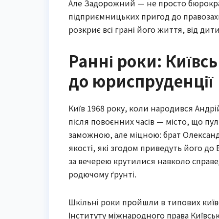
Але Задорожний — не просто бюрократ
підприємницьких пригод до правозахи
розкриє всі грані його життя, від дит
Ранні роки: Київс
до юриспруденції
Київ 1968 року, коли народився Андр
після повоєнних часів — місто, що пу
заможною, але міцною: брат Олександр
якості, які згодом приведуть його до 
за вечерею крутилися навколо справед
родючому ґрунті.
Шкільні роки пройшли в типових київс
Інституту міжнародного права Київсь