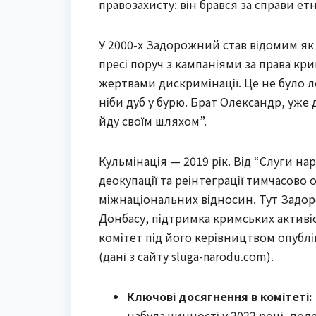
правозахисту: він брався за справи ет
У 2000-х Задорожний став відомим як 
пресі поруч з кампаніями за права кри
жертвами дискримінації. Це не було л
ніби дуб у бурю. Брат Олександр, уже
йду своїм шляхом”.
Кульмінація — 2019 рік. Від “Слуги н
деокупації та реінтеграції тимчасово
міжнаціональних відносин. Тут Задо
Донбасу, підтримка кримських активіст
комітет під його керівництвом опублі
(дані з сайту sluga-narodu.com).
Ключові досягнення в комітеті:
набула чинності у 2022 році, по