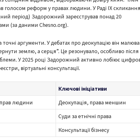
тав голосом реформ у правах людини. У Раді IX скликанн
дний період) Задорожний зареєстрував понад 20
ами (за даними Chesno.org).
 точні аргументи. У дебатах про деокупацію він малюва
рнути землю, а серця”. Це резонувало, особливо після
роблеми. У 2025 році Задорожний активно лобіює цифров
єстри, віртуальні консультації.
Ключові ініціативи
з прав людини
Деокупація, права меншин
Суди за етнічні права
Консультації бізнесу