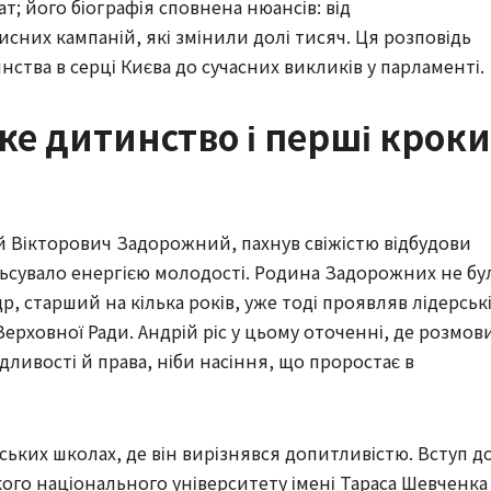
; його біографія сповнена нюансів: від
сних кампаній, які змінили долі тисяч. Ця розповідь
инства в серці Києва до сучасних викликів у парламенті.
ьке дитинство і перші кроки
ій Вікторович Задорожний, пахнув свіжістю відбудови
льсувало енергією молодості. Родина Задорожних не бу
, старший на кілька років, уже тоді проявляв лідерськ
Верховної Ради. Андрій ріс у цьому оточенні, де розмов
ливості й права, ніби насіння, що проростає в
ьких школах, де він вирізнявся допитливістю. Вступ д
кого національного університету імені Тараса Шевченка