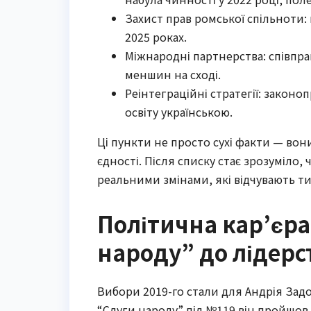
Захист прав ромської спільноти: 
2025 роках.
Міжнародні партнерства: співпр
меншин на сході.
Реінтеграційні стратегії: закон
освіту українською.
Ці пункти не просто сухі факти — во
єдності. Після списку стає зрозуміло,
реальними змінами, які відчувають тис
Політична кар’єра:
народу” до лідерст
Вибори 2019-го стали для Андрія Зад
“Слуги народу” під №119 він пройшов 