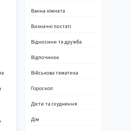
Ванна кімната
Визначні постаті
Відносини та дружба
Відпочинок
Військова тематика
ла
і
Гороскоп
и
Дієти та схуднення
Дім
о