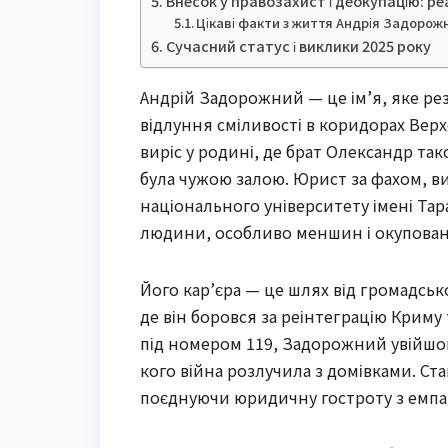
Внесок у правозахист і деокупацію: реал
Цікаві факти з життя Андрія Задорож
Сучасний статус і виклики 2025 року
Андрій Задорожний — це ім’я, яке резо
відлуння сміливості в коридорах Верх
виріс у родині, де брат Олександр та
була чужою залою. Юрист за фахом, в
національного університету імені Тар
людини, особливо меншин і окупован
Його кар’єра — це шлях від громадськ
де він боровся за реінтеграцію Криму 
під номером 119, Задорожний увійшов
кого війна розлучила з домівками. Ст
поєднуючи юридичну гостроту з емпа