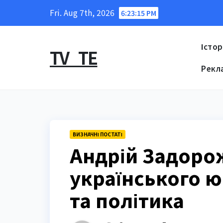
Skip
Fri. Aug 7th, 2026
6:23:16 PM
to
content
Істор
TV_TE
Рекл
ВИЗНАЧНІ ПОСТАТІ
Андрій Задоро
українського ю
та політика