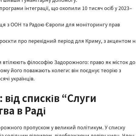
програми інтеграції, що охопили 10 тисяч осіб у 2023–
аця з ООН та Радою Європи для моніторингу прав
опроєкти про перехідний період для Криму, з акцентом н
ни втілюють філософію Задорожного: право як місток до
 чому його поважають колеги: він поєднує теорію з
ячі українців.
 від списків “Слуги
ва в Раді
орожного пропуском у великий політикум. У списку
із солідним відривом, відображаючи довіру киян. Член