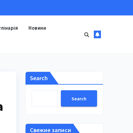
улінарія
Новини
Search
Search
а
Свежие записи