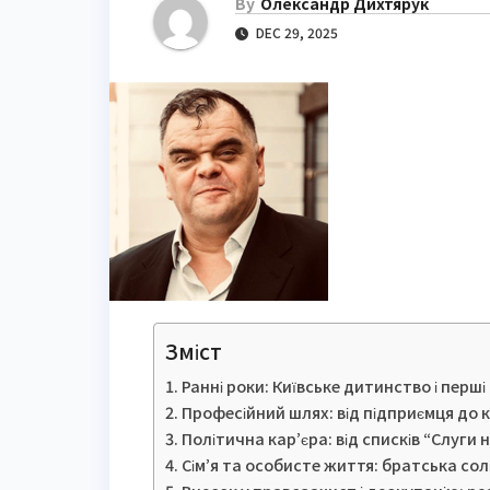
By
Олександр Дихтярук
DEC 29, 2025
Зміст
Ранні роки: Київське дитинство і перш
Професійний шлях: від підприємця до к
Політична кар’єра: від списків “Слуги 
Сім’я та особисте життя: братська сол