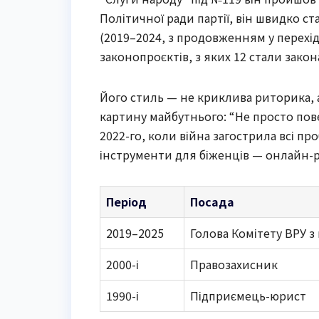
Політичної ради партії, він швидко с
(2019–2024, з продовженням у перехі
законопроєктів, з яких 12 стали закон
Його стиль — не криклива риторика, а
картину майбутнього: “Не просто пове
2022-го, коли війна загострила всі п
інструменти для біженців — онлайн-ре
Період
Посада
2019–2025
Голова Комітету ВРУ 
2000-і
Правозахисник
1990-і
Підприємець-юрист