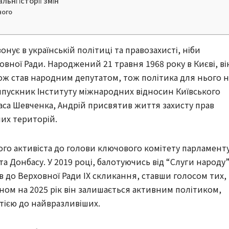
ьні історії змін
ного
нує в українській політиці та правозахисті, ніби
овної Ради. Народжений 21 травня 1968 року в Києві, ві
кож став народним депутатом, тож політика для нього 
ипускник Інституту міжнародних відносин Київського
аса Шевченка, Андрій присвятив життя захисту прав
их територій.
ого активіста до голови ключового комітету парламенту
та Донбасу. У 2019 році, балотуючись від “Слуги народу
 до Верховної Ради IX скликання, ставши голосом тих,
аном на 2025 рік він залишається активним політиком,
тією до найвразливіших.