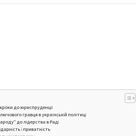
і кроки до юриспруденції
лючового гравця в українській політиці
народу” до лідерства в Раді
ідарність і приватність