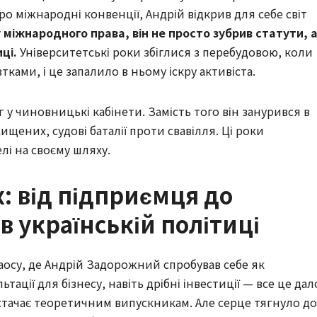
ро міжнародні конвенції, Андрій відкрив для себе світ
міжнародного права, він не просто зубрив статути, 
ці.
Університетські роки збіглися з перебудовою, коли
ками, і це запалило в ньому іскру активіста.
г у чиновницькі кабінети. Замість того він занурився в
ищених, судові баталії проти свавілля. Ці роки
елі на своєму шляху.
: від підприємця до
в українській політиці
і хаосу, де Андрій Задорожний спробував себе як
ації для бізнесу, навіть дрібні інвестиції — все це дал
стачає теоретичним випускникам. Але серце тягнуло до