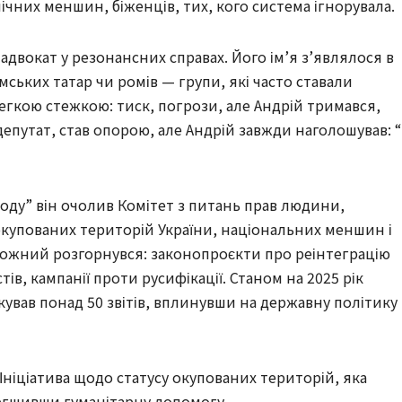
нічних меншин, біженців, тих, кого система ігнорувала.
адвокат у резонансних справах. Його ім’я з’являлося в
мських татар чи ромів — групи, які часто ставали
егкою стежкою: тиск, погрози, але Андрій тримався,
 депутат, став опорою, але Андрій завжди наголошував: 
ароду” він очолив Комітет з питань прав людини,
 окупованих територій України, національних меншин і
рожний розгорнувся: законопроєкти про реінтеграцію
ів, кампанії проти русифікації. Станом на 2025 рік
кував понад 50 звітів, вплинувши на державну політику
Ініціатива щодо статусу окупованих територій, яка
легшивши гуманітарну допомогу.