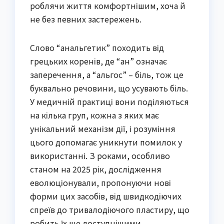
роблячи життя комфортнішим, хоча й
не без певних застережень.
Слово “анальгетик” походить від
грецьких коренів, де “ан” означає
заперечення, а “альгос” – біль, тож це
буквально речовини, що усувають біль.
У медичній практиці вони поділяються
на кілька груп, кожна з яких має
унікальний механізм дії, і розуміння
цього допомагає уникнути помилок у
використанні. З роками, особливо
станом на 2025 рік, дослідження
еволюціонували, пропонуючи нові
форми цих засобів, від швидкодіючих
спреїв до тривалодіючого пластиру, що
робить їх ще доступнішими.