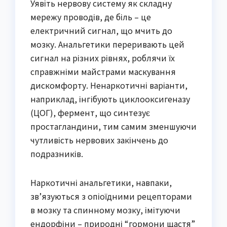
Уявіть нервову систему як складну
мережу проводів, де біль – це
електричний сигнал, що мчить до
мозку. Анальгетики переривають цей
сигнал на різних рівнях, роблячи їх
справжніми майстрами маскування
дискомфорту. Ненаркотичні варіанти,
наприклад, інгібують циклооксигеназу
(ЦОГ), фермент, що синтезує
простагландини, тим самим зменшуючи
чутливість нервових закінчень до
подразників.
Наркотичні анальгетики, навпаки,
зв’язуються з опіоїдними рецепторами
в мозку та спинному мозку, імітуючи
ендорфіни – природні “гормони щастя”