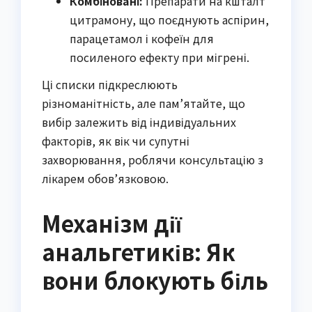
Комбіновані:
Препарати на кшталт
цитрамону, що поєднують аспірин,
парацетамол і кофеїн для
посиленого ефекту при мігрені.
Ці списки підкреслюють
різноманітність, але пам’ятайте, що
вибір залежить від індивідуальних
факторів, як вік чи супутні
захворювання, роблячи консультацію з
лікарем обов’язковою.
Механізм дії
анальгетиків: Як
вони блокують біль