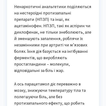
Ненаркотичні анальгетики поділяються
на нестероїдні протизапальні
препарати (НПЗП) та інші, як
ацетамінофен. НПЗП, такі як аспірин чи
диклофенак, не тільки знеболюють, але
й зменшують запалення, роблячи їх
незамінними при артриті чи м’язових
болях. Їхня дія базується на інгібуванні
ферментів, що виробляють
простагландини – молекули,
відповідальні за біль і жар.
А ось парацетамол діє переважно в
мозку, знижуючи температуру тіла та
полегшуючи біль, але без
протизапального ефекту, що робить