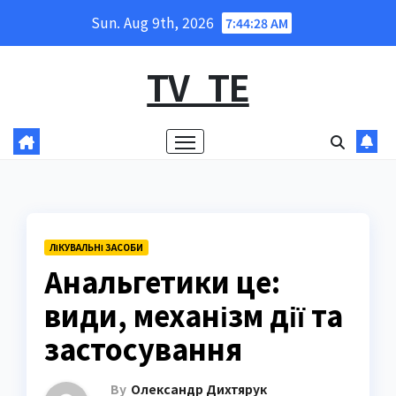
Skip
Sun. Aug 9th, 2026
7:44:29 AM
to
content
TV_TE
ЛІКУВАЛЬНІ ЗАСОБИ
Анальгетики це:
види, механізм дії та
застосування
By
Олександр Дихтярук