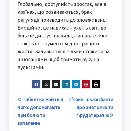
Глобально, доступність зростає, але в
країнах, що розвиваються, брак
регуляції призводить до зловживань.
Емоційно, це надихає – уявіть світ, де
біль не диктує правила, а анальгетики
стають інструментом для кращого
життя. Залишається тільки стежити за
інноваціями, щоб тримати руку на
пульсі змін.
Post
Таблетки Найз від
П’явки: цікаві факти
чого: допомагають
про анатомію та
navigation
при болю та
гірудотерапію
запаленні