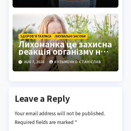
промисловості
ЗДОРОВ’Я ТА КРАСА
ЛІКУВАЛЬНІ ЗАСОБИ
Лихоманка це захисна
реакція організму на
інфекцію
AUG 7, 2026
КУЗЬМЕНКО СТАНІСЛАВ
Leave a Reply
Your email address will not be published.
Required fields are marked
*