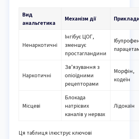
Вид
Механізм дії
Приклад
анальгетика
Інгібує ЦОГ,
Ібупрофен
Ненаркотичні
зменшує
парацета
простагландини
Зв’язування з
Морфін,
Наркотичні
опіоїдними
кодеїн
рецепторами
Блокада
Місцеві
натрієвих
Лідокаїн
каналів у нервах
Ця таблиця ілюструє ключові