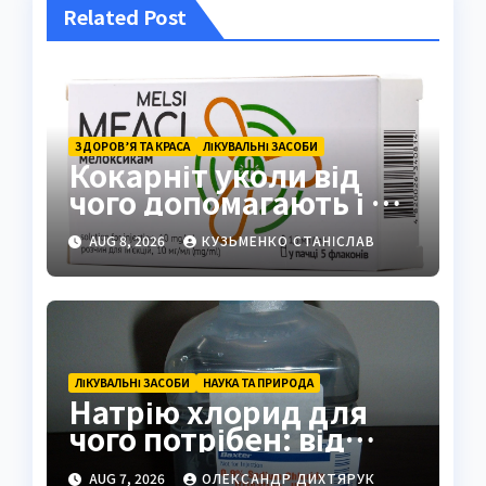
Related Post
ЗДОРОВ’Я ТА КРАСА
ЛІКУВАЛЬНІ ЗАСОБИ
Кокарніт уколи від
чого допомагають і як
працюють
AUG 8, 2026
КУЗЬМЕНКО СТАНІСЛАВ
ЛІКУВАЛЬНІ ЗАСОБИ
НАУКА ТА ПРИРОДА
Натрію хлорид для
чого потрібен: від
фізрозчину до
AUG 7, 2026
ОЛЕКСАНДР ДИХТЯРУК