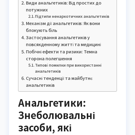
Види анальгетиків: Від простих до
потужних
Підтипи ненаркотичних анальгетиків
Механізм дії анальгетиків: Як вони
блокують біль
Застосування анальгетиків у
повсякденному житті та медицині
Побічні ефекти та ризики: Темна
сторона полегшення
Типові помилки при використанні
анальгетиків
Сучасні тенденції та майбутнє
анальгетиків
Анальгетики:
Знеболювальні
засоби, які