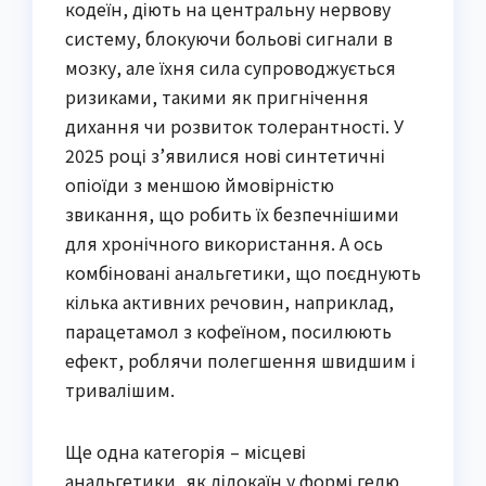
кодеїн, діють на центральну нервову
систему, блокуючи больові сигнали в
мозку, але їхня сила супроводжується
ризиками, такими як пригнічення
дихання чи розвиток толерантності. У
2025 році з’явилися нові синтетичні
опіоїди з меншою ймовірністю
звикання, що робить їх безпечнішими
для хронічного використання. А ось
комбіновані анальгетики, що поєднують
кілька активних речовин, наприклад,
парацетамол з кофеїном, посилюють
ефект, роблячи полегшення швидшим і
тривалішим.
Ще одна категорія – місцеві
анальгетики, як лідокаїн у формі гелю,