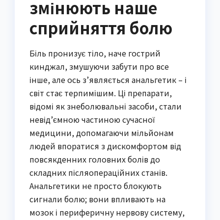
змінюють наше
сприйняття болю
Біль пронизує тіло, наче гострий
кинджал, змушуючи забути про все
інше, але ось з’являється анальгетик – і
світ стає терпимішим. Ці препарати,
відомі як знеболювальні засоби, стали
невід’ємною частиною сучасної
медицини, допомагаючи мільйонам
людей впоратися з дискомфортом від
повсякденних головних болів до
складних післяопераційних станів.
Анальгетики не просто блокують
сигнали болю; вони впливають на
мозок і периферичну нервову систему,