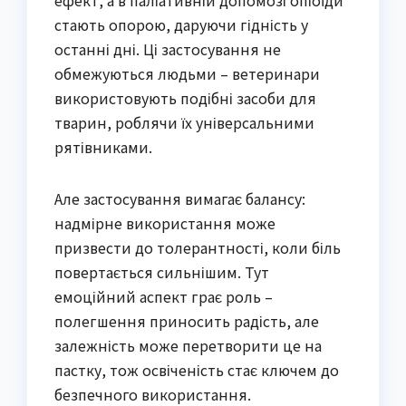
ефект, а в паліативній допомозі опіоїди
стають опорою, даруючи гідність у
останні дні. Ці застосування не
обмежуються людьми – ветеринари
використовують подібні засоби для
тварин, роблячи їх універсальними
рятівниками.
Але застосування вимагає балансу:
надмірне використання може
призвести до толерантності, коли біль
повертається сильнішим. Тут
емоційний аспект грає роль –
полегшення приносить радість, але
залежність може перетворити це на
пастку, тож освіченість стає ключем до
безпечного використання.