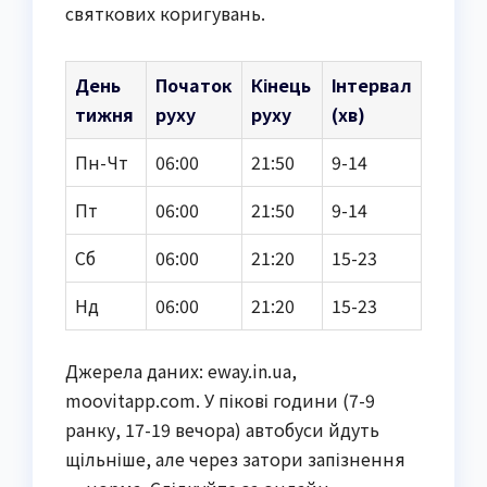
святкових коригувань.
День
Початок
Кінець
Інтервал
тижня
руху
руху
(хв)
Пн-Чт
06:00
21:50
9-14
Пт
06:00
21:50
9-14
Сб
06:00
21:20
15-23
Нд
06:00
21:20
15-23
Джерела даних: eway.in.ua,
moovitapp.com. У пікові години (7-9
ранку, 17-19 вечора) автобуси йдуть
щільніше, але через затори запізнення