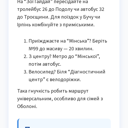
На “Зої Гайдай” пересідайте на
тролейбус 26 до Подолу чи автобус 32
до Троєщини. Для поїздок у Бучу чи
Ірпінь комбінуйте з приміськими.
Приїжджаєте на “Мінська”? Беріть
№99 до масиву — 20 хвилин.
З центру? Метро до “Мінської”,
потім автобус.
Велосипед? Біля “Діагностичний
центр” є велодоріжки.
Така гнучкість робить маршрут
універсальним, особливо для сімей з
Оболоні.