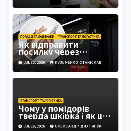
ПОРАДИ ТА ЛАЙФХАКИ
ТРАНСПОРТ ТА ЛОГІСТИКА
Як відправити
посилку через
поштомат: повна
JUL 30, 2026
КУЗЬМЕНКО СТАНІСЛАВ
інструкція 2026
ТРАНСПОРТ ТА ЛОГІСТИКА
Чому у помідорів
тверда шкірка і як це
виправити
JUL 29, 2026
ОЛЕКСАНДР ДИХТЯРУК