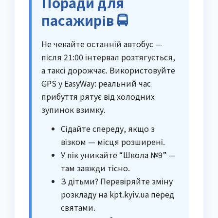
Поради для
пасажирів 🚍
Не чекайте останній автобус —
після 21:00 інтервал розтягується,
а таксі дорожчає. Використовуйте
GPS у EasyWay: реальний час
прибуття рятує від холодних
зупинок взимку.
Сідайте спереду, якщо з
візком — місця розширені.
У пік уникайте “Школа №9” —
там завжди тісно.
З дітьми? Перевіряйте зміну
розкладу на kpt.kyiv.ua перед
святами.