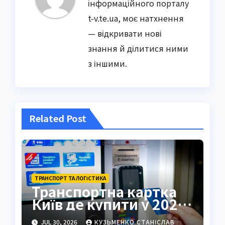
інформаційного порталу
t-v.te.ua, моє натхнення
— відкривати нові
знання й ділитися ними
з іншими.
Related Post
ТРАНСПОРТ ТА ЛОГІСТИКА
Транспортна картка
Київ де купити у 2026
році
JUL 30, 2026
КУЗЬМЕНКО СТАНІСЛАВ