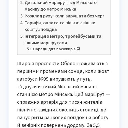
Детальний маршрут: від Мінського
масиву до метро Мінська
Розклад руху: коли вирушати без черг
Тарифи, оплата та пільги: скільки
коштує поїздка
Інтеграція з метро, тролейбусами та
іншими маршрутами
Поради для пасажирів 🚍
Широкі проспекти Оболоні оживають з
першими променями сонця, коли жовті
автобуси №99 вирушають у путь,
з’єднуючи тихий Мінський масив зі
станцією метро Мінська. Цей маршрут —
справжня артерія для тисяч жителів
північно-західних околиць столиці, де
панує ритм ранкових поїздок на роботу
й вечірніх повернень додому. За 5,5