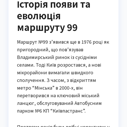
Історія появи та
еволюція
маршруту 99
Маршрут №99 з’явився ще в 1976 році як
пригородний, що пов’язував
Владимирський ринок із сусідніми
селами. Тоді Київ розростався, а нові
мікрорайони вимагали швидкого
сполучення. З часом, з відкриттям
метро “Мінська” в 2000-х, він
перетворився на ключовий міський
ланцюг, обслуговуваний Автобусним
парком №6 КП “Київпастранс”.
Протягом років були дрібні корективи: у