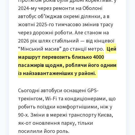
2024-му через ремонти на Оболоні
автобус об’їжджав окремі ділянки, а в
жовтні 2025-го тимчасово змінив трасу
через дорожні роботи. Але станом на
2026 рік шлях стабільний — від кінцевої
“Мінський масив” до станції метро.
Цей
маршрут перевозить близько 4000
пасажирів щодня, роблячи його одним
із найзавантаженіших у районі.
Сьогодні автобуси оснащені GPS-
трекінгом, Wi-Fi та кондиціонерами, що
робить поїздки комфортнішими, ніж у
90-х. Зміни в мережі транспорту Києва,
як-от оновлення парку, тільки
посилили його роль.