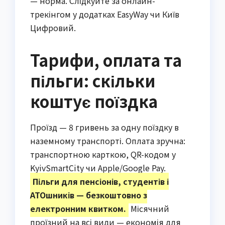
— норма. Слідкуйте за онлайн-
трекінгом у додатках EasyWay чи Київ
Цифровий.
Тарифи, оплата та
пільги: скільки
коштує поїздка
Проїзд — 8 гривень за одну поїздку в
наземному транспорті. Оплата зручна:
транспортною карткою, QR-кодом у
KyivSmartCity чи Apple/Google Pay.
Пільги для пенсіонів, студентів і
АТОшників — безкоштовно з
електронним квитком.
Місячний
проїзний на всі види — економія для