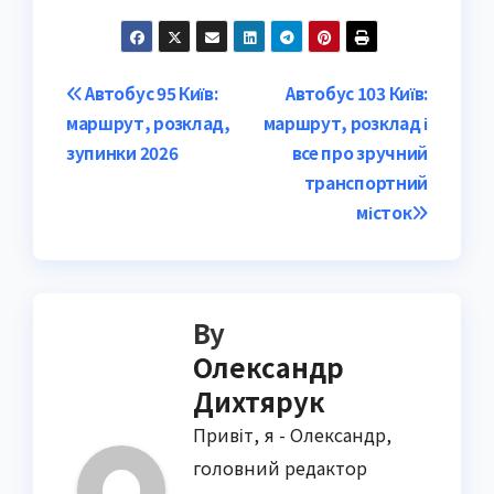
Post
Автобус 95 Київ:
Автобус 103 Київ:
маршрут, розклад,
маршрут, розклад і
navigation
зупинки 2026
все про зручний
транспортний
місток
By
Олександр
Дихтярук
Привіт, я - Олександр,
головний редактор