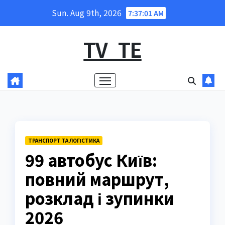
Skip
Sun. Aug 9th, 2026
7:37:03 AM
to
content
TV_TE
ТРАНСПОРТ ТА ЛОГІСТИКА
99 автобус Київ:
повний маршрут,
розклад і зупинки
2026