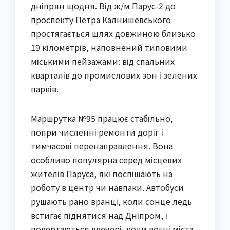
дніпрян щодня. Від ж/м Парус-2 до
проспекту Петра Калнишевського
простягається шлях довжиною близько
19 кілометрів, наповнений типовими
міськими пейзажами: від спальних
кварталів до промислових зон і зелених
парків.
Маршрутка №95 працює стабільно,
попри численні ремонти доріг і
тимчасові перенаправлення. Вона
особливо популярна серед місцевих
жителів Паруса, які поспішають на
роботу в центр чи навпаки. Автобуси
рушають рано вранці, коли сонце ледь
встигає піднятися над Дніпром, і
повертаються ввечері, коли вогні міста