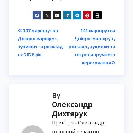
Post
107 маршрутка
141 маршрутка
Дніпро: маршрут,
Дніпро: маршрут,
navigation
зупинки та розклад
розклад, зупинки та
на 2026 рік
секрети зручного
пересування
By
Олександр
Дихтярук
Привіт, я - Олександр,
головний редактор