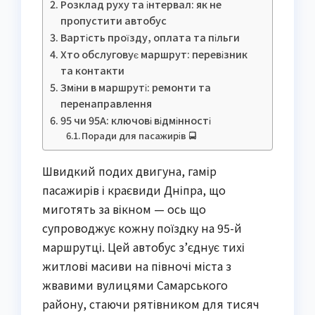
Розклад руху та інтервал: як не
пропустити автобус
Вартість проїзду, оплата та пільги
Хто обслуговує маршрут: перевізник
та контакти
Зміни в маршруті: ремонти та
перенаправлення
95 чи 95А: ключові відмінності
Поради для пасажирів 🚍
Швидкий подих двигуна, гамір
пасажирів і краєвиди Дніпра, що
миготять за вікном — ось що
супроводжує кожну поїздку на 95-й
маршрутці. Цей автобус з’єднує тихі
житлові масиви на півночі міста з
жвавими вулицями Самарського
району, стаючи рятівником для тисяч