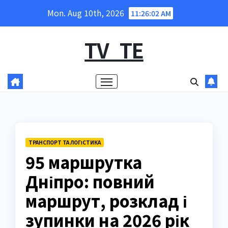
Skip
Mon. Aug 10th, 2026
11:26:03 AM
to
content
TV_TE
ТРАНСПОРТ ТА ЛОГІСТИКА
95 маршрутка
Дніпро: повний
маршрут, розклад і
зупинки на 2026 рік