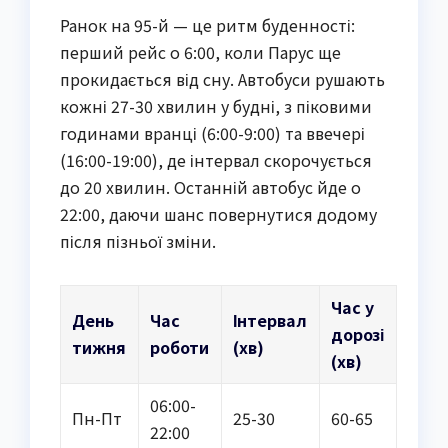
Ранок на 95-й — це ритм буденності:
перший рейс о 6:00, коли Парус ще
прокидається від сну. Автобуси рушають
кожні 27-30 хвилин у будні, з піковими
годинами вранці (6:00-9:00) та ввечері
(16:00-19:00), де інтервал скорочується
до 20 хвилин. Останній автобус йде о
22:00, даючи шанс повернутися додому
після пізньої зміни.
Час у
День
Час
Інтервал
дорозі
тижня
роботи
(хв)
(хв)
06:00-
Пн-Пт
25-30
60-65
22:00