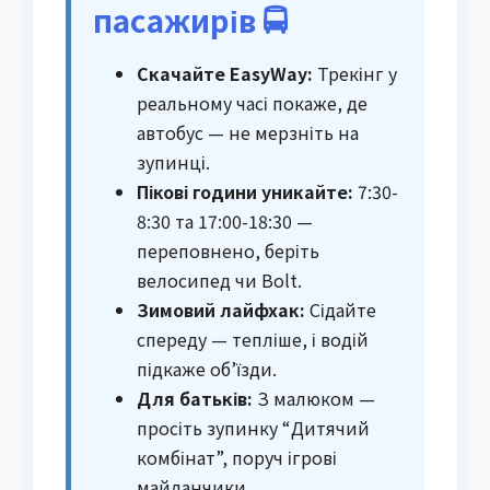
пасажирів 🚍
Скачайте EasyWay:
Трекінг у
реальному часі покаже, де
автобус — не мерзніть на
зупинці.
Пікові години уникайте:
7:30-
8:30 та 17:00-18:30 —
переповнено, беріть
велосипед чи Bolt.
Зимовий лайфхак:
Сідайте
спереду — тепліше, і водій
підкаже об’їзди.
Для батьків:
З малюком —
просіть зупинку “Дитячий
комбінат”, поруч ігрові
майданчики.