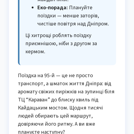
Еко-порада:
Плануйте
поїздки — менше заторів,
чистіше повітря над Дніпром.
Ці хитрощі роблять поїздку
приємнішою, ніби з другом за
кермом.
Поїздка на 95-й — це не просто
транспорт, а шматок життя Дніпра: від
аромату свіжих пиріжків на зупинці біля
ТЦ “Караван” до блиску хвиль під
Кайдацьким мостом. Щодня тисячі
людей обирають цей маршрут,
довіряючи його ритму. А ви вже
плануєте наступну?