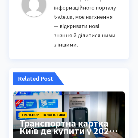
інформаційного порталу
t-v.te.ua, моє натхнення
— відкривати нові
знання й ділитися ними
з іншими.
Related Post
ТРАНСПОРТ ТА ЛОГІСТИКА
Транспортна картка
Київ де купити у 2026