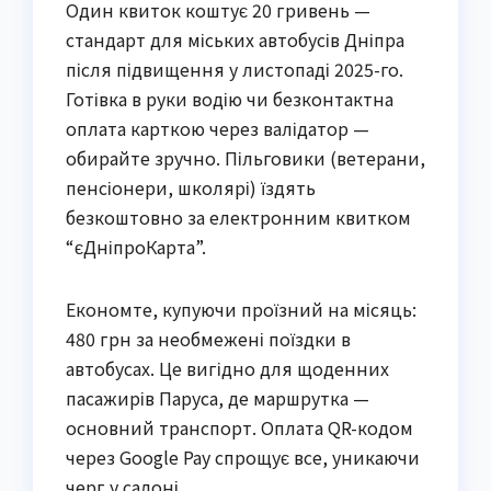
Один квиток коштує 20 гривень —
стандарт для міських автобусів Дніпра
після підвищення у листопаді 2025-го.
Готівка в руки водію чи безконтактна
оплата карткою через валідатор —
обирайте зручно. Пільговики (ветерани,
пенсіонери, школярі) їздять
безкоштовно за електронним квитком
“єДніпроКарта”.
Економте, купуючи проїзний на місяць:
480 грн за необмежені поїздки в
автобусах. Це вигідно для щоденних
пасажирів Паруса, де маршрутка —
основний транспорт. Оплата QR-кодом
через Google Pay спрощує все, уникаючи
черг у салоні.