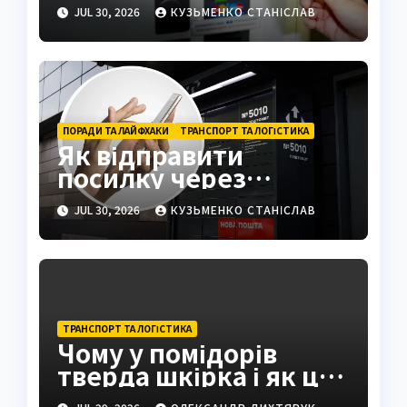
році
JUL 30, 2026
КУЗЬМЕНКО СТАНІСЛАВ
ПОРАДИ ТА ЛАЙФХАКИ
ТРАНСПОРТ ТА ЛОГІСТИКА
Як відправити
посилку через
поштомат: повна
JUL 30, 2026
КУЗЬМЕНКО СТАНІСЛАВ
інструкція 2026
ТРАНСПОРТ ТА ЛОГІСТИКА
Чому у помідорів
тверда шкірка і як це
виправити