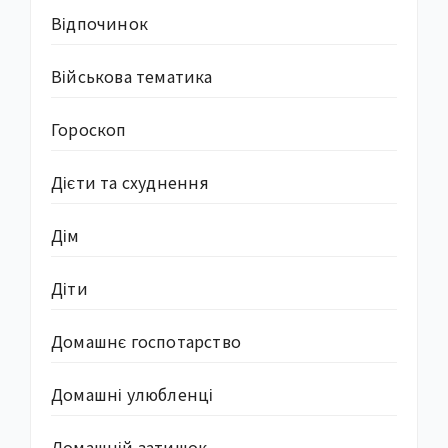
Відпочинок
Військова тематика
Гороскоп
Дієти та схуднення
Дім
Діти
Домашнє госпотарство
Домашні улюбленці
Домашній затишок