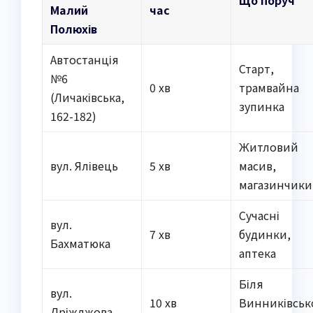
Що поруч
Малий
час
Полюхів
Автостанція
Старт,
№6
0 хв
трамвайна
(Личаківська,
зупинка
162-182)
Житловий
вул. Ялівець
5 хв
масив,
магазинчики
Сучасні
вул.
7 хв
будинки,
Бахматюка
аптека
Біля
вул.
10 хв
Винниківськ
Дріжджова