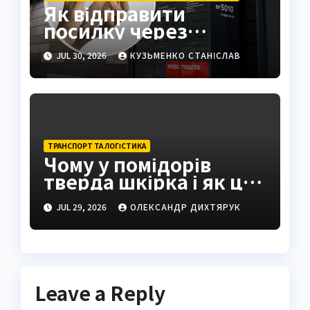
Як відправити
посилку через
поштомат: повна
JUL 30, 2026
КУЗЬМЕНКО СТАНІСЛАВ
інструкція 2026
ТРАНСПОРТ ТА ЛОГІСТИКА
Чому у помідорів
тверда шкірка і як це
виправити
JUL 29, 2026
ОЛЕКСАНДР ДИХТЯРУК
Leave a Reply