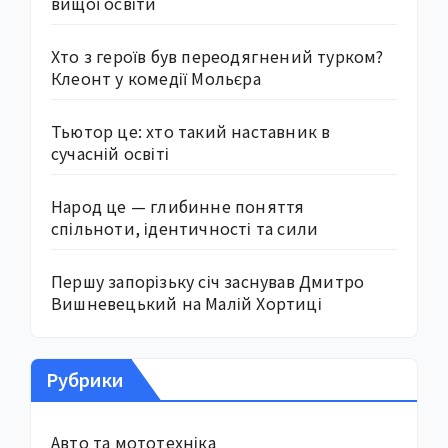
вищої освіти
Хто з героїв був переодягнений турком?
Клеонт у комедії Мольєра
Тьютор це: хто такий наставник в
сучасній освіті
Народ це — глибинне поняття
спільноти, ідентичності та сили
Першу запорізьку січ заснував Дмитро
Вишневецький на Малій Хортиці
Рубрики
Авто та мототехніка