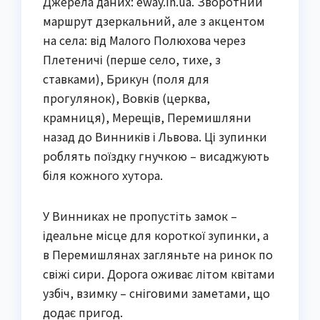
Джерела даних: eway.in.ua. Зворотний
маршрут дзеркальний, але з акцентом
на села: від Малого Полюхова через
Плетеничі (перше село, тихе, з
ставками), Брикун (поля для
прогулянок), Вовків (церква,
крамниця), Мерещів, Перемишляни
назад до Винників і Львова. Ці зупинки
роблять поїздку гнучкою – висаджують
біля кожного хутора.
У Винниках не пропустіть замок –
ідеальне місце для короткої зупинки, а
в Перемишлянах загляньте на ринок по
свіжі сири. Дорога оживає літом квітами
узбіч, взимку – сніговими заметами, що
додає пригод.