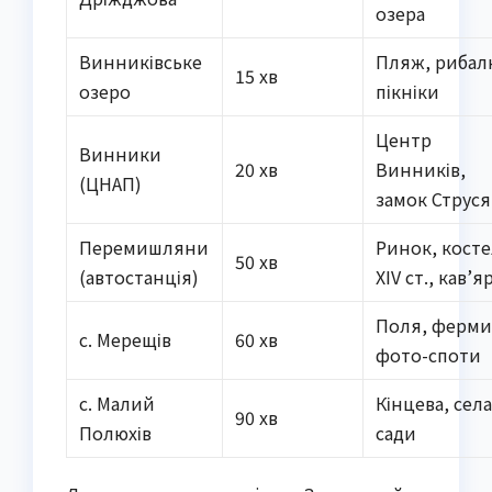
озера
Винниківське
Пляж, рибал
15 хв
озеро
пікніки
Центр
Винники
20 хв
Винників,
(ЦНАП)
замок Струся
Перемишляни
Ринок, кост
50 хв
(автостанція)
XIV ст., кав’я
Поля, ферми
с. Мерещів
60 хв
фото-споти
с. Малий
Кінцева, села
90 хв
Полюхів
сади