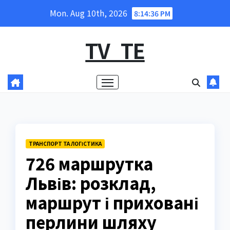
Skip
Mon. Aug 10th, 2026
8:14:37 PM
to
content
TV_TE
ТРАНСПОРТ ТА ЛОГІСТИКА
726 маршрутка
Львів: розклад,
маршрут і приховані
перлини шляху