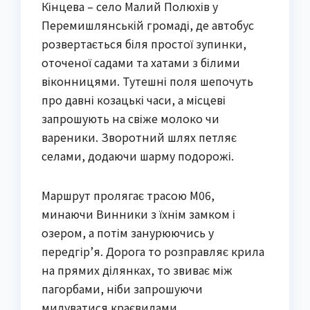
Кінцева – село Малий Полюхів у
Перемишлянській громаді, де автобус
розвертається біля простої зупинки,
оточеної садами та хатами з білими
віконницями. Тутешні поля шепочуть
про давні козацькі часи, а місцеві
запрошують на свіже молоко чи
вареники. Зворотний шлях петляє
селами, додаючи шарму подорожі.
Маршрут пролягає трасою М06,
минаючи Винники з їхнім замком і
озером, а потім занурюючись у
передгір’я. Дорога то розправляє крила
на прямих ділянках, то звиває між
пагорбами, ніби запрошуючи
милуватися краєвидами.