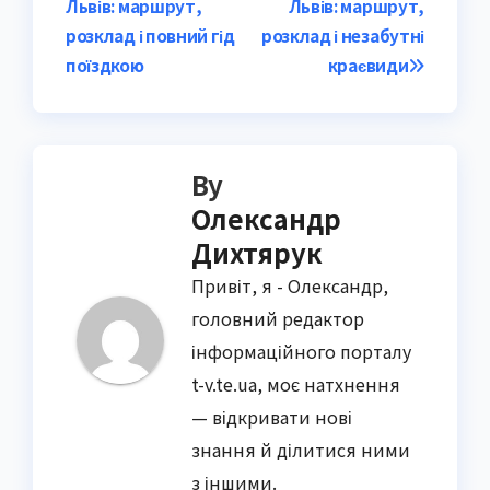
Львів: маршрут,
Львів: маршрут,
navigation
розклад і повний гід
розклад і незабутні
поїздкою
краєвиди
By
Олександр
Дихтярук
Привіт, я - Олександр,
головний редактор
інформаційного порталу
t-v.te.ua, моє натхнення
— відкривати нові
знання й ділитися ними
з іншими.