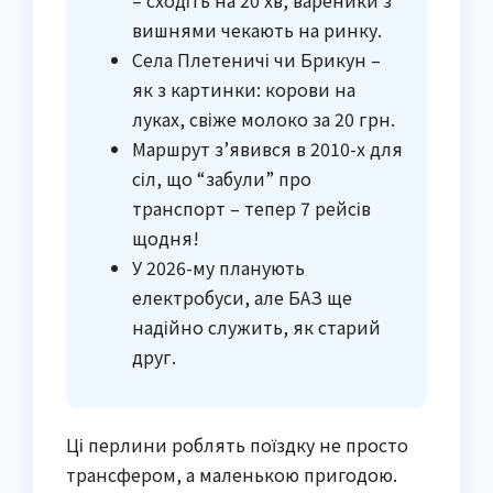
– сходіть на 20 хв, вареники з
вишнями чекають на ринку.
Села Плетеничі чи Брикун –
як з картинки: корови на
луках, свіже молоко за 20 грн.
Маршрут з’явився в 2010-х для
сіл, що “забули” про
транспорт – тепер 7 рейсів
щодня!
У 2026-му планують
електробуси, але БАЗ ще
надійно служить, як старий
друг.
Ці перлини роблять поїздку не просто
трансфером, а маленькою пригодою.