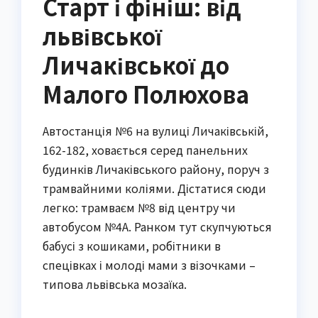
Старт і фініш: від
львівської
Личаківської до
Малого Полюхова
Автостанція №6 на вулиці Личаківській,
162-182, ховається серед панельних
будинків Личаківського району, поруч з
трамвайними коліями. Дістатися сюди
легко: трамваєм №8 від центру чи
автобусом №4А. Ранком тут скупчуються
бабусі з кошиками, робітники в
спецівках і молоді мами з візочками –
типова львівська мозаїка.