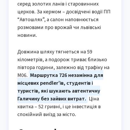
серед золотих ланів і старовинних
церков. За кермом – досвідчені водії ПП
“Автошлях”, а салон наповнюється
розмовами про врожай чи львівські
новини.
Довжина шляху тягнеться на 59
кілометрів, а подорож триває близько
півтора години, залежно від трафіку на
М06.
Маршрутка 726 незамінна для
місцевих pendler’ів, студентів і
туристів, які шукають автентичну
Галичину без зайвих витрат.
Ціна
квитка – 52 гривні, і це інвестиція в
спокійний виїзд за місто.