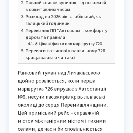
Повний список зупинок: гід по кожній
з орієнтовним часом
Розклад на 2026 рік: стабільний, як
галицький годинник
Перевізник ПП “Автошлях”: комфорт у
дорозі та правила
🌟 Цікаві факти про маршрутку 726
Переваги та типові нюанси: чому 726
краща за авто чи таксі
Ранковий туман над Личаківською
щойно розвіюється, коли перша
маршрутка 726 вирушає з Автостанції
№6, несучи пасажирів крізь львівські
околиці до серця Перемишлянщини.
Цей приміський рейс – справжній
місток між гамірним містом і тихими
селами, де час ніби сповільнюється