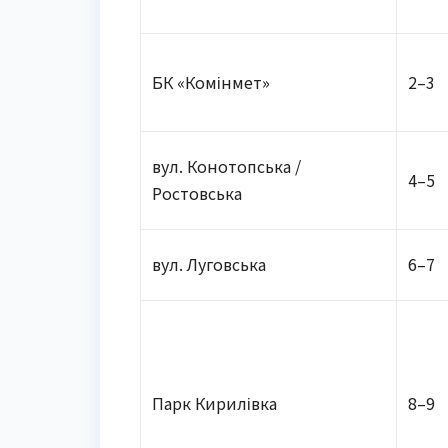
БК «Комінмет»
2–3
вул. Конотопська /
4–5
Ростовська
вул. Луговська
6–7
Парк Кирилівка
8–9