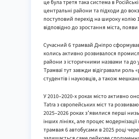
це була третя така система в Російські
центральні райони та підходи до вокз
поступовий перехід на широку колію
відповідно до зростання міста, появи
Сучасний 6 трамвай Дніпро сформувавс
колись активно розвивалося промисло
райони з історичними назвами та до 
Трамваї тут завжди відігравали роль 
студентів і науковців, а також мешкан
У 2010–2020-х роках місто активно о
Tatra з європейських міст та розвива
2025–2026 роках з’явилися перші низ
інших лініях, але процес модернізаці
трамвая 6 автобусами в 2025 році че
залишається саме рейкове сполученн