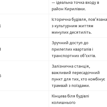
— ідеальна точка входу в
район Кирилівки.
Історична будівля, пов’язан
1
з культурним життям
минулих десятиліть.
Зручний доступ до
3
прилеглих кварталів і
транспортних об’єктів.
Залізнична станція,
важливий пересадочний
6
пункт для тих, хто комбінує
трамвай з поїздами.
Кінцева біля будівлі
колишнього