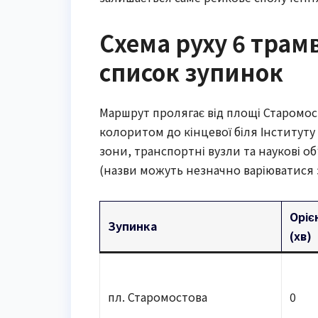
Схема руху 6 трам
список зупинок
Маршрут пролягає від площі Старомо
колоритом до кінцевої біля Інституту
зони, транспортні вузли та наукові об
(назви можуть незначно варіюватися 
Оріє
Зупинка
(хв)
пл. Старомостова
0