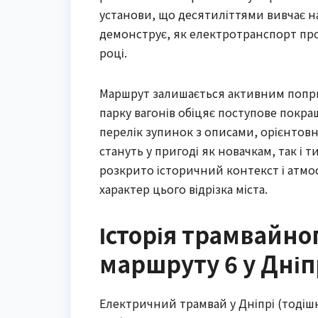
установи, що десятиліттями вивчає н
демонструє, як електротранспорт пр
році.
Маршрут залишається активним попри
парку вагонів обіцяє поступове покращ
перелік зупинок з описами, орієнтовн
стануть у пригоді як новачкам, так і
розкрито історичний контекст і атмос
характер цього відрізка міста.
Історія трамвайно
маршруту 6 у Дніп
Електричний трамвай у Дніпрі (тодіш