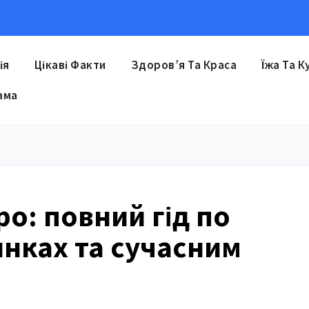
ія
Цікаві Факти
Здоров’я Та Краса
Їжа Та К
ама
ро: повний гід по
нках та сучасним