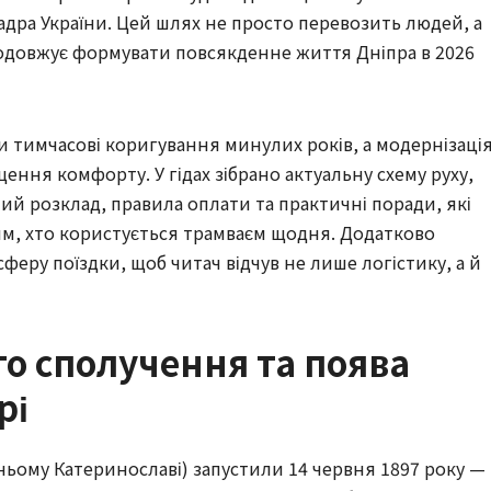
адра України. Цей шлях не просто перевозить людей, а
одовжує формувати повсякденне життя Дніпра в 2026
 тимчасові коригування минулих років, а модернізаці
ення комфорту. У гідах зібрано актуальну схему руху,
ий розклад, правила оплати та практичні поради, які
 тим, хто користується трамваєм щодня. Додатково
феру поїздки, щоб читач відчув не лише логістику, а й
го сполучення та поява
рі
ньому Катеринославі) запустили 14 червня 1897 року —