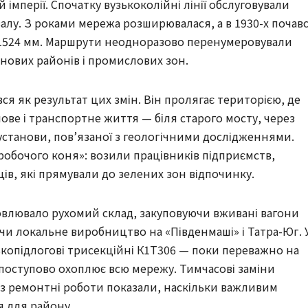
й імперії. Спочатку вузькоколійні лінії обслуговували
алу. З роками мережа розширювалася, а в 1930-х почав
 1524 мм. Маршрути неодноразово перенумеровували
 нових районів і промислових зон.
я як результат цих змін. Він пролягає територією, де
ве і транспортне життя — біля старого мосту, через
установи, пов’язаної з геологічними дослідженнями.
«робочого коня»: возили працівників підприємств,
ців, які прямували до зелених зон відпочинку.
новлювало рухомий склад, закуповуючи вживані вагони
ючи локальне виробництво на «Південмаші» і Татра-Юг. 
ькопідлогові трисекційні К1Т306 — поки переважно на
ї поступово охоплює всю мережу. Тимчасові заміни
рез ремонтні роботи показали, наскільки важливим
я для району.