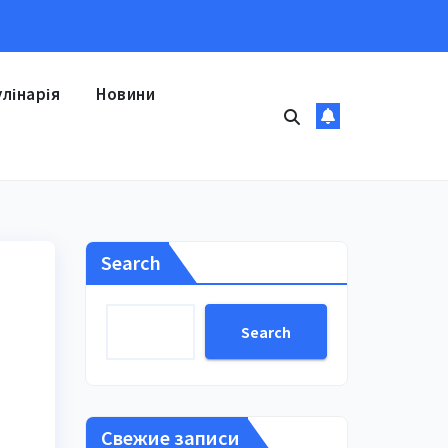
улінарія
Новини
Search
Search
Свежие записи