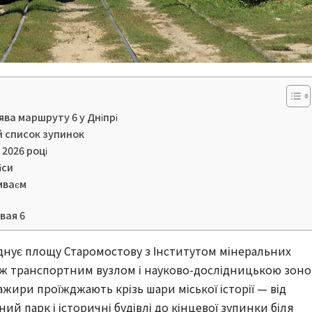
ява маршруту 6 у Дніпрі
й список зупинок
 2026 році
іси
мваєм
вая 6
днує площу Старомостову з Інститутом мінеральних
між транспортним вузлом і науково-дослідницькою зон
ажири проїжджають крізь шари міської історії — від
ний парк і історичні будівлі до кінцевої зупинки біля