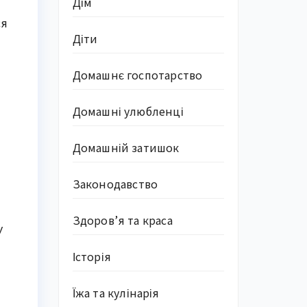
Дім
ся
Діти
Домашнє госпотарство
Домашні улюбленці
Домашній затишок
Законодавство
Здоров’я та краса
У
Історія
Їжа та кулінарія