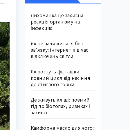
Лихоманка це захисна
реакція організму на
інфекцію
Як не залишитися без
зв’язку: інтернет під час
відключень світла
Як ростуть фісташки:
повний цикл від насіння
до стиглого горіха
Де живуть кліщі: повний
гід по біотопах, ризиках і
захисті
Камфорне масло для чого: