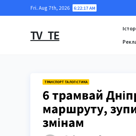
Skip
Fri. Aug 7th, 2026
6:22:18 AM
to
content
Істор
TV_TE
Рекл
ТРАНСПОРТ ТА ЛОГІСТИКА
6 трамвай Дніп
маршруту, зупи
змінам