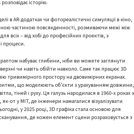
ь розповідає історію.
елі в AR-додатках чи фотореалістичні симуляції в кіно,
’ємною частиною повсякденності, розмиваючи межі між
я всіх – від хобі до професійних проектів, з
і процеси.
 раптом набуває глибини, ніби ви можете заглянути
ерхні чи навіть обійти навколо. Саме так працює 3D
юзію тривимірного простору на двовимірних екранах.
оритми, що моделюють об’єкти з урахуванням довжини,
ла, тіней і руху. Ця галузь народилася в 1960-х роках з
 як-от у MIT, де інженери намагалися візуалізувати
ьогодні, у 2025 році, 3D графіка стала основою для
о сканування, де кожен елемент сцени розраховується з