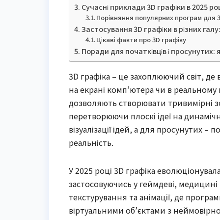
Сучасні приклади 3D графіки в 2025 роц
Порівняння популярних програм для 3
Застосування 3D графіки в різних гал
Цікаві факти про 3D графіку
Поради для початківців і просунутих: я
3D графіка – це захоплюючий світ, де
на екрані комп’ютера чи в реальному 
дозволяють створювати тривимірні з
перетворюючи плоскі ідеї на динамічн
візуалізації ідей, а для просунутих –
реальність.
У 2025 році 3D графіка еволюціонувал
застосовуючись у геймдеві, медицині 
текстурування та анімації, де програ
віртуальними об’єктами з неймовірно