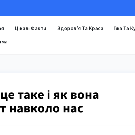
ія
Цікаві Факти
Здоров’я Та Краса
Їжа Та К
ама
це таке і як вона
т навколо нас