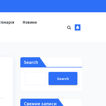
улінарія
Новини
Search
Search
Свежие записи