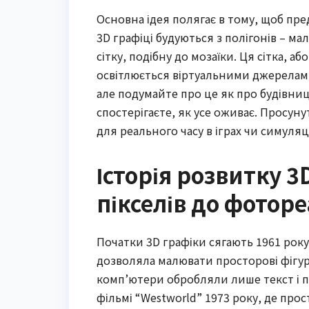
Основна ідея полягає в тому, щоб пре
3D графіці будуються з полігонів – м
сітку, подібну до мозаїки. Ця сітка, а
освітлюється віртуальними джерелами
але подумайте про це як про будівницт
спостерігаєте, як усе оживає. Просун
для реального часу в іграх чи симуляц
Історія розвитку 3
пікселів до фотор
Початки 3D графіки сягають 1961 року
дозволяла малювати просторові фігур
комп’ютери обробляли лише текст і прос
фільмі “Westworld” 1973 року, де прос