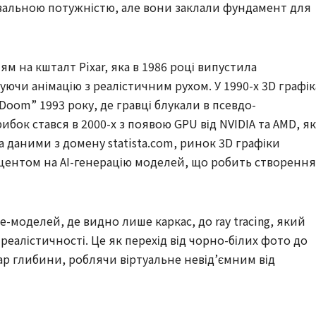
альною потужністю, але вони заклали фундамент для
м на кшталт Pixar, яка в 1986 році випустила
уючи анімацію з реалістичним рухом. У 1990-х 3D графік
“Doom” 1993 року, де гравці блукали в псевдо-
ок стався в 2000-х з появою GPU від NVIDIA та AMD, як
а даними з домену statista.com, ринок 3D графіки
акцентом на AI-генерацію моделей, що робить створення
e-моделей, де видно лише каркас, до ray tracing, який
реалістичності. Це як перехід від чорно-білих фото до
ар глибини, роблячи віртуальне невід’ємним від