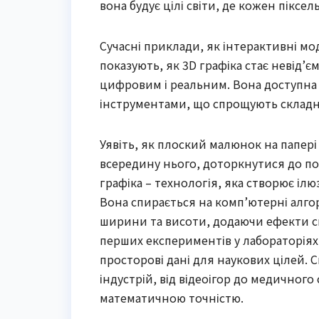
вона будує цілі світи, де кожен піксел
Сучасні приклади, як інтерактивні мод
показують, як 3D графіка стає невід
цифровим і реальним. Вона доступна дл
інструментами, що спрощують складн
Уявіть, як плоский малюнок на папері
всередину нього, доторкнутися до пов
графіка – технологія, яка створює іл
Вона спирається на комп’ютерні алг
ширини та висоти, додаючи ефекти світ
перших експериментів у лабораторіях,
просторові дані для наукових цілей. С
індустрій, від відеоігор до медичног
математичною точністю.