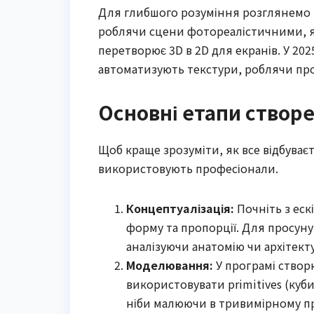
Для глибшого розуміння розглянемо кл
роблячи сцени фотореалістичними, як 
перетворює 3D в 2D для екранів. У 2025
автоматизують текстури, роблячи про
Основні етапи створ
Щоб краще зрозуміти, як все відбуває
використовують професіонали.
Концептуалізація:
Почніть з еск
форму та пропорції. Для просуну
аналізуючи анатомію чи архітекту
Моделювання:
У програмі створ
використовувати primitives (куби
ніби малюючи в тривимірному пр