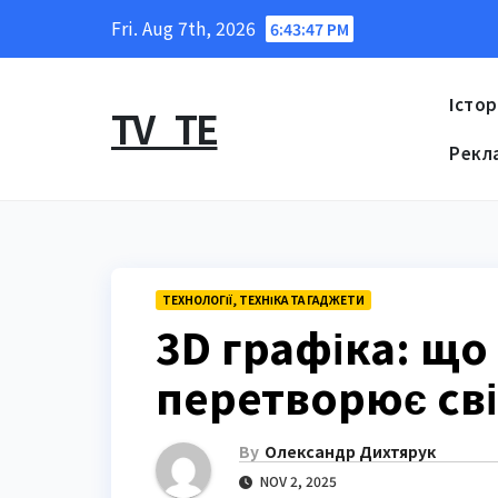
Skip
Fri. Aug 7th, 2026
6:43:48 PM
to
content
Істор
TV_TE
Рекл
ТЕХНОЛОГІЇ, ТЕХНІКА ТА ГАДЖЕТИ
3D графіка: що 
перетворює сві
By
Олександр Дихтярук
NOV 2, 2025