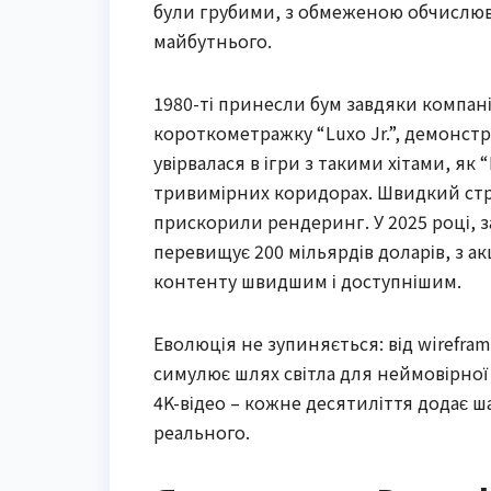
були грубими, з обмеженою обчислюв
майбутнього.
1980-ті принесли бум завдяки компанія
короткометражку “Luxo Jr.”, демонстр
увірвалася в ігри з такими хітами, як 
тривимірних коридорах. Швидкий стриб
прискорили рендеринг. У 2025 році, з
перевищує 200 мільярдів доларів, з 
контенту швидшим і доступнішим.
Еволюція не зупиняється: від wirefram
симулює шлях світла для неймовірної 
4K-відео – кожне десятиліття додає ш
реального.