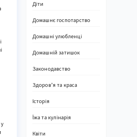
Діти
в
Домашнє госпотарство
Домашні улюбленці
і
і
Домашній затишок
Законодавство
Здоров’я та краса
Історія
Їжа та кулінарія
 у
и
Квіти