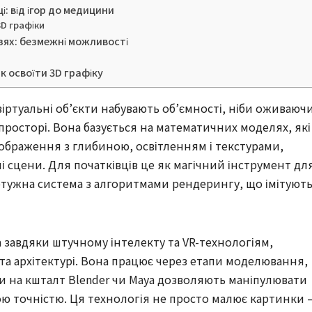
і: від ігор до медицини
D графіки
узях: безмежні можливості
к освоїти 3D графіку
 віртуальні об’єкти набувають об’ємності, ніби оживаюч
просторі. Вона базується на математичних моделях, які
ображення з глибиною, освітленням і текстурами,
і сцени. Для початківців це як магічний інструмент дл
 потужна система з алгоритмами рендерингу, що імітуют
а завдяки штучному інтелекту та VR-технологіям,
та архітектурі. Вона працює через етапи моделювання,
ми на кшталт Blender чи Maya дозволяють маніпулювати
ю точністю. Ця технологія не просто малює картинки 