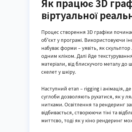
Як працює 3D графі
віртуальної реаль
Процес створення 3D графіки почина
об’єкт у програмі. Використовуючи інс
набуває форми – уявіть, як скульптор
одним кліком. Далі йде текстуруванн
матеріали, від блискучого металу до 
скелет у шкіру.
Наступний етап – rigging і анімація, д
суглоби дозволяють рухатися, як у 
нитками. Освітлення та рендеринг за
відбивається, створюючи тіні та відбли
миттєво, тоді як у кіно рендеринг мо