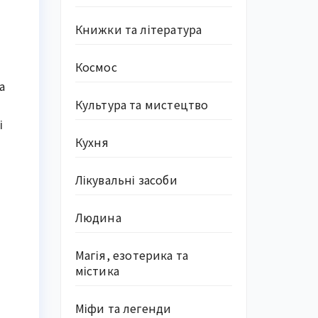
Книжки та література
Космос
а
Культура та мистецтво
і
Кухня
Лікувальні засоби
Людина
Магія, езотерика та
містика
Міфи та легенди