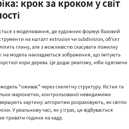
ка: крок за кроком у світ
ності
ється з моделювання, де художник формує базовий
трументи на кшталт extrusion чи subdivision, об’єкт
 ліпить глину, але з можливістю скасувати помилку
я: на модель накладаються зображення, що імітують
шорсткої кори дерева. Це додає реалізму, ніби одягаючи
е модель “оживає” через скелетну структуру. Кістки та
ляльки-маріонетки, контрольованої невидимими
вершують картину: алгоритми розраховують, як світло
ски. У реальному часі, як у іграх, це відбувається
же тривати години на кадр.