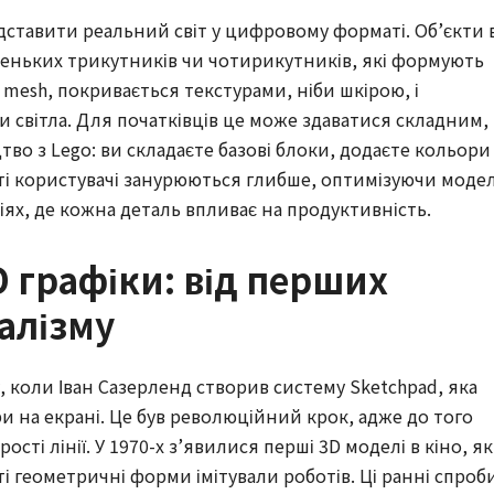
дставити реальний світ у цифровому форматі. Об’єкти 
аленьких трикутників чи чотирикутників, які формують
бо mesh, покривається текстурами, ніби шкірою, і
 світла. Для початківців це може здаватися складним,
во з Lego: ви складаєте базові блоки, додаєте кольори 
уті користувачі занурюються глибше, оптимізуючи модел
іях, де кожна деталь впливає на продуктивність.
D графіки: від перших
еалізму
, коли Іван Сазерленд створив систему Sketchpad, яка
и на екрані. Це був революційний крок, адже до того
ті лінії. У 1970-х з’явилися перші 3D моделі в кіно, як
ті геометричні форми імітували роботів. Ці ранні спроб