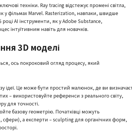
ючові техніки. Ray tracing відстежує промені світла,
у фільмах Marvel. Rasterization, навпаки, швидше
 році AI інструменти, як у Adobe Substance,
цес інтуїтивним навіть для новачків.
ення 3D моделі
ться, ось покроковий огляд процесу, який
ізу ідеї. Це може бути простий малюнок, де ви визначає
тих – використовуйте референси з реального світу,
ру для точності.
юйте базову геометрію. Початківці можуть
, сфери), а експерти – sculpting для органічних форм,
осторі.