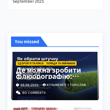
September 2025
You missed
ЗДОРОВ’Я ТА КРАСА
ПОРАДИ ТА ЛАЙФХАКИ
Де можна зробити
флюорографію:
повний гід для
06.08.2026
КУЗЬМЕНКО СТАНІСЛАВ
українців
NO COMMENTS