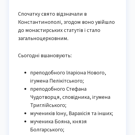
Спочатку свято відзначали в
Константинополі, згодом воно увійшло
до монастирських статутів і стало
загальноцерковним.
Сьогодні вшановують:
преподобного Іларіона Нового,
ігумена Пелікітського;
преподобного Стефана
Чудотворця, сповідника, ігумена
Триглійського;
мучеників Іону, Варахісія та інших;
мученика Бояна, князя
Болгарського;