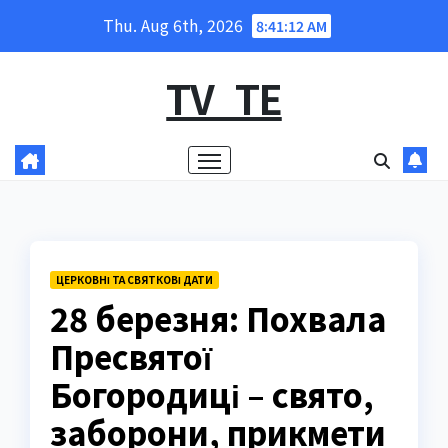
Skip
Thu. Aug 6th, 2026
8:41:13 AM
to
content
TV_TE
ЦЕРКОВНІ ТА СВЯТКОВІ ДАТИ
28 березня: Похвала
Пресвятої
Богородиці – свято,
заборони, прикмети