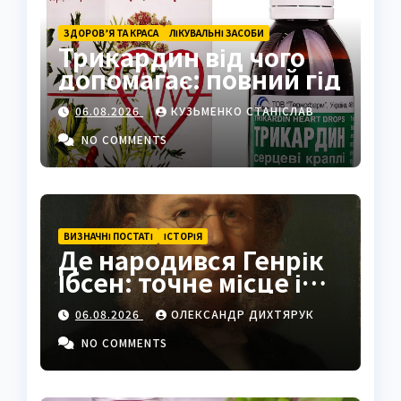
ЗДОРОВ’Я ТА КРАСА
ЛІКУВАЛЬНІ ЗАСОБИ
Трикардин від чого
допомагає: повний гід
06.08.2026
КУЗЬМЕНКО СТАНІСЛАВ
NO COMMENTS
ВИЗНАЧНІ ПОСТАТІ
ІСТОРІЯ
Де народився Генрік
Ібсен: точне місце і
історія
06.08.2026
ОЛЕКСАНДР ДИХТЯРУК
NO COMMENTS