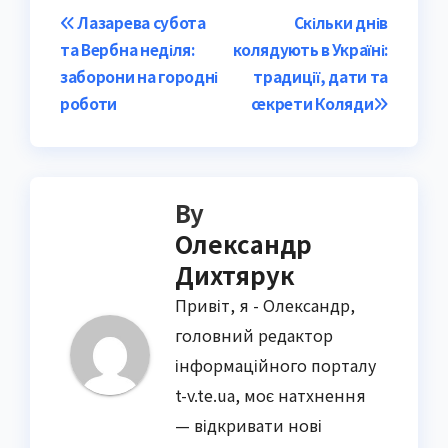
Post
Лазарева субота
Скільки днів
та Вербна неділя:
колядують в Україні:
navigation
заборони на городні
традиції, дати та
роботи
секрети Коляди
By
Олександр
Дихтярук
Привіт, я - Олександр,
головний редактор
інформаційного порталу
t-v.te.ua, моє натхнення
— відкривати нові