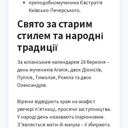
преподобномученика Євстратія
Київсько-Печерського.
Свято за старим
стилем та народні
традиції
За юліанським календарем 28 березня –
день мучеників Агапія, двох Діонісіїв,
Пуплія, Тимолая, Роміла та двох
Олександрів.
Віряни відвідують храм на акафіст
увечері п’ятниці, просячи заступництва.
У народі день називають Іларіоновим.
З’являється мати-й-мачуха – її збирають