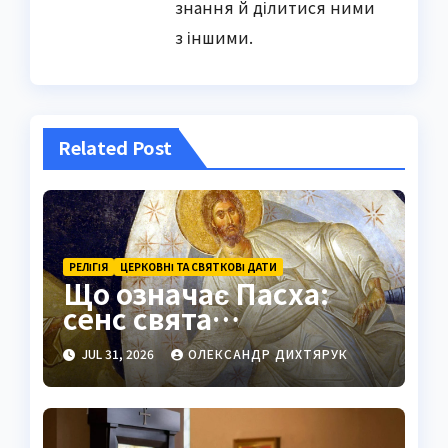
знання й ділитися ними
з іншими.
Related Post
РЕЛІГІЯ
ЦЕРКОВНІ ТА СВЯТКОВІ ДАТИ
Що означає Пасха:
сенс свята
Воскресіння Христа
JUL 31, 2026
ОЛЕКСАНДР ДИХТЯРУК