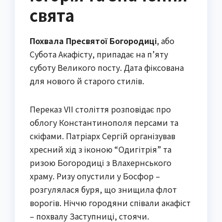
свята
Похвала Пресвятої Богородиці
, або
Субота Акафісту, припадає на п’яту
суботу Великого посту. Дата фіксована
для нового й старого стилів.
Переказ VII століття розповідає про
облогу Константинополя персами та
скіфами. Патріарх Сергій організував
хресний хід з іконою “Одигітрія” та
ризою Богородиці з Влахернського
храму. Ризу опустили у Босфор –
розгулялася буря, що знищила флот
ворогів. Ніччю городяни співали акафіст
– похвалу Заступниці, стоячи.