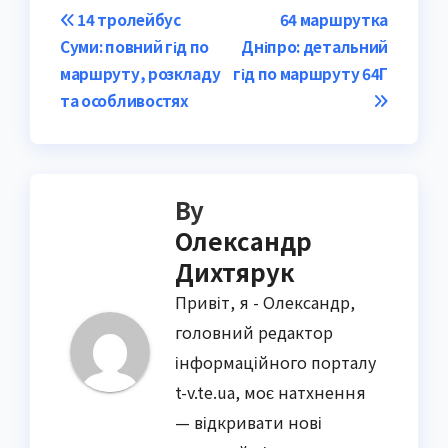
Post
14 тролейбус
64 маршрутка
Суми: повний гід по
Дніпро: детальний
navigation
маршруту, розкладу
гід по маршруту 64Г
та особливостях
By
Олександр
Дихтярук
Привіт, я - Олександр,
головний редактор
інформаційного порталу
t-v.te.ua, моє натхнення
— відкривати нові