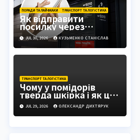
ПОРАДИ ТА ЛАЙФХАКИ
ТРАНСПОРТ ТА ЛОГІСТИКА
Як відправити
посилку через
поштомат: повна
JUL 30, 2026
КУЗЬМЕНКО СТАНІСЛАВ
інструкція 2026
ТРАНСПОРТ ТА ЛОГІСТИКА
Чому у помідорів
тверда шкірка і як це
виправити
JUL 29, 2026
ОЛЕКСАНДР ДИХТЯРУК