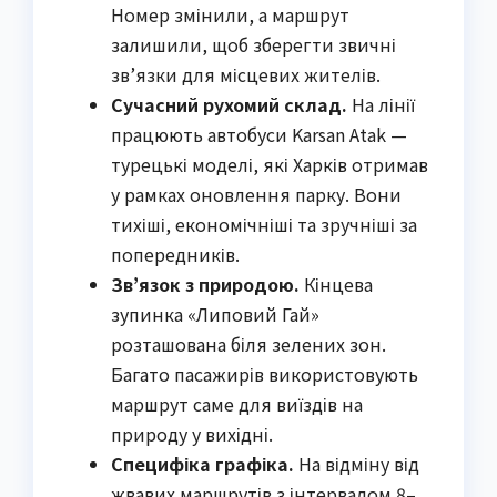
Номер змінили, а маршрут
залишили, щоб зберегти звичні
зв’язки для місцевих жителів.
Сучасний рухомий склад.
На лінії
працюють автобуси Karsan Atak —
турецькі моделі, які Харків отримав
у рамках оновлення парку. Вони
тихіші, економічніші та зручніші за
попередників.
Зв’язок з природою.
Кінцева
зупинка «Липовий Гай»
розташована біля зелених зон.
Багато пасажирів використовують
маршрут саме для виїздів на
природу у вихідні.
Специфіка графіка.
На відміну від
жвавих маршрутів з інтервалом 8–