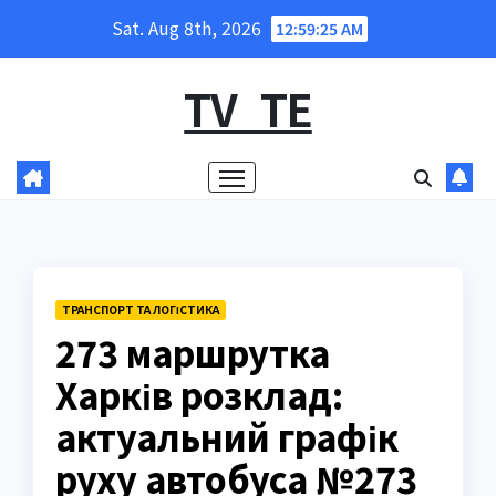
Skip
Sat. Aug 8th, 2026
12:59:26 AM
to
content
TV_TE
ТРАНСПОРТ ТА ЛОГІСТИКА
273 маршрутка
Харків розклад:
актуальний графік
руху автобуса №273