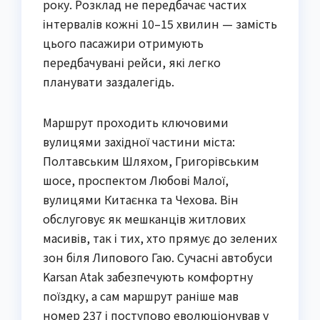
року. Розклад не передбачає частих
інтервалів кожні 10–15 хвилин — замість
цього пасажири отримують
передбачувані рейси, які легко
планувати заздалегідь.
Маршрут проходить ключовими
вулицями західної частини міста:
Полтавським Шляхом, Григорівським
шосе, проспектом Любові Малої,
вулицями Китаєнка та Чехова. Він
обслуговує як мешканців житлових
масивів, так і тих, хто прямує до зелених
зон біля Липового Гаю. Сучасні автобуси
Karsan Atak забезпечують комфортну
поїздку, а сам маршрут раніше мав
номер 237 і поступово еволюціонував у