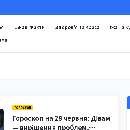
ія
Цікаві Факти
Здоров’я Та Краса
Їжа Та К
ама
ГОРОСКОП
Гороскоп на 28 червня: Дівам
— вирішення проблем,