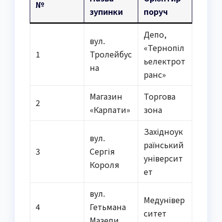
№
зупинки
поруч
Депо,
вул.
«Тернопіл
1
Тролейбус
ьелектрот
на
ранс»
Магазин
Торгова
2
«Карпати»
зона
Західноук
вул.
раїнський
3
Сергія
університ
Короля
ет
вул.
Медунівер
4
Гетьмана
ситет
Мазепи