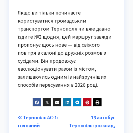
Якщо ви тільки починаєте
користуватися громадським
транспортом Тернополя чи вже давно
їздите №2 щодня, цей маршрут завжди
пропонує щось нове — від свіжого
повітря в салоні до дружніх розмов з
сусідами. Він продовжує
еволюціонувати разом із містом,
залишаючись одним із найзручніших
способів пересування в 2026 році.
Post
Тернопіль АС-1:
13 автобус
головний
Тернопіль: розклад,
navigation