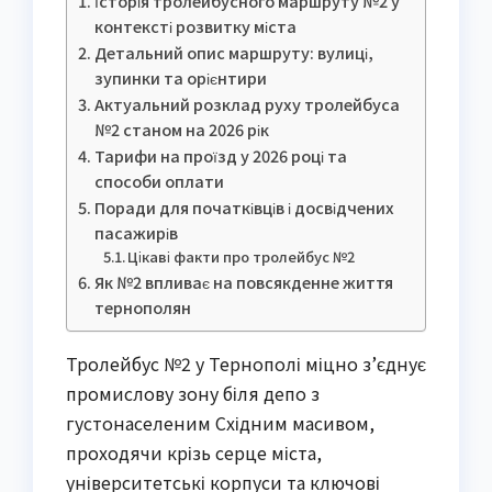
Історія тролейбусного маршруту №2 у
контексті розвитку міста
Детальний опис маршруту: вулиці,
зупинки та орієнтири
Актуальний розклад руху тролейбуса
№2 станом на 2026 рік
Тарифи на проїзд у 2026 році та
способи оплати
Поради для початківців і досвідчених
пасажирів
Цікаві факти про тролейбус №2
Як №2 впливає на повсякденне життя
тернополян
Тролейбус №2 у Тернополі міцно з’єднує
промислову зону біля депо з
густонаселеним Східним масивом,
проходячи крізь серце міста,
університетські корпуси та ключові