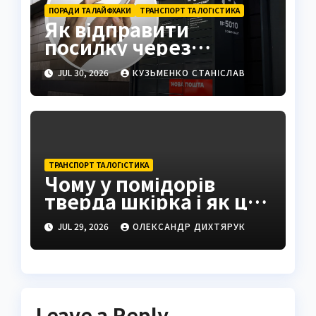
ПОРАДИ ТА ЛАЙФХАКИ
ТРАНСПОРТ ТА ЛОГІСТИКА
Як відправити
посилку через
поштомат: повна
JUL 30, 2026
КУЗЬМЕНКО СТАНІСЛАВ
інструкція 2026
ТРАНСПОРТ ТА ЛОГІСТИКА
Чому у помідорів
тверда шкірка і як це
виправити
JUL 29, 2026
ОЛЕКСАНДР ДИХТЯРУК
Leave a Reply