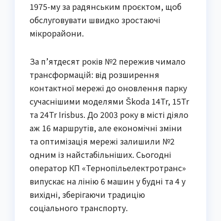
1975-му за радянським проєктом, щоб
обслуговувати швидко зростаючі
мікрорайони.
За п’ятдесят років №2 пережив чимало
трансформацій: від розширення
контактної мережі до оновлення парку
сучаснішими моделями Škoda 14Tr, 15Tr
та 24Tr Irisbus. До 2003 року в місті діяло
аж 16 маршрутів, але економічні зміни
та оптимізація мережі залишили №2
одним із найстабільніших. Сьогодні
оператор КП «Тернопільелектротранс»
випускає на лінію 6 машин у будні та 4 у
вихідні, зберігаючи традицію
соціального транспорту.