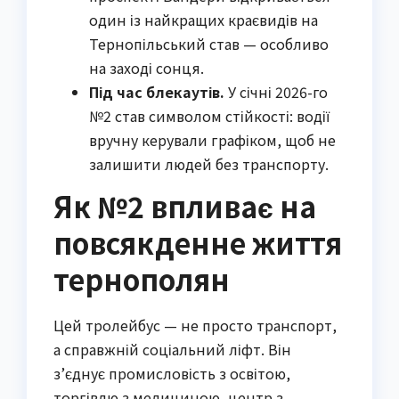
один із найкращих краєвидів на
Тернопільський став — особливо
на заході сонця.
Під час блекаутів.
У січні 2026-го
№2 став символом стійкості: водії
вручну керували графіком, щоб не
залишити людей без транспорту.
Як №2 впливає на
повсякденне життя
тернополян
Цей тролейбус — не просто транспорт,
а справжній соціальний ліфт. Він
з’єднує промисловість з освітою,
торгівлю з медициною, центр з