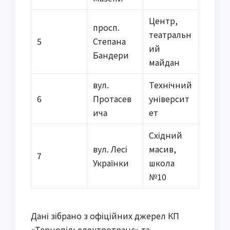
Центр,
просп.
театральн
5
Степана
ий
Бандери
майдан
вул.
Технічний
6
Протасев
університ
ича
ет
Східний
вул. Лесі
масив,
7
Українки
школа
№10
Дані зібрано з офіційних джерел КП
«Тернопільелектротранс» та