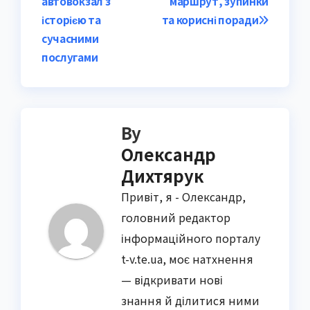
автовокзал з
маршрут, зупинки
історією та
та корисні поради
сучасними
послугами
By
Олександр
Дихтярук
Привіт, я - Олександр,
головний редактор
інформаційного порталу
t-v.te.ua, моє натхнення
— відкривати нові
знання й ділитися ними