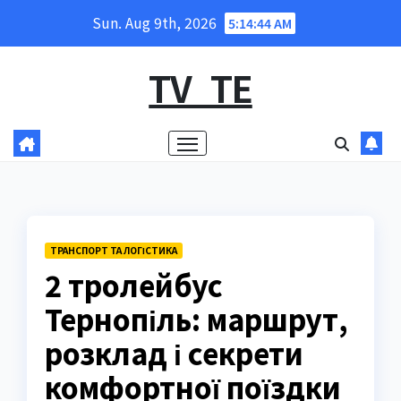
Skip
Sun. Aug 9th, 2026
5:14:45 AM
to
content
TV_TE
ТРАНСПОРТ ТА ЛОГІСТИКА
2 тролейбус
Тернопіль: маршрут,
розклад і секрети
комфортної поїздки