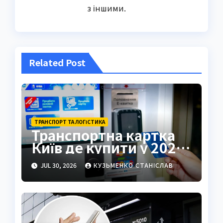
з іншими.
Related Post
ТРАНСПОРТ ТА ЛОГІСТИКА
Транспортна картка
Київ де купити у 2026
році
JUL 30, 2026
КУЗЬМЕНКО СТАНІСЛАВ