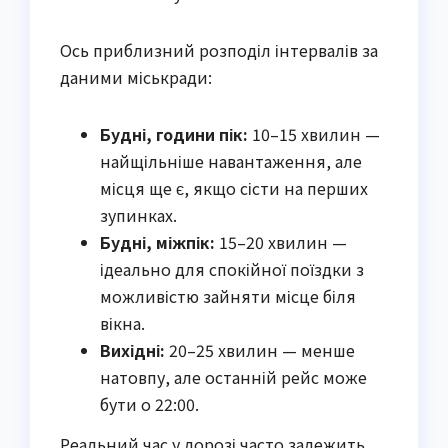
Ось приблизний розподіл інтервалів за
даними міськради:
Будні, години пік:
10–15 хвилин —
найщільніше навантаження, але
місця ще є, якщо сісти на перших
зупинках.
Будні, міжпік:
15–20 хвилин —
ідеально для спокійної поїздки з
можливістю зайняти місце біля
вікна.
Вихідні:
20–25 хвилин — менше
натовпу, але останній рейс може
бути о 22:00.
Реальний час у дорозі часто залежить