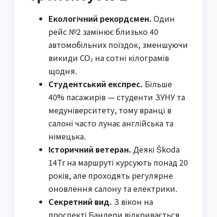
Екологічний рекордсмен.
Один
рейс №2 замінює близько 40
автомобільних поїздок, зменшуючи
викиди CO₂ на сотні кілограмів
щодня.
Студентський експрес.
Більше
40% пасажирів — студенти ЗУНУ та
медуніверситету, тому вранці в
салоні часто лунає англійська та
німецька.
Історичний ветеран.
Деякі Škoda
14Tr на маршруті курсують понад 20
років, але проходять регулярне
оновлення салону та електрики.
Секретний вид.
З вікон на
проспекті Бандери відкривається