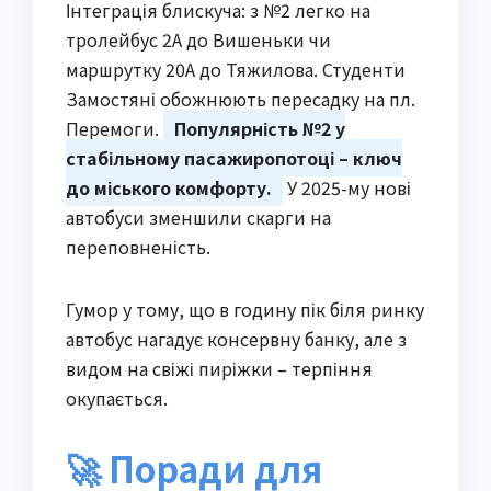
Інтеграція блискуча: з №2 легко на
тролейбус 2А до Вишеньки чи
маршрутку 20А до Тяжилова. Студенти
Замостяні обожнюють пересадку на пл.
Перемоги.
Популярність №2 у
стабільному пасажиропотоці – ключ
до міського комфорту.
У 2025-му нові
автобуси зменшили скарги на
переповненість.
Гумор у тому, що в годину пік біля ринку
автобус нагадує консервну банку, але з
видом на свіжі пиріжки – терпіння
окупається.
🚀 Поради для