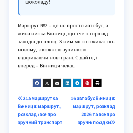
шоколаду!
Маршрут №2 – це не просто автобус, а
жива нитка Вінниці, що тче історії від
заводів до площ. З ним місто оживає по-
новому, з кожною зупинкою
відкриваючи нові грані. Сідайте, і
вперед – Вінниця чекає.
Post
21а маршрутка
16 автобус Вінниця:
Вінниця: маршрут,
маршрут, розклад
navigation
розклад і все про
2026 та все про
зручний транспорт
зручні поїздки