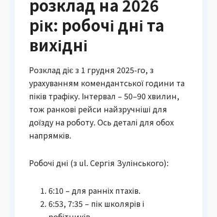
розклад на 2026
рік: робочі дні та
вихідні
Розклад діє з 1 грудня 2025-го, з
урахуванням комендантської години та
піків трафіку. Інтервал – 50–90 хвилин,
тож ранкові рейси найзручніші для
доїзду на роботу. Ось деталі для обох
напрямків.
Робочі дні (з ul. Сергія Зулінського):
6:10 – для ранніх птахів.
6:53, 7:35 – пік школярів і
робітників.