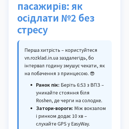
пасажирів: як
осідлати №2 без
стресу
Перша хитрість – користуйтеся
vn.rozklad.in.ua заздалегідь, бо
інтервал годину змушує чекати, як
на побачення з принцесою. 😎
Ранок пік:
Беріть 6:53 з ВПЗ –
уникайте стояння біля
Roshen, де черги на солодке.
Затори-вороги:
Між вокзалом
і ринком додає 10 хв –
слухайте GPS у EasyWay.