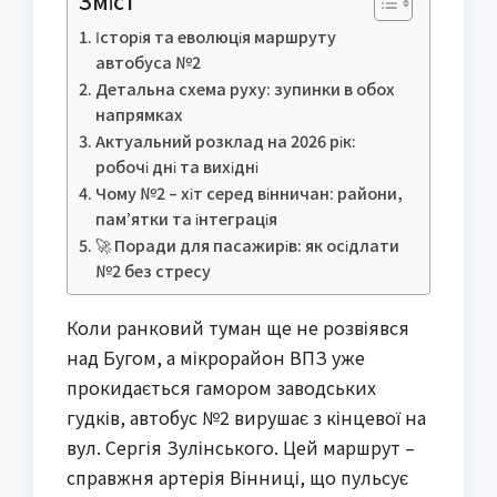
Зміст
Історія та еволюція маршруту
автобуса №2
Детальна схема руху: зупинки в обох
напрямках
Актуальний розклад на 2026 рік:
робочі дні та вихідні
Чому №2 – хіт серед вінничан: райони,
пам’ятки та інтеграція
🚀 Поради для пасажирів: як осідлати
№2 без стресу
Коли ранковий туман ще не розвіявся
над Бугом, а мікрорайон ВПЗ уже
прокидається гамором заводських
гудків, автобус №2 вирушає з кінцевої на
вул. Сергія Зулінського. Цей маршрут –
справжня артерія Вінниці, що пульсує