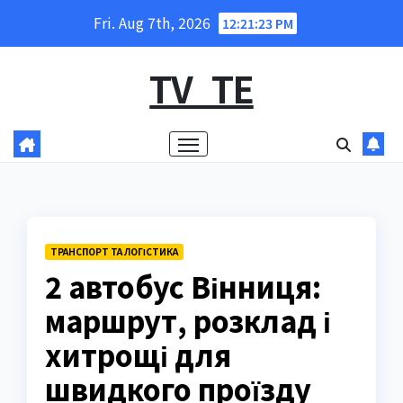
Skip
Fri. Aug 7th, 2026
12:21:25 PM
to
content
TV_TE
ТРАНСПОРТ ТА ЛОГІСТИКА
2 автобус Вінниця:
маршрут, розклад і
хитрощі для
швидкого проїзду