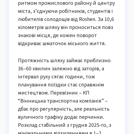
ритмом промислового району й центру
міста, з’єднуючи робітників, студентів і
любителів солодощів від Roshen. За 10,6
кілометрів шляху він проноситься повз
знакові місця, де кожен поворот
відкриває шматочок міського життя.
Протяжність шляху займає приблизно
36–60 хвилин залежно від заторів, а
інтервал руху сягає години, тож
планування поїздки стає справжнім
мистецтвом. Перевізник – КП
“Вінницька транспортна компанія” –
дбає про регулярність, але реальність
вуличного трафіку додає перчинки.
Розклад стабільний з грудня 2025-го, з
мінімальними відхиленнями в 1–2