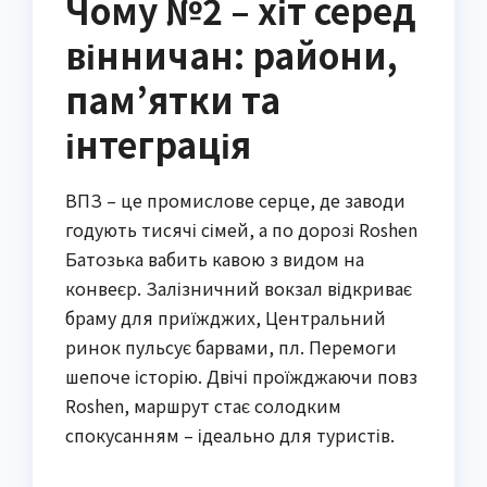
Чому №2 – хіт серед
вінничан: райони,
пам’ятки та
інтеграція
ВПЗ – це промислове серце, де заводи
годують тисячі сімей, а по дорозі Roshen
Батозька вабить кавою з видом на
конвеєр. Залізничний вокзал відкриває
браму для приїжджих, Центральний
ринок пульсує барвами, пл. Перемоги
шепоче історію. Двічі проїжджаючи повз
Roshen, маршрут стає солодким
спокусанням – ідеально для туристів.