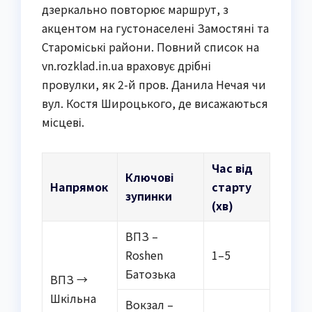
дзеркально повторює маршрут, з
акцентом на густонаселені Замостяні та
Староміські райони. Повний список на
vn.rozklad.in.ua враховує дрібні
провулки, як 2-й пров. Данила Нечая чи
вул. Костя Широцького, де висажаються
місцеві.
Час від
Ключові
Напрямок
старту
зупинки
(хв)
ВПЗ –
Roshen
1–5
Батозька
ВПЗ →
Шкільна
Вокзал –