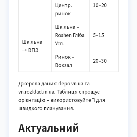
Центр.
10–20
ринок
Шкільна –
Roshen Гліба
5–15
Шкільна
Усп.
→ ВПЗ
Ринок –
20–30
Вокзал
Джерела даних: depo.vn.ua та
vn.rozklad.in.ua. Таблиця спрощує
орієнтацію – використовуйте її для
швидкого планування.
Актуальний