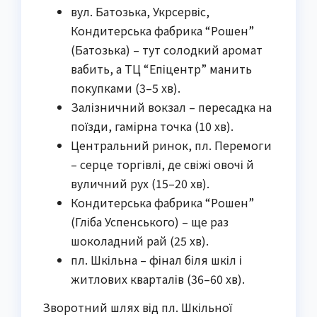
вул. Батозька, Укрсервіс,
Кондитерська фабрика “Рошен”
(Батозька) – тут солодкий аромат
вабить, а ТЦ “Епіцентр” манить
покупками (3–5 хв).
Залізничний вокзал – пересадка на
поїзди, гамірна точка (10 хв).
Центральний ринок, пл. Перемоги
– серце торгівлі, де свіжі овочі й
вуличний рух (15–20 хв).
Кондитерська фабрика “Рошен”
(Гліба Успенського) – ще раз
шоколадний рай (25 хв).
пл. Шкільна – фінал біля шкіл і
житлових кварталів (36–60 хв).
Зворотний шлях від пл. Шкільної