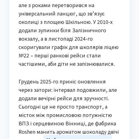
але з роками перетворився на
універсальний ланцюг, що зв’язує
околиці з площею Шкільною. У 2010-х
додали зупинки біля Залізничного
вокзалу, а в листопаді 2024-го
скоригували графік для школярів ліцею
№22 – перші ранкові рейси стали
частішими, аби діти не запізнювалися.
Грудень 2025-го приніс оновлення
через затори: інтервал подовжили, але
додали вечірні рейси для зручності.
Сьогодні це не просто транспорт, а
місток між промисловою потужністю
ВПЗ і серцевиною Вінниці, де фабрика
Roshen манить ароматом шоколаду двічі