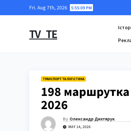
Skip
Fri. Aug 7th, 2026
5:55:10 PM
to
content
Істор
TV_TE
Рекл
ТРАНСПОРТ ТА ЛОГІСТИКА
198 маршрутка 
2026
By
Олександр Дихтярук
MAY 14, 2026