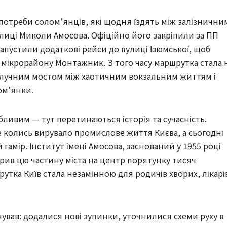
 потреби солом’янців, які щодня їздять між залізнични
лиці Миколи Амосова. Офіційно його закріпили за ПП
у запустили додаткові рейси до вулиці Ізюмської, щоб
ікрорайону Монтажник. З того часу маршрутка стала 
олучним мостом між хаотичним вокзальним життям і
ом’янки.
ливим — тут перетинаються історія та сучасність.
е колись вирувало промислове життя Києва, а сьогодні
гамір. Інститут імені Амосова, заснований у 1955 році
рив цю частину міста на центр порятунку тисяч
утка Київ стала незамінною для родичів хворих, лікарів
ував: додалися нові зупинки, уточнилися схеми руху в