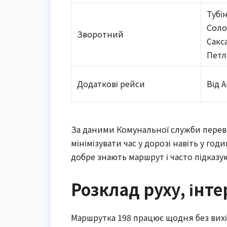
Тубін
Соло
Зворотний
Сакс
Пет
Додаткові рейси
Від 
За даними Комунальної служби переве
мінімізувати час у дорозі навіть у го
добре знають маршрут і часто підказ
Розклад руху, інте
Маршрутка 198 працює щодня без вихідн