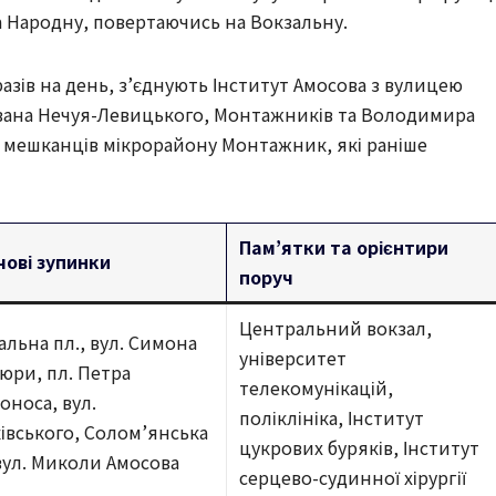
а Народну, повертаючись на Вокзальну.
разів на день, з’єднують Інститут Амосова з вулицею
 Івана Нечуя-Левицького, Монтажників та Володимира
я мешканців мікрорайону Монтажник, які раніше
Пам’ятки та орієнтири
ові зупинки
поруч
Центральний вокзал,
альна пл., вул. Симона
університет
юри, пл. Петра
телекомунікацій,
оноса, вул.
поліклініка, Інститут
івського, Солом’янська
цукрових буряків, Інститут
 вул. Миколи Амосова
серцево-судинної хірургії