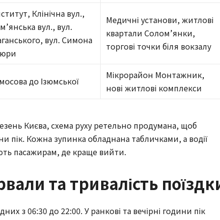
ститут, Клінічна вул.,
Медичні установи, житлові
м’янська вул., вул.
квартали Солом’янки,
аганського, вул. Симона
торгові точки біля вокзалу
люри
Мікрорайон Монтажник,
Амосова до Ізюмської
нові житлові комплекси
зень Києва, схема руху ретельно продумана, щоб
дини пік. Кожна зупинка обладнана табличками, а водії
ують пасажирам, де краще вийти.
рвали та тривалість поїздк
их з 06:30 до 22:00. У ранкові та вечірні години пік