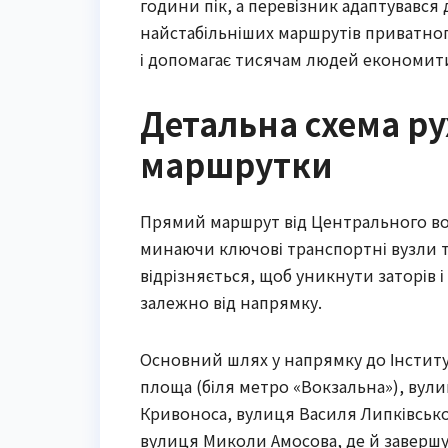
години пік, а перевізник адаптувався
найстабільніших маршрутів приватног
і допомагає тисячам людей економити 
Детальна схема ру
маршрутки
Прямий маршрут від Центрального вок
минаючи ключові транспортні вузли 
відрізняється, щоб уникнути заторів і
залежно від напрямку.
Основний шлях у напрямку до Інститут
площа (біля метро «Вокзальна»), ву
Кривоноса, вулиця Василя Липківсько
вулиця Миколи Амосова, де й завершу