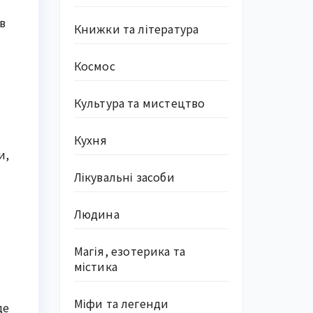
в
Книжки та література
Космос
Культура та мистецтво
Кухня
и,
Лікувальні засоби
Людина
Магія, езотерика та
містика
Міфи та легенди
де