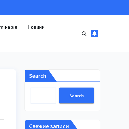
улінарія
Новини
Search
Search
Свежие записи