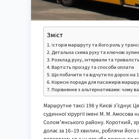
Зміст
Історія маршруту та його роль у транс
Детальна схема руху та ключові зупи
Розклад руху, інтервали та триваліст
Вартість проїзду та способи оплати
Що побачити та відчути по дорозі на 
Корисні поради для пасажирів маршру
Порівняння з альтернативами: чому ва
Маршрутне таксі 198 у Києві з’єднує 
судинної хірургії імені М. М. Амосова 
Солом’янського району. Короткий, з
долає за 16–19 хвилин, роблячи його 
повертається з нього або прямує до м