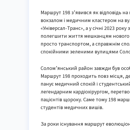
Маршрут 198 з’явився як відповідь на
вокзалом і медичним кластером на ву
«Універсал-Транс», а у січні 2023 рок
полегшити життя мешканцям нового м
просто транспортом, а справжнім сп
спокійними зеленими вулицями Сол
Солом’янський район завжди був особ
Маршрут 198 проходить повз місця, д
панує медичний спокій і студентський 
легендарним кардіохірургом, перетво
пацієнтів щороку. Саме тому 198 маршр
студентів медичних вишів.
За роки існування маршрут еволюціон