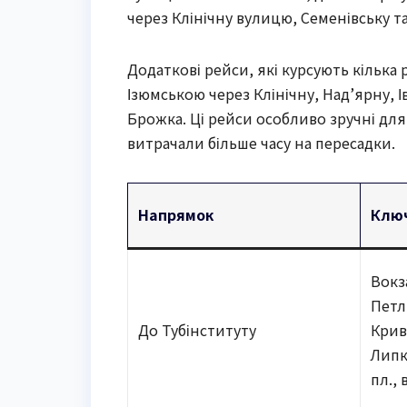
через Клінічну вулицю, Семенівську т
Додаткові рейси, які курсують кілька 
Ізюмською через Клінічну, Над’ярну,
Брожка. Ці рейси особливо зручні дл
витрачали більше часу на пересадки.
Напрямок
Ключ
Вокз
Петл
До Тубінституту
Крив
Липк
пл.,