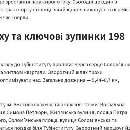
 до зростання пасажиропотоку. Сьогодні це один з
о транспорту столиці, який щодня виконує сотні рейсі
час і нерви.
ху та ключові зупинки 198
залу до Тубінституту пролягає через серце Солом’янк
та житлові квартали. Зворотний шлях трохи
 оптимізувати час. Загальна довжина — 5,44–6,7 км,
у ім. Амосова включає такі ключові точки: Вокзальна
лиця Симона Петлюри, Жилянська вулиця, площа Петра
го, Солом’янська площа, вулиця Солом’янська та
ється поїздка біля Тубінституту. Зворотний маршрут й