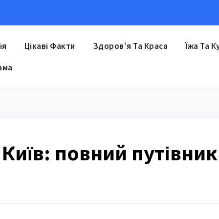
ія
Цікаві Факти
Здоров’я Та Краса
Їжа Та К
ама
Київ: повний путівник