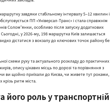
аршрутку завдяки стабільному інтервалу 5–12 хвилин і
а обслуговується ПП «Універсал-Транс» і стала справжнім
ів Солом’янки, особливо після запуску додаткових
. Сьогодні, у 2026-му, 198 маршрутка Київ залишається
идко дістатися з вокзалу до ключових точок району бе
альної схеми руху та актуального розкладу до практичних
жирів, опису цікавих місць по дорозі та порівняння з
 чи ви щойно приїхали до Києва, чи живете тут роками,
 крізь ритм міста.
та його роль у транспортній