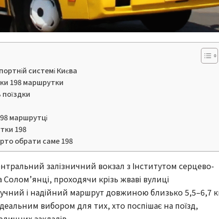
портній системі Києва
нки 198 маршрутки
ь поїздки
198 маршрутці
тки 198
рто обрати саме 198
Центральний залізничний вокзал з Інститутом серцево-
на Солом’янці, проходячи крізь жваві вулиці
ручний і надійний маршрут довжиною близько 5,5–6,7 
ідеальним вибором для тих, хто поспішає на поїзд,
едичних закладів.