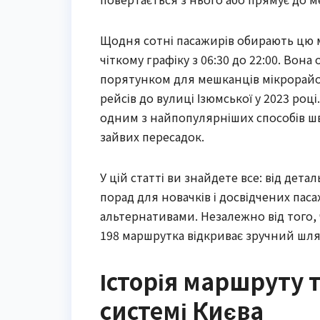
Щодня сотні пасажирів обирають цю м
чіткому графіку з 06:30 до 22:00. Вон
порятунком для мешканців мікрорайон
рейсів до вулиці Ізюмської у 2023 році
одним з найпопулярніших способів шв
зайвих пересадок.
У цій статті ви знайдете все: від дет
порад для новачків і досвідчених паса
альтернативами. Незалежно від того,
198 маршрутка відкриває зручний шлях
Історія маршруту 
системі Києва