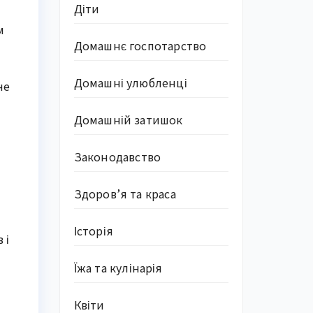
Діти
м
Домашнє госпотарство
Домашні улюбленці
не
Домашній затишок
Законодавство
Здоров’я та краса
Історія
 і
Їжа та кулінарія
Квіти