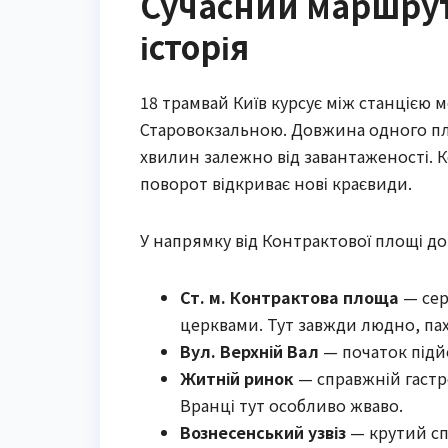
Сучасний маршрут
історія
18 трамвай Київ курсує між станцією
Старовокзальною. Довжина одного плеч
хвилин залежно від завантаженості. К
поворот відкриває нові краєвиди.
У напрямку від Контрактової площі до
Ст. м. Контрактова площа
— сер
церквами. Тут завжди людно, пах
Вул. Верхній Вал
— початок підй
Житній ринок
— справжній гастро
Вранці тут особливо жваво.
Вознесенський узвіз
— крутий сп