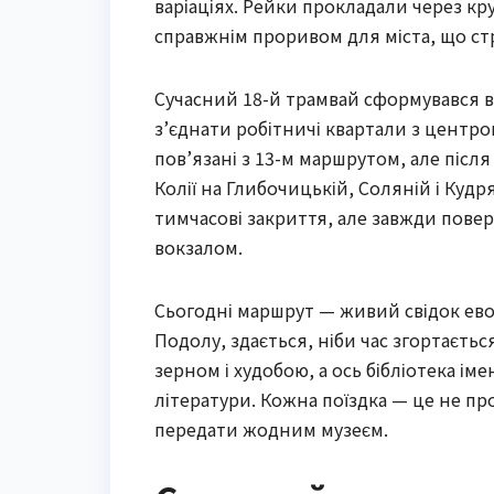
варіаціях. Рейки прокладали через кру
справжнім проривом для міста, що ст
Сучасний 18-й трамвай сформувався в
з’єднати робітничі квартали з центр
пов’язані з 13-м маршрутом, але післ
Колії на Глибочицькій, Соляній і Кудр
тимчасові закриття, але завжди поверт
вокзалом.
Сьогодні маршрут — живий свідок ево
Подолу, здається, ніби час згортаєтьс
зерном і худобою, а ось бібліотека іме
літератури. Кожна поїздка — це не пр
передати жодним музеєм.