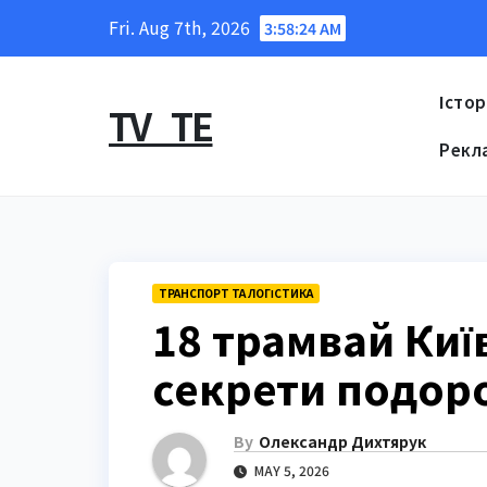
Skip
Fri. Aug 7th, 2026
3:58:25 AM
to
content
Істор
TV_TE
Рекл
ТРАНСПОРТ ТА ЛОГІСТИКА
18 трамвай Київ
секрети подор
By
Олександр Дихтярук
MAY 5, 2026