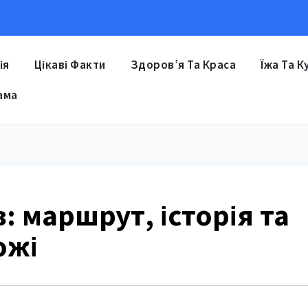
ія
Цікаві Факти
Здоров’я Та Краса
Їжа Та К
ама
: маршрут, історія та
ожі