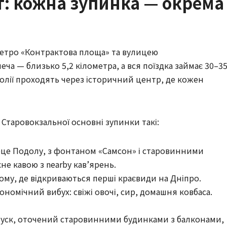
: кожна зупинка — окрема
 метро «Контрактова площа» та вулицею
а — близько 5,2 кілометра, а вся поїздка займає 30–3
олії проходять через історичний центр, де кожен
 Старовокзальної основні зупинки такі:
це Подолу, з фонтаном «Самсон» і старовинними
не кавою з nearby кав’ярень.
ому, де відкриваються перші краєвиди на Дніпро.
номічний вибух: свіжі овочі, сир, домашня ковбаса.
уск, оточений старовинними будинками з балконами,