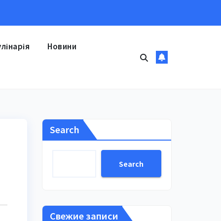
улінарія
Новини
Search
Search
Свежие записи