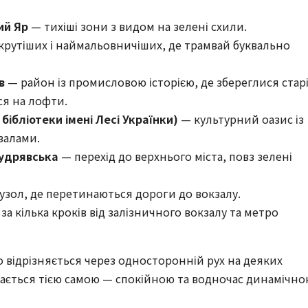
ий Яр
— тихіші зони з видом на зелені схили.
крутіших і наймальовничіших, де трамвай буквально
в
— район із промисловою історією, де збереглися стар
я на лофти.
бібліотеки імені Лесі Українки)
— культурний оазис із
залами.
Кудрявська
— перехід до верхнього міста, повз зелені
узол, де перетинаються дороги до вокзалу.
за кілька кроків від залізничного вокзалу та метро
відрізняється через односторонній рух на деяких
шається тією самою — спокійною та водночас динамічно