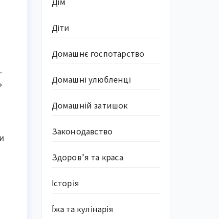
Дім
Діти
Домашнє госпотарство
.
Домашні улюбленці
ь
Домашній затишок
Законодавство
ки
Здоров’я та краса
Історія
Їжа та кулінарія