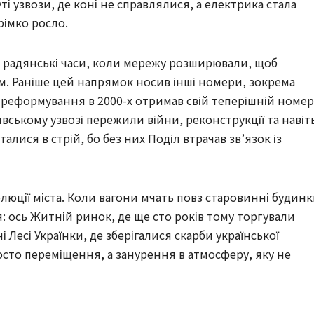
ті узвози, де коні не справлялися, а електрика стала
рімко росло.
 радянські часи, коли мережу розширювали, щоб
ом. Раніше цей напрямок носив інші номери, зокрема
я реформування в 2000-х отримав свій теперішній номер
явському узвозі пережили війни, реконструкції та навіт
алися в стрій, бо без них Поділ втрачав зв’язок із
люції міста. Коли вагони мчать повз старовинні будин
я: ось Житній ринок, де ще сто років тому торгували
ні Лесі Українки, де зберігалися скарби української
осто переміщення, а занурення в атмосферу, яку не