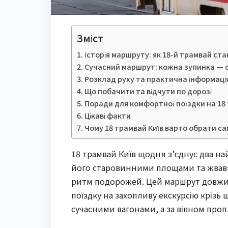
Зміст
Історія маршруту: як 18-й трамвай ст
Сучасний маршрут: кожна зупинка — о
Розклад руху та практична інформаці
Що побачити та відчути по дорозі
Поради для комфортної поїздки на 18
Цікаві факти
Чому 18 трамвай Київ варто обрати са
18 трамвай Київ щодня з’єднує два на
його старовинними площами та жвавим
ритм подорожей. Цей маршрут довжин
поїздку на захопливу екскурсію крізь ш
сучасними вагонами, а за вікном проп