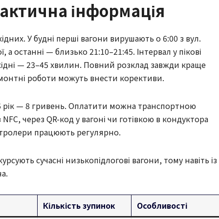
рактична інформація
дних. У будні перші вагони вирушають о 6:00 з вул.
ї, а останні — близько 21:10–21:45. Інтервал у пікові
хідні — 23–45 хвилин. Повний розклад завжди краще
ремонтні роботи можуть внести корективи.
26 рік — 8 гривень. Оплатити можна транспортною
 NFC, через QR-код у вагоні чи готівкою в кондуктора
онтролери працюють регулярно.
урсують сучасні низькопідлогові вагони, тому навіть із
а.
Кількість зупинок
Особливості