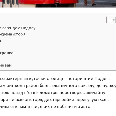
ав легендою Подолу
крема історія
я
 трамваї
ме вам
йхарактерніші куточки столиці — історичний Поділ із
 ринком і район біля залізничного вокзалу, де пульс
ою понад п’ять кілометрів перетворює звичайну
ари київської історії, де старі рейки перегукуються з
ливають пам’ятки, яких не побачити з авто.