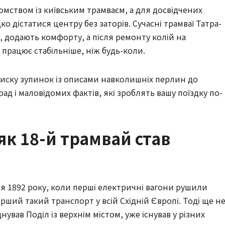
омством із київським трамваєм, а для досвідчених
 дістатися центру без заторів. Сучасні трамваї Татра-
у, додають комфорту, а після ремонту колій на
працює стабільніше, ніж будь-коли.
 списку зупинок із описами навколишніх перлин до
ад і маловідомих фактів, які зроблять вашу поїздку по-
як 18-й трамвай став
я 1892 року, коли перші електричні вагони рушили
ший такий транспорт у всій Східній Європі. Тоді ще н
нував Поділ із верхнім містом, уже існував у різних