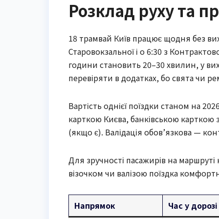
Розклад руху та п
18 трамвай Київ працює щодня без вихі
Старовокзальної і о 6:30 з Контрактово
години становить 20–30 хвилин, у ви
перевіряти в додатках, бо свята чи 
Вартість однієї поїздки станом на 20
карткою Києва, банківською карткою з
(якщо є). Валідація обов’язкова — к
Для зручності пасажирів на маршруті к
візочком чи валізою поїздка комфортн
Напрямок
Час у дорозі