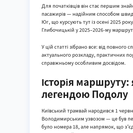
Для початківців він стає першим знай
пасажирів — надійним способом швидко
Юг, що курсують тут із осені 2025 рок
Глибочицькій у 2025–2026-му маршрут 
У цій статті зібрано все: від повного
актуального розкладу, практичних пор
справжньому особливим досвідом.
Історія маршруту: 
легендою Подолу
Київський трамвай народився 1 червн
Володимирським узвозом — це був пер
було номера 18, але напрямок, що з’єд