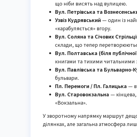
що ніби висять над вулицею.
Вул. Петрівська та Вознесенськ
Узвіз Кудрявський
— один із най
«карабуляється» вгору.
Вул. Соляна та Січових Стрільці
склади, що тепер перетворюютьс
Вул. Полтавська (біля публічної 
книгами та тихими читальними 
Вул. Павлівська та Бульварно-
бульвари.
Пл. Перемоги / Пл. Галицька
— в
Вул. Старовокзальна
— кінцева, 
«Вокзальна».
У зворотному напрямку маршрут дещо 
ділянках, але загальна атмосфера ли