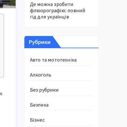
Де можна зробити
флюорографію: повний
гід для українців
Рубрики
Авто та мототехніка
Алкоголь
Без рубрики
ує
Безпека
Бізнес