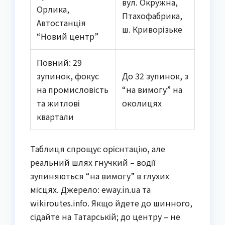
вул. Окружна,
Орлика,
Птахофабрика,
Автостанція
ш. Криворізьке
“Новий центр”
Повний: 29
зупинок, фокус
До 32 зупинок, з
на промисловість
“на вимогу” на
та житлові
околицях
квартали
Таблиця спрощує орієнтацію, але
реальний шлях гнучкий – водії
зупиняються “на вимогу” в глухих
місцях. Джерело: eway.in.ua та
wikiroutes.info. Якщо йдете до шинного,
сідайте на Татарській; до центру – не