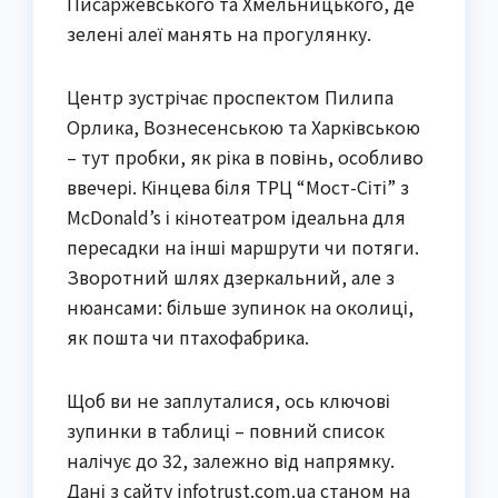
Писаржевського та Хмельницького, де
зелені алеї манять на прогулянку.
Центр зустрічає проспектом Пилипа
Орлика, Вознесенською та Харківською
– тут пробки, як ріка в повінь, особливо
ввечері. Кінцева біля ТРЦ “Мост-Сіті” з
McDonald’s і кінотеатром ідеальна для
пересадки на інші маршрути чи потяги.
Зворотний шлях дзеркальний, але з
нюансами: більше зупинок на околиці,
як пошта чи птахофабрика.
Щоб ви не заплуталися, ось ключові
зупинки в таблиці – повний список
налічує до 32, залежно від напрямку.
Дані з сайту infotrust.com.ua станом на