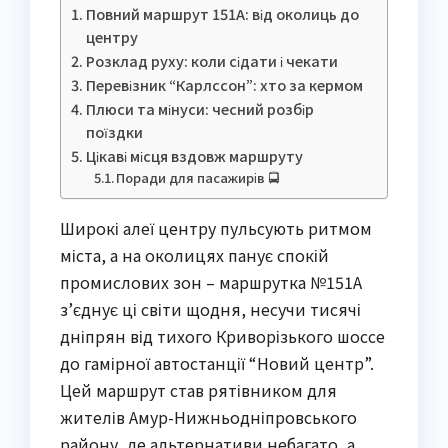
Повний маршрут 151А: від околиць до
центру
Розклад руху: коли сідати і чекати
Перевізник “Карлссон”: хто за кермом
Плюси та мінуси: чесний розбір
поїздки
Цікаві місця вздовж маршруту
Поради для пасажирів 🚍
Широкі алеї центру пульсують ритмом
міста, а на околицях панує спокій
промислових зон – маршрутка №151А
з’єднує ці світи щодня, несучи тисячі
дніпрян від тихого Криворізького шоссе
до гамірної автостанції “Новий центр”.
Цей маршрут став рятівником для
жителів Амур-Нижньодніпровського
району, де альтернативи небагато, а