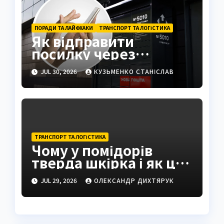
ПОРАДИ ТА ЛАЙФХАКИ
ТРАНСПОРТ ТА ЛОГІСТИКА
Як відправити
посилку через
поштомат: повна
JUL 30, 2026
КУЗЬМЕНКО СТАНІСЛАВ
інструкція 2026
ТРАНСПОРТ ТА ЛОГІСТИКА
Чому у помідорів
тверда шкірка і як це
виправити
JUL 29, 2026
ОЛЕКСАНДР ДИХТЯРУК