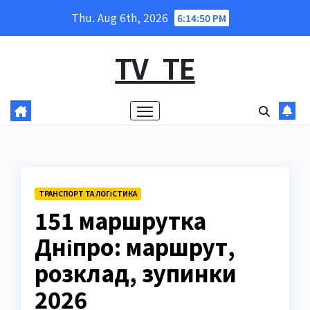
Skip
Thu. Aug 6th, 2026
6:14:51 PM
to
content
TV_TE
ТРАНСПОРТ ТА ЛОГІСТИКА
151 маршрутка
Дніпро: маршрут,
розклад, зупинки
2026