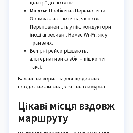
центр” до потягів.
Мінуси:
Пробки на Перемоги та
Орлика – час летить, як пісок.
Переповненість у пік, кондуктори
іноді агресивні. Немає Wi-Fi, як у
трамваях.
Вечірні рейси рідшають,
альтернативи слабкі – пішки чи
таксі.
Баланс на користь: для щоденних
поїздок незамінна, хоч і не гламурна.
Цікаві місця вздовж
маршруту
Не просто транспорт – екскурсія! Біля