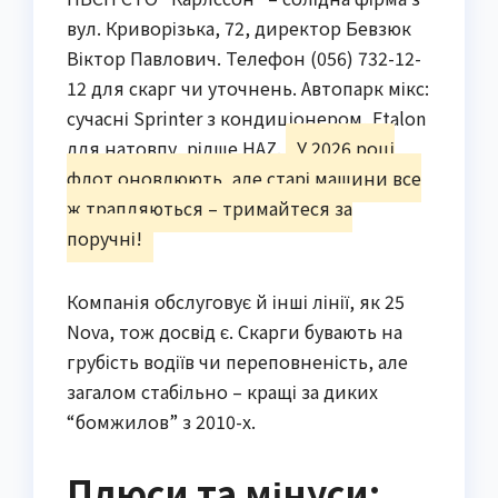
вул. Криворізька, 72, директор Бевзюк
Віктор Павлович. Телефон (056) 732-12-
12 для скарг чи уточнень. Автопарк мікс:
сучасні Sprinter з кондиціонером, Etalon
для натовпу, рідше HAZ.
У 2026 році
флот оновлюють, але старі машини все
ж трапляються – тримайтеся за
поручні!
Компанія обслуговує й інші лінії, як 25
Nova, тож досвід є. Скарги бувають на
грубість водіїв чи переповненість, але
загалом стабільно – кращі за диких
“бомжилов” з 2010-х.
Плюси та мінуси: