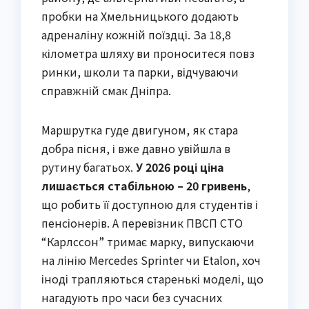
пробки на Хмельницького додають
адреналіну кожній поїздці. За 18,8
кілометра шляху ви проноситеся повз
ринки, школи та парки, відчуваючи
справжній смак Дніпра.
Маршрутка гуде двигуном, як стара
добра пісня, і вже давно увійшла в
рутину багатьох.
У 2026 році ціна
лишається стабільною – 20 гривень
,
що робить її доступною для студентів і
пенсіонерів. А перевізник ПВСП СТО
“Карлссон” тримає марку, випускаючи
на лінію Mercedes Sprinter чи Etalon, хоч
іноді трапляються старенькі моделі, що
нагадують про часи без сучасних