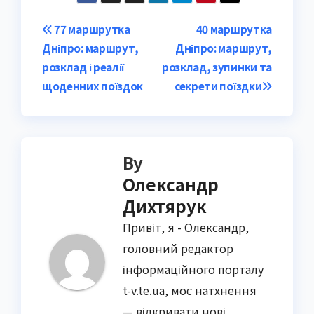
Post
77 маршрутка
40 маршрутка
Дніпро: маршрут,
Дніпро: маршрут,
navigation
розклад і реалії
розклад, зупинки та
щоденних поїздок
секрети поїздки
By
Олександр
Дихтярук
Привіт, я - Олександр,
головний редактор
інформаційного порталу
t-v.te.ua, моє натхнення
— відкривати нові