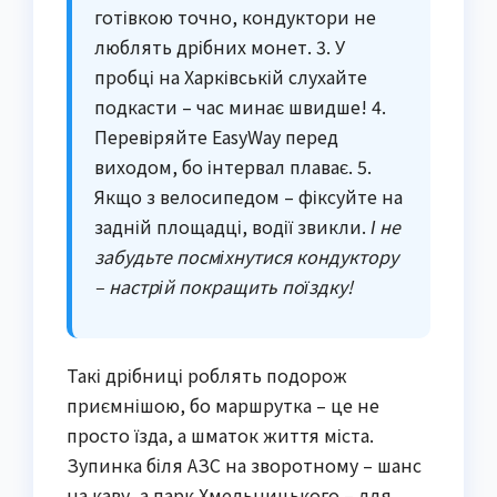
готівкою точно, кондуктори не
люблять дрібних монет. 3. У
пробці на Харківській слухайте
подкасти – час минає швидше! 4.
Перевіряйте EasyWay перед
виходом, бо інтервал плаває. 5.
Якщо з велосипедом – фіксуйте на
задній площадці, водії звикли.
І не
забудьте посміхнутися кондуктору
– настрій покращить поїздку!
Такі дрібниці роблять подорож
приємнішою, бо маршрутка – це не
просто їзда, а шматок життя міста.
Зупинка біля АЗС на зворотному – шанс
на каву, а парк Хмельницького – для