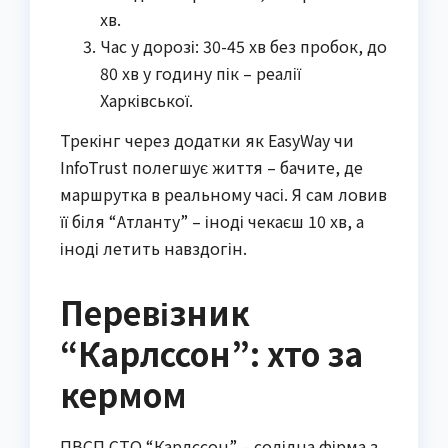
хв.
Час у дорозі: 30-45 хв без пробок, до
80 хв у годину пік – реалії
Харківської.
Трекінг через додатки як EasyWay чи
InfoTrust полегшує життя – бачите, де
маршрутка в реальному часі. Я сам ловив
її біля “Атланту” – іноді чекаєш 10 хв, а
іноді летить навздогін.
Перевізник
“Карлссон”: хто за
кермом
ПВСП СТО “Карлссон” – солідна фірма з