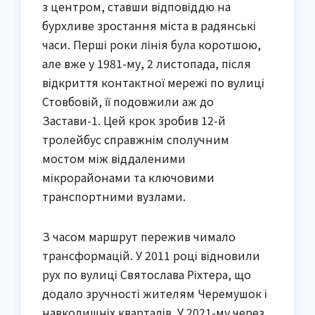
з центром, ставши відповіддю на
бурхливе зростання міста в радянські
часи. Перші роки лінія була коротшою,
але вже у 1981-му, 2 листопада, після
відкриття контактної мережі по вулиці
Стовбовій, її подовжили аж до
Застави-1. Цей крок зробив 12-й
тролейбус справжнім сполучним
мостом між віддаленими
мікрорайонами та ключовими
транспортними вузлами.
З часом маршрут пережив чимало
трансформацій. У 2011 році відновили
рух по вулиці Святослава Ріхтера, що
додало зручності жителям Черемушок і
навколишніх кварталів. У 2021-му через