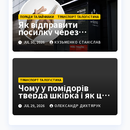
ПОРАДИ ТА ЛАЙФХАКИ
ТРАНСПОРТ ТА ЛОГІСТИКА
Як відправити
посилку через
поштомат: повна
JUL 30, 2026
КУЗЬМЕНКО СТАНІСЛАВ
інструкція 2026
ТРАНСПОРТ ТА ЛОГІСТИКА
Чому у помідорів
тверда шкірка і як це
виправити
JUL 29, 2026
ОЛЕКСАНДР ДИХТЯРУК