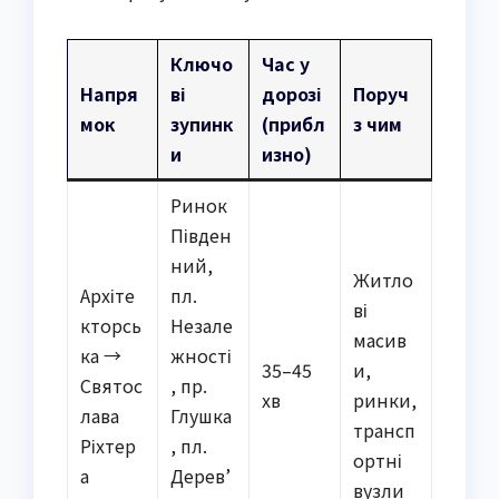
Ключо
Час у
Напря
ві
дорозі
Поруч
мок
зупинк
(прибл
з чим
и
изно)
Ринок
Півден
ний,
Житло
Архіте
пл.
ві
кторсь
Незале
масив
ка →
жності
35–45
и,
Святос
, пр.
хв
ринки,
лава
Глушка
трансп
Ріхтер
, пл.
ортні
а
Дерев’
вузли