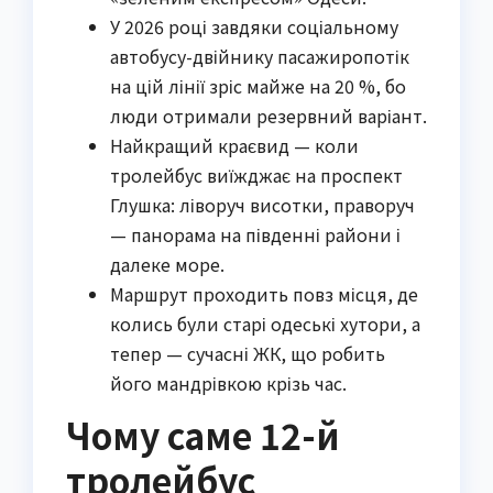
У 2026 році завдяки соціальному
автобусу-двійнику пасажиропотік
на цій лінії зріс майже на 20 %, бо
люди отримали резервний варіант.
Найкращий краєвид — коли
тролейбус виїжджає на проспект
Глушка: ліворуч висотки, праворуч
— панорама на південні райони і
далеке море.
Маршрут проходить повз місця, де
колись були старі одеські хутори, а
тепер — сучасні ЖК, що робить
його мандрівкою крізь час.
Чому саме 12-й
тролейбус