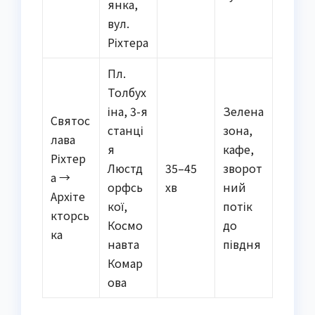
янка,
вул.
Ріхтера
Пл.
Толбух
іна, 3-я
Зелена
Святос
станці
зона,
лава
я
кафе,
Ріхтер
Люстд
35–45
зворот
а →
орфсь
хв
ний
Архіте
кої,
потік
кторсь
Космо
до
ка
навта
півдня
Комар
ова