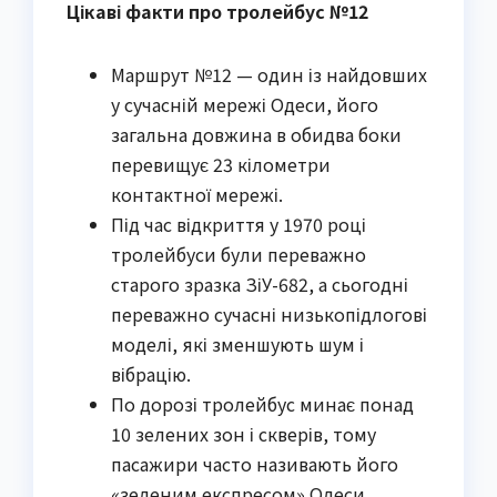
Цікаві факти про тролейбус №12
Маршрут №12 — один із найдовших
у сучасній мережі Одеси, його
загальна довжина в обидва боки
перевищує 23 кілометри
контактної мережі.
Під час відкриття у 1970 році
тролейбуси були переважно
старого зразка ЗіУ-682, а сьогодні
переважно сучасні низькопідлогові
моделі, які зменшують шум і
вібрацію.
По дорозі тролейбус минає понад
10 зелених зон і скверів, тому
пасажири часто називають його
«зеленим експресом» Одеси.