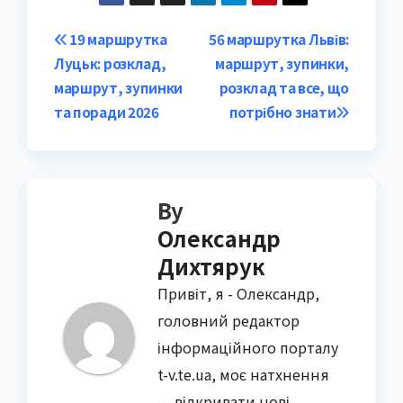
Post
19 маршрутка
56 маршрутка Львів:
Луцьк: розклад,
маршрут, зупинки,
navigation
маршрут, зупинки
розклад та все, що
та поради 2026
потрібно знати
By
Олександр
Дихтярук
Привіт, я - Олександр,
головний редактор
інформаційного порталу
t-v.te.ua, моє натхнення
— відкривати нові