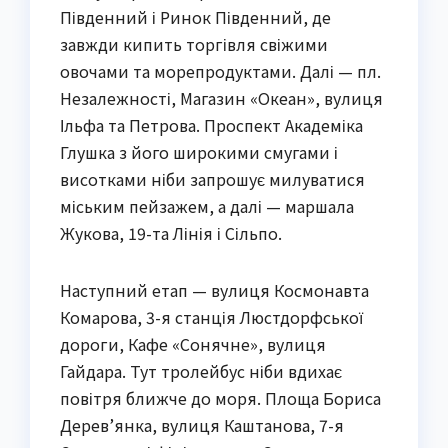
Південний і Ринок Південний, де
завжди кипить торгівля свіжими
овочами та морепродуктами. Далі — пл.
Незалежності, Магазин «Океан», вулиця
Ільфа та Петрова. Проспект Академіка
Глушка з його широкими смугами і
висотками ніби запрошує милуватися
міським пейзажем, а далі — маршала
Жукова, 19-та Лінія і Сільпо.
Наступний етап — вулиця Космонавта
Комарова, 3-я станція Люстдорфської
дороги, Кафе «Сонячне», вулиця
Гайдара. Тут тролейбус ніби вдихає
повітря ближче до моря. Площа Бориса
Дерев’янка, вулиця Каштанова, 7-я