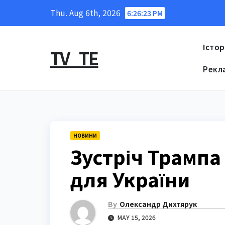
Skip
Thu. Aug 6th, 2026
6:26:24 PM
to
content
Істор
TV_TE
Рекл
НОВИНИ
Зустріч Трампа 
для України
By
Олександр Дихтярук
MAY 15, 2026