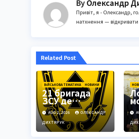
By
Олександр Д
Привіт, я - Олександр, г
натхнення — відкривати 
Related Post
ВІЙСЬКОВА ТЕМАТИКА
НОВИНИ
НО
21 бригада
Л
ЗСУ де
м
знаходиться:
п
AUG 2, 2026
ОЛЕКСАНДР
A
Подільськ як
м
стратегічний
Т
ДИХТЯРУК
ДИХ
центр