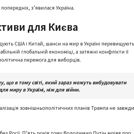
 попередніх, з’явилася Україна.
ктиви для Києва
удують США і Китай, шанси на мир в Україні перевищуют
абільній глобальній економіці, а затяжні конфлікти її
політична перемога для виборців.
у, що в тому світі, який зараз можуть вибудовувати
для миру в Україні, ніж для війни.
Реалізація зовнішньополітичних планів Трампа не завжд
без Росії. П’ять років тому Володимир Путін мріяв про