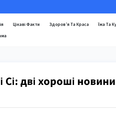
ія
Цікаві Факти
Здоров’я Та Краса
Їжа Та К
ама
і Сі: дві хороші новини