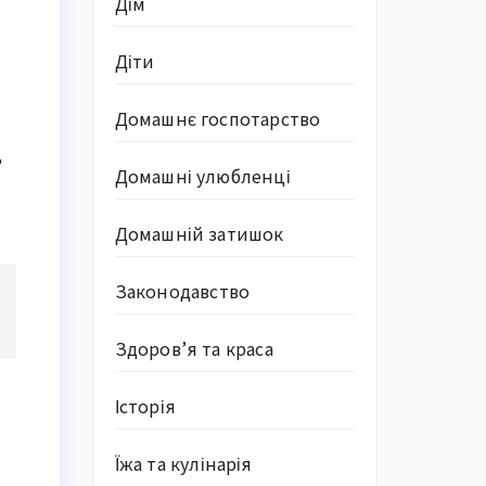
Дім
Діти
Домашнє госпотарство
ь
Домашні улюбленці
Домашній затишок
Законодавство
Здоров’я та краса
и
Історія
Їжа та кулінарія