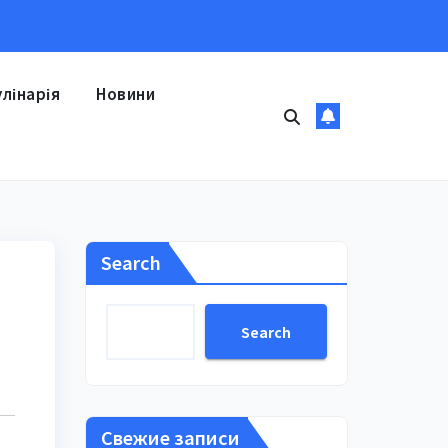
улінарія
Новини
Search
Search
Свежие записи