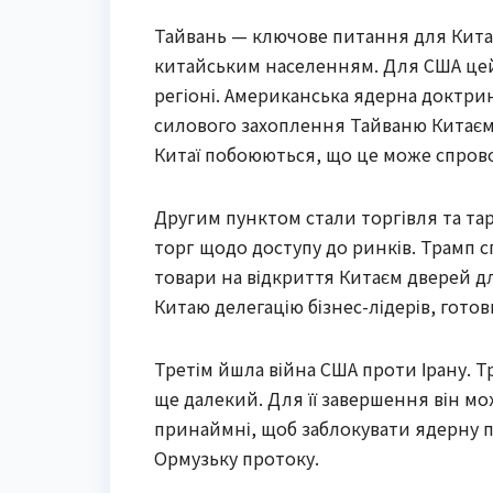
Тайвань — ключове питання для Китаю
китайським населенням. Для США цей
регіоні. Американська ядерна доктрин
силового захоплення Тайваню Китаєм 
Китаї побоюються, що це може спров
Другим пунктом стали торгівля та т
торг щодо доступу до ринків. Трамп с
товари на відкриття Китаєм дверей дл
Китаю делегацію бізнес-лідерів, гот
Третім йшла війна США проти Ірану. Т
ще далекий. Для її завершення він мо
принаймні, щоб заблокувати ядерну п
Ормузьку протоку.