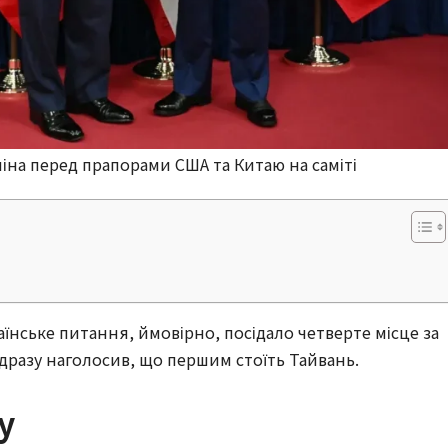
ьпіна перед прапорами США та Китаю на саміті
їнське питання, ймовірно, посідало четверте місце за
одразу наголосив, що першим стоїть Тайвань.
у