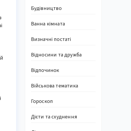
Будівництво
в
Ванна кімната
і
Визначні постаті
Відносини та дружба
ий
Відпочинок
Військова тематика
й
Гороскоп
Дієти та схуднення