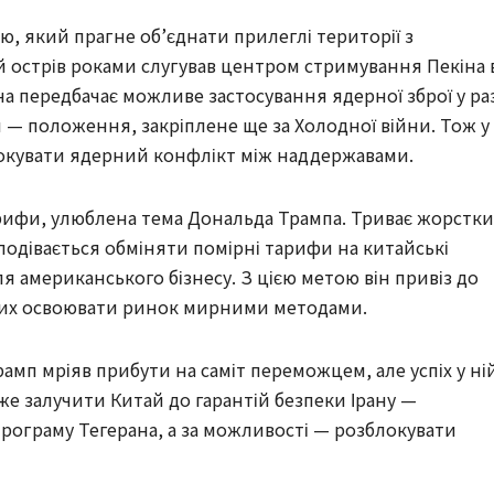
, який прагне об’єднати прилеглі території з
 острів роками слугував центром стримування Пекіна 
а передбачає можливе застосування ядерної зброї у раз
— положення, закріплене ще за Холодної війни. Тож у
окувати ядерний конфлікт між наддержавами.
арифи, улюблена тема Дональда Трампа. Триває жорстк
подівається обміняти помірні тарифи на китайські
я американського бізнесу. З цією метою він привіз до
ових освоювати ринок мирними методами.
рамп мріяв прибути на саміт переможцем, але успіх у ні
же залучити Китай до гарантій безпеки Ірану —
рограму Тегерана, а за можливості — розблокувати