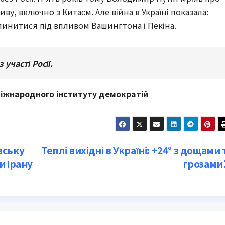
у, включно з Китаєм. Але війна в Україні показала:
пинитися під впливом Вашингтона і Пекіна.
 участі Росії.
Міжнародного інституту демократій
вську
Теплі вихідні в Україні: +24° з дощами 
и Ірану
грозами