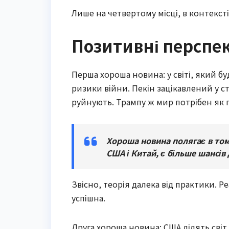
Лише на четвертому місці, в контексті
Позитивні перспе
Перша хороша новина: у світі, який б
ризики війни. Пекін зацікавлений у ст
руйнують. Трампу ж мир потрібен як 
Хороша новина полягає в том
США і Китай, є більше шансів 
Звісно, теорія далека від практики. 
успішна.
Друга хороша новина: США ділять світ 