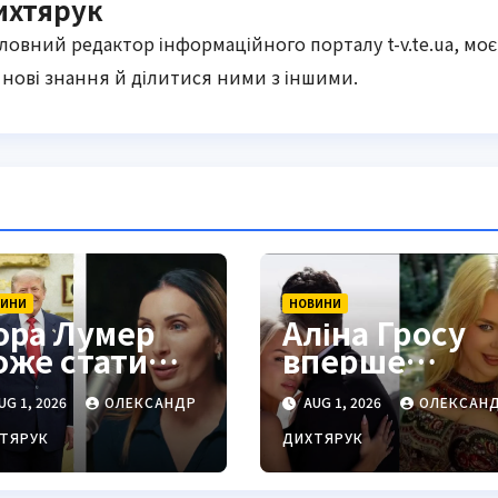
ихтярук
оловний редактор інформаційного порталу t-v.te.ua, моє
нові знання й ділитися ними з іншими.
ВИНИ
НОВИНИ
ора Лумер
Аліна Гросу
оже стати
вперше
роукраїнськи
пояснила,
UG 1, 2026
ОЛЕКСАНДР
AUG 1, 2026
ОЛЕКСАН
 голосом для
чому не
рампа
показує
ТЯРУК
ДИХТЯРУК
чоловіка