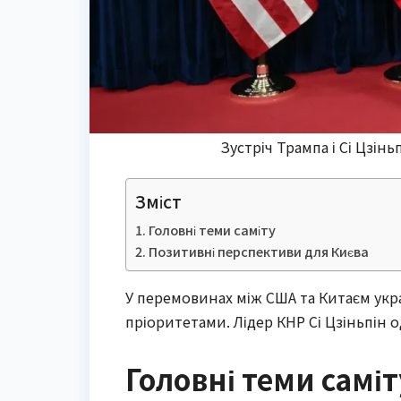
Зустріч Трампа і Сі Цзін
Зміст
Головні теми саміту
Позитивні перспективи для Києва
У перемовинах між США та Китаєм укра
пріоритетами. Лідер КНР Сі Цзіньпін 
Головні теми саміт