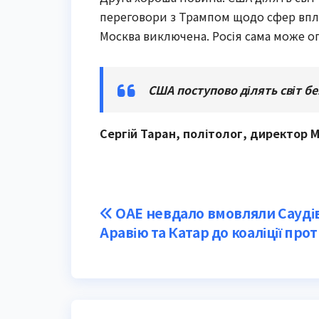
переговори з Трампом щодо сфер вплив
Москва виключена. Росія сама може о
США поступово ділять світ без
Сергій Таран, політолог, директор 
Post
ОАЕ невдало вмовляли Сауді
Аравію та Катар до коаліції прот
navigation