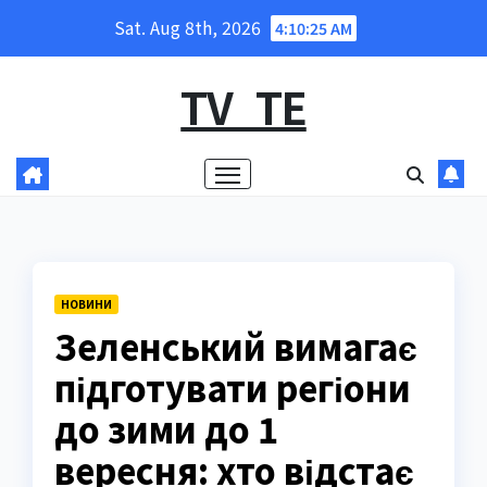
Skip
Sat. Aug 8th, 2026
4:10:26 AM
to
content
TV_TE
НОВИНИ
Зеленський вимагає
підготувати регіони
до зими до 1
вересня: хто відстає