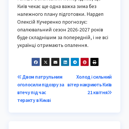
Київ чекає ще одна важка зима без
належного плану підготовки. Нардеп
Олексій Кучеренко прогнозує:
опалювальний сезон 2026-2027 років
буде складнішим за попередній, і не всі
українці отримають опалення.
Post
Двом патрульним
Холод і сильний
оголосили підозру за
вітер накриють Київ
navigation
втечу під час
21 квітня
теракту в Києві