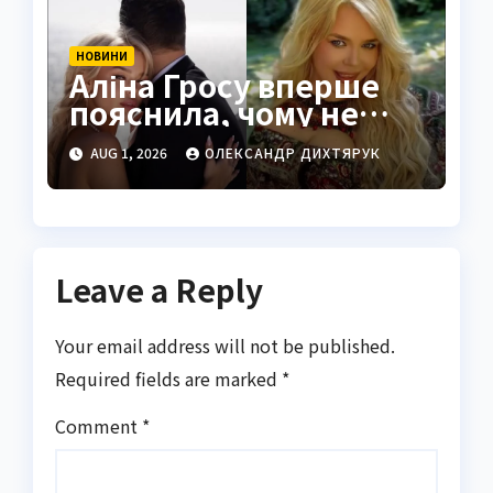
НОВИНИ
Аліна Гросу вперше
пояснила, чому не
показує чоловіка
AUG 1, 2026
ОЛЕКСАНДР ДИХТЯРУК
Leave a Reply
Your email address will not be published.
Required fields are marked
*
Comment
*