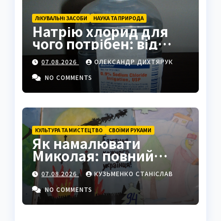
ЛІКУВАЛЬНІ ЗАСОБИ
НАУКА ТА ПРИРОДА
Натрію хлорид для
чого потрібен: від
фізрозчину до
07.08.2026
ОЛЕКСАНДР ДИХТЯРУК
промисловості
NO COMMENTS
КУЛЬТУРА ТА МИСТЕЦТВО
СВОЇМИ РУКАМИ
Як намалювати
Миколая: повний
покроковий гайд з
07.08.2026
КУЗЬМЕНКО СТАНІСЛАВ
секретами майстрів
NO COMMENTS