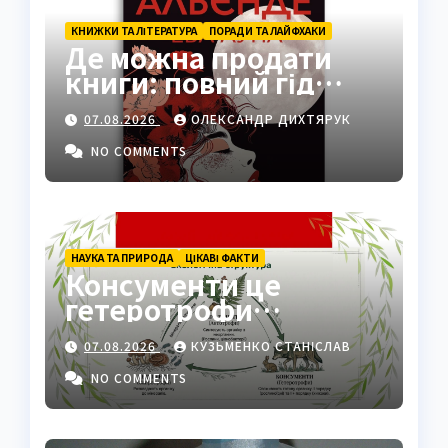
КНИЖКИ ТА ЛІТЕРАТУРА
ПОРАДИ ТА ЛАЙФХАКИ
Де можна продати
книги: повний гід
платформами 2026
07.08.2026
ОЛЕКСАНДР ДИХТЯРУК
NO COMMENTS
НАУКА ТА ПРИРОДА
ЦІКАВІ ФАКТИ
Консументи це
гетеротрофи
екосистеми
07.08.2026
КУЗЬМЕНКО СТАНІСЛАВ
NO COMMENTS