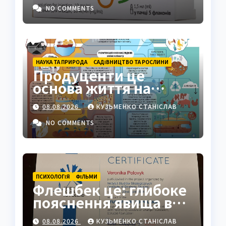
NO COMMENTS
НАУКА ТА ПРИРОДА
САДІВНИЦТВО ТА РОСЛИНИ
Продуценти це
основа життя на
Землі: повний гід
08.08.2026
КУЗЬМЕНКО СТАНІСЛАВ
NO COMMENTS
ПСИХОЛОГІЯ
ФІЛЬМИ
Флешбек це: глибоке
пояснення явища в
психології, кіно та
08.08.2026
КУЗЬМЕНКО СТАНІСЛАВ