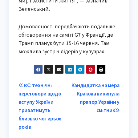
мир і захистити життя”, — зазначив
Зеленський.
Домовленості передбачають подальше
обговорення на саміті G7 у Франції, де
Трамп планує бути 15-16 червня. Там
можлива зустріч лідерів у кулуарах.
Post
ЄС: технічні
Кандидатка на мера
переговори щодо
Кракова викинула
navigation
вступу України
прапор України у
триватимуть
смітник
близько чотирьох
років