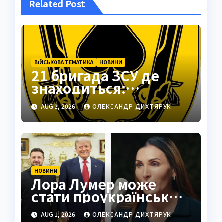
Related Post
ВІЙСЬКОВА ТЕМАТИКА
НОВИНИ
21 бригада ЗСУ де
знаходиться:
Подільськ як
AUG 2, 2026
ОЛЕКСАНДР ДИХТЯРУК
стратегічний центр
НОВИНИ
Лора Лумер може
стати проукраїнським
голосом для Трампа
AUG 1, 2026
ОЛЕКСАНДР ДИХТЯРУК