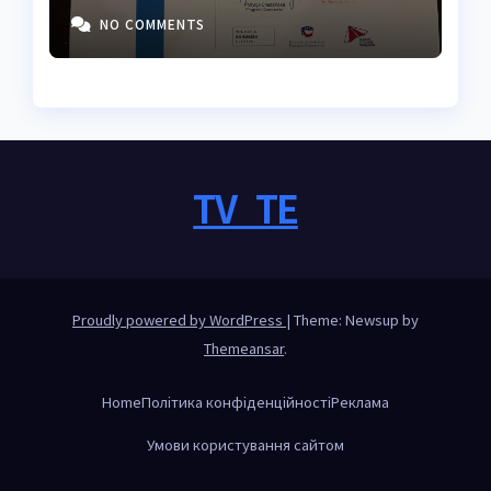
житті
NO COMMENTS
TV_TE
Proudly powered by WordPress
|
Theme: Newsup by
Themeansar
.
Home
Політика конфіденційності
Реклама
Умови користування сайтом