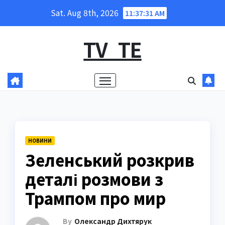
Skip
Sat. Aug 8th, 2026
11:37:32 AM
to
content
TV_TE
НОВИНИ
Зеленський розкрив
деталі розмови з
Трампом про мир
By
Олександр Дихтярук