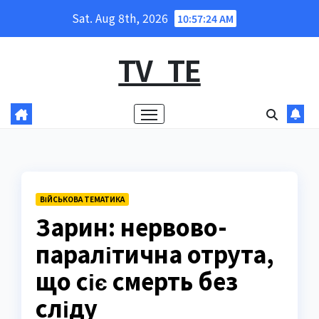
Skip
Sat. Aug 8th, 2026
10:57:26 AM
to
content
TV_TE
ВІЙСЬКОВА ТЕМАТИКА
Зарин: нервово-
паралітична отрута,
що сіє смерть без
сліду