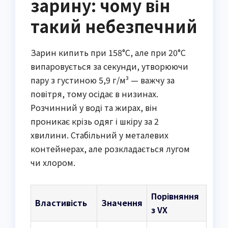
зарину: чому він
такий небезпечний
Зарин кипить при 158°C, але при 20°C
випаровується за секунди, утворюючи
пару з густиною 5,9 г/м³ — важчу за
повітря, тому осідає в низинах.
Розчинний у воді та жирах, він
проникає крізь одяг і шкіру за 2
хвилини. Стабільний у металевих
контейнерах, але розкладається лугом
чи хлором.
Порівняння
Властивість
Значення
з VX