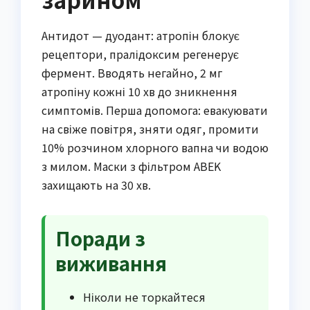
Антидот — дуодант: атропін блокує
рецептори, пралідоксим регенерує
фермент. Вводять негайно, 2 мг
атропіну кожні 10 хв до зникнення
симптомів. Перша допомога: евакуювати
на свіже повітря, зняти одяг, промити
10% розчином хлорного вапна чи водою
з милом. Маски з фільтром ABEK
захищають на 30 хв.
Поради з
виживання
Ніколи не торкайтеся