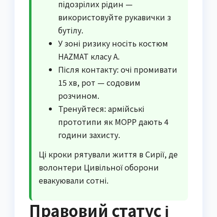
підозрілих рідин —
використовуйте рукавички з
бутілу.
У зоні ризику носіть костюм
HAZMAT класу A.
Після контакту: очі промивати
15 хв, рот — содовим
розчином.
Тренуйтеся: армійські
прототипи як MOPP дають 4
години захисту.
Ці кроки рятували життя в Сирії, де
волонтери Цивільної оборони
евакуювали сотні.
Правовий статус і