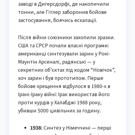
заводі в Дигерсдорфі, де накопичили
тонни, але Гітлер заборонив бойове
застосування, боячись ескалації.
Після війни союзники захопили зразки.
США та СРСР почали власні програми:
американці синтезували зарин у Рокі-
Маунтін Арсеналі, радянські — у
секретних об’єктах під кодом “Новічок”,
хоч зарин і був прототипом. Перше
бойове хрещення відбулося в 1980-х в
Ірані-Іраку війні: Ірак використав його
проти курдів у Халабджі 1988 року,
убивши 5000 цивільних за годину.
1938:
Синтез у Німеччині — перші