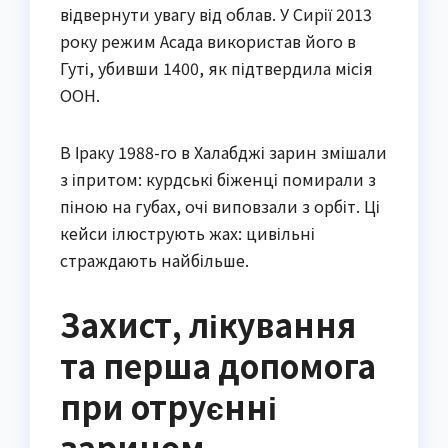
відвернути увагу від облав. У Сирії 2013
року режим Асада використав його в
Гуті, убивши 1400, як підтвердила місія
ООН.
В Іраку 1988-го в Халабджі зарин змішали
з іпритом: курдські біженці помирали з
піною на губах, очі виповзали з орбіт. Ці
кейси ілюструють жах: цивільні
страждають найбільше.
Захист, лікування
та перша допомога
при отруєнні
зарином