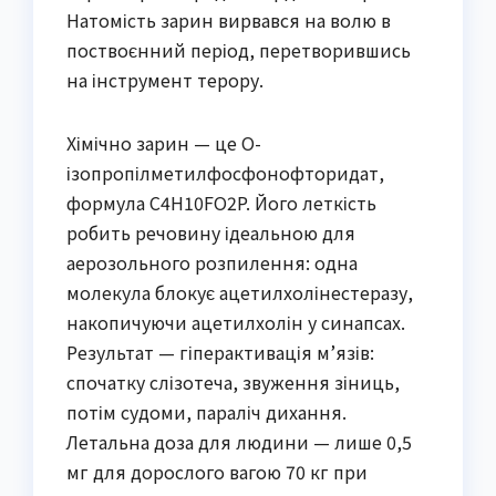
Натомість зарин вирвався на волю в
поствоєнний період, перетворившись
на інструмент терору.
Хімічно зарин — це O-
ізопропілметилфосфонофторидат,
формула C4H10FO2P. Його леткість
робить речовину ідеальною для
аерозольного розпилення: одна
молекула блокує ацетилхолінестеразу,
накопичуючи ацетилхолін у синапсах.
Результат — гіперактивація м’язів:
спочатку слізотеча, звуження зіниць,
потім судоми, параліч дихання.
Летальна доза для людини — лише 0,5
мг для дорослого вагою 70 кг при