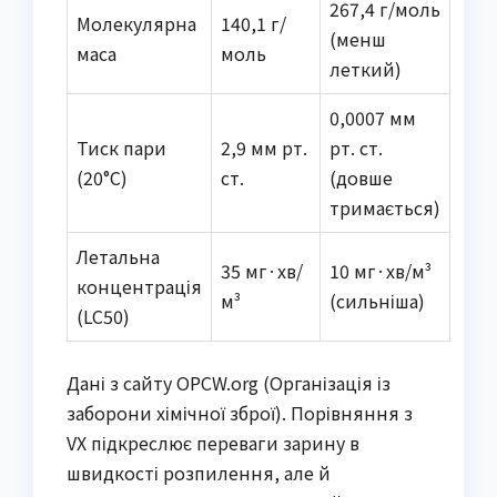
267,4 г/моль
Молекулярна
140,1 г/
(менш
маса
моль
леткий)
0,0007 мм
Тиск пари
2,9 мм рт.
рт. ст.
(20°C)
ст.
(довше
тримається)
Летальна
35 мг·хв/
10 мг·хв/м³
концентрація
м³
(сильніша)
(LC50)
Дані з сайту OPCW.org (Організація із
заборони хімічної зброї). Порівняння з
VX підкреслює переваги зарину в
швидкості розпилення, але й