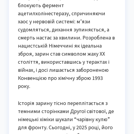
блокують фермент
ацетилхолінестеразу, спричиняючи
хаос у нервовій системі: м’язи
судомляться, дихання зупиняється, а
смерть настає за хвилини. Розроблена в
нацистській Німеччині як ідеальна
зброя, зарин став символом жаху XX
століття, використавшись у терактах і
війнах, і досі лишається забороненою
Конвенцією про хімічну зброю 1993
року.
Історія зарину тісно переплітається з
темними сторінками Другої світової, де
німецькі хіміки шукали “чарівну кулю”
для фронту. Сьогодні, у 2025 році, його