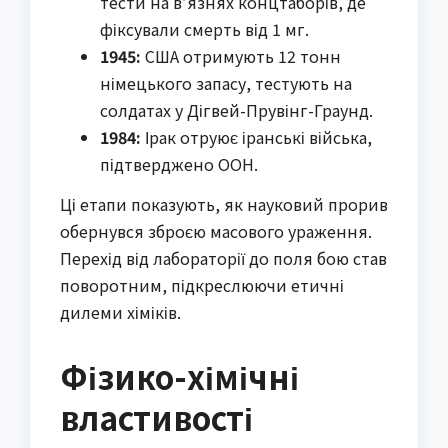
тести на в’язнях концтаборів, де
фіксували смерть від 1 мг.
1945:
США отримують 12 тонн
німецького запасу, тестують на
солдатах у Дігвей-Прувінг-Граунд.
1984:
Ірак отруює іранські війська,
підтверджено ООН.
Ці етапи показують, як науковий прорив
обернувся зброєю масового ураження.
Перехід від лабораторії до поля бою став
поворотним, підкреслюючи етичні
дилеми хіміків.
Фізико-хімічні
властивості