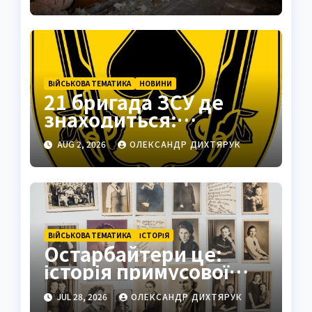
про катастрофу
ВІЙСЬКОВА ТЕМАТИКА
НОВИНИ
21 бригада ЗСУ де
знаходиться:
Подільськ як
AUG 2, 2026
ОЛЕКСАНДР ДИХТЯРУК
стратегічний центр
ВІЙСЬКОВА ТЕМАТИКА
ІСТОРІЯ
Остарбайтери це:
історія примусової
праці українців
JUL 28, 2026
ОЛЕКСАНДР ДИХТЯРУК