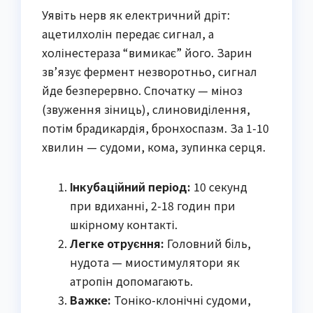
Уявіть нерв як електричний дріт:
ацетилхолін передає сигнал, а
холінестераза “вимикає” його. Зарин
зв’язує фермент незворотньо, сигнал
йде безперервно. Спочатку — міноз
(звуження зіниць), слиновиділення,
потім брадикардія, бронхоспазм. За 1-10
хвилин — судоми, кома, зупинка серця.
Інкубаційний період:
10 секунд
при вдиханні, 2-18 годин при
шкірному контакті.
Легке отруєння:
Головний біль,
нудота — миостимулятори як
атропін допомагають.
Важке:
Тоніко-клонічні судоми,