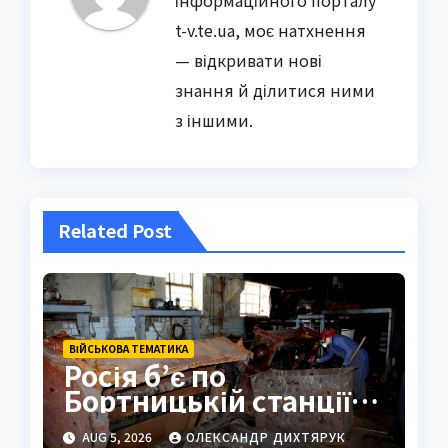
інформаційного порталу
t-v.te.ua, моє натхнення
— відкривати нові
знання й ділитися ними
з іншими.
Related Post
ВІЙСЬКОВА ТЕМАТИКА
Росія б’є по
Бортницькій станції:
експерт попередив
AUG 5, 2026
ОЛЕКСАНДР ДИХТЯРУК