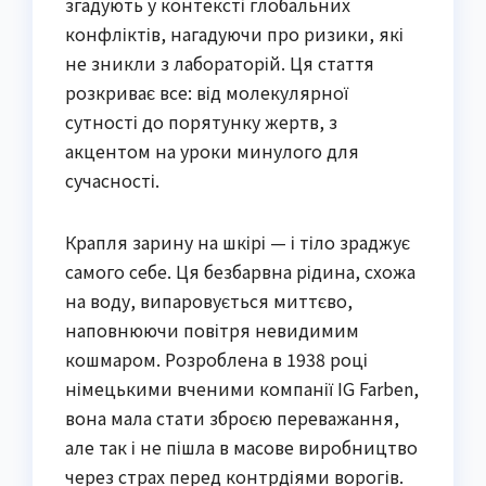
згадують у контексті глобальних
конфліктів, нагадуючи про ризики, які
не зникли з лабораторій. Ця стаття
розкриває все: від молекулярної
сутності до порятунку жертв, з
акцентом на уроки минулого для
сучасності.
Крапля зарину на шкірі — і тіло зраджує
самого себе. Ця безбарвна рідина, схожа
на воду, випаровується миттєво,
наповнюючи повітря невидимим
кошмаром. Розроблена в 1938 році
німецькими вченими компанії IG Farben,
вона мала стати зброєю переважання,
але так і не пішла в масове виробництво
через страх перед контрдіями ворогів.