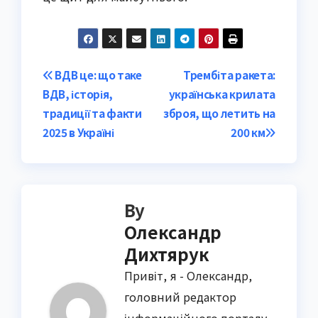
Post
ВДВ це: що таке
Трембіта ракета:
ВДВ, історія,
українська крилата
navigation
традиції та факти
зброя, що летить на
2025 в Україні
200 км
By
Олександр
Дихтярук
Привіт, я - Олександр,
головний редактор