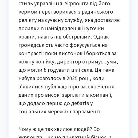
стиль управління. Укрпошта під його
кермом перетворилася з радянського
релікту на сучасну службу, яка доставляє
посилки в найвіддаленіші куточки
країни, навіть під обстрілами. Однак
громадськість часто фокусується на
контрасті: поки листоноші борються за
кожну копійку, директор отримує суми,
що могли б годувати цілі села. Ця тема
набула розголосу в 2025 році, коли
з’явилися публікації про засекречення
даних про високі зарплати в компанії,
що додало перцю до дебатів у
соціальних мережах і парламенті.
Чому ж це так хвилює людей? Бо
Укрпошта – це не приватний бізнес, а