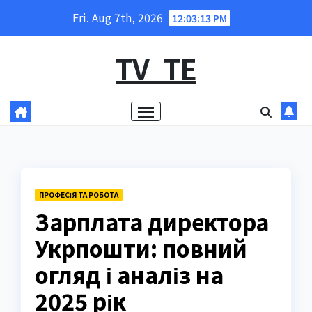
Skip
Fri. Aug 7th, 2026
12:03:14 PM
to
content
TV_TE
ПРОФЕСІЯ ТА РОБОТА
Зарплата директора
Укрпошти: повний
огляд і аналіз на
2025 рік