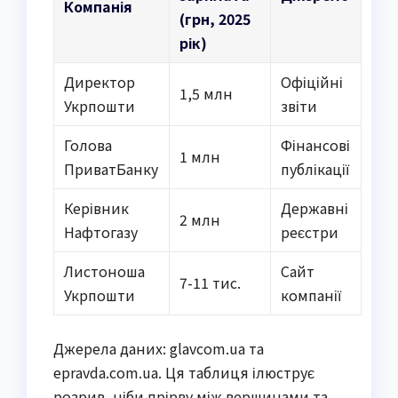
Компанія
(грн, 2025
рік)
Директор
Офіційні
1,5 млн
Укрпошти
звіти
Голова
Фінансові
1 млн
ПриватБанку
публікації
Керівник
Державні
2 млн
Нафтогазу
реєстри
Листоноша
Сайт
7-11 тис.
Укрпошти
компанії
Джерела даних: glavcom.ua та
epravda.com.ua. Ця таблиця ілюструє
розрив, ніби прірву між вершинами та