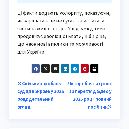
Ці факти додають колориту, показуючи,
як зарплата – це не суха статистика, а
частина живої історії. У підсумку, тема
продовжує еволюціонувати, ніби ріка,
що несе нові виклики та можливості
для України.
Post
Скільки заробляє
Як заробляти гроші
суддя в Україні у 2025
за перегляд відео у
navigation
році: детальний
2025 році: повний
огляд
посібник