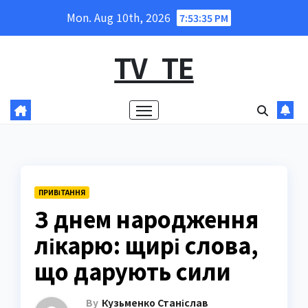
Skip
Mon. Aug 10th, 2026
7:53:37 PM
to
content
TV_TE
ПРИВІТАННЯ
З днем народження
лікарю: щирі слова,
що дарують сили
By
Кузьменко Станіслав