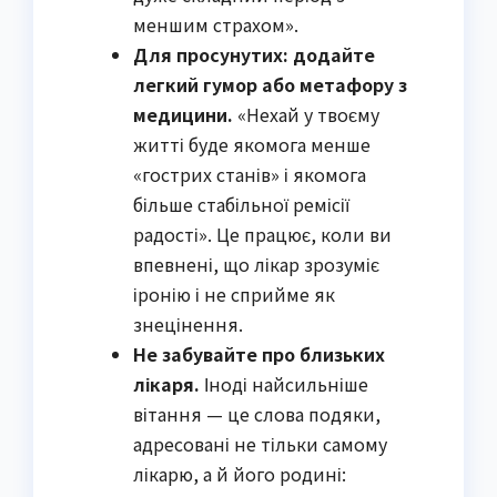
меншим страхом».
Для просунутих: додайте
легкий гумор або метафору з
медицини.
«Нехай у твоєму
житті буде якомога менше
«гострих станів» і якомога
більше стабільної ремісії
радості». Це працює, коли ви
впевнені, що лікар зрозуміє
іронію і не сприйме як
знецінення.
Не забувайте про близьких
лікаря.
Іноді найсильніше
вітання — це слова подяки,
адресовані не тільки самому
лікарю, а й його родині: