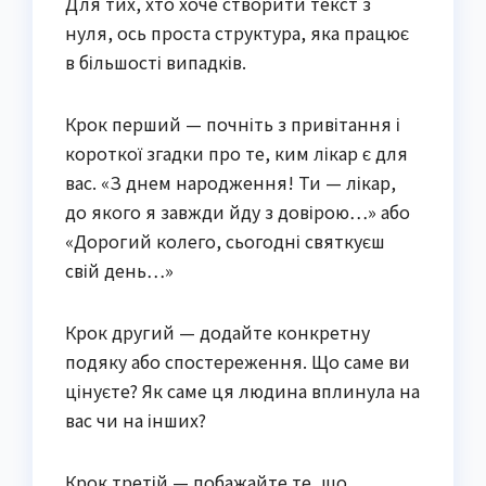
Для тих, хто хоче створити текст з
нуля, ось проста структура, яка працює
в більшості випадків.
Крок перший — почніть з привітання і
короткої згадки про те, ким лікар є для
вас. «З днем народження! Ти — лікар,
до якого я завжди йду з довірою…» або
«Дорогий колего, сьогодні святкуєш
свій день…»
Крок другий — додайте конкретну
подяку або спостереження. Що саме ви
цінуєте? Як саме ця людина вплинула на
вас чи на інших?
Крок третій — побажайте те, що