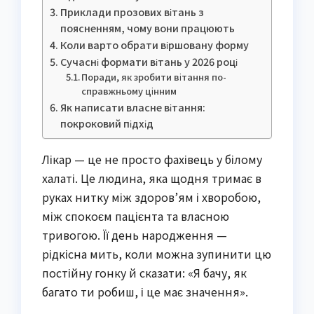
Приклади прозових вітань з
поясненням, чому вони працюють
Коли варто обрати віршовану форму
Сучасні формати вітань у 2026 році
Поради, як зробити вітання по-
справжньому цінним
Як написати власне вітання:
покроковий підхід
Лікар — це не просто фахівець у білому
халаті. Це людина, яка щодня тримає в
руках нитку між здоров’ям і хворобою,
між спокоєм пацієнта та власною
тривогою. Її день народження —
рідкісна мить, коли можна зупинити цю
постійну гонку й сказати: «Я бачу, як
багато ти робиш, і це має значення».