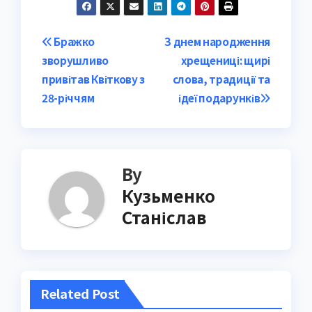
Post
Бражко
З днем народження
зворушливо
хрещениці: щирі
navigation
привітав Квіткову з
слова, традиції та
28-річчям
ідеї подарунків
By
Кузьменко
Станіслав
Related Post