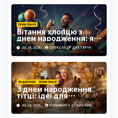
ПРИВІТАННЯ
Вітання хлопцю з
днем народження: як
знайти слова, що
JUL 29, 2026
ОЛЕКСАНДР ДИХТЯРУК
залишаться в серці
ПОДАРУНКИ
ПРИВІТАННЯ
З днем народження
тітці: ідеї для
привітань та
JUL 29, 2026
КУЗЬМЕНКО СТАНІСЛАВ
подарунків