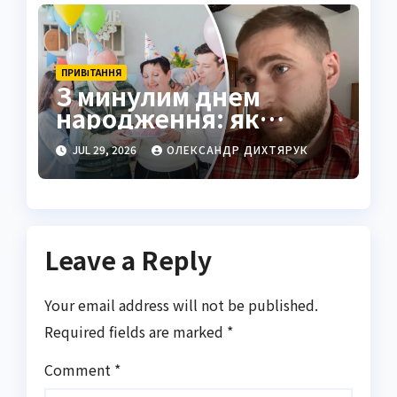
ПРИВІТАННЯ
З минулим днем
народження: як
привітати щиро і
JUL 29, 2026
ОЛЕКСАНДР ДИХТЯРУК
правильно
Leave a Reply
Your email address will not be published.
Required fields are marked
*
Comment
*