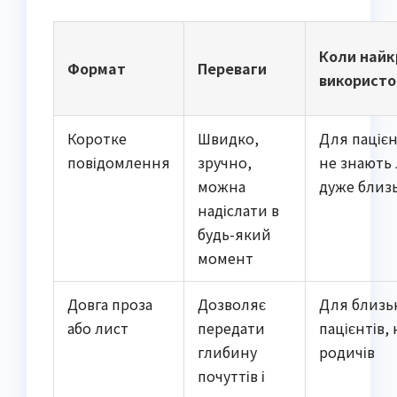
Коли най
Формат
Переваги
використо
Коротке
Швидко,
Для пацієнт
повідомлення
зручно,
не знають 
можна
дуже близ
надіслати в
будь-який
момент
Довга проза
Дозволяє
Для близь
або лист
передати
пацієнтів, 
глибину
родичів
почуттів і