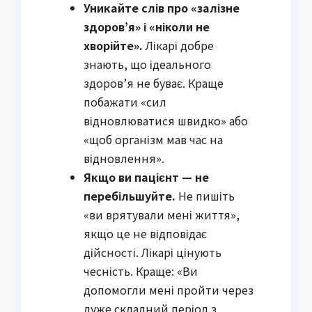
Уникайте слів про «залізне
здоров’я» і «ніколи не
хворійте».
Лікарі добре
знають, що ідеального
здоров’я не буває. Краще
побажати «сил
відновлюватися швидко» або
«щоб організм мав час на
відновлення».
Якщо ви пацієнт — не
перебільшуйте.
Не пишіть
«ви врятували мені життя»,
якщо це не відповідає
дійсності. Лікарі цінують
чесність. Краще: «Ви
допомогли мені пройти через
дуже складний період з