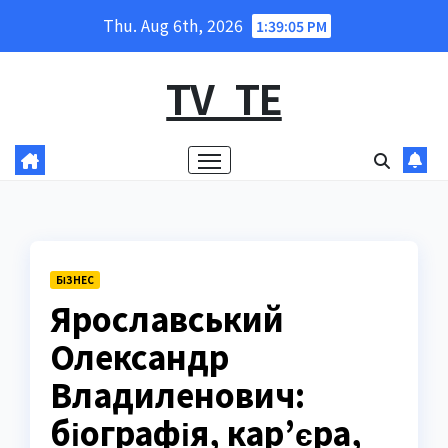
Skip
Thu. Aug 6th, 2026
1:39:06 PM
to
content
TV_TE
БІЗНЕС
Ярославський
Олександр
Владиленович:
біографія, кар’єра,