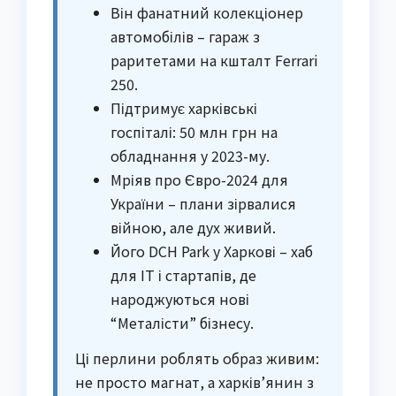
Він фанатний колекціонер
автомобілів – гараж з
раритетами на кшталт Ferrari
250.
Підтримує харківські
госпіталі: 50 млн грн на
обладнання у 2023-му.
Мріяв про Євро-2024 для
України – плани зірвалися
війною, але дух живий.
Його DCH Park у Харкові – хаб
для IT і стартапів, де
народжуються нові
“Металісти” бізнесу.
Ці перлини роблять образ живим:
не просто магнат, а харків’янин з