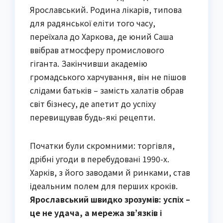
Ярославський. Родина лікарів, типова
для радянської еліти того часу,
переїхала до Харкова, де юний Саша
ввібрав атмосферу промислового
гіганта. Закінчивши академію
громадського харчування, він не пішов
слідами батьків – замість халатів обрав
світ бізнесу, де апетит до успіху
перевищував будь-які рецепти.
Початки були скромними: торгівля,
дрібні угоди в перебудовані 1990-х.
Харків, з його заводами й ринками, став
ідеальним полем для перших кроків.
Ярославський швидко зрозумів: успіх –
це не удача, а мережа зв’язків і