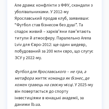
Але драма: конфлікти з ФФУ, скандали з
уболівальниками. У 2012-му
Ярославський продав клуб, заявивши:
“Футбол став бізнесом без душі”. Та
спадок живий – харків’яни пам’ятають
титули й атмосферу. Паралельно Arena
Lviv для Євро-2012: ще один шедевр,
побудований за 200 млн євро, що слугує
ЗСУ у 2022-му.
Футбол для Ярославського – не гра, а
метафора життя: команда як бізнес, де
кожен гравець на своєму місці.
У 2025-му
він повертається до спорту
інвестиціями в юнацькі академії, за
даними lb.ua.