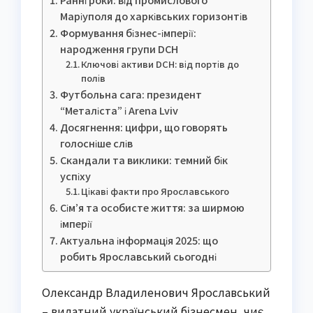
Маріуполя до харківських горизонтів
Формування бізнес-імперії:
народження групи DCH
Ключові активи DCH: від портів до
полів
Футбольна сага: президент
“Металіста” і Arena Lviv
Досягнення: цифри, що говорять
голосніше слів
Скандали та виклики: темний бік
успіху
Цікаві факти про Ярославського
Сім’я та особисте життя: за ширмою
імперії
Актуальна інформація 2025: що
робить Ярославський сьогодні
Олександр Владиленович Ярославський
– видатний український бізнесмен, чиє