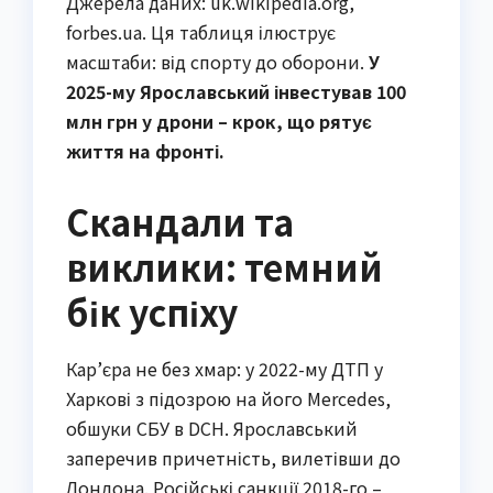
Джерела даних: uk.wikipedia.org,
forbes.ua. Ця таблиця ілюструє
масштаби: від спорту до оборони.
У
2025-му Ярославський інвестував 100
млн грн у дрони – крок, що рятує
життя на фронті.
Скандали та
виклики: темний
бік успіху
Кар’єра не без хмар: у 2022-му ДТП у
Харкові з підозрою на його Mercedes,
обшуки СБУ в DCH. Ярославський
заперечив причетність, вилетівши до
Лондона. Російські санкції 2018-го –