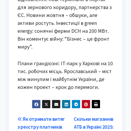
для зернового коридору, партнерства з
ЄС. Новини жовтня – обшуки, але
активи ростуть. Інвестиції в green
energy: сонячні ферми DCH на 200 МВт.
Він коментує війну: “Бізнес – це фронт
миру”.
Плани грандіозні: IT-парк у Харкові на 10
тис. робочих місць. Ярославський – міст
між минулим і майбутнім України, де
кожен проект – крок до перемоги.
Post
Як отримати витяг
Скільки магазинів
з реєстру платників
АТБ в Україні 2025: