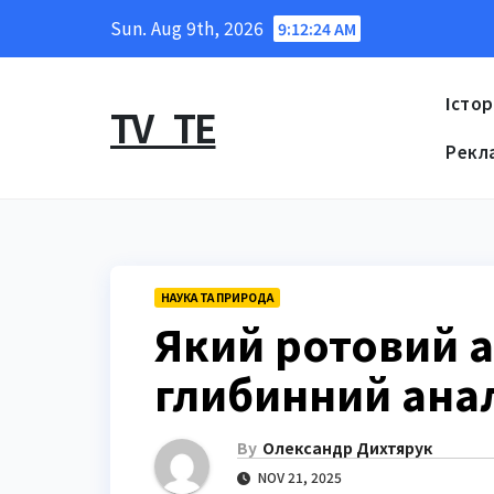
Skip
Sun. Aug 9th, 2026
9:12:25 AM
to
content
Істор
TV_TE
Рекл
НАУКА ТА ПРИРОДА
Який ротовий а
глибинний анал
By
Олександр Дихтярук
NOV 21, 2025