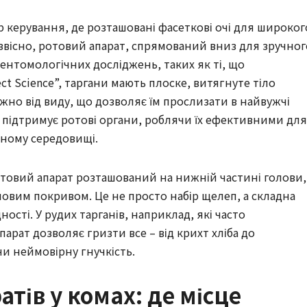
р керування, де розташовані фасеткові очі для широког
, звісно, ротовий апарат, спрямований вниз для зручног
 ентомологічних досліджень, таких як ті, що
ect Science”, таргани мають плоске, витягнуте тіло
жно від виду, що дозволяє їм прослизати в найвужчі
а підтримує ротові органи, роблячи їх ефективними для
чному середовищі.
отовий апарат розташований на нижній частині голови, 
овим покривом. Це не просто набір щелеп, а складна
ості. У рудих тарганів, наприклад, які часто
парат дозволяє гризти все – від крихт хліба до
и неймовірну гнучкість.
тів у комах: де місце