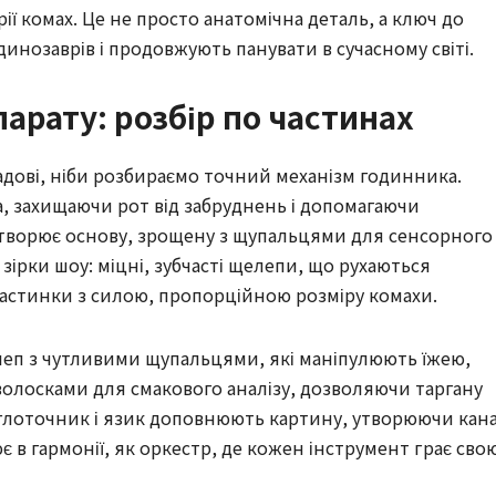
рії комах. Це не просто анатомічна деталь, а ключ до
инозаврів і продовжують панувати в сучасному світі.
арату: розбір по частинах
адові, ніби розбираємо точний механізм годинника.
ка, захищаючи рот від забруднень і допомагаючи
 утворює основу, зрощену з щупальцями для сенсорного
зірки шоу: міцні, зубчасті щелепи, що рухаються
астинки з силою, пропорційною розміру комахи.
елеп з чутливими щупальцями, які маніпулюють їжею,
волосками для смакового аналізу, дозволяючи таргану
ідглоточник і язик доповнюють картину, утворюючи кан
є в гармонії, як оркестр, де кожен інструмент грає сво