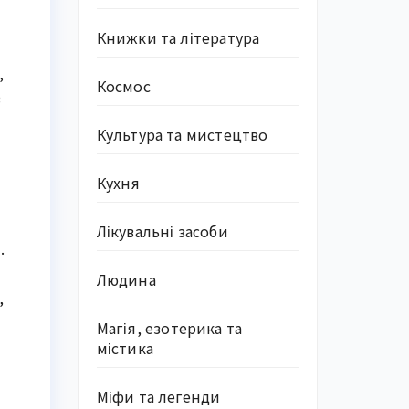
Книжки та література
,
Космос
в
Культура та мистецтво
Кухня
Лікувальні засоби
.
Людина
,
Магія, езотерика та
містика
Міфи та легенди