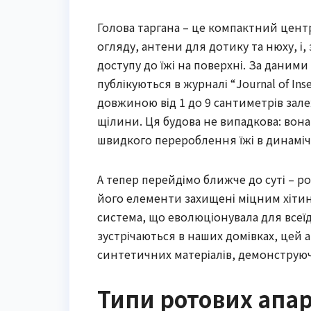
Голова таргана – це компактний цент
огляду, антени для дотику та нюху, і
доступу до їжі на поверхні. За даними
публікуються в журналі “Journal of Ins
довжиною від 1 до 9 сантиметрів зале
щілини. Ця будова не випадкова: вон
швидкого перероблення їжі в динамі
А тепер перейдімо ближче до суті – р
його елементи захищені міцним хітин
система, що еволюціонувала для всеїдн
зустрічаються в наших домівках, цей а
синтетичних матеріалів, демонструюч
Типи ротових апара