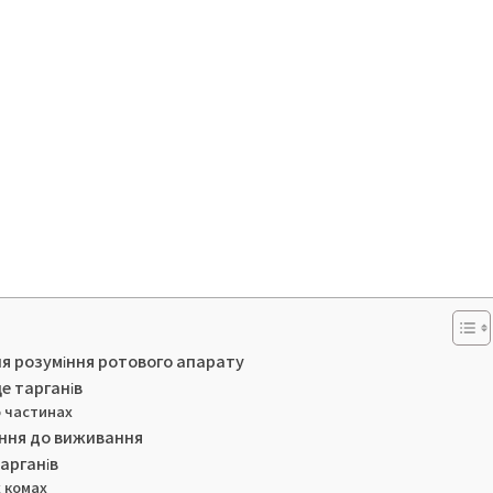
ля розуміння ротового апарату
це тарганів
о частинах
ання до виживання
арганів
х комах