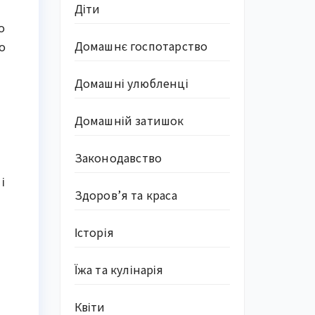
Діти
о
Домашнє госпотарство
о
Домашні улюбленці
Домашній затишок
Законодавство
і
Здоров’я та краса
Історія
Їжа та кулінарія
Квіти