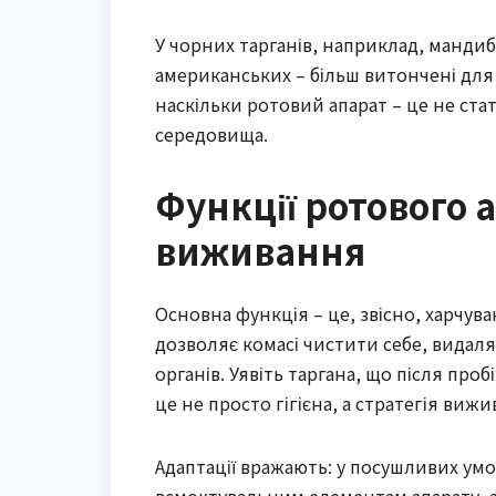
У чорних тарганів, наприклад, мандибу
американських – більш витончені для
наскільки ротовий апарат – це не ста
середовища.
Функції ротового 
виживання
Основна функція – це, звісно, харчува
дозволяє комасі чистити себе, видаля
органів. Уявіть таргана, що після про
це не просто гігієна, а стратегія ви
Адаптації вражають: у посушливих умо
всмоктувальним елементам апарату, а 