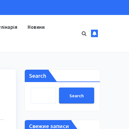
улінарія
Новини
Search
Search
Свежие записи