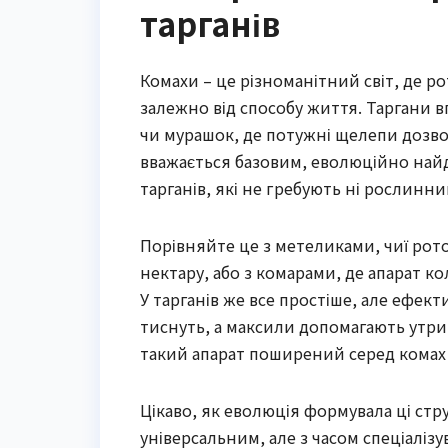
тарганів
Комахи – це різноманітний світ, де 
залежно від способу життя. Таргани в
чи мурашок, де потужні щелепи дозво
вважається базовим, еволюційно найда
тарганів, які не гребують ні рослин
Порівняйте це з метеликами, чиї рот
нектару, або з комарами, де апарат 
У тарганів же все простіше, але ефект
тиснуть, а максили допомагають утрим
такий апарат поширений серед комах з
Цікаво, як еволюція формувала ці стр
універсальним, але з часом спеціаліз