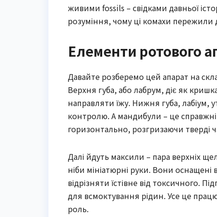
живими fossils – свідками давньої істо
розуміння, чому ці комахи пережили д
Елементи ротового ап
Давайте розберемо цей апарат на скл
Верхня губа, або лабрум, діє як криш
направляти їжу. Нижня губа, лабіум,
контролю. А мандибули – це справжні 
горизонтально, розгризаючи тверді ч
Далі йдуть максили – пара верхніх щ
ніби мініатюрні руки. Вони оснащені 
відрізняти їстівне від токсичного. П
для всмоктування рідин. Усе це працю
роль.