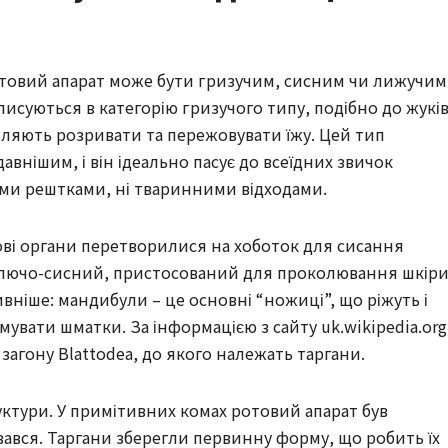
ротовий апарат може бути гризучим, сисним чи лижучим
писуються в категорію гризучого типу, подібно до жукі
ляють розривати та пережовувати їжу. Цей тип
внішим, і він ідеально пасує до всеїдних звичок
ними рештками, ні тваринними відходами.
ові органи перетворилися на хоботок для сисання
колючо-сисний, пристосований для проколювання шкіри
ивніше: мандибули – це основні “ножиці”, що ріжуть і
увати шматки. За інформацією з сайту uk.wikipedia.org
агону Blattodea, до якого належать таргани.
уктури. У примітивних комах ротовий апарат був
увався. Таргани зберегли первинну форму, що робить їх