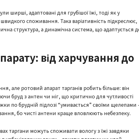
ли ширші, адаптовані для грубішої їжі, тоді як у
 швидкого споживання. Така варіативність підкреслює,
тична структура, а динамічна система, що адаптується д
апарату: від харчування до
ння, але ротовий апарат тарганів робить більше: він
ючи бруд з антен чи ніг, що критично для чутливості
біжки по брудній підлозі “умивається” своїми щелепами 
живання, бо чисті антени краще вловлюють небезпеку.
вах таргани можуть споживати вологу з їжі завдяки
в урбанізованих зонах – гризти пластик чи клей.