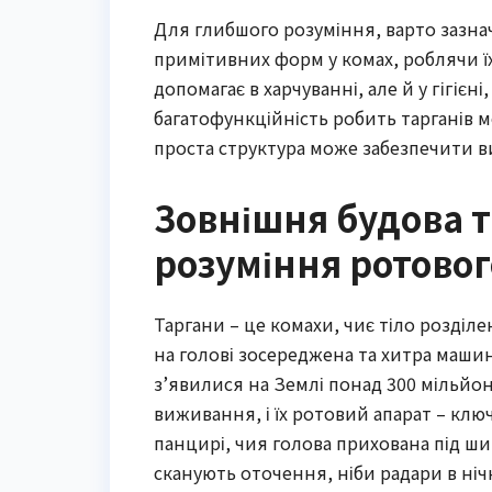
Для глибшого розуміння, варто зазна
примітивних форм у комах, роблячи їх
допомагає в харчуванні, але й у гігієн
багатофункційність робить тарганів 
проста структура може забезпечити 
Зовнішня будова т
розуміння ротовог
Таргани – це комахи, чиє тіло розділен
на голові зосереджена та хитра машин
з’явилися на Землі понад 300 мільйо
виживання, і їх ротовий апарат – ключ
панцирі, чия голова прихована під ши
сканують оточення, ніби радари в ніч