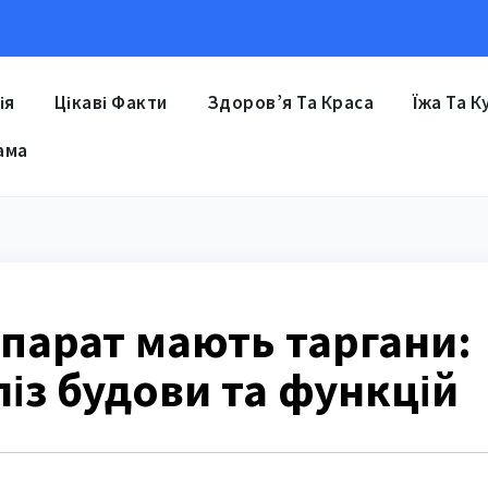
ія
Цікаві Факти
Здоров’я Та Краса
Їжа Та К
ама
парат мають таргани:
із будови та функцій