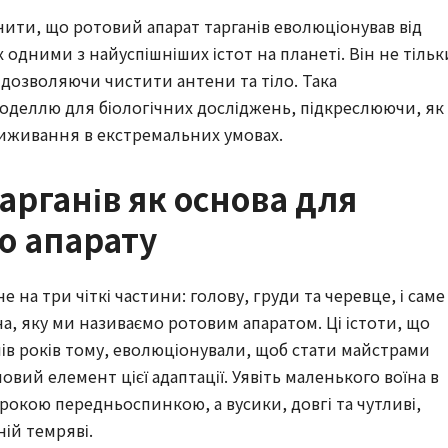
чити, що ротовий апарат тарганів еволюціонував від
 одними з найуспішніших істот на планеті. Він не тільк
і, дозволяючи чистити антени та тіло. Така
моделлю для біологічних досліджень, підкреслюючи, як
виживання в екстремальних умовах.
арганів як основа для
о апарату
е на три чіткі частини: голову, груди та черевце, і саме
а, яку ми називаємо ротовим апаратом. Ці істоти, що
нів років тому, еволюціонували, щоб стати майстрами
овий елемент цієї адаптації. Уявіть маленького воїна в
рокою передньоспинкою, а вусики, довгі та чутливі,
ній темряві.