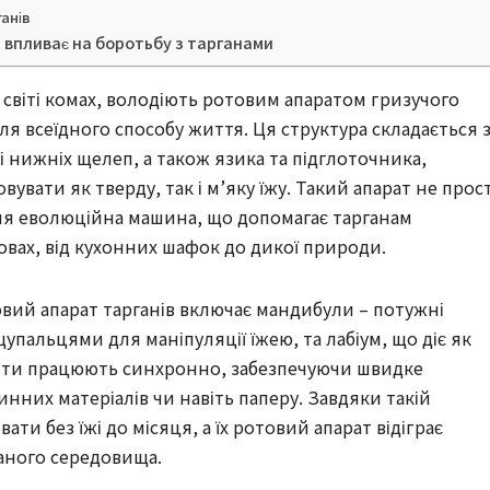
ганів
 впливає на боротьбу з тарганами
 світі комах, володіють ротовим апаратом гризучого
я всеїдного способу життя. Ця структура складається 
 і нижніх щелеп, а також язика та підглоточника,
вати як тверду, так і м’яку їжу. Такий апарат не прос
ня еволюційна машина, що допомагає тарганам
вах, від кухонних шафок до дикої природи.
вий апарат тарганів включає мандибули – потужні
пальцями для маніпуляції їжею, та лабіум, що діє як
нти працюють синхронно, забезпечуючи швидке
нних матеріалів чи навіть паперу. Завдяки такій
ти без їжі до місяця, а їх ротовий апарат відіграє
ваного середовища.