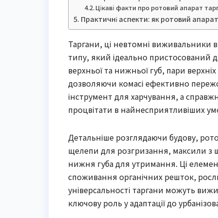
Цікаві факти про ротовий апарат тар
Практичні аспекти: як ротовий апарат
Таргани, ці невтомні виживальники в
типу, який ідеально пристосований дл
верхньої та нижньої губ, пари верхніх
дозволяючи комасі ефективно пережову
інструмент для харчування, а справж
процвітати в найнесприятливіших умо
Детальніше розглядаючи будову, рото
щелепи для розгризання, максили з щу
нижня губа для утримання. Ці елеме
споживання органічних решток, росли
універсальності таргани можуть вижива
ключову роль у адаптації до урбанізо