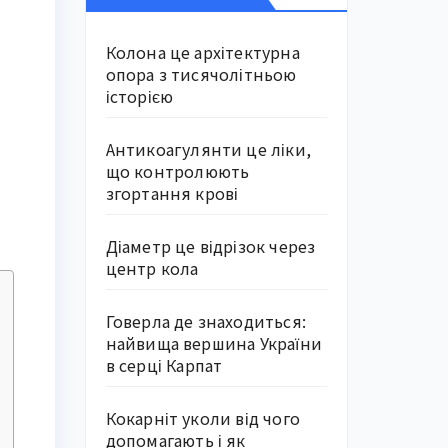
Колона це архітектурна
опора з тисячолітньою
історією
Антикоагулянти це ліки,
що контролюють
згортання крові
Діаметр це відрізок через
центр кола
Говерла де знаходиться:
найвища вершина України
в серці Карпат
Кокарніт уколи від чого
допомагають і як