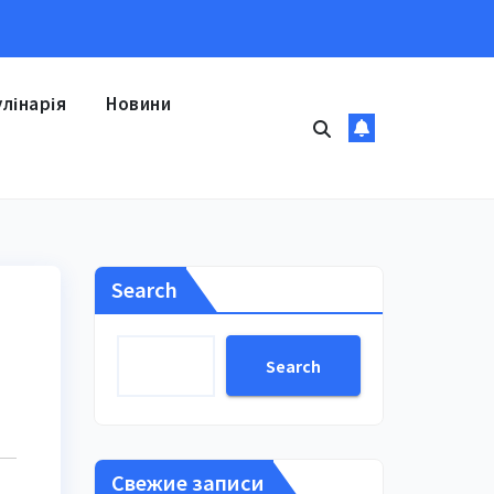
улінарія
Новини
Search
Search
Свежие записи