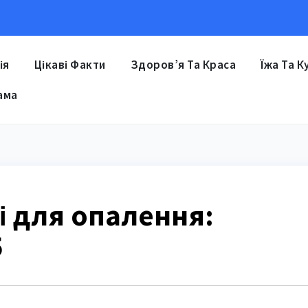
ія
Цікаві Факти
Здоров’я Та Краса
Їжа Та К
ама
і для опалення:
5