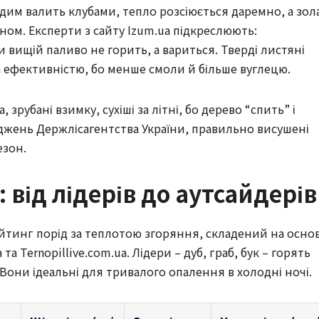
 дим валить клубами, тепло розсіюється даремно, а зол
кном. Експерти з сайту Izum.ua підкреслюють:
и вищій паливо не горить, а вариться. Тверді листяні
а ефективністю, бо менше смоли й більше вуглецю.
зрубані взимку, сухіші за літні, бо дерево “спить” і
іджень Держлісагентства України, правильно висушені
езон.
 від лідерів до аутсайдерів
рейтинг порід за теплотою згоряння, складений на основ
 та Ternopillive.com.ua. Лідери – дуб, граб, бук – горять
 Вони ідеальні для тривалого опалення в холодні ночі.