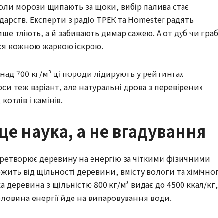
 коли морози щипають за щоки, вибір палива стає
арств. Експерти з радіо ТРЕК та Homester радять
ше тліють, а й забивають димар сажею. А от дуб чи граб
ься кожною жаркою іскрою.
над 700 кг/м³ ці породи лідирують у рейтингах
рси теж варіант, але натуральні дрова з перевірених
отлів і камінів.
це наука, а не вгадування
еретворює деревину на енергію за чіткими фізичними
жить від щільності деревини, вмісту вологи та хімічно
ха деревина з щільністю 800 кг/м³ видає до 4500 ккал/кг,
половина енергії йде на випаровування води.