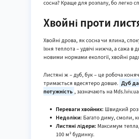
сосна? Краще для розпалу, бо легко спа
Хвойні проти лист
Хвойні дрова, як сосна чи ялина, спо
їхня теплота – удвічі нижча, а сажа в д
новими нормами екології, хвойні радя
Листяні ж – дуб, бук – це робоча коня
тримається вдесятеро довше.
Дуб да
потужність
, зазначають на Mds.lviv.ua
Переваги хвойних:
Швидкий розпа
Недоліки:
Багато диму, смоли, ко
Листяні лідери:
Максимум тепла, 
100 м² будинку.