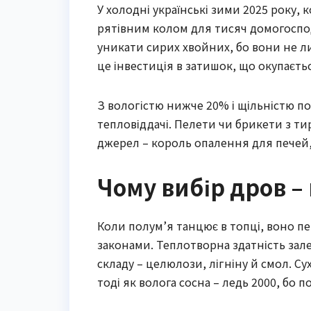
У холодні українські зими 2025 року,
рятівним колом для тисяч домогоспод
уникати сирих хвойних, бо вони не ли
це інвестиція в затишок, що окупаєт
З вологістю нижче 20% і щільністю по
тепловіддачі. Пелети чи брикети з ти
джерел – король опалення для печей, к
Чому вибір дров – 
Коли полум’я танцює в топці, воно п
законами. Теплотворна здатність зале
складу – целюлози, лігніну й смол. Су
тоді як волога сосна – ледь 2000, бо 