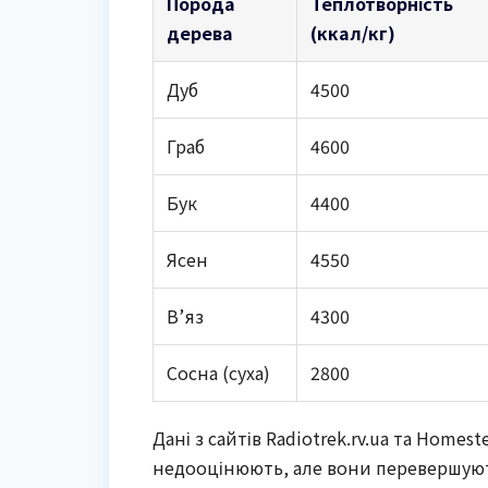
Порода
Теплотворність
дерева
(ккал/кг)
Дуб
4500
Граб
4600
Бук
4400
Ясен
4550
В’яз
4300
Сосна (суха)
2800
Дані з сайтів Radiotrek.rv.ua та Homest
недооцінюють, але вони перевершуют