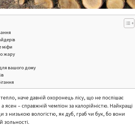
вання
айдерів
е міфи
го жару
 для вашого дому
ів
рігання
 тепло, наче давній охоронець лісу, що не поспішає
 а ясен – справжній чемпіон за калорійністю. Найкращі
 з низькою вологістю, як дуб, граб чи бук, бо вони
й зольності.