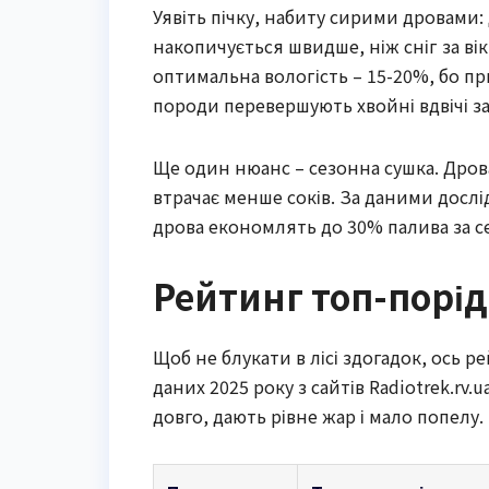
Уявіть пічку, набиту сирими дровами:
накопичується швидше, ніж сніг за ві
оптимальна вологість – 15-20%, бо пр
породи перевершують хвойні вдвічі з
Ще один нюанс – сезонна сушка. Дрова, 
втрачає менше соків. За даними досл
дрова економлять до 30% палива за с
Рейтинг топ-порід:
Щоб не блукати в лісі здогадок, ось 
даних 2025 року з сайтів Radiotrek.rv.ua
довго, дають рівне жар і мало попелу.