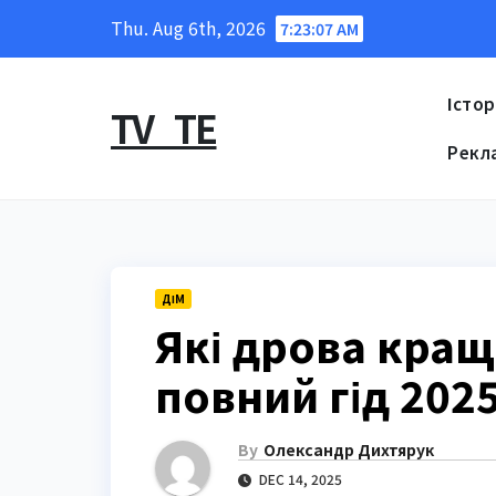
Skip
Thu. Aug 6th, 2026
7:23:08 AM
to
content
Істор
TV_TE
Рекл
ДІМ
Які дрова кращ
повний гід 202
By
Олександр Дихтярук
DEC 14, 2025