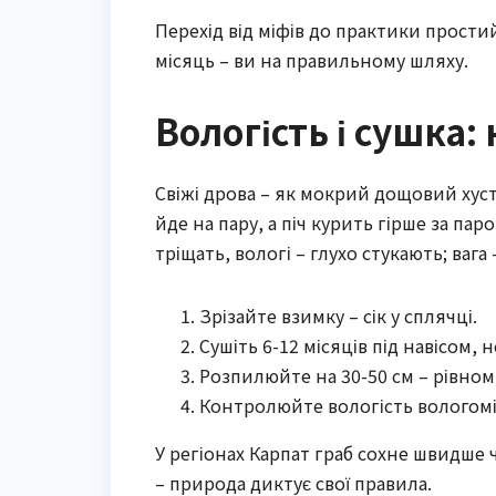
Перехід від міфів до практики простий
місяць – ви на правильному шляху.
Вологість і сушка
Свіжі дрова – як мокрий дощовий хуст
йде на пару, а піч курить гірше за па
тріщать, вологі – глухо стукають; вага 
Зрізайте взимку – сік у сплячці.
Сушіть 6-12 місяців під навісом, н
Розпилюйте на 30-50 см – рівном
Контролюйте вологість вологомі
У регіонах Карпат граб сохне швидше ч
– природа диктує свої правила.