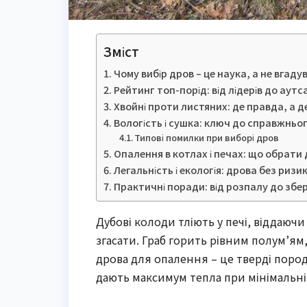
Зміст
Чому вибір дров – це наука, а не вгаду
Рейтинг топ-порід: від лідерів до аутс
Хвойні проти листяних: де правда, а д
Вологість і сушка: ключ до справжньо
Типові помилки при виборі дров
Опалення в котлах і печах: що обрати
Легальність і екологія: дрова без ризик
Практичні поради: від розпалу до збе
Дубові колоди тліють у печі, віддаючи
згасати. Граб горить рівним полум’ям,
дрова для опалення – це тверді породи
дають максимум тепла при мінімальні