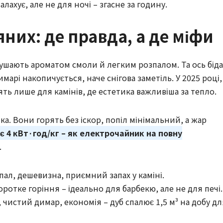
лахує, але не для ночі – згасне за годину.
яних: де правда, а де міфи
кушають ароматом смоли й легким розпалом. Та ось біда
имарі накопичується, наче снігова заметіль. У 2025 році,
ть лише для камінів, де естетика важливіша за тепло.
чка. Вони горять без іскор, попіл мінімальний, а жар
є 4 кВт·год/кг – як електрочайник на повну
.
л, дешевизна, приємний запах у каміні.
ротке горіння – ідеально для барбекю, але не для печі.
чистий димар, економія – дуб спалює 1,5 м³ на добу дл