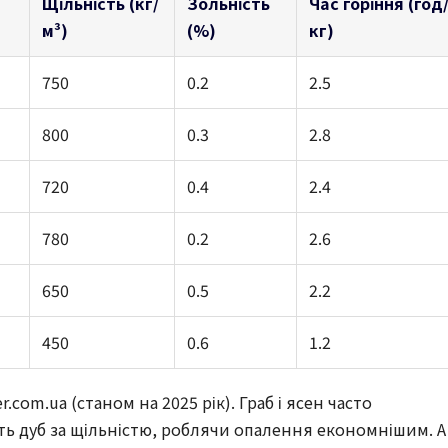
Щільність (кг/
Зольність
Час горіння (год
м³)
(%)
кг)
750
0.2
2.5
800
0.3
2.8
720
0.4
2.4
780
0.2
2.6
650
0.5
2.2
450
0.6
1.2
er.com.ua (станом на 2025 рік). Граб і ясен часто
ь дуб за щільністю, роблячи опалення економнішим. А