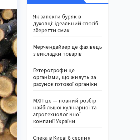
Як запекти буряк в
духовці: ідеальний спосіб
зберегти смак
Мерчендайзер це фахівець
з викладки товарів
Гетеротрофи це
організми, що живуть за
рахунок готової органіки
МХП це — повний розбір
найбільшої кулінарної та
агротехнологічної
компанії України
Спека в Києві 6 серпня