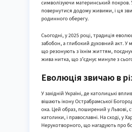
символізуючи материнський покров. У
повернутися додому живими, і ця зви
родинного оберегу.
Сьогодні, у 2025 році, традиція еволюц
забобон, а глибокий духовний акт. У 
що резонують з їхнім життям, поєдну
жива нитка, що з’єднує минуле з сьо
Еволюція звичаю в рі
У західній Україні, де католицькі впл
вішають ікону Острабрамської Богороди
ока. Цей образ, поширений у Львові, 
католики, і православні. На сході, у 
Нерукотворного, що нагадують про бо