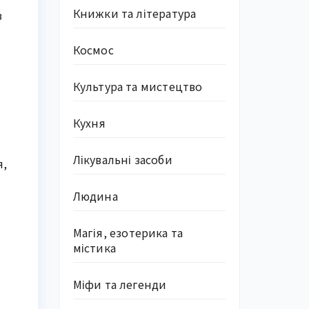
Книжки та література
з
Космос
Культура та мистецтво
Кухня
Лікувальні засоби
я,
Людина
Магія, езотерика та
містика
Міфи та легенди