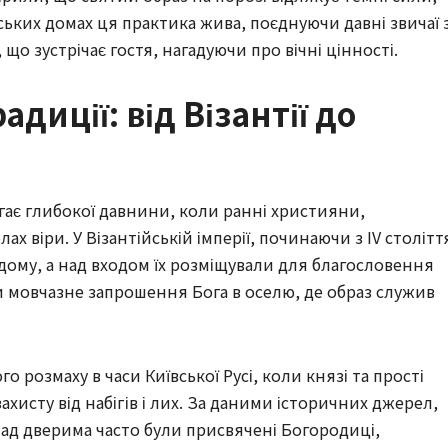
ських домах ця практика жива, поєднуючи давні звичаї 
 що зустрічає гостя, нагадуючи про вічні цінності.
адиції: від Візантії до
гає глибокої давнини, коли ранні християни,
ах віри. У Візантійській імперії, починаючи з IV столітт
дому, а над входом їх розміщували для благословення
іби мовчазне запрошення Бога в оселю, де образ служив
о розмаху в часи Київської Русі, коли князі та прості
исту від набігів і лих. За даними історичних джерел,
 над дверима часто були присвячені Богородиці,