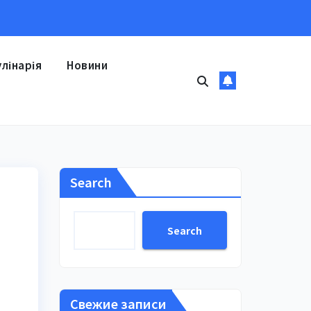
улінарія
Новини
Search
Search
Свежие записи