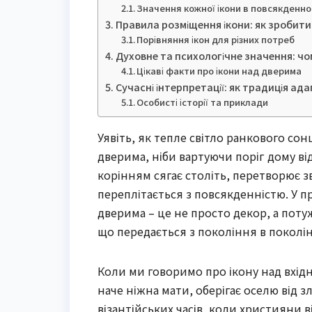
Значення кожної ікони в повсякденно
Правила розміщення ікони: як зробити
Порівняння ікон для різних потреб
Духовне та психологічне значення: чо
Цікаві факти про ікони над дверима
Сучасні інтерпретації: як традиція ад
Особисті історії та приклади
Уявіть, як тепле світло ранкового со
дверима, ніби вартуючи поріг дому ві
корінням сягає століть, перетворює з
переплітається з повсякденністю. У пр
дверима – це не просто декор, а поту
що передається з покоління в поколі
Коли ми говоримо про ікону над вхід
наче ніжна мати, оберігає оселю від з
візантійських часів, коли християни в