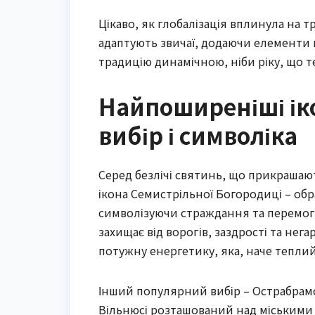
Цікаво, як глобалізація вплинула на тр
адаптують звичаї, додаючи елементи м
традицію динамічною, ніби ріку, що т
Найпоширеніші ік
вибір і символіка
Серед безлічі святинь, що прикрашаю
ікона Семистрільної Богородиці – обра
символізуючи страждання та перемогу
захищає від ворогів, заздрості та нега
потужну енергетику, яка, наче теплий
Інший популярний вибір – Острабрамсь
Вільнюсі розташований над міськими в