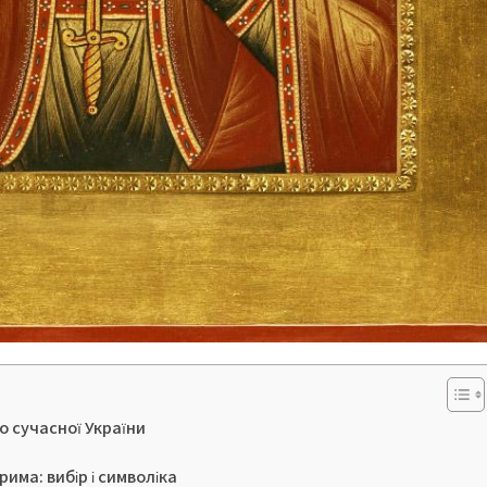
до сучасної України
има: вибір і символіка