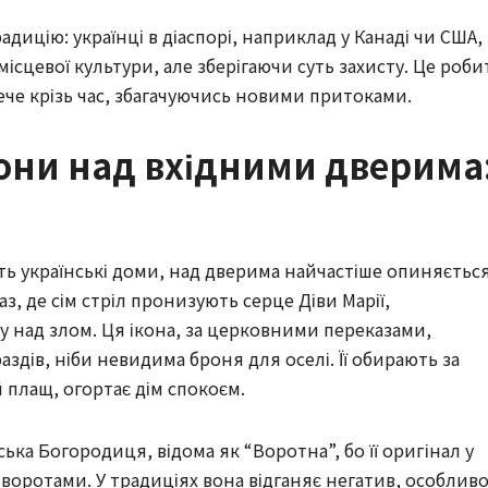
адицію: українці в діаспорі, наприклад у Канаді чи США,
ісцевої культури, але зберігаючи суть захисту. Це роби
ече крізь час, збагачуючись новими притоками.
они над вхідними дверима
ть українські доми, над дверима найчастіше опиняєтьс
з, де сім стріл пронизують серце Діви Марії,
 над злом. Ця ікона, за церковними переказами,
раздів, ніби невидима броня для оселі. Її обирають за
 плащ, огортає дім спокоєм.
ка Богородиця, відома як “Воротна”, бо її оригінал у
оротами. У традиціях вона відганяє негатив, особливо