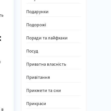
Подарунки
ть
Подорожі
:
Поради та лайфхаки
Посуд
я
Приватна власність
Привітання
Прикмети та сни
Прикраси
 в