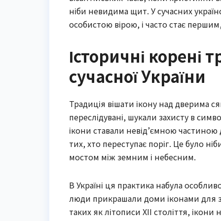
ніби невидима щит. У сучасних україн
особистою вірою, і часто стає першим,
Історичні корені тр
сучасної України
Традиція вішати ікону над дверима ся
переслідувані, шукали захисту в символ
ікони ставали невід’ємною частиною 
тих, хто переступає поріг. Це було н
мостом між земним і небесним.
В Україні ця практика набула особливог
люди прикрашали доми іконами для зах
таких як літописи XII століття, ікони