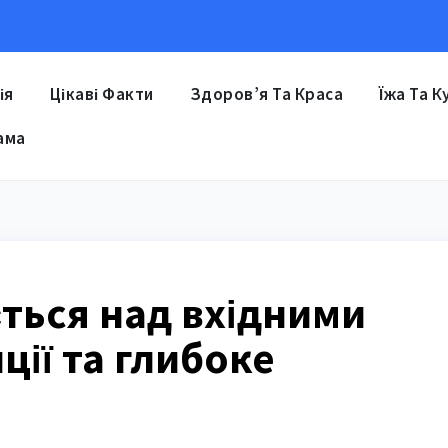
ія
Цікаві Факти
Здоров’я Та Краса
Їжа Та К
ама
ється над вхідними
ції та глибоке