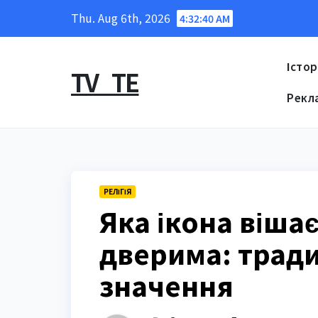
Skip
Thu. Aug 6th, 2026
4:32:41 AM
to
content
Істор
TV_TE
Рекл
РЕЛІГІЯ
Яка ікона віша
дверима: тради
значення