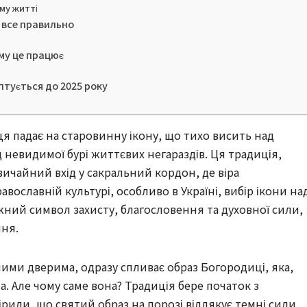
му житті
 все правильно
му це працює
аптується до 2025 року
нця падає на старовинну ікону, що тихо висить над
д невидимої бурі життєвих негараздів. Ця традиція,
вичайний вхід у сакральний кордон, де віра
авославній культурі, особливо в Україні, вибір ікони на
жний символ захисту, благословення та духовної сили,
ння.
ними дверима, одразу спливає образ Богородиці, яка,
ла. Але чому саме вона? Традиція бере початок з
ірили, що святий образ на порозі відлякує темні сили,