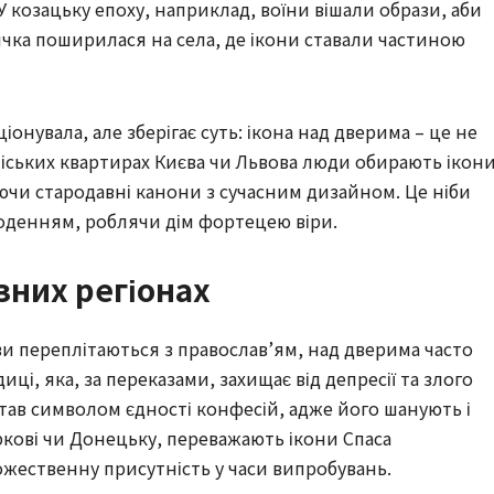
 козацьку епоху, наприклад, воїни вішали образи, аби
чка поширилася на села, де ікони ставали частиною
іонувала, але зберігає суть: ікона над дверима – це не
міських квартирах Києва чи Львова люди обирають ікони
ючи стародавні канони з сучасним дизайном. Це ніби
годенням, роблячи дім фортецею віри.
зних регіонах
иви переплітаються з православ’ям, над дверима часто
ці, яка, за переказами, захищає від депресії та злого
став символом єдності конфесій, адже його шанують і
Харкові чи Донецьку, переважають ікони Спаса
жественну присутність у часи випробувань.