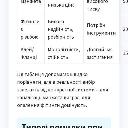
Манжета
високого
50
низька ціна
тиску
Фітинги
Висока
Потрібні
з
надійність,
20
інструменти
різьбою
розбірність
Клей/
Монолітність,
Довгий час
15
Фланці
стійкість
застигання
Ця таблиця допомагає швидко
порівняти, але в реальності вибір
залежить від конкретної системи – для
каналізації манжета виграє, для
опалення фітинги домінують.
Типові помилки при