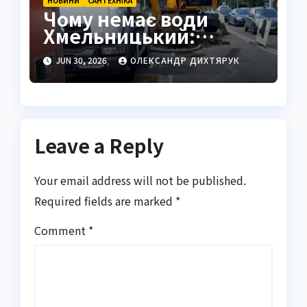
НОВИНИ
САНТЕХНІКА
Чому немає води
Хмельницький:
причини частих
JUN 30, 2026
ОЛЕКСАНДР ДИХТЯРУК
відключень та
перспективи
модернізації
Leave a Reply
Your email address will not be published.
Required fields are marked
*
Comment
*