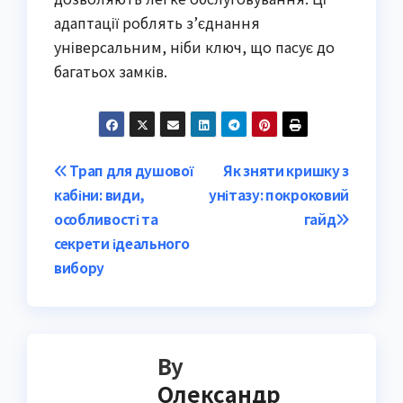
адаптації роблять з’єднання
універсальним, ніби ключ, що пасує до
багатьох замків.
Post
Трап для душової
Як зняти кришку з
кабіни: види,
унітазу: покроковий
navigation
особливості та
гайд
секрети ідеального
вибору
By
Олександр