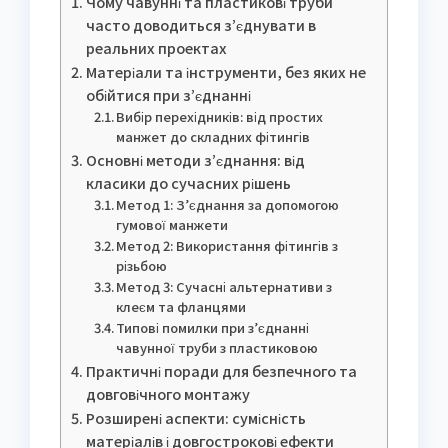
Чому чавунні та пластикові труби
часто доводиться з’єднувати в
реальних проектах
Матеріали та інструменти, без яких не
обійтися при з’єднанні
Вибір перехідників: від простих
манжет до складних фітингів
Основні методи з’єднання: від
класики до сучасних рішень
Метод 1: З’єднання за допомогою
гумової манжети
Метод 2: Використання фітингів з
різьбою
Метод 3: Сучасні альтернативи з
клеєм та фланцями
Типові помилки при з’єднанні
чавунної труби з пластиковою
Практичні поради для безпечного та
довговічного монтажу
Розширені аспекти: сумісність
матеріалів і довгострокові ефекти