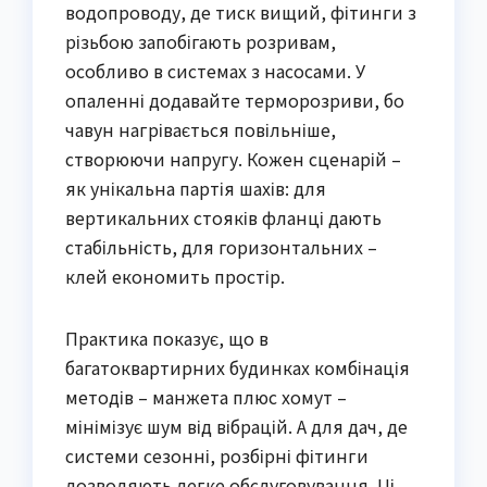
водопроводу, де тиск вищий, фітинги з
різьбою запобігають розривам,
особливо в системах з насосами. У
опаленні додавайте терморозриви, бо
чавун нагрівається повільніше,
створюючи напругу. Кожен сценарій –
як унікальна партія шахів: для
вертикальних стояків фланці дають
стабільність, для горизонтальних –
клей економить простір.
Практика показує, що в
багатоквартирних будинках комбінація
методів – манжета плюс хомут –
мінімізує шум від вібрацій. А для дач, де
системи сезонні, розбірні фітинги
дозволяють легке обслуговування. Ці