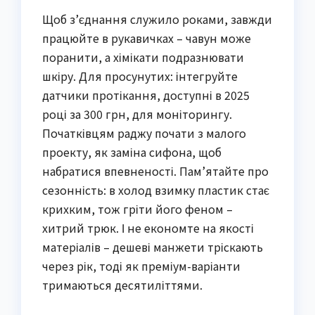
Щоб з’єднання служило роками, завжди
працюйте в рукавичках – чавун може
поранити, а хімікати подразнювати
шкіру. Для просунутих: інтегруйте
датчики протікання, доступні в 2025
році за 300 грн, для моніторингу.
Початківцям раджу почати з малого
проекту, як заміна сифона, щоб
набратися впевненості. Пам’ятайте про
сезонність: в холод взимку пластик стає
крихким, тож гріти його феном –
хитрий трюк. І не економте на якості
матеріалів – дешеві манжети тріскають
через рік, тоді як преміум-варіанти
тримаються десятиліттями.