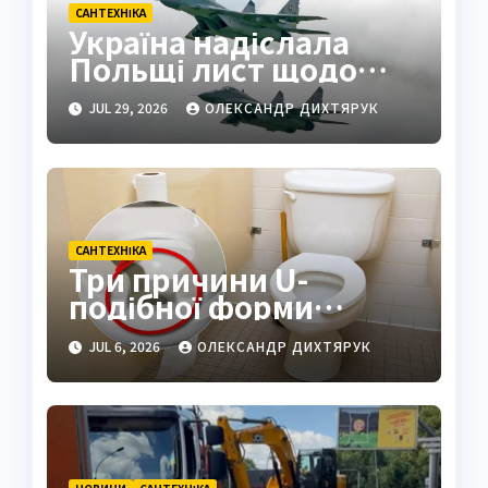
САНТЕХНІКА
Україна надіслала
Польщі лист щодо
МіГ-29: переговори
JUL 29, 2026
ОЛЕКСАНДР ДИХТЯРУК
зрушили
САНТЕХНІКА
Три причини U-
подібної форми
сидінь у громадських
JUL 6, 2026
ОЛЕКСАНДР ДИХТЯРУК
туалетах