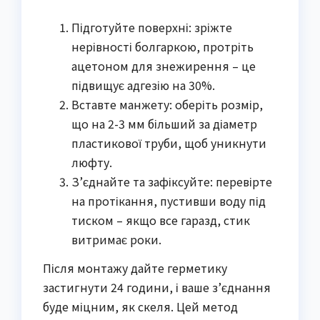
Підготуйте поверхні: зріжте
нерівності болгаркою, протріть
ацетоном для знежирення – це
підвищує адгезію на 30%.
Вставте манжету: оберіть розмір,
що на 2-3 мм більший за діаметр
пластикової труби, щоб уникнути
люфту.
З’єднайте та зафіксуйте: перевірте
на протікання, пустивши воду під
тиском – якщо все гаразд, стик
витримає роки.
Після монтажу дайте герметику
застигнути 24 години, і ваше з’єднання
буде міцним, як скеля. Цей метод