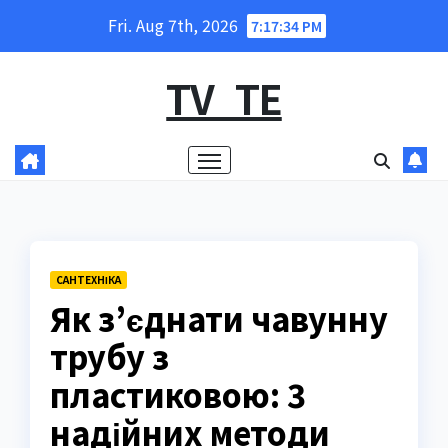
Skip
Fri. Aug 7th, 2026
7:17:35 PM
to
content
TV_TE
САНТЕХНІКА
Як з’єднати чавунну
трубу з
пластиковою: 3
надійних методи