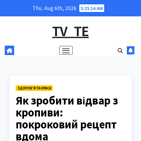
Skip
Thu. Aug 6th, 2026
5:25:15 AM
to
content
TV_TE
ЗДОРОВ’Я ТА КРАСА
Як зробити відвар з
кропиви:
покроковий рецепт
вдома