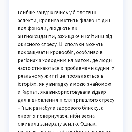
Глибше занурюючись у біологічні
аспекти, кропива містить флавоноїди і
поліфеноли, які діють як
антиоксиданти, захищаючи клітини від
окисного стресу. Ці сполуки можуть
покращувати кровообіг, особливо в
регіонах з холодним кліматом, де люди
часто стикаються з проблемами судин. У
реальному житті це проявляється в
історіях, як у випадку з моєю знайомою
з Карпат, яка використовувала відвар
для відновлення після тривалого стресу
– її шкіра набула здорового блиску, а
енергія повернулася, ніби весна
оживила замерзлу землю. Однак,
нюанси залежать від регіону: у вологих