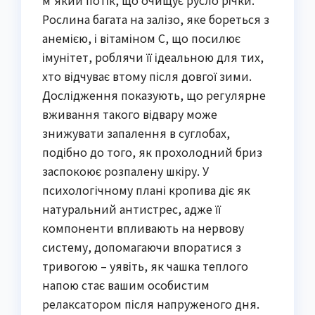
м’який потік, що очищує русло річки.
Рослина багата на залізо, яке бореться з
анемією, і вітаміном C, що посилює
імунітет, роблячи її ідеальною для тих,
хто відчуває втому після довгої зими.
Дослідження показують, що регулярне
вживання такого відвару може
знижувати запалення в суглобах,
подібно до того, як прохолодний бриз
заспокоює розпалену шкіру. У
психологічному плані кропива діє як
натуральний антистрес, адже її
компоненти впливають на нервову
систему, допомагаючи впоратися з
тривогою – уявіть, як чашка теплого
напою стає вашим особистим
релаксатором після напруженого дня.