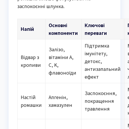
заспокоєнні шлунка.
Основні
Ключові
Напій
компоненти
переваги
Підтримка
Залізо,
імунітету,
Відвар з
вітаміни A,
детокс,
кропиви
C, K,
антизапальний
флавоноїди
ефект
Заспокоєння,
Настій
Апгенін,
покращення
ромашки
хамазулен
травлення