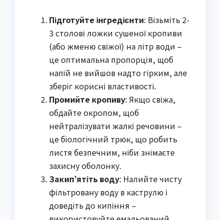
Підготуйте інгредієнти
: Візьміть 2-
3 столові ложки сушеної кропиви
(або жменю свіжої) на літр води –
це оптимальна пропорція, щоб
напій не вийшов надто гірким, але
зберіг корисні властивості.
Промийте кропиву
: Якщо свіжа,
обдайте окропом, щоб
нейтралізувати жалкі речовини –
це біологічний трюк, що робить
листя безпечним, ніби знімаєте
захисну оболонку.
Закип’ятіть воду
: Налийте чисту
фільтровану воду в каструлю і
доведіть до кипіння –
використовуйте емальований