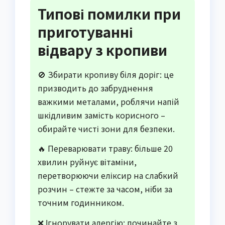
Типові помилки при
приготуванні
відвару з кропиви
🚫 Збирати кропиву біля доріг: це
призводить до забруднення
важкими металами, роблячи напій
шкідливим замість корисного –
обирайте чисті зони для безпеки.
🔥 Переварювати траву: більше 20
хвилин руйнує вітаміни,
перетворюючи еліксир на слабкий
розчин – стежте за часом, ніби за
точним годинником.
❌ Ігнорувати алергію: починайте з