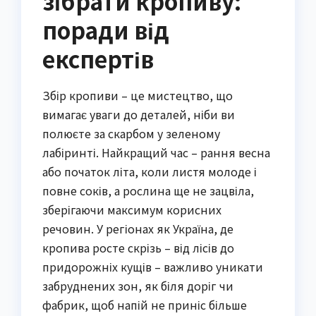
зібрати кропиву:
поради від
експертів
Збір кропиви – це мистецтво, що
вимагає уваги до деталей, ніби ви
полюєте за скарбом у зеленому
лабіринті. Найкращий час – рання весна
або початок літа, коли листя молоде і
повне соків, а рослина ще не зацвіла,
зберігаючи максимум корисних
речовин. У регіонах як Україна, де
кропива росте скрізь – від лісів до
придорожніх кущів – важливо уникати
забруднених зон, як біля доріг чи
фабрик, щоб напій не приніс більше