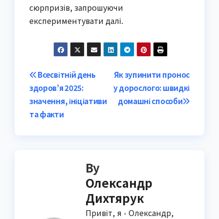
сюрпризів, запрошуючи
експериментувати далі.
Post
Всесвітній день
Як зупинити пронос
здоров’я 2025:
у дорослого: швидкі
navigation
значення, ініціативи
домашні способи
та факти
By
Олександр
Дихтярук
Привіт, я - Олександр,