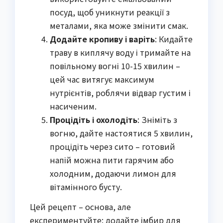
посуд, щоб уникнути реакції з
металами, яка може змінити смак.
Додайте кропиву і варіть
: Кидайте
траву в киплячу воду і тримайте на
повільному вогні 10-15 хвилин –
цей час витягує максимум
нутрієнтів, роблячи відвар густим і
насиченим.
Процідіть і охолодіть
: Зніміть з
вогню, дайте настоятися 5 хвилин,
процідіть через сито – готовий
напій можна пити гарячим або
холодним, додаючи лимон для
вітамінного бусту.
Цей рецепт – основа, але
експериментуйте: додайте імбир для