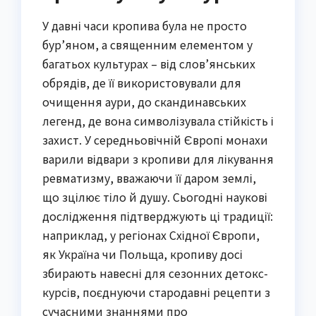
У давні часи кропива була не просто
бур’яном, а священним елементом у
багатьох культурах – від слов’янських
обрядів, де її використовували для
очищення аури, до скандинавських
легенд, де вона символізувала стійкість і
захист. У середньовічній Європі монахи
варили відвари з кропиви для лікування
ревматизму, вважаючи її даром землі,
що зцілює тіло й душу. Сьогодні наукові
дослідження підтверджують ці традиції:
наприклад, у регіонах Східної Європи,
як Україна чи Польща, кропиву досі
збирають навесні для сезонних детокс-
курсів, поєднуючи стародавні рецепти з
сучасними знаннями про