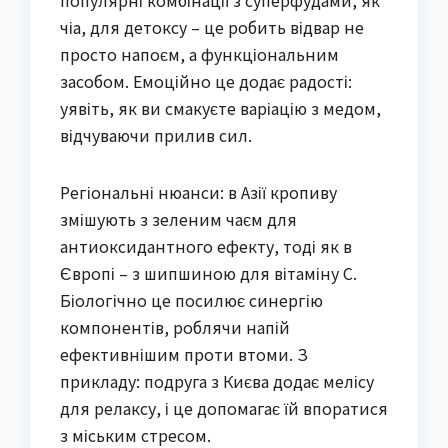
популярні комбінації з суперфудами, як
чіа, для детоксу – це робить відвар не
просто напоєм, а функціональним
засобом. Емоційно це додає радості:
уявіть, як ви смакуєте варіацію з медом,
відчуваючи прилив сил.
Регіональні нюанси: в Азії кропиву
змішують з зеленим чаєм для
антиоксидантного ефекту, тоді як в
Європі – з шипшиною для вітаміну C.
Біологічно це посилює синергію
компонентів, роблячи напій
ефективнішим проти втоми. З
прикладу: подруга з Києва додає мелісу
для релаксу, і це допомагає їй впоратися
з міським стресом.