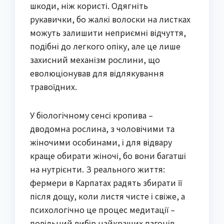
шкоди, ніж користі. Одягніть
рукавички, бо жалкі волоски на листках
можуть залишити неприємні відчуття,
подібні до легкого опіку, але це лише
захисний механізм рослини, що
еволюціонував для відлякування
травоїдних.
У біологічному сенсі кропива –
дводомна рослина, з чоловічими та
жіночими особинами, і для відвару
краще обирати жіночі, бо вони багатші
на нутрієнти. З реального життя:
фермери в Карпатах радять збирати її
після дощу, коли листя чисте і свіже, а
психологічно це процес медитації –
повільний вибір найкращих пагонів