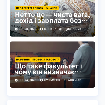
ПРОФЕСІЯ ТА РОБОТА
ФІНАНСИ
Нетто це — чиста вага,
дохід і зарплата без
зайвого
JUL 28, 2026
ОЛЕКСАНДР ДИХТЯРУК
НАВЧАННЯ
ПРОФЕСІЯ ТА РОБОТА
Що таке факультет і
чому він визначає
майбутнє студента
JUL 24, 2026
КУЗЬМЕНКО СТАНІСЛАВ