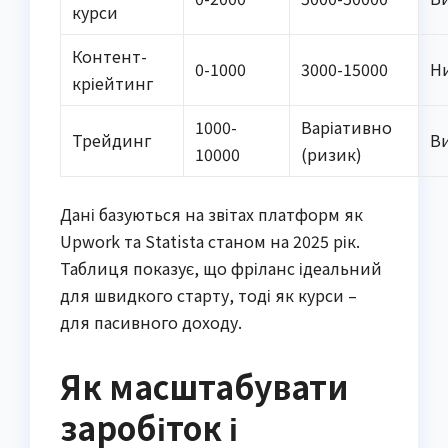
курси
Контент-
0-1000
3000-15000
Н
кріейтинг
1000-
Варіативно
Трейдинг
В
10000
(ризик)
Дані базуються на звітах платформ як
Upwork та Statista станом на 2025 рік.
Таблиця показує, що фріланс ідеальний
для швидкого старту, тоді як курси –
для пасивного доходу.
Як масштабувати
заробіток і