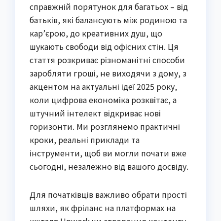
справжній порятунок для багатьох – від
батьків, які балансують між родиною та
кар’єрою, до креативних душ, що
шукають свободи від офісних стін. Ця
стаття розкриває різноманітні способи
заробляти гроші, не виходячи з дому, з
акцентом на актуальні ідеї 2025 року,
коли цифрова економіка розквітає, а
штучний інтелект відкриває нові
горизонти. Ми розглянемо практичні
кроки, реальні приклади та
інструменти, щоб ви могли почати вже
сьогодні, незалежно від вашого досвіду.
Для початківців важливо обрати прості
шляхи, як фріланс на платформах на
кшталт Upwork чи створення контенту