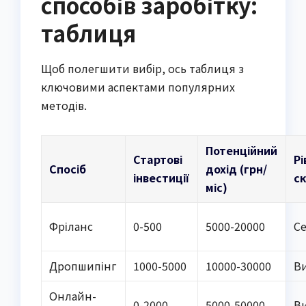
способів заробітку:
таблиця
Щоб полегшити вибір, ось таблиця з
ключовими аспектами популярних
методів.
Потенційний
Стартові
Рі
Спосіб
дохід (грн/
інвестиції
с
міс)
Фріланс
0-500
5000-20000
С
Дропшипінг
1000-5000
10000-30000
В
Онлайн-
0-2000
5000-50000
В