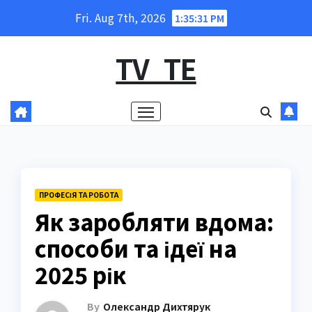
Skip
Fri. Aug 7th, 2026
1:35:32 PM
to
content
TV_TE
ПРОФЕСІЯ ТА РОБОТА
Як заробляти вдома:
способи та ідеї на
2025 рік
By
Олександр Дихтярук