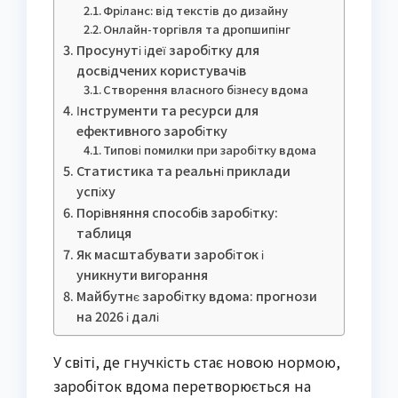
Фріланс: від текстів до дизайну
Онлайн-торгівля та дропшипінг
Просунуті ідеї заробітку для
досвідчених користувачів
Створення власного бізнесу вдома
Інструменти та ресурси для
ефективного заробітку
Типові помилки при заробітку вдома
Статистика та реальні приклади
успіху
Порівняння способів заробітку:
таблиця
Як масштабувати заробіток і
уникнути вигорання
Майбутнє заробітку вдома: прогнози
на 2026 і далі
У світі, де гнучкість стає новою нормою,
заробіток вдома перетворюється на