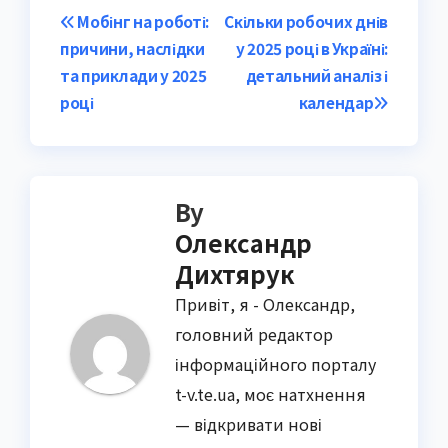
Post
Мобінг на роботі:
Скільки робочих днів
причини, наслідки
у 2025 році в Україні:
navigation
та приклади у 2025
детальний аналіз і
році
календар
By
Олександр
Дихтярук
Привіт, я - Олександр,
головний редактор
інформаційного порталу
t-v.te.ua, моє натхнення
— відкривати нові