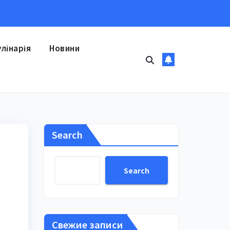
улінарія
Новини
Search
Search
Свежие записи