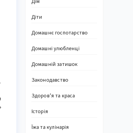
Дім
Діти
Домашнє госпотарство
Домашні улюбленці
Домашній затишок
Законодавство
—
Здоров’я та краса
и
ь
Історія
Їжа та кулінарія