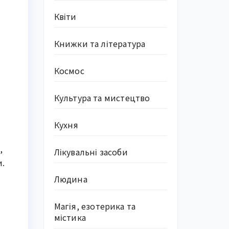
Квіти
Книжки та література
Космос
Культура та мистецтво
Кухня
,
Лікувальні засоби
и.
Людина
Магія, езотерика та
містика