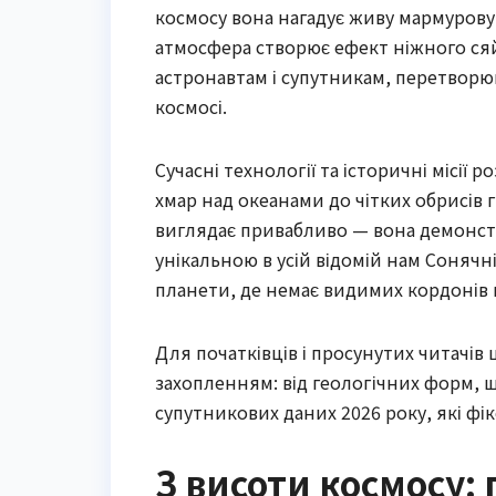
космосу вона нагадує живу мармурову
атмосфера створює ефект ніжного сяй
астронавтам і супутникам, перетворю
космосі.
Сучасні технології та історичні місії 
хмар над океанами до чітких обрисів г
виглядає привабливо — вона демонстру
унікальною в усій відомій нам Сонячні
планети, де немає видимих кордонів 
Для початківців і просунутих читачів
захопленням: від геологічних форм, 
супутникових даних 2026 року, які фік
З висоти космосу: 