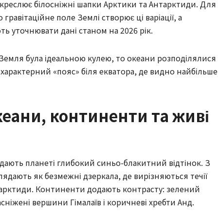
креслює білосніжні шапки Арктики та Антарктиди. Для
гравітаційне поле Землі створює ці варіації, а
ть уточнювати дані станом на 2026 рік.
Земля була ідеальною кулею, то океани розподілялися
 характерний «пояс» біля екватора, де видно найбільше
кеани, континенти та живі
адають планеті глибокий синьо-блакитний відтінок. З
ядають як безмежні дзеркала, де вирізняються течії
тарктиди. Континенти додають контрасту: зелений
засніжені вершини Гімалаїв і коричневі хребти Анд.