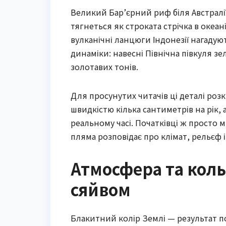
Великий Бар’єрний риф біля Австралі
тягнеться як строката стрічка в океа
вулканічні ланцюги Індонезії нагадую
динаміки: навесні Північна півкуля зе
золотавих тонів.
Для просунутих читачів ці деталі ро
швидкістю кілька сантиметрів на рік,
реальному часі. Початківці ж просто
пляма розповідає про клімат, рельєф і
Атмосфера та коль
сяйвом
Блакитний колір Землі — результат по