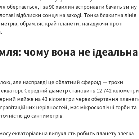
 обертається, і за 90 хвилин астронавти бачать зміну
лотаві відблиски сонця на заході. Тонка блакитна лінія
метрів, обрамляє край планети, нагадуючи про її
.
ля: чому вона не ідеальна
глою, але насправді це облатний сфероїд — трохи
екваторі. Середній діаметр становить 12 742 кілометри
ярний майже на 43 кілометри через обертання планет
гравітаційних нерівностей, має мікроскопічні горби та
точністю до сантиметрів.
мосу екваторіальна випуклість робить планету злегка