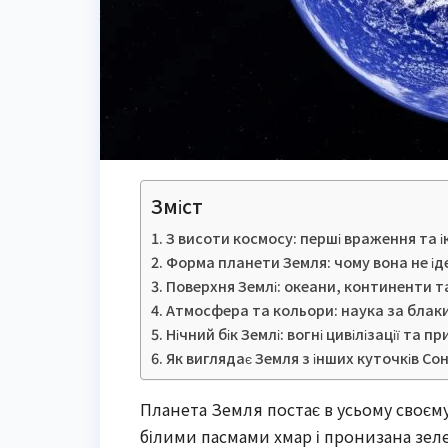
Зміст
З висоти космосу: перші враження та ік
Форма планети Земля: чому вона не ід
Поверхня Землі: океани, континенти та
Атмосфера та кольори: наука за блак
Нічний бік Землі: вогні цивілізації та п
Як виглядає Земля з інших куточків Со
Планета Земля постає в усьому своєм
білими пасмами хмар і пронизана зе