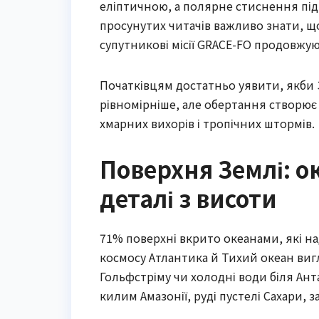
еліптичною, а полярне стиснення під
просунутих читачів важливо знати, що 
супутникові місії GRACE-FO продовжую
Початківцям достатньо уявити, якби 
рівномірніше, але обертання створює
хмарних вихорів і тропічних штормів.
Поверхня Землі: о
деталі з висоти
71% поверхні вкрито океанами, які н
космосу Атлантика й Тихий океан вигл
Гольфстріму чи холодні води біля Ан
килим Амазонії, руді пустелі Сахари, 