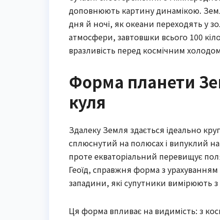
доповнюють картину динамікою. Земля
дня й ночі, як океани переходять у зо
атмосфери, завтовшки всього 100 кіло
вразливість перед космічним холодом
Форма планети Зем
куля
Здалеку Земля здається ідеально кру
сплюснутий на полюсах і випуклий на 
проте екваторіальний перевищує пол
Геоїд, справжня форма з урахуванням 
западини, які супутники вимірюють з 
Ця форма впливає на видимість: з кос