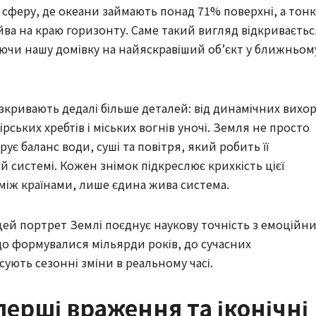
 сферу, де океани займають понад 71% поверхні, а тонк
ва на краю горизонту. Саме такий вигляд відкриваєтьс
ючи нашу домівку на найяскравіший об’єкт у ближньом
розкривають дедалі більше деталей: від динамічних вихор
ірських хребтів і міських вогнів уночі. Земля не просто
є баланс води, суші та повітря, який робить її
й системі. Кожен знімок підкреслює крихкість цієї
між країнами, лише єдина жива система.
 цей портрет Землі поєднує наукову точність з емоційн
що формувалися мільярди років, до сучасних
сують сезонні зміни в реальному часі.
перші враження та іконічні