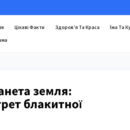
ія
Цікаві Факти
Здоров’я Та Краса
Їжа Та К
ама
анета земля:
рет блакитної