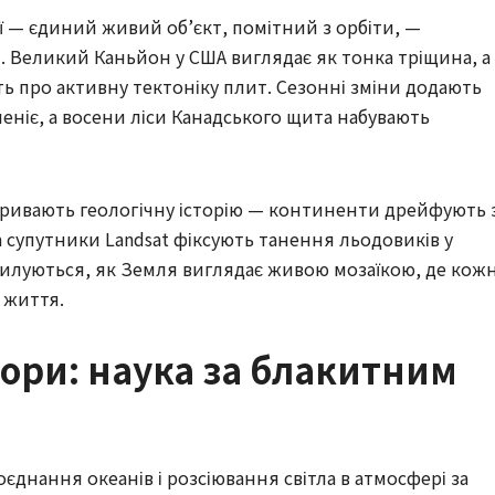
ї — єдиний живий об’єкт, помітний з орбіти, —
ні. Великий Каньйон у США виглядає як тонка тріщина, а
ть про активну тектоніку плит. Сезонні зміни додають
леніє, а восени ліси Канадського щита набувають
зкривають геологічну історію — континенти дрейфують з
 а супутники Landsat фіксують танення льодовиків у
 милуються, як Земля виглядає живою мозаїкою, де кож
 життя.
ори: наука за блакитним
єднання океанів і розсіювання світла в атмосфері за