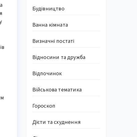
а
Будівництво
я
у
Ванна кімната
Визначні постаті
ів
Відносини та дружба
Відпочинок
Військова тематика
им
Гороскоп
Дієти та схуднення