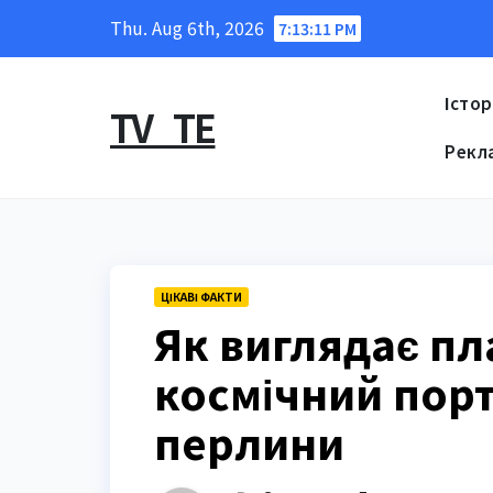
Skip
Thu. Aug 6th, 2026
7:13:12 PM
to
content
Істор
TV_TE
Рекл
ЦІКАВІ ФАКТИ
Як виглядає пл
космічний порт
перлини