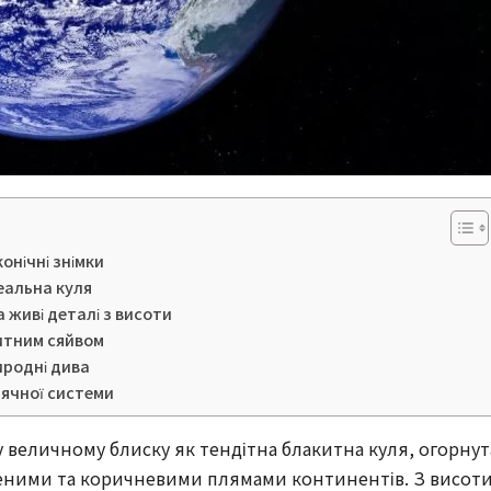
онічні знімки
еальна куля
 живі деталі з висоти
итним сяйвом
риродні дива
нячної системи
у величному блиску як тендітна блакитна куля, огорнут
леними та коричневими плямами континентів. З висот