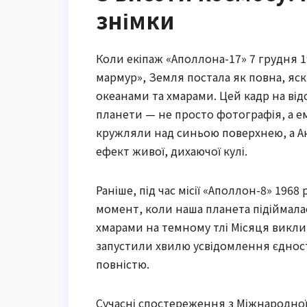
знімки
Коли екіпаж «Аполлона-17» 7 грудня 
мармур», Земля постала як повна, яск
океанами та хмарами. Цей кадр на від
планети — не просто фотографія, а е
кружляли над синьою поверхнею, а А
ефект живої, дихаючої кулі.
Раніше, під час місії «Аполлон-8» 1968
момент, коли наша планета підіймала
хмарами на темному тлі Місяця виклика
запустили хвилю усвідомлення єдності
повністю.
Сучасні спостереження з Міжнародної 