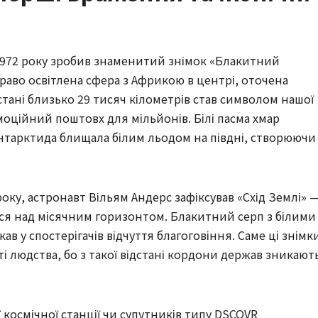
1972 року зробив знаменитий знімок «Блакитний
раво освітлена сфера з Африкою в центрі, оточена
стані близько 29 тисяч кілометрів став символом нашої
моційний поштовх для мільйонів. Білі пасма хмар
нтарктида блищала білим льодом на півдні, створюючи
 року, астронавт Вільям Андерс зафіксував «Схід Землі» 
ся над місячним горизонтом. Блакитний серп з білими
в у спостерігачів відчуття благоговіння. Саме ці знімк
 людства, бо з такої відстані кордони держав зникают
космічної станції чи супутників типу DSCOVR