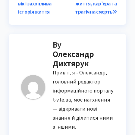
navigation
вік і захоплива
життя, кар’єра та
історія життя
трагічна смерть
By
Олександр
Дихтярук
Привіт, я - Олександр,
головний редактор
інформаційного порталу
t-v.te.ua, моє натхнення
— відкривати нові
знання й ділитися ними
з іншими.