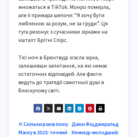
множаться в TikTok. Монро померла,
але її примара шепоче: “Я хочу бути
любленою за розум, не за груди”. Ця
туга резонує з сучасними зірками на
кшталт Брітні Спірс.
Тієї ночі в Брентвуді згасла зірка,
залишивши запитання, на які немає
остаточних відповідей. Але факти
ведуть до трагедії самотньої душі в
блискучому світі.
Post
Скільки років Ілону
Джон Фіцджеральд
Маску в 2025: точний
Кеннеді-молодший: