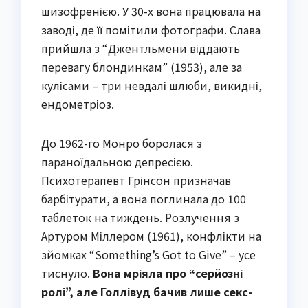
шизофренією. У 30-х вона працювала на
заводі, де її помітили фотографи. Слава
прийшла з “Джентльмени віддають
перевагу блондинкам” (1953), але за
кулісами – три невдалі шлюби, викидні,
ендометріоз.
До 1962-го Монро боролася з
параноїдальною депресією.
Психотерапевт Грінсон призначав
барбітурати, а вона поглинала до 100
таблеток на тиждень. Розлучення з
Артуром Міллером (1961), конфлікти на
зйомках “Something’s Got to Give” – усе
тиснуло.
Вона мріяла про “серйозні
ролі”, але Голлівуд бачив лише секс-