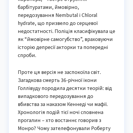
барбітуратами, ймовірно,
передозування Nembutal і Chloral
hydrate, що призвело до серцевої
недостатності. Поліція класифікувала це
як “ймовірне самогубство”, враховуючи
історію депресії акторки та попередні
спроби.
Проте ця версія не заспокоїла світ.
Загадкова смерть 36-річної ікони
Голлівуду породила десятки теорій: від
випадкового передозування до
вбивства за наказом Кеннеді чи мафії.
Хронологія подій тієї ночі сповнена
прогалин – хто востаннє говорив з
Монро? Чому зателефонували Роберту