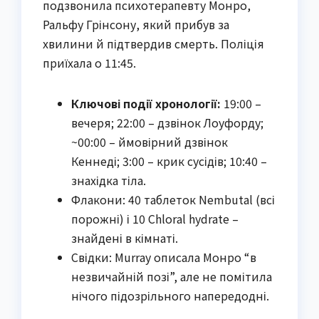
подзвонила психотерапевту Монро,
Ральфу Грінсону, який прибув за
хвилини й підтвердив смерть. Поліція
приїхала о 11:45.
Ключові події хронології:
19:00 –
вечеря; 22:00 – дзвінок Лоуфорду;
~00:00 – ймовірний дзвінок
Кеннеді; 3:00 – крик сусідів; 10:40 –
знахідка тіла.
Флакони: 40 таблеток Nembutal (всі
порожні) і 10 Chloral hydrate –
знайдені в кімнаті.
Свідки: Murray описала Монро “в
незвичайній позі”, але не помітила
нічого підозрільного напередодні.