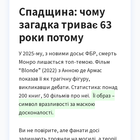
Спадщина: чому
загадка триває 63
роки потому
У 2025-му, з новими досьє ФБР, смерть
Монро лишається топ-темою. Фільм
“Blonde” (2022) з Анною де Армас
показав її як трагічну фігуру,
викликавши дебати. Статистика: понад
200 книг, 50 фільмів про неї.
Її образ –
символ вразливості за маскою
досконалості.
Ви не повірите, але фанати досі
залишають троянди на могилі, а теорії