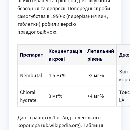
психотерапевта Грінсона для лікування
безсоння та депресії. Попередні спроби
самогубства в 1950-х (перерізання вен,
таблетки) робили версію
правдоподібною.
Концентрація
Летальний
Препарат
Дже
в крові
рівень
Звіт
Nembutal
4,5 мг%
>2 мг%
кор
Chloral
Токс
8 мг%
>4 мг%
hydrate
LA
Дані з рапорту Лос-Анджелесського
коронера (uk.wikipedia.org). Таблиця