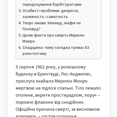
передозування барбітуратами
Особисті проблеми: депресія,
залежність і самотність
Теорії змови: Кеннеді, мафія чи
Голлівуд?
Цікаві факти про смерть Мерилін
Монро
Спадщина: чому загадка триває 63
роки потому
5 серпня 1962 року, у розкішному
будинку в Брентвуді, Лос-Анджелес,
прислуга знайшла Мерилін Монро
мертвою на підлозі спальні. Тіло лежало
оголене, вкрите простирадлом, поруч –
порожні флакони від снодійних.
Офіційна причина смерті, за висновком
коронера, – гостре отруєння