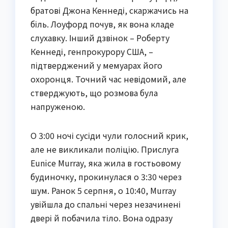
братові Джона Кеннеді, скаржачись на
біль. Лоуфорд почув, як вона кладе
слухавку. Інший дзвінок – Роберту
Кеннеді, генпрокурору США, –
підтверджений у мемуарах його
охоронця. Точний час невідомий, але
стверджують, що розмова була
напруженою.
О 3:00 ночі сусіди чули голосний крик,
але не викликали поліцію. Прислуга
Eunice Murray, яка жила в гостьовому
будиночку, прокинулася о 3:30 через
шум. Ранок 5 серпня, о 10:40, Murray
увійшла до спальні через незачинені
двері й побачила тіло. Вона одразу