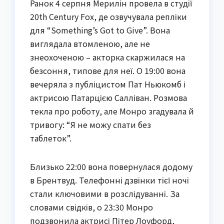
Ранок 4 серпня Мерилін провела в студії
20th Century Fox, де озвучувала репліки
для “Something’s Got to Give”. Вона
виглядала втомленою, але не
знеохоченою – акторка скаржилася на
безсоння, типове для неї. О 19:00 вона
вечеряла з публіцистом Пат Ньюкомб і
актрисою Патарцією Салліван. Розмова
текла про роботу, але Монро згадувала й
тривогу: “Я не можу спати без
таблеток”.
Близько 22:00 вона повернулася додому
в Брентвуд. Телефонні дзвінки тієї ночі
стали ключовими в розслідуванні. За
словами свідків, о 23:30 Монро
подзвонила актрисі Пітер Лоуфорд,