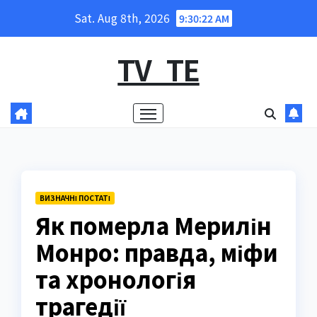
Skip
Sat. Aug 8th, 2026
9:30:23 AM
to
content
TV_TE
ВИЗНАЧНІ ПОСТАТІ
Як померла Мерилін
Монро: правда, міфи
та хронологія
трагедії