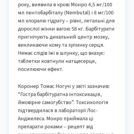
року, виявила в крові Монро 4,5 мг/100
мл пентобарбіталу (Nembutal) і 8 мг/100
мл хлоралю гідрату – рівні, летальні для
дорослої жінки вагою 58 кг. Барбітурати
пригнічують дихальний центр мозку,
викликаючи кому та зупинку серця.
Немає слідів їжі в шлунку, що вказує:
таблетки ковтнули натщесерце,
посилюючи ефект.
Коронер Томас Ногучі у звіті зазначив:
“Гостра барбітуратна інтоксикація,
ймовірне самогубство”. Токсикологія
підтвердилася в лабораторії Лос-
Анджелеса. Монро приймала ці
препарати роками – рецепт від