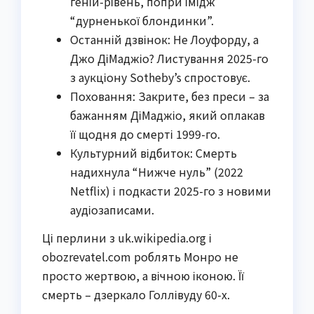
геній-рівень, попри імідж
“дурненької блондинки”.
Останній дзвінок: Не Лоуфорду, а
Джо ДіМаджіо? Листування 2025-го
з аукціону Sotheby’s спростовує.
Поховання: Закрите, без преси – за
бажанням ДіМаджіо, який оплакав
її щодня до смерті 1999-го.
Культурний відбиток: Смерть
надихнула “Нижче нуль” (2022
Netflix) і подкасти 2025-го з новими
аудіозаписами.
Ці перлини з uk.wikipedia.org і
obozrevatel.com роблять Монро не
просто жертвою, а вічною іконою. Її
смерть – дзеркало Голлівуду 60-х.