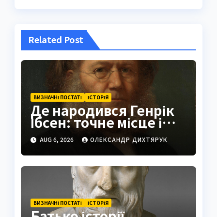
Related Post
ВИЗНАЧНІ ПОСТАТІ
ІСТОРІЯ
Де народився Генрік
Ібсен: точне місце і
історія
AUG 6, 2026
ОЛЕКСАНДР ДИХТЯРУК
ВИЗНАЧНІ ПОСТАТІ
ІСТОРІЯ
Батько історії