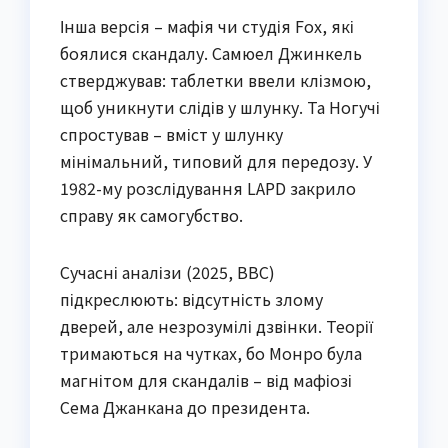
Інша версія – мафія чи студія Fox, які
боялися скандалу. Самюел Джинкель
стверджував: таблетки ввели клізмою,
щоб уникнути слідів у шлунку. Та Ногучі
спростував – вміст у шлунку
мінімальний, типовий для передозу. У
1982-му розслідування LAPD закрило
справу як самогубство.
Сучасні аналізи (2025, BBC)
підкреслюють: відсутність злому
дверей, але незрозумілі дзвінки. Теорії
тримаються на чутках, бо Монро була
магнітом для скандалів – від мафіозі
Сема Джанкана до президента.