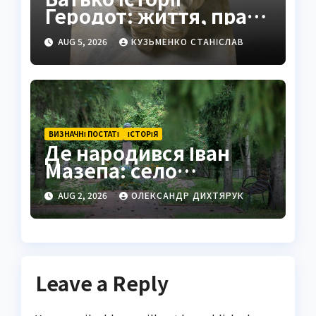
Геродот: життя, праці
та спадщина
AUG 5, 2026
КУЗЬМЕНКО СТАНІСЛАВ
ВИЗНАЧНІ ПОСТАТІ
ІСТОРІЯ
Де народився Іван
Мазепа: село
Мазепинці та корені
AUG 2, 2026
ОЛЕКСАНДР ДИХТЯРУК
легендарного
гетьмана
Leave a Reply