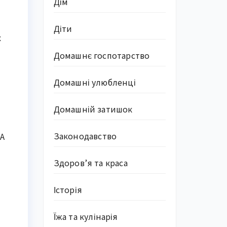
Дім
Діти
х
Домашнє госпотарство
Домашні улюбленці
Домашній затишок
Законодавство
 А
Здоров’я та краса
Історія
Їжа та кулінарія