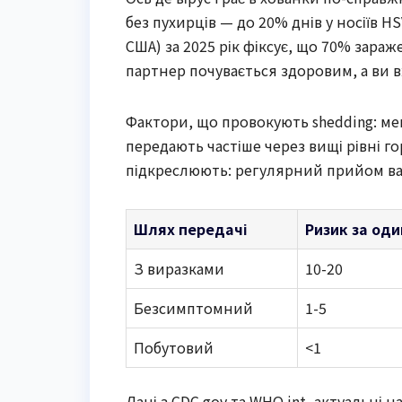
без пухирців — до 20% днів у носіїв 
США) за 2025 рік фіксує, що 70% зараж
партнер почувається здоровим, а ви в
Фактори, що провокують shedding: мен
передають частіше через вищі рівні го
підкреслюють: регулярний прийом ва
Шлях передачі
Ризик за оди
З виразками
10-20
Безсимптомний
1-5
Побутовий
<1
Дані з CDC.gov та WHO.int, актуальні 