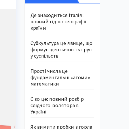
Де знаходиться Італія:
повний гід по географії
країни
Субкультура це явище, що
формує ідентичність груп
у суспільстві
Прості числа це
фундаментальні «атоми»
математики
Сізо це: повний розбір
слідчого ізолятора в
Україні
Як вимити пробки з горла