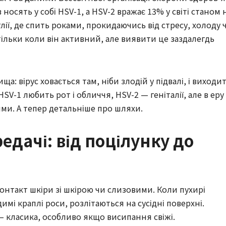
носять у собі HSV-1, а HSV-2 вражає 13% у світі станом 
глії, де спить роками, прокидаючись від стресу, холоду 
 тільки коли він активний, але виявити це заздалегдь
ща: вірус ховається там, ніби злодій у підвалі, і виходи
SV-1 любить рот і обличчя, HSV-2 — геніталії, але в еру
ми. А тепер детальніше про шляхи.
едачі: від поцілунку до
нтакт шкіри зі шкірою чи слизовими. Коли пухирі
имі краплі роси, розлітаються на сусідні поверхні.
 класика, особливо якщо висипання свіжі.