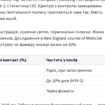
HSV-2. Статистика CDC (Центри з контролю захворювань
ень генітального герпесу трапляються саме так. Уявіть:
же носій.
струація, сонячне світло, гормональні сплески. Жінки
рмонів. Дослідження в New England Journal of Medicine
лтрекс чи фамвіру знижує ризик на 50%.
н контакт (%)
Частота у носіїв
Рідко, при загостреннях
До 20% днів (HSV-2)
Через фомаїти
на 2025 рік. Таблиця показує: безсимптомний шлях — лід