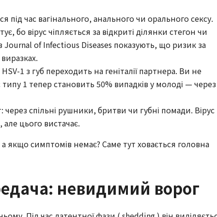
я під час вагінального, анального чи орального сексу.
ує, бо вірус чіпляється за відкриті ділянки стегон чи
Journal of Infectious Diseases показують, що ризик за
 виразках.
SV-1 з губ переходить на геніталії партнера. Ви не
с типу 1 тепер становить 50% випадків у молоді — через
: через спільні рушники, бритви чи губні помади. Вірус
 але цього вистачає.
 а якщо симптомів немає? Саме тут ховається головна
едача: невидимий ворог
ьому. Під час латентної фази ( shedding ) він виділяєть