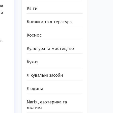
на
Квіти
чи
Книжки та література
Космос
ть
Культура та мистецтво
Кухня
Лікувальні засоби
Людина
Магія, езотерика та
містика