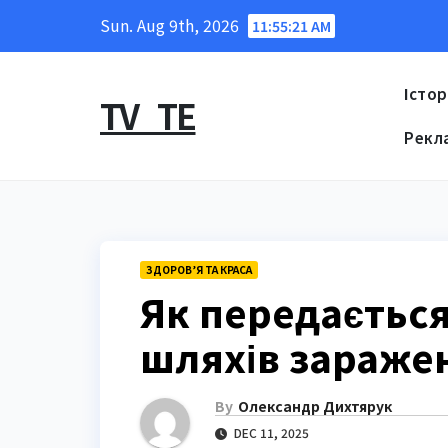
Skip
Sun. Aug 9th, 2026
11:55:22 AM
to
content
Істор
TV_TE
Рекл
ЗДОРОВ’Я ТА КРАСА
Як передається
шляхів зараже
By
Олександр Дихтярук
DEC 11, 2025