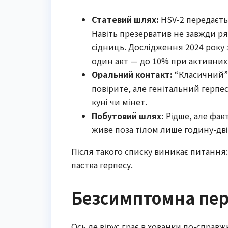
Статевий шлях:
HSV-2 передаєтьс
Навіть презерватив не завжди рят
сідниць. Дослідження 2024 року з 
один акт — до 10% при активних
Оральний контакт:
“Класичний” H
повірите, але генітальний герпе
куні чи мінет.
Побутовий шлях:
Рідше, але факт
живе поза тілом лише годину-дві,
Після такого списку виникає питання:
пастка герпесу.
Безсимптомна пер
Ось де вірус грає в хованки по-справжн