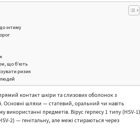
 до інтиму
орог
’я
ри, що б’ють
ізувати ризик
х людей
прямий контакт шкіри та слизових оболонок з
й. Основні шляхи — статевий, оральний чи навіть
у використанні предметів. Вірус герпесу 1 типу (HSV-1
(HSV-2) — генітальну, але межі стираються через