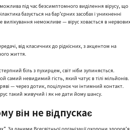
 можлива під час безсимптомного виділення вірусу, що
актика базується на бар’єрних засобах і уникненні
вне вилікування неможливе — вірус ховається в нервови
редачі, від класичних до рідкісних, з акцентом на
ного життя.
стерпний біль з пухирцем, світ ніби зупиняється.
ой самий невидимий гість, який чатує в тілі мільйонів.
емряві — через дотик, поцілунок чи інтимний контакт.
рус такий живучий і як не дати йому шансу.
ому він не відпускає
ах”. За даними Всесвітньої організації охорони здоров’я