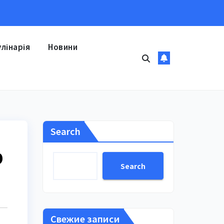
улінарія
Новини
Search
р
Search
Свежие записи