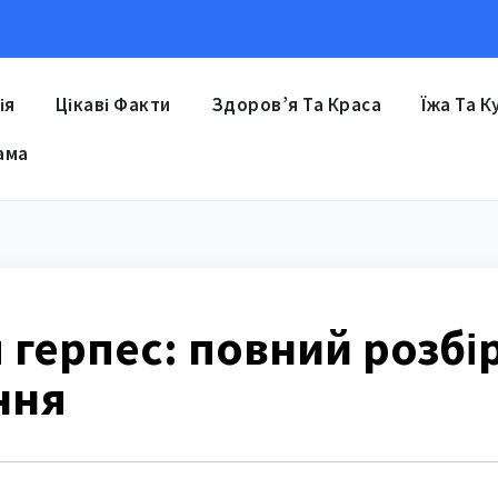
ія
Цікаві Факти
Здоров’я Та Краса
Їжа Та К
ама
 герпес: повний розбі
ння