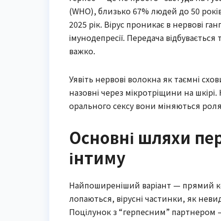
(WHO), близько 67% людей до 50 років 
2025 рік. Вірус проникає в нервові ган
імунодепресії. Передача відбувається
важко.
Уявіть нервові волокна як таємні схови
назовні через мікротріщини на шкірі. H
орального сексу вони міняються роля
Основні шляхи пер
інтиму
Найпоширеніший варіант — прямий ко
лопаються, вірусні частинки, як невид
Поцілунок з “герпесним” партнером —