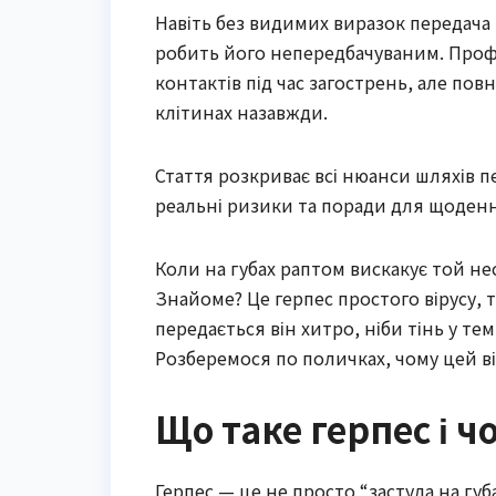
Навіть без видимих виразок передача
робить його непередбачуваним. Профіл
контактів під час загострень, але по
клітинах назавжди.
Стаття розкриває всі нюанси шляхів пе
реальні ризики та поради для щоден
Коли на губах раптом вискакує той не
Знайоме? Це герпес простого вірусу, т
передається він хитро, ніби тінь у т
Розберемося по поличках, чому цей ві
Що таке герпес і ч
Герпес — це не просто “застуда на губ