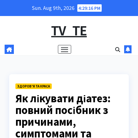
Skip
Sun. Aug 9th, 2026
4:29:17 PM
to
content
TV_TE
ЗДОРОВ’Я ТА КРАСА
Як лікувати діатез:
повний посібник з
причинами,
симптомами та