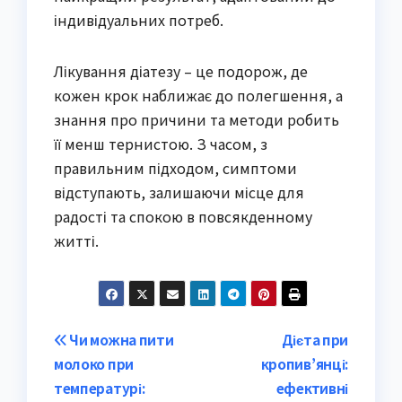
індивідуальних потреб.
Лікування діатезу – це подорож, де
кожен крок наближає до полегшення, а
знання про причини та методи робить
її менш тернистою. З часом, з
правильним підходом, симптоми
відступають, залишаючи місце для
радості та спокою в повсякденному
житті.
Post
Чи можна пити
Дієта при
молоко при
кропив’янці:
navigation
температурі:
ефективні