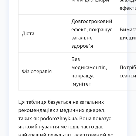
ефект
Довгостроковий
ефект, покращує
Вимаг
Дієта
загальне
дисци
здоров’я
Без
медикаментів,
Потріб
Фізіотерапія
покращує
сеанс
імунітет
Ця таблиця базується на загальних
рекомендаціях з медичних джерел,
таких як podorozhnyk.ua. Вона показує,
як комбінування методів часто дає
найкращий результат, адаптований до