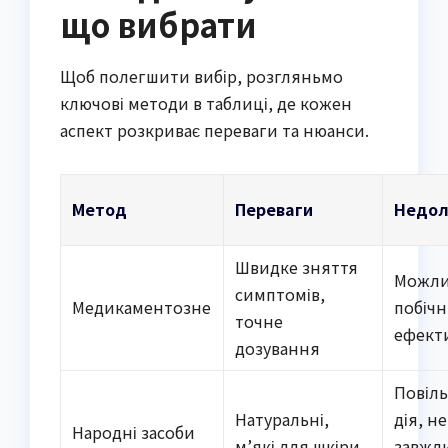
що вибрати
Щоб полегшити вибір, розгляньмо
ключові методи в таблиці, де кожен
аспект розкриває переваги та нюанси.
Метод
Переваги
Недол
Швидке зняття
Можли
симптомів,
Медикаментозне
побічн
точне
ефект
дозування
Повіл
Натуральні,
дія, не
Народні засоби
м’які для шкіри
завжд