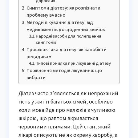
дорослих
Симптоми діатезу: як розпізнати
проблему вчасно
Методи лікування діатезу: від
медикаментів до щоденних звичок
Народні засоби для полегшення
симптомів
Профілактика діатезу: як запобігти
рецидивам
Типові помилки при лікуванні діатезу
Порівняння методів лікування: що
вибрати
Діатез часто з’являється як непроханий
гість у житті багатьох сімей, особливо
коли мова йде про малюків з чутливою
шкірою, що раптом вкривається
червоними плямами. Цей стан, який
лікарі описують не як окрему хворобу, а