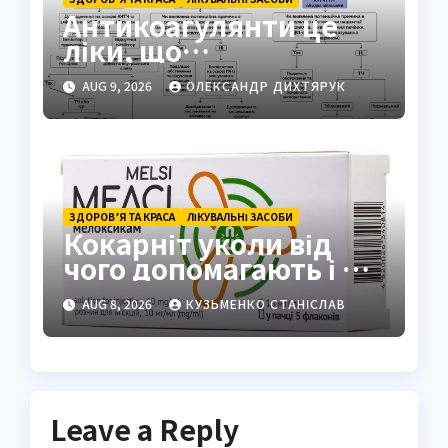
Антикоагулянти це
ліки, що
контролюють
AUG 9, 2026
ОЛЕКСАНДР ДИХТЯРУК
згортання крові
ЗДОРОВ’Я ТА КРАСА
ЛІКУВАЛЬНІ ЗАСОБИ
Кокарніт уколи від
чого допомагають і як
працюють
AUG 8, 2026
КУЗЬМЕНКО СТАНІСЛАВ
Leave a Reply