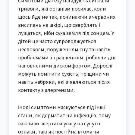
Симптоми діатезу нагадують сигнали
тривоги, які організм посилає, коли
щось йде не так, починаючи з червоних
висипань на шкірі, що сверблять і
лущаться, ніби суха земля під сонцем. У
дітей це часто супроводжується
неспокоєм, порушенням сну та навіть
проблемами з травленням, роблячи дні
наповненими дискомфортом. Дорослі
можуть помітити сухість, тріщини чи
навіть набряки, які з’являються після
контакту з алергенами.
Іноді симптоми маскуються під інші
стани, як дерматит чи інфекцію, тому
важливо звертати увагу на супутні
ознаки, такі як постійна втома чи