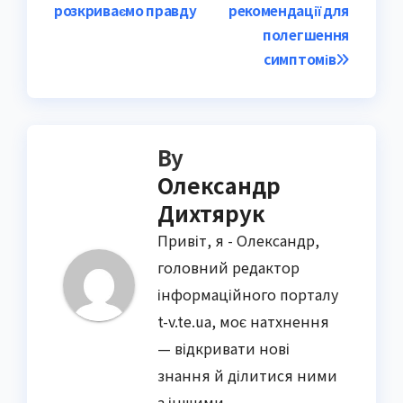
розкриваємо правду
рекомендації для
полегшення
симптомів
By
Олександр
Дихтярук
Привіт, я - Олександр,
головний редактор
інформаційного порталу
t-v.te.ua, моє натхнення
— відкривати нові
знання й ділитися ними
з іншими.