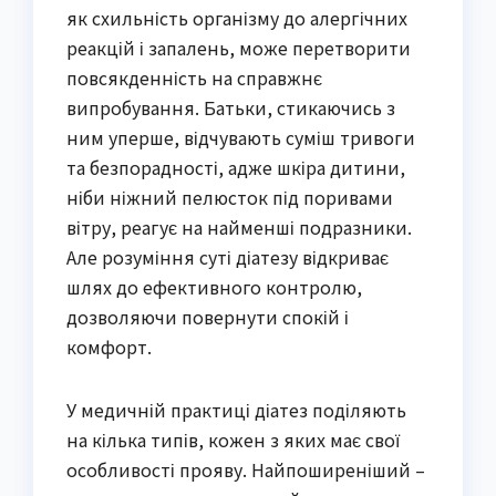
як схильність організму до алергічних
реакцій і запалень, може перетворити
повсякденність на справжнє
випробування. Батьки, стикаючись з
ним уперше, відчувають суміш тривоги
та безпорадності, адже шкіра дитини,
ніби ніжний пелюсток під поривами
вітру, реагує на найменші подразники.
Але розуміння суті діатезу відкриває
шлях до ефективного контролю,
дозволяючи повернути спокій і
комфорт.
У медичній практиці діатез поділяють
на кілька типів, кожен з яких має свої
особливості прояву. Найпоширеніший –