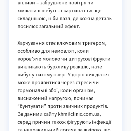
впливи – забруднене повітря чи
хімікати в побуті – і картина стає ще
складнішою, ніби пазл, де кожна деталь
посилює загальний ефект.
Харчування стає ключовим тригером,
особливо для немовлят, коли
коров’яче молоко чи цитрусові фрукти
викликають бурхливу реакцію, наче
вибух у тихому озері. У дорослих діатез
може проявитися через стреси чи
гормональні збої, коли організм,
виснажений напругою, починає
“бунтувати” проти звичних продуктів.
За даними сайту khmilclinic.com.ua,
серед причин також фігурують інфекції
та неправильний догляд за шкірою, що