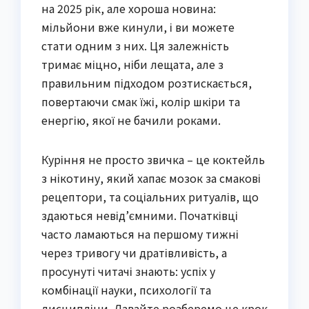
на 2025 рік, але хороша новина:
мільйони вже кинули, і ви можете
стати одним з них. Ця залежність
тримає міцно, ніби лещата, але з
правильним підходом розтискається,
повертаючи смак їжі, колір шкіри та
енергію, якої не бачили роками.
Куріння не просто звичка – це коктейль
з нікотину, який хапає мозок за смакові
рецептори, та соціальних ритуалів, що
здаються невід’ємними. Початківці
часто ламаються на першому тижні
через тривогу чи дратівливість, а
просунуті читачі знають: успіх у
комбінації науки, психології та
дисципліни. Давайте розберемо це крок