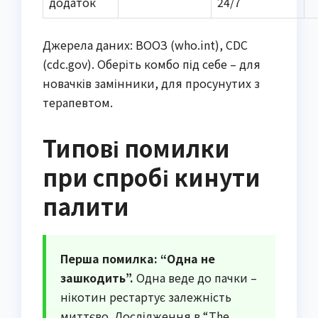
додаток
24/7
Джерела даних: ВООЗ (who.int), CDC
(cdc.gov). Оберіть комбо під себе – для
новачків замінники, для просунутих з
терапевтом.
Типові помилки
при спробі кинути
палити
Перша помилка: “Одна не
зашкодить”.
Одна веде до пачки –
нікотин рестартує залежність
миттєво. Дослідження в “The