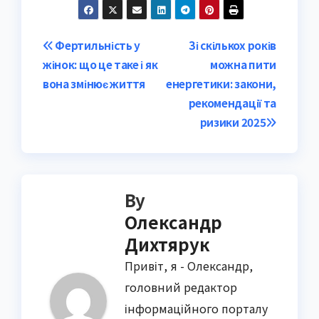
Post
Фертильність у
Зі скількох років
жінок: що це таке і як
можна пити
navigation
вона змінює життя
енергетики: закони,
рекомендації та
ризики 2025
By
Олександр
Дихтярук
Привіт, я - Олександр,
головний редактор
інформаційного порталу