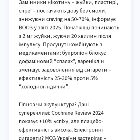
Замінники нікотину – жуйки, пластирі,
спреї – постачають дозу без смоли,
знижуючи craving на 50-70%, інформує
ВООЗ у звіті 2025. Початківці починають
з 2 мг жуйки, жуючи 20 хвилин після
імпульсу. Просунуті комбінують з
медикаментами: бупропіон блокує
дофаміновий “спалах”, вареніклін
зменшує задоволення від сигарети –
ефективність 25-30% проти 5%
“холодної індички”.
Гіпноз чи акупунктура? Дані
суперечливі: Cochrane Review 2024
показує +10% успіху, але плацебо-
ефективність висока. Електронні
сигарети? МОЗ України застерігає –