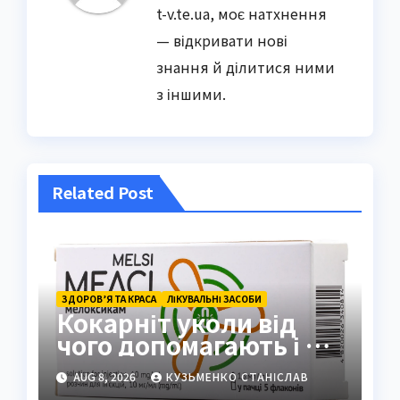
t-v.te.ua, моє натхнення
— відкривати нові
знання й ділитися ними
з іншими.
Related Post
ЗДОРОВ’Я ТА КРАСА
ЛІКУВАЛЬНІ ЗАСОБИ
Кокарніт уколи від
чого допомагають і як
працюють
AUG 8, 2026
КУЗЬМЕНКО СТАНІСЛАВ