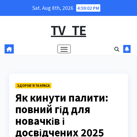
Skip
Sat. Aug 8th, 2026
4:59:03 PM
to
content
TV_TE
ЗДОРОВ’Я ТА КРАСА
Як кинути палити:
повний гід для
новачків і
досвідчених 2025