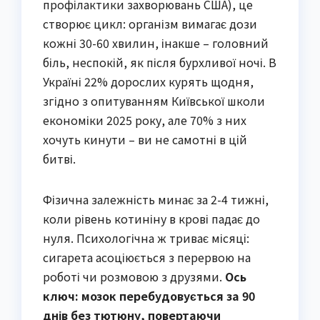
профілактики захворювань США), це
створює цикл: організм вимагає дози
кожні 30-60 хвилин, інакше – головний
біль, неспокій, як після бурхливої ночі. В
Україні 22% дорослих курять щодня,
згідно з опитуванням Київської школи
економіки 2025 року, але 70% з них
хочуть кинути – ви не самотні в цій
битві.
Фізична залежність минає за 2-4 тижні,
коли рівень котиніну в крові падає до
нуля. Психологічна ж триває місяці:
сигарета асоціюється з перервою на
роботі чи розмовою з друзями.
Ось
ключ: мозок перебудовується за 90
днів без тютюну, повертаючи