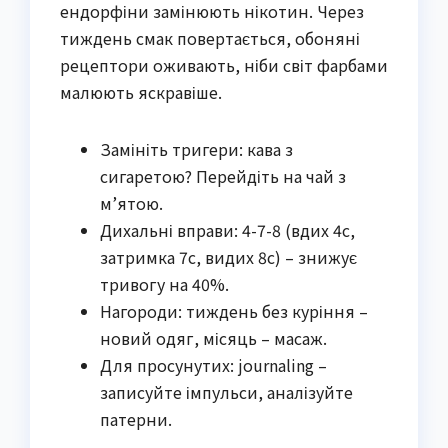
ендорфіни замінюють нікотин. Через
тиждень смак повертається, обоняні
рецептори оживають, ніби світ фарбами
малюють яскравіше.
Замініть тригери: кава з
сигаретою? Перейдіть на чай з
м’ятою.
Дихальні вправи: 4-7-8 (вдих 4с,
затримка 7с, видих 8с) – знижує
тривогу на 40%.
Нагороди: тиждень без куріння –
новий одяг, місяць – масаж.
Для просунутих: journaling –
записуйте імпульси, аналізуйте
патерни.