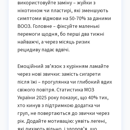
використовуйте заміну – жуйки з
нікотином чи пластирі, які зменшують
симптоми відмови на 50-70% за даними
ВООЗ. Головне – фіксуйте маленькі
перемоги щодня, бо перші два тижні
найважчі, а через місяць ризик
рецидиву падає вдвічі.
Емоційний зв’язок з курінням ламайте
через нові звички: замість сигарети
після їжі – прогулянка чи глибокий вдих
свіжого повітря. Статистика МОЗ
України 2025 року показує, що 40% тих,
хто кинув з підтримкою додатка чи
груп, не повертаються до звички через
рік. Додайте мотивацію: уявіть легені,
які дихають вільно, і здоров’я, що