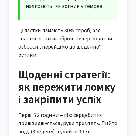
надихають, як вогник у темряві.
Ці пастки ламають 80% спроб, але
знання їх – ваша зброя. Тепер, коли ви
озброєні, перейдімо до щоденної
рутини.
Щоденні стратегії:
як пережити ломку
і закріпити успіх
Перші 72 години – пік: серцебиття
пришвидшується, руки тремтять. Пийте
воду (3 л/день), гуляйте 30 хв –