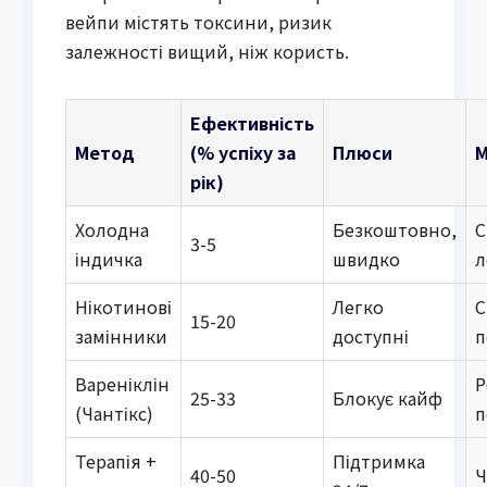
вейпи містять токсини, ризик
залежності вищий, ніж користь.
Ефективність
Метод
(% успіху за
Плюси
М
рік)
Холодна
Безкоштовно,
С
3-5
індичка
швидко
л
Нікотинові
Легко
С
15-20
замінники
доступні
п
Вареніклін
Р
25-33
Блокує кайф
(Чантікс)
п
Терапія +
Підтримка
40-50
Ч