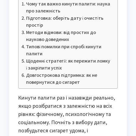
Чому так важко кинути палити: наука
про залежність
Підготовка: оберіть дату і очистіть
простір
Методи відмови: від простих до
науково доведених
Типові помилки при спробі кинути
палити
Щоденні стратегії: як пережити ломку
і закріпити успіх
Довгострокова підтримка: як не
повернутися до сигарет
Кинути палити раз і назавжди реально,
якщо розібратися з залежністю на всіх
рівнях: фізичному, психологічному та
соціальному. Почніть з вибору дати,
позбудьтеся сигарет удома, і