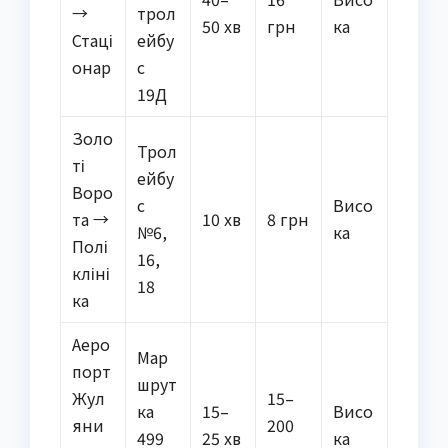
→
трол
50 хв
грн
ка
Стаці
ейбу
онар
с
19Д
Золо
Трол
ті
ейбу
Воро
с
Висо
та →
10 хв
8 грн
№6,
ка
Полі
16,
кліні
18
ка
Аеро
Мар
порт
шрут
Жул
15–
ка
15–
Висо
яни
200
499
25 хв
ка