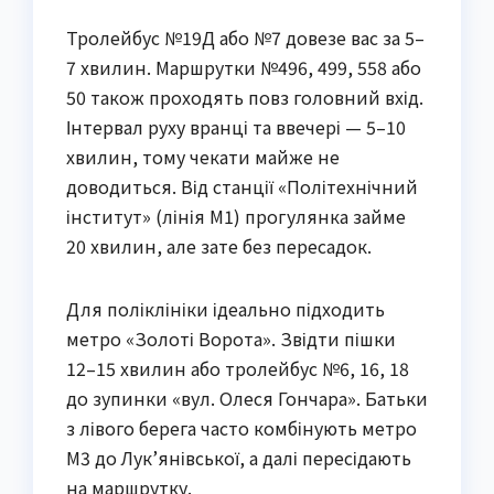
Тролейбус №19Д або №7 довезе вас за 5–
7 хвилин. Маршрутки №496, 499, 558 або
50 також проходять повз головний вхід.
Інтервал руху вранці та ввечері — 5–10
хвилин, тому чекати майже не
доводиться. Від станції «Політехнічний
інститут» (лінія М1) прогулянка займе
20 хвилин, але зате без пересадок.
Для поліклініки ідеально підходить
метро «Золоті Ворота». Звідти пішки
12–15 хвилин або тролейбус №6, 16, 18
до зупинки «вул. Олеся Гончара». Батьки
з лівого берега часто комбінують метро
М3 до Лук’янівської, а далі пересідають
на маршрутку.