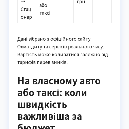
→
грн
або
Стаці
таксі
онар
Дані зібрано з офіційного сайту
Охматдиту та сервісів реального часу.
Вартість може коливатися залежно від
тарифів перевізників.
На власному авто
або таксі: коли
швидкість
важливіша за
бюджет