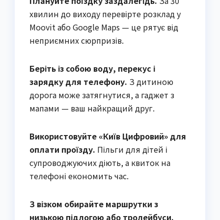
Плануйте поїздку заздалегідь.
За 30
хвилин до виходу перевірте розклад у
Moovit або Google Maps — це рятує від
неприємних сюрпризів.
Беріть із собою воду, перекус і
зарядку для телефону.
З дитиною
дорога може затягнутися, а гаджет з
мапами — ваш найкращий друг.
Використовуйте «Київ Цифровий» для
оплати проїзду.
Пільги для дітей і
супроводжуючих діють, а квиток на
телефоні економить час.
З візком обирайте маршрутки з
низькою підлогою або тролейбуси.