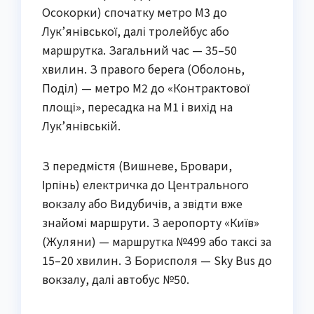
Осокорки) спочатку метро М3 до
Лук’янівської, далі тролейбус або
маршрутка. Загальний час — 35–50
хвилин. З правого берега (Оболонь,
Поділ) — метро М2 до «Контрактової
площі», пересадка на М1 і вихід на
Лук’янівській.
З передмістя (Вишневе, Бровари,
Ірпінь) електричка до Центрального
вокзалу або Видубичів, а звідти вже
знайомі маршрути. З аеропорту «Київ»
(Жуляни) — маршрутка №499 або таксі за
15–20 хвилин. З Борисполя — Sky Bus до
вокзалу, далі автобус №50.