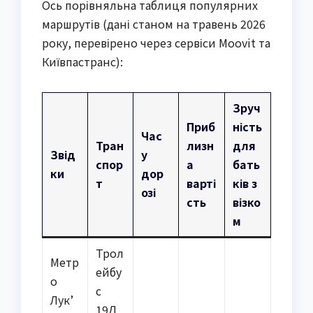
Ось порівняльна таблиця популярних
маршрутів (дані станом на травень 2026
року, перевірено через сервіси Moovit та
Київпастранс):
Зруч
Приб
ність
Час
Тран
лизн
для
Звід
у
спор
а
бать
ки
дор
т
варті
ків з
озі
сть
візко
м
Трол
Метр
ейбу
о
с
Лук’
19Д