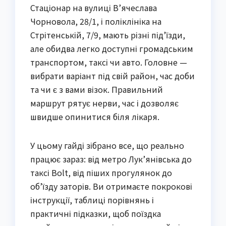
Стаціонар на вулиці В’ячеслава
Чорновола, 28/1, і поліклініка на
Стрітенській, 7/9, мають різні під’їзди,
але обидва легко доступні громадським
транспортом, таксі чи авто. Головне —
вибрати варіант під свій район, час доби
та чи є з вами візок. Правильний
маршрут рятує нерви, час і дозволяє
швидше опинитися біля лікаря.
У цьому гайді зібрано все, що реально
працює зараз: від метро Лук’янівська до
таксі Bolt, від піших прогулянок до
об’їзду заторів. Ви отримаєте покрокові
інструкції, таблиці порівнянь і
практичні підказки, щоб поїздка