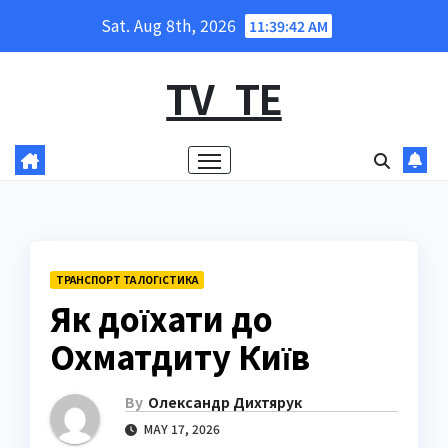
Skip
Sat. Aug 8th, 2026
11:39:43 AM
to
content
TV_TE
ТРАНСПОРТ ТА ЛОГІСТИКА
Як доїхати до
Охматдиту Київ
By
Олександр Дихтярук
MAY 17, 2026