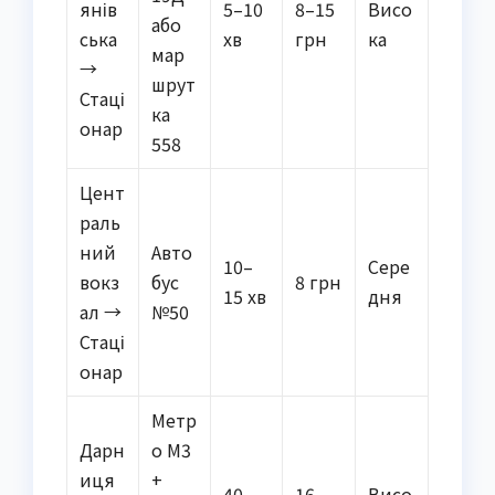
янів
5–10
8–15
Висо
або
ська
хв
грн
ка
мар
→
шрут
Стаці
ка
онар
558
Цент
раль
ний
Авто
10–
Сере
вокз
бус
8 грн
15 хв
дня
ал →
№50
Стаці
онар
Метр
Дарн
о М3
иця
+
40–
16
Висо