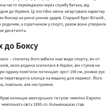
на часто переїжджала через службу батька, від
дом до України. Ці постійні зміни загартували характер
к боксер на ринзі уникає ударів. Старший брат Віталій,
о родичем, а соратником у спорті, разом вони утворил
вж десятиліть.
х до Боксу
инг – спочатку його вабили інші види спорту, як-от
оків, коли родина оселилася в Україні, він ступив на
и одразу помітили потенціал: зріст 198 см, розмах рук
гли перетворити хлопця на машину для перемог. Його
а, повільне, але нестримне.
брав колекцію аматорських титулів: чемпіон Європи
 чемпіонату світу 1995-го. Кульмінацією став