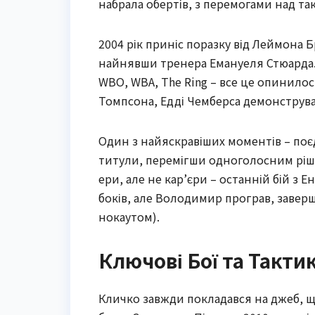
набрала обертів, з перемогами над т
2004 рік приніс поразку від Леймона
найнявши тренера Емануеля Стюарда. З
WBO, WBA, The Ring – все це опинилося
Томпсона, Едді Чемберса демонструвал
Один з найяскравіших моментів – поєд
титули, перемігши одноголосним рішен
ери, але не кар’єри – останній бій з 
боків, але Володимир програв, заверш
нокаутом).
Ключові Бої та Такти
Кличко завжди покладався на джеб, щ