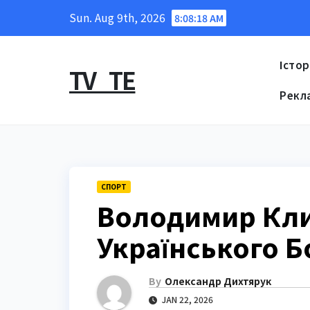
Skip
Sun. Aug 9th, 2026
8:08:20 AM
to
content
Істор
TV_TE
Рекл
СПОРТ
Володимир Кли
Українського Б
By
Олександр Дихтярук
JAN 22, 2026