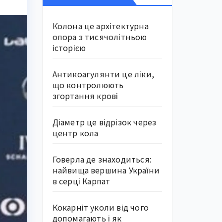
Колона це архітектурна
опора з тисячолітньою
історією
Антикоагулянти це ліки,
що контролюють
згортання крові
Діаметр це відрізок через
центр кола
Говерла де знаходиться:
найвища вершина України
в серці Карпат
Кокарніт уколи від чого
допомагають і як