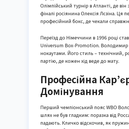
Олімпійський турнір в Атланті, де він
фіналі росіянина Олексія Лєзіна. Ця п
професійний бокс, де чекали справжн
Переїзд до Німеччини в 1996 році ста
Universum Box-Promotion. Володимир ш
нокаутами. Його стиль – технічний, 
партію, де кожен хід веде до мату.
Професійна Кар’єр
Домінування
Перший чемпіонський пояс WBO Волод
шлях не був гладким: поразка від Росс
падають. Кличко відскочив, як пружина