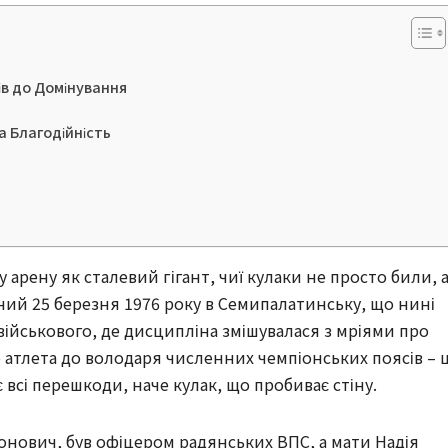
ів до Домінування
а Благодійність
арену як сталевий гігант, чиї кулаки не просто били, 
ний 25 березня 1976 року в Семипалатинську, що нині
і військового, де дисципліна змішувалася з мріями про
 атлета до володаря численних чемпіонських поясів – 
 всі перешкоди, наче кулак, що пробиває стіну.
нович, був офіцером радянських ВПС, а мати Надія