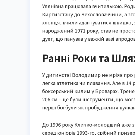
Улянівна працювала вчителькою. Роди
Киргизстану до Чехословаччини, а зго
хлопця, вчили адаптуватися швидко, я
народжений 1971 року, став не прост
дует, що панував у важкій вазі впродо
Ранні Роки та Шля
У дитинстві Володимир не мріяв про р
легка атлетика чи плавання. Але в 14 р
боксерський килим у Броварах. Тренер
206 см – це були інструменти, що мо
перші бої були як пробудження вулкан
До 1996 року Кличко-молодший вже зі
серед юніорів 1993-го, срібний призер