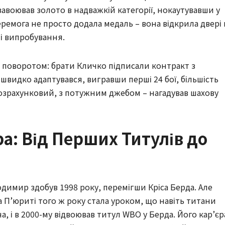
 завоював золото в надважкій категорії, нокаутувавши у
еремога не просто додала медаль – вона відкрила двері 
і випробування.
в поворотом: брати Кличко підписали контракт з
видко адаптувався, вигравши перші 24 бої, більшість
розрахунковий, з потужним джебом – нагадував шахову
а: Від Перших Титулів до
имир здобув 1998 року, перемігши Кріса Берда. Але
а П’юриті того ж року стала уроком, що навіть титани
, і в 2000-му відвоював титул WBO у Берда. Його кар’єр