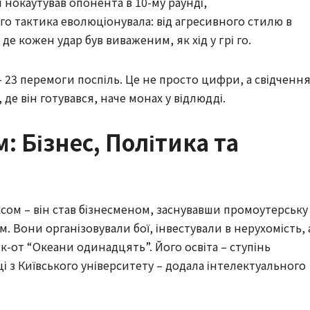
 нокаутував опонента в 10-му раунді,
о тактика еволюціонувала: від агресивного стилю в
 де кожен удар був виваженим, як хід у грі го.
 – 23 перемоги поспіль. Це не просто цифри, а свідченн
 де він готувався, наче монах у відлюдді.
: Бізнес, Політика та
ом – він став бізнесменом, заснувавши промоутерську
. Вони організовували бої, інвестували в нерухомість, 
к-от “Океани одинадцять”. Його освіта – ступінь
ці з Київського університету – додала інтелектуального