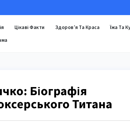
ія
Цікаві Факти
Здоров’я Та Краса
Їжа Та К
ама
чко: Біографія
оксерського Титана