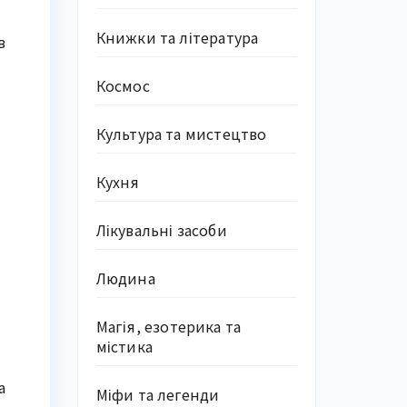
Книжки та література
в
Космос
Культура та мистецтво
Кухня
Лікувальні засоби
Людина
Магія, езотерика та
містика
а
Міфи та легенди