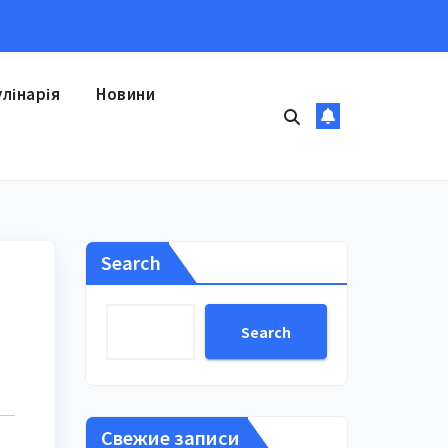
улінарія
Новини
Search
Search
Свежие записи