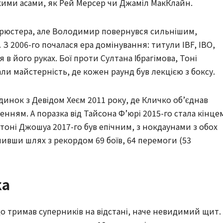
акими асами, як Рей Мерсер чи Джаміл МакКлайн.
 Брюстера, але Володимир повернувся сильнішим,
 2006-го почалася ера домінування: титули IBF, IBO,
 в його руках. Бої проти Султана Ібрагімова, Тоні
и майстерність, де кожен раунд був лекцією з боксу.
инок з Девідом Хеєм 2011 року, де Кличко об’єднав
ням. А поразка від Тайсона Ф’юрі 2015-го стала кінце
Ентоні Джошуа 2017-го був епічним, з нокдаунами з обох
ивши шлях з рекордом 69 боїв, 64 перемоги (53
ка
о тримав суперників на відстані, наче невидимий щит.