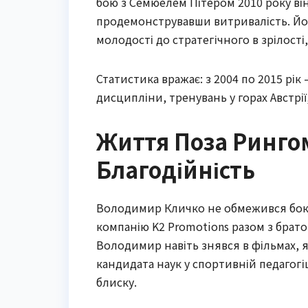
бою з Семюелем Пітером 2010 року він
продемонструвавши витривалість. Йог
молодості до стратегічного в зрілості,
Статистика вражає: з 2004 по 2015 рік
дисципліни, тренувань у горах Австрії,
Життя Поза Рингом
Благодійність
Володимир Кличко не обмежився бокс
компанію K2 Promotions разом з братом
Володимир навіть знявся в фільмах, я
кандидата наук у спортивній педагогі
блиску.