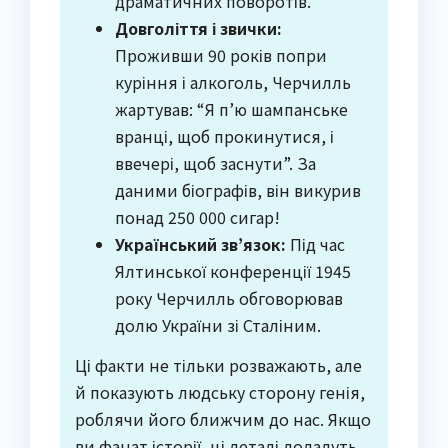
драматичних поворотів.
Довголіття і звички:
Проживши 90 років попри
куріння і алкоголь, Черчилль
жартував: “Я п’ю шампанське
вранці, щоб прокинутися, і
ввечері, щоб заснути”. За
даними біографів, він викурив
понад 250 000 сигар!
Український зв’язок:
Під час
Ялтинської конференції 1945
року Черчилль обговорював
долю України зі Сталіним.
Ці факти не тільки розважають, але
й показують людську сторону генія,
роблячи його ближчим до нас. Якщо
ви фанат історії, ці деталі додадуть