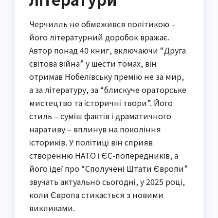
Черчилль не обмежився політикою –
його літературний доробок вражає.
Автор понад 40 книг, включаючи “Друга
світова війна” у шести томах, він
отримав Нобелівську премію не за мир,
а за літературу, за “блискуче ораторське
мистецтво та історичні твори”. Його
стиль – суміш фактів і драматичного
наративу – вплинув на покоління
істориків. У політиці він сприяв
створенню НАТО і ЄС-попередників, а
його ідеї про “Сполучені Штати Європи”
звучать актуально сьогодні, у 2025 році,
коли Європа стикається з новими
викликами.