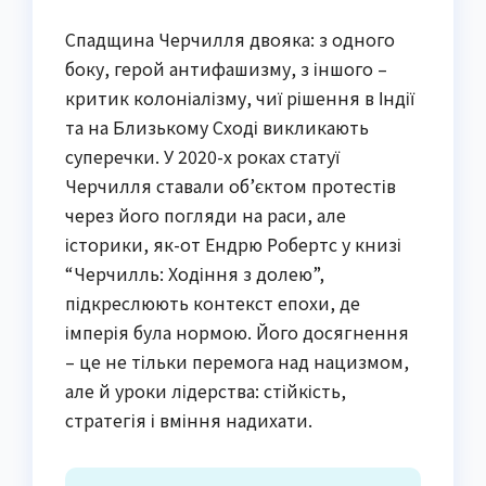
Спадщина Черчилля двояка: з одного
боку, герой антифашизму, з іншого –
критик колоніалізму, чиї рішення в Індії
та на Близькому Сході викликають
суперечки. У 2020-х роках статуї
Черчилля ставали об’єктом протестів
через його погляди на раси, але
історики, як-от Ендрю Робертс у книзі
“Черчилль: Ходіння з долею”,
підкреслюють контекст епохи, де
імперія була нормою. Його досягнення
– це не тільки перемога над нацизмом,
але й уроки лідерства: стійкість,
стратегія і вміння надихати.