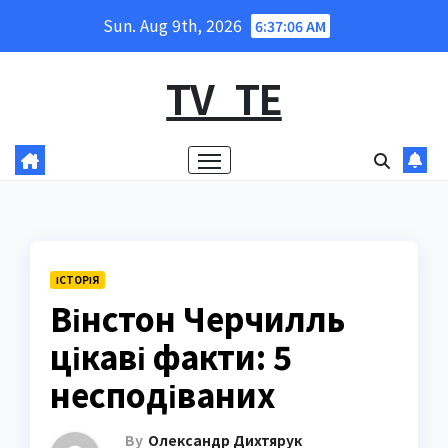
Skip
Sun. Aug 9th, 2026
6:37:07 AM
to
content
TV_TE
ІСТОРІЯ
Вінстон Черчилль
цікаві факти: 5
несподіваних
By
Олександр Дихтярук