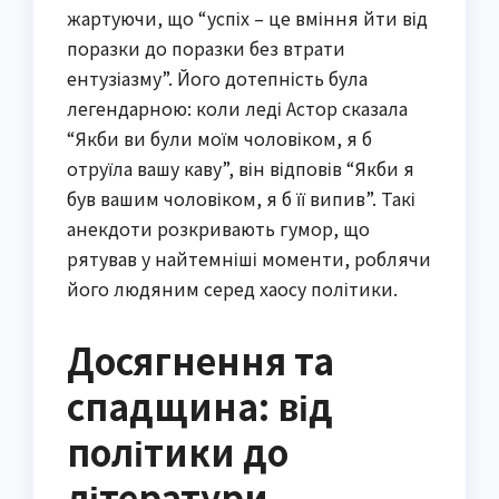
жартуючи, що “успіх – це вміння йти від
поразки до поразки без втрати
ентузіазму”. Його дотепність була
легендарною: коли леді Астор сказала
“Якби ви були моїм чоловіком, я б
отруїла вашу каву”, він відповів “Якби я
був вашим чоловіком, я б її випив”. Такі
анекдоти розкривають гумор, що
рятував у найтемніші моменти, роблячи
його людяним серед хаосу політики.
Досягнення та
спадщина: від
політики до
літератури