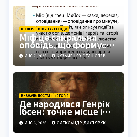
ІСТОРІЯ
МІФИ ТА ЛЕГЕНДИ
Міф це сакральна
оповідь, що формує
світогляд народів
AUG 7, 2026
КУЗЬМЕНКО СТАНІСЛАВ
ВИЗНАЧНІ ПОСТАТІ
ІСТОРІЯ
Де народився Генрік
Ібсен: точне місце і
історія
AUG 6, 2026
ОЛЕКСАНДР ДИХТЯРУК