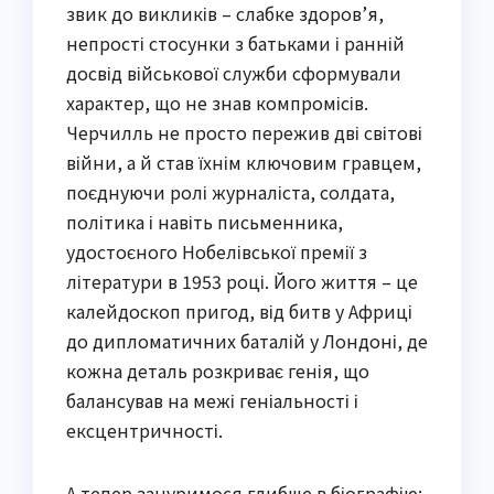
звик до викликів – слабке здоров’я,
непрості стосунки з батьками і ранній
досвід військової служби сформували
характер, що не знав компромісів.
Черчилль не просто пережив дві світові
війни, а й став їхнім ключовим гравцем,
поєднуючи ролі журналіста, солдата,
політика і навіть письменника,
удостоєного Нобелівської премії з
літератури в 1953 році. Його життя – це
калейдоскоп пригод, від битв у Африці
до дипломатичних баталій у Лондоні, де
кожна деталь розкриває генія, що
балансував на межі геніальності і
ексцентричності.
А тепер зануримося глибше в біографію: