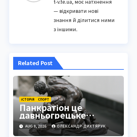
t-v.te.ua, моє натхнення
— відкривати нові
знання й ділитися ними
з іншими.
Related Post
ІСТОРІЯ
СПОРТ
Панкратіон це
давньогрецьке
єдиноборство
AUG 8, 2026
ОЛЕКСАНДР ДИХТЯРУК
повного контакту