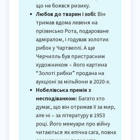
що не боявся ризику.
Любов до тварин і хобі:
Він
тримав вдома левеня на
прізвисько Рота, подароване
адміралом, і годував золотих
рибок у Чартвеллі. А ще
Черчилль був пристрасним
художником – його картина
“Золоті рибки” продана на
аукціоні за мільйони в 2020-х.
Нобелівська премія з
несподіванкою:
Багато хто
думає, що він отримав її за мир,
але ні – за літературу в 1953
році. Його мемуари про війну
читаються як епічна сага, повна