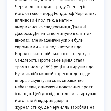
Черчилль походив з роду Спенсерів,
його батько – лорд Рендольф Черчилль,
впливовий політик, а мати –
американська спадкоємиця Дженні
Джером. Дитинство минуло в елітних
школах, але академічні успіхи були
скромними – він ледь вступив до
Королівського військового коледжу в
Сандгерсті. Проте саме армія стала
трампліном: у 1895 році він вирушив до
Куби як військовий кореспондент, де
вперше скуштував смак справжньої
небезпеки, описуючи повстання проти
іспанців. Цей досвід не тільки загартував
його, але й відкрив двері в
журналістику, де Черчилль заробляв на