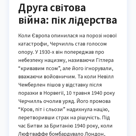
Друга світова
війна: пік лідерства
Коли Європа опинилася на порозі нової
катастрофи, Черчилль став голосом
опору. У 1930-х він попереджав про
небезпеку нацизму, називаючи Гітлера
“кривавим псом”, але його ігнорували,
вважаючи войовничим. Та коли Невілл
Чемберлен пішов у відставку після
поразки в Норвегії, 10 травня 1940 року
Черчилль очолив уряд. Його промова
“Кров, піт і сльози” надихнула націю,
перетворивши страх на рішучість. Під
час Битви за Британію 1940 року, коли
Люфтваффе бомбардувало Лондон,