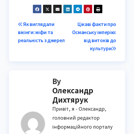
Post
Як виглядали
Цікаві факти про
вікінги: міфи та
Османську імперію:
navigation
реальність з джерел
від витоків до
культури
By
Олександр
Дихтярук
Привіт, я - Олександр,
головний редактор
інформаційного порталу