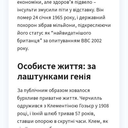
економіки, але здоров’я підвело –
інсульти змусили піти у відставку. Він
помер 24 січня 1965 року, і державний
похорон зібрав мільйони, підкреслюючи
його статус як “найвидатнішого
британця” за опитуванням BBC 2002
року.
Особисте життя: за
лаштунками генія
За публічним образом ховалося
бурхливе приватне життя. Черчилль
одружився з Клементіною Гозьєр у 1908
році, і їхній шлюб тривав 57 років,
ставши опорою в скрутні часи. Клем, як