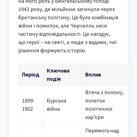
на його роль у Бенгальському голоді
1943 року, де мільйони загинули через
британську політику. Це була комбінація
війни і помилок, але Черчилль несе
частину відповідальності. Це нагадує,
що герої – не святі, а люди з вадами, чиї
рішення формують історію.
Ключова
Період
Вплив
подія
Втеча з полону,
1899-
Бурська
початок
1902
війна
політичної
кар’єри
Перемога над