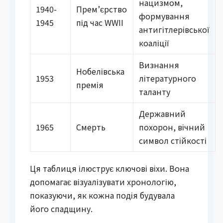
нацизмом,
1940-
Прем’єрство
формування
1945
під час WWII
антигітлерівської
коаліції
Визнання
Нобелівська
1953
літературного
премія
таланту
Державний
1965
Смерть
похорон, вічний
символ стійкості
Ця таблиця ілюструє ключові віхи. Вона
допомагає візуалізувати хронологію,
показуючи, як кожна подія будувала
його спадщину.