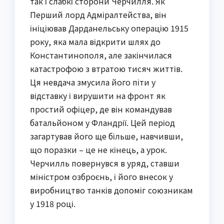
так і слабкі сторони Черчилля. Як
Перший лорд Адміралтейства, він
ініціював Дарданельську операцію 1915
року, яка мала відкрити шлях до
Константинополя, але закінчилася
катастрофою з втратою тисяч життів.
Ця невдача змусила його піти у
відставку і вирушити на фронт як
простий офіцер, де він командував
батальйоном у Фландрії. Цей період
загартував його ще більше, навчивши,
що поразки – це не кінець, а урок.
Черчилль повернувся в уряд, ставши
міністром озброєнь, і його внесок у
виробництво танків допоміг союзникам
у 1918 році.