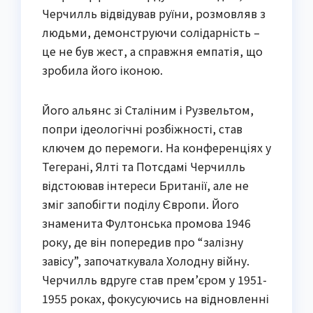
Черчилль відвідував руїни, розмовляв з
людьми, демонструючи солідарність –
це не був жест, а справжня емпатія, що
зробила його іконою.
Його альянс зі Сталіним і Рузвельтом,
попри ідеологічні розбіжності, став
ключем до перемоги. На конференціях у
Тегерані, Ялті та Потсдамі Черчилль
відстоював інтереси Британії, але не
зміг запобігти поділу Європи. Його
знаменита Фултонська промова 1946
року, де він попередив про “залізну
завісу”, започаткувала Холодну війну.
Черчилль вдруге став прем’єром у 1951-
1955 роках, фокусуючись на відновленні