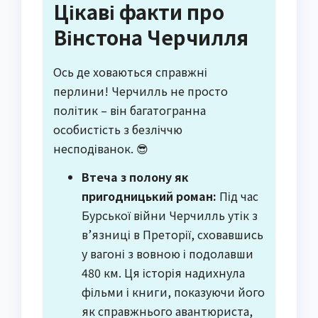
Цікаві факти про
Вінстона Черчилля
Ось де ховаються справжні
перлини! Черчилль не просто
політик – він багатогранна
особистість з безліччю
несподіванок. 😎
Втеча з полону як
пригодницький роман:
Під час
Бурської війни Черчилль утік з
в’язниці в Преторії, сховавшись
у вагоні з вовною і подолавши
480 км. Ця історія надихнула
фільми і книги, показуючи його
як справжнього авантюриста,