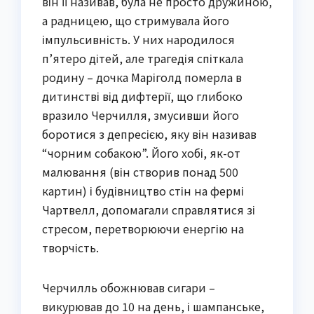
він її називав, була не просто дружиною,
а радницею, що стримувала його
імпульсивність. У них народилося
п’ятеро дітей, але трагедія спіткала
родину – дочка Маріголд померла в
дитинстві від дифтерії, що глибоко
вразило Черчилля, змусивши його
боротися з депресією, яку він називав
“чорним собакою”. Його хобі, як-от
малювання (він створив понад 500
картин) і будівництво стін на фермі
Чартвелл, допомагали справлятися зі
стресом, перетворюючи енергію на
творчість.
Черчилль обожнював сигари –
викурював до 10 на день, і шампанське,