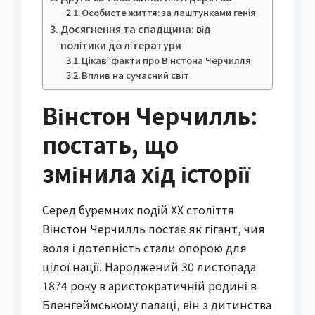
Особисте життя: за лаштунками генія
Досягнення та спадщина: від
політики до літератури
Цікаві факти про Вінстона Черчилля
Вплив на сучасний світ
Вінстон Черчилль:
постать, що
змінила хід історії
Серед буремних подій XX століття
Вінстон Черчилль постає як гігант, чия
воля і дотепність стали опорою для
цілої нації. Народжений 30 листопада
1874 року в аристократичній родині в
Бленгеймському палаці, він з дитинства