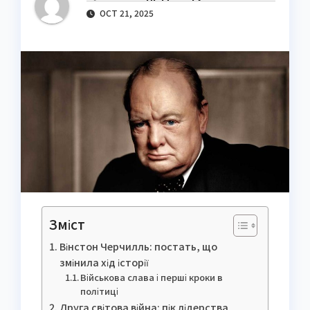
OCT 21, 2025
Зміст
Вінстон Черчилль: постать, що
змінила хід історії
Військова слава і перші кроки в
політиці
Друга світова війна: пік лідерства