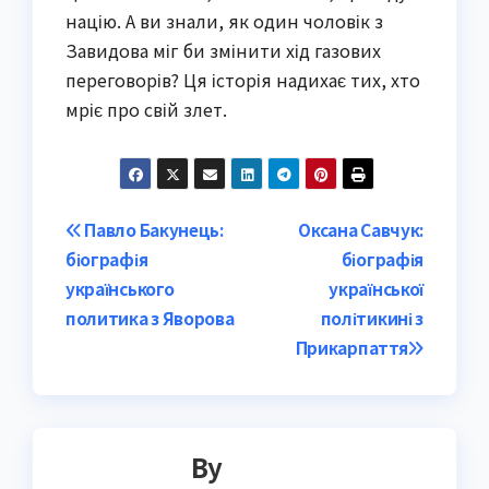
націю. А ви знали, як один чоловік з
Завидова міг би змінити хід газових
переговорів? Ця історія надихає тих, хто
мріє про свій злет.
Post
Павло Бакунець:
Оксана Савчук:
біографія
біографія
navigation
українського
української
политика з Яворова
політикині з
Прикарпаття
By