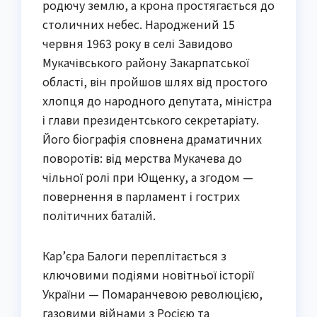
родючу землю, а крона простягається до
столичних небес. Народжений 15
червня 1963 року в селі Завидово
Мукачівського району Закарпатської
області, він пройшов шлях від простого
хлопця до народного депутата, міністра
і глави президентського секретаріату.
Його біографія сповнена драматичних
поворотів: від мерства Мукачева до
чільної ролі при Ющенку, а згодом —
повернення в парламент і гострих
політичних баталій.
Кар’єра Балоги переплітається з
ключовими подіями новітньої історії
України — Помаранчевою революцією,
газовими війнами з Росією та