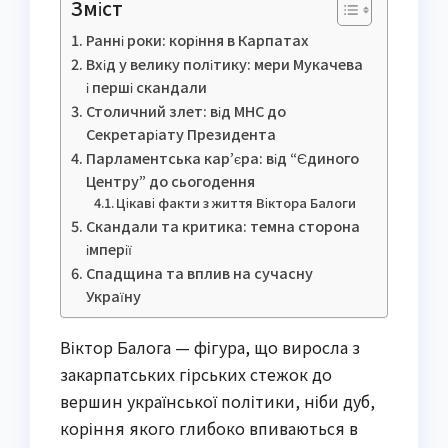
Зміст
Ранні роки: коріння в Карпатах
Вхід у велику політику: мери Мукачева
і перші скандали
Столичний злет: від МНС до
Секретаріату Президента
Парламентська кар’єра: від “Єдиного
Центру” до сьогодення
Цікаві факти з життя Віктора Балоги
Скандали та критика: темна сторона
імперії
Спадщина та вплив на сучасну
Україну
Віктор Балога — фігура, що виросла з
закарпатських гірських стежок до
вершин української політики, ніби дуб,
коріння якого глибоко впиваються в