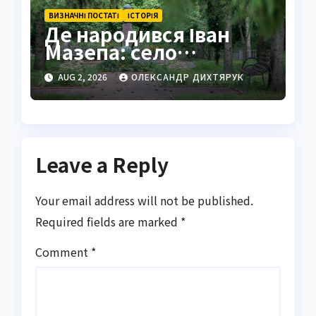
ВИЗНАЧНІ ПОСТАТІ
ІСТОРІЯ
Де народився Іван
Мазепа: село
Мазепинці та корені
AUG 2, 2026
ОЛЕКСАНДР ДИХТЯРУК
легендарного
гетьмана
Leave a Reply
Your email address will not be published.
Required fields are marked
*
Comment
*