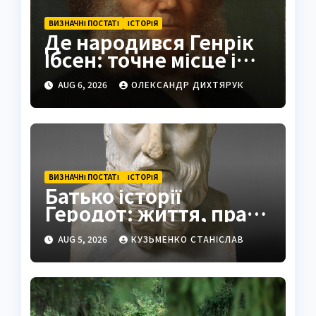
ВИЗНАЧНІ ПОСТАТІ
ІСТОРІЯ
Де народився Генрік
Ібсен: точне місце і
історія
AUG 6, 2026
ОЛЕКСАНДР ДИХТЯРУК
ВИЗНАЧНІ ПОСТАТІ
ІСТОРІЯ
Батько історії
Геродот: життя, праці
та спадщина
AUG 5, 2026
КУЗЬМЕНКО СТАНІСЛАВ