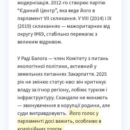
модернізація. 2012-го створює партію
“Єдиний Центр”, яка веде його в
парламент VII скликання. У VIII (2014) і IX
(2019) скликаннях — мажоритарник від
округу №69, стабільно перемагає з
великим відривом.
У Раді Балога — член Комітету з питань
екологічної політики, активний у
земельних питаннях Закарпаття. 2025
рік не змінює статус-кво: він критикує
владу за ігнор регіону, лобіює туризм і
інфраструктуру. Скандали не минають
— звинувачення в корупції родини, але
суди виправдовують.
Його голос у
парламенті досі важить, особливо в
коаліційних торгах.