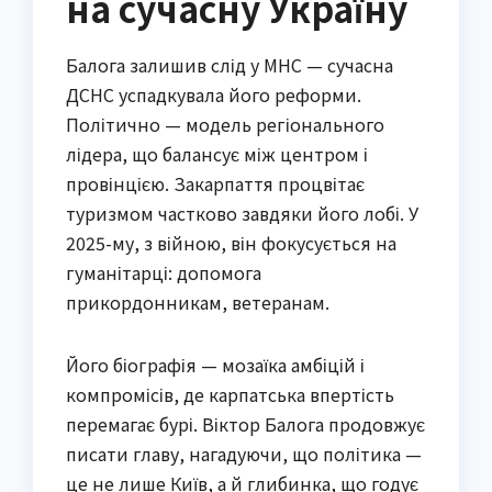
на сучасну Україну
Балога залишив слід у МНС — сучасна
ДСНС успадкувала його реформи.
Політично — модель регіонального
лідера, що балансує між центром і
провінцією. Закарпаття процвітає
туризмом частково завдяки його лобі. У
2025-му, з війною, він фокусується на
гуманітарці: допомога
прикордонникам, ветеранам.
Його біографія — мозаїка амбіцій і
компромісів, де карпатська впертість
перемагає бурі. Віктор Балога продовжує
писати главу, нагадуючи, що політика —
це не лише Київ, а й глибинка, що годує