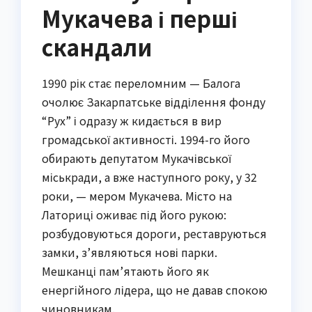
Мукачева і перші
скандали
1990 рік стає переломним — Балога
очолює Закарпатське відділення фонду
“Рух” і одразу ж кидається в вир
громадської активності. 1994-го його
обирають депутатом Мукачівської
міськради, а вже наступного року, у 32
роки, — мером Мукачева. Місто на
Латориці оживає під його рукою:
розбудовуються дороги, реставруються
замки, з’являються нові парки.
Мешканці пам’ятають його як
енергійного лідера, що не давав спокою
чиновникам.