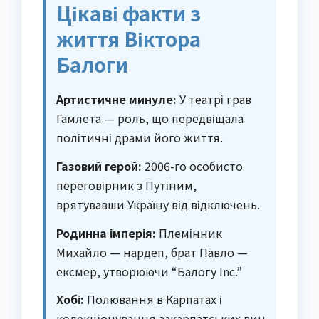
Цікаві факти з
життя Віктора
Балоги
Артистичне минуле:
У театрі грав
Гамлета — роль, що передвіщала
політичні драми його життя.
Газовий герой:
2006-го особисто
переговірник з Путіним,
врятувавши Україну від відключень.
Родинна імперія:
Племінник
Михайло — нардеп, брат Павло —
ексмер, утворюючи “Балогу Inc.”
Хобі:
Полювання в Карпатах і
колекціонування закарпатських вин