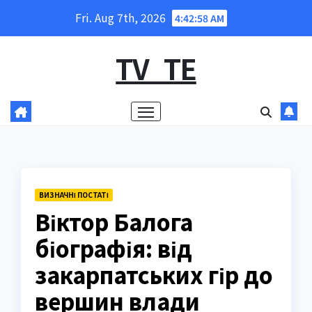
Skip
Fri. Aug 7th, 2026
4:42:59 AM
to
content
TV_TE
ВИЗНАЧНІ ПОСТАТІ
Віктор Балога
біографія: від
закарпатських гір до
вершин влади