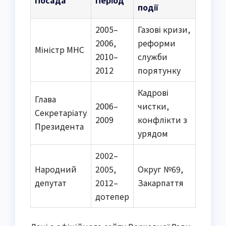
Посада
Період
події
2005–
Газові кризи,
2006,
реформи
Міністр МНС
2010–
служби
2012
порятунку
Кадрові
Глава
2006–
чистки,
Секретаріату
2009
конфлікти з
Президента
урядом
2002–
Народний
2005,
Округ №69,
депутат
2012–
Закарпаття
дотепер