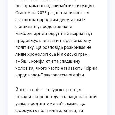
реформами в надзвичайних ситуаціях.
Станом на 2025 рік, він залишається
активним народним депутатом IX
скликання, представляючи
мажоритарний округ на Закарпатті, і
продовжує впливати на регіональну
політику. Ця розповідь розкриває не
лише хронологію, а й людські грані:
амбіції, конфлікти та спадщину
чоловіка, якого часто називають “сірим
кардиналом” закарпатської еліти.
Його історія — це урок про те, як
локальні корені годують національний
успіх, з родинними зв’язками, що
формують політичні альянси, та