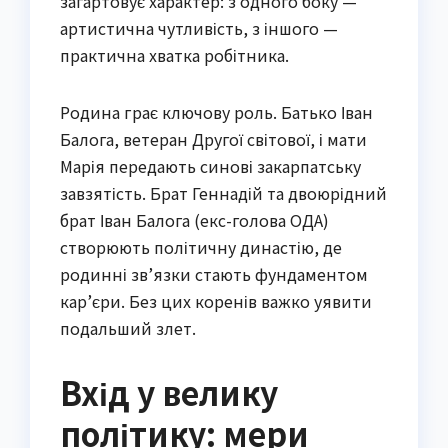
загартовує характер: з одного боку —
артистична чутливість, з іншого —
практична хватка робітника.
Родина грає ключову роль. Батько Іван
Балога, ветеран Другої світової, і мати
Марія передають синові закарпатську
завзятість. Брат Геннадій та двоюрідний
брат Іван Балога (екс-голова ОДА)
створюють політичну династію, де
родинні зв’язки стають фундаментом
кар’єри. Без цих коренів важко уявити
подальший злет.
Вхід у велику
політику: мери