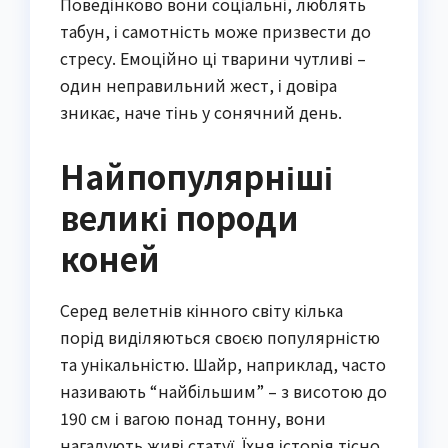
Поведінково вони соціальні, люблять
табун, і самотність може призвести до
стресу. Емоційно ці тварини чутливі –
один неправильний жест, і довіра
зникає, наче тінь у сонячний день.
Найпопулярніші
великі породи
коней
Серед велетнів кінного світу кілька
порід виділяються своєю популярністю
та унікальністю. Шайр, наприклад, часто
називають “найбільшим” – з висотою до
190 см і вагою понад тонну, вони
нагадують живі статуї. Їхня історія тісно