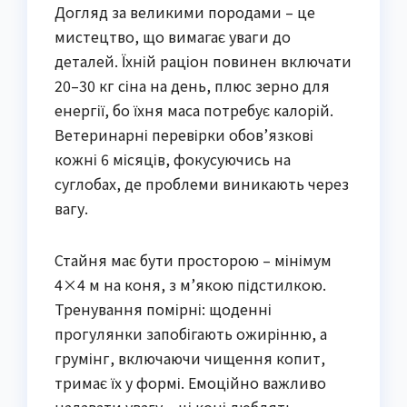
Догляд за великими породами – це
мистецтво, що вимагає уваги до
деталей. Їхній раціон повинен включати
20–30 кг сіна на день, плюс зерно для
енергії, бо їхня маса потребує калорій.
Ветеринарні перевірки обов’язкові
кожні 6 місяців, фокусуючись на
суглобах, де проблеми виникають через
вагу.
Стайня має бути просторою – мінімум
4×4 м на коня, з м’якою підстилкою.
Тренування помірні: щоденні
прогулянки запобігають ожирінню, а
грумінг, включаючи чищення копит,
тримає їх у формі. Емоційно важливо