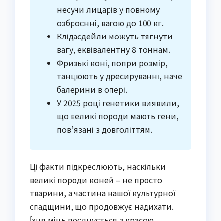
несучи лицарів у повному
озброєнні, вагою до 100 кг.
Клідасдейли можуть тягнути
вагу, еквівалентну 8 тоннам.
Фризькі коні, попри розмір,
танцюють у дресируванні, наче
балерини в опері.
У 2025 році генетики виявили,
що великі породи мають гени,
пов’язані з довголіттям.
Ці факти підкреслюють, наскільки
великі породи коней – не просто
тварини, а частина нашої культурної
спадщини, що продовжує надихати.
Їхня міць поєднується з красою,