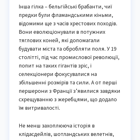
Інша гілка – бельгійські брабанти, чиї
предки були фламандськими кіньми,
відомими ще з часів хрестових походів.
Вони еволюціонували в потужних
тяглових коней, які допомагали
будувати міста та обробляти поля. У 19
столітті, під час промислової революції,
попит на таких гігантів зріс, і
селекціонери фокусувалися на
збільшенні розмірів та сили. А от перші
першерони з Франції з’явилися завдяки
схрещуванню з жеребцями, що додало
їм витривалості.
Не менш захоплююча історія в
клідасдейлів, шотландських велетнів,