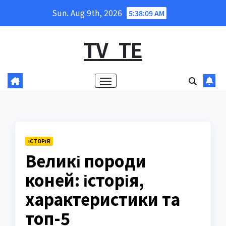
Skip
Sun. Aug 9th, 2026
5:38:10 AM
to
content
TV_TE
ІСТОРІЯ
Великі породи
коней: історія,
характеристики та
топ-5