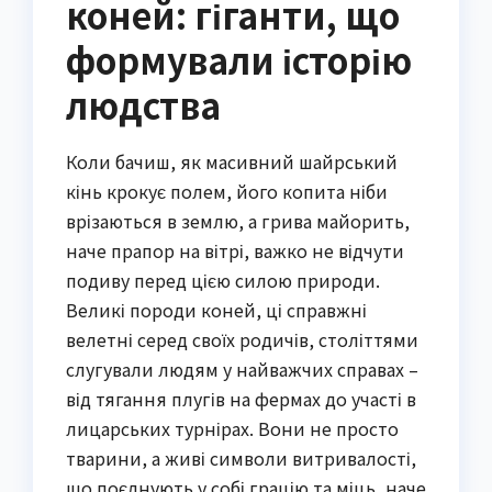
коней: гіганти, що
формували історію
людства
Коли бачиш, як масивний шайрський
кінь крокує полем, його копита ніби
врізаються в землю, а грива майорить,
наче прапор на вітрі, важко не відчути
подиву перед цією силою природи.
Великі породи коней, ці справжні
велетні серед своїх родичів, століттями
слугували людям у найважчих справах –
від тягання плугів на фермах до участі в
лицарських турнірах. Вони не просто
тварини, а живі символи витривалості,
що поєднують у собі грацію та міць, наче