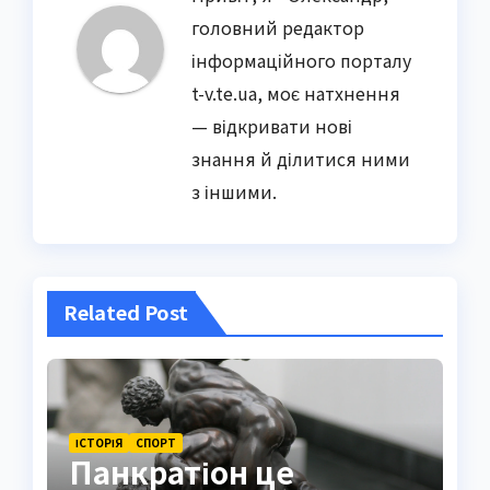
головний редактор
інформаційного порталу
t-v.te.ua, моє натхнення
— відкривати нові
знання й ділитися ними
з іншими.
Related Post
ІСТОРІЯ
СПОРТ
Панкратіон це