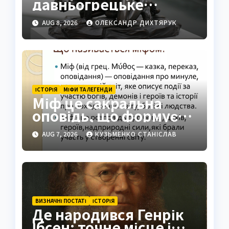
давньогрецьке
єдиноборство
AUG 8, 2026
ОЛЕКСАНДР ДИХТЯРУК
повного контакту
ІСТОРІЯ
МІФИ ТА ЛЕГЕНДИ
Міф це сакральна
оповідь, що формує
світогляд народів
AUG 7, 2026
КУЗЬМЕНКО СТАНІСЛАВ
ВИЗНАЧНІ ПОСТАТІ
ІСТОРІЯ
Де народився Генрік
Ібсен: точне місце і