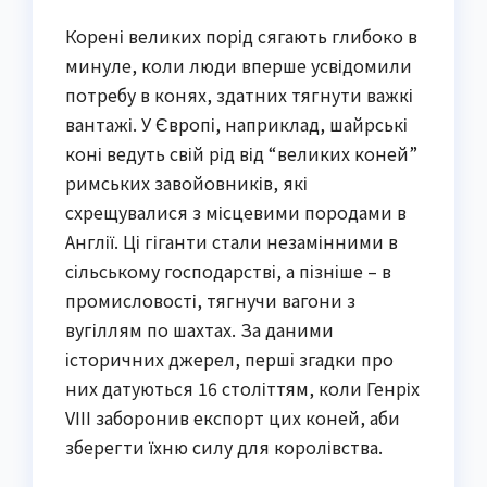
Корені великих порід сягають глибоко в
минуле, коли люди вперше усвідомили
потребу в конях, здатних тягнути важкі
вантажі. У Європі, наприклад, шайрські
коні ведуть свій рід від “великих коней”
римських завойовників, які
схрещувалися з місцевими породами в
Англії. Ці гіганти стали незамінними в
сільському господарстві, а пізніше – в
промисловості, тягнучи вагони з
вугіллям по шахтах. За даними
історичних джерел, перші згадки про
них датуються 16 століттям, коли Генріх
VIII заборонив експорт цих коней, аби
зберегти їхню силу для королівства.