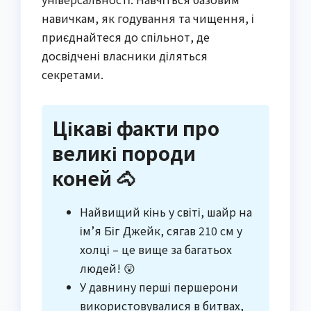
навичкам, як годування та чищення, і
приєднайтеся до спільнот, де
досвідчені власники діляться
секретами.
Цікаві факти про
великі породи
коней 🐴
Найвищий кінь у світі, шайр на
ім’я Біг Джейк, сягав 210 см у
холці – це вище за багатьох
людей! 😲
У давнину перші першерони
використовувалися в битвах,