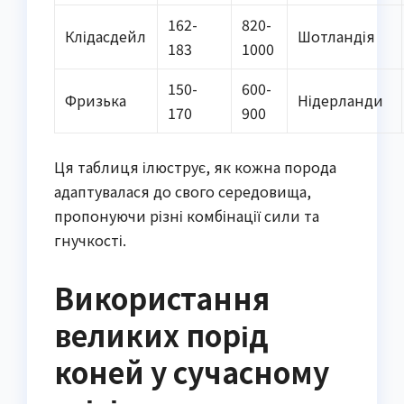
162-
820-
Клідасдейл
Шотландія
183
1000
150-
600-
Фризька
Нідерланди
170
900
Ця таблиця ілюструє, як кожна порода
адаптувалася до свого середовища,
пропонуючи різні комбінації сили та
гнучкості.
Використання
великих порід
коней у сучасному