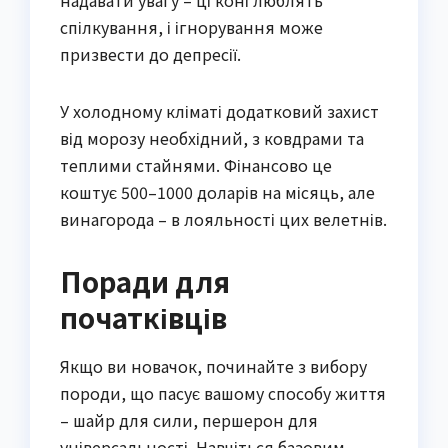
надавати увагу – ці коні люблять
спілкування, і ігнорування може
призвести до депресії.
У холодному кліматі додатковий захист
від морозу необхідний, з ковдрами та
теплими стайнями. Фінансово це
коштує 500–1000 доларів на місяць, але
винагорода – в лояльності цих велетнів.
Поради для
початківців
Якщо ви новачок, починайте з вибору
породи, що пасує вашому способу життя
– шайр для сили, першерон для
універсальності. Навчіться базовим