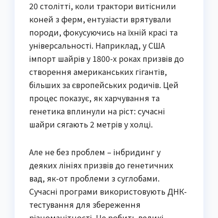
20 столітті, коли трактори витіснили
коней з ферм, ентузіасти врятували
породи, фокусуючись на їхній красі та
універсальності. Наприклад, у США
імпорт шайрів у 1800-х роках призвів до
створення американських гігантів,
більших за європейських родичів. Цей
процес показує, як харчування та
генетика вплинули на ріст: сучасні
шайри сягають 2 метрів у холці.
Але не без проблем – інбридинг у
деяких лініях призвів до генетичних
вад, як-от проблеми з суглобами.
Сучасні програми використовують ДНК-
тестування для збереження
різноманітності. Це робить великі