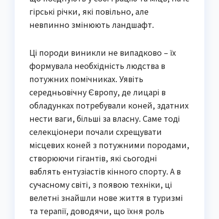
гірські річки, які повільно, але
невпинно змінюють ландшафт.
Ці породи виникли не випадково – їх
формувала необхідність людства в
потужних помічниках. Уявіть
середньовічну Європу, де лицарі в
обладунках потребували коней, здатних
нести ваги, більші за власну. Саме тоді
селекціонери почали схрещувати
місцевих коней з потужними породами,
створюючи гігантів, які сьогодні
ваблять ентузіастів кінного спорту. А в
сучасному світі, з появою техніки, ці
велетні знайшли нове життя в туризмі
та терапії, доводячи, що їхня роль