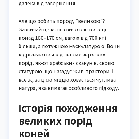
далека від завершення.
Але що робить породу “великою”?
Зазвичай це коні з висотою в холці
понад 160–170 см, вагою від 700 кг і
більше, з потужною мускулатурою. Вони
відрізняються від легких верхових
порід, як-от арабських скакунів, своєю
статурою, що нагадує живі трактори. І
все ж, за цією міццю ховається чутлива
натура, яка вимагає особливого підходу.
Історія походження
великих порід
коней