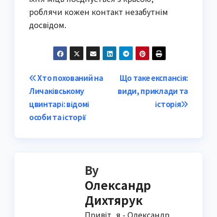
роблячи кожен контакт незабутнім
досвідом.
Post
Хто похований на
Що таке експансія:
Личаківському
види, приклади та
navigation
цвинтарі: відомі
історія
особи та історії
By
Олександр
Дихтярук
Привіт, я - Олександр,