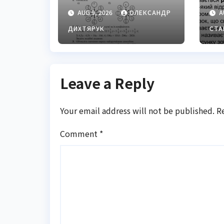
фундаментал
ц
AUG 9, 2026
ОЛЕКСАНДР
A
ьні «атоми»
математики
ДИХТЯРУК
СТА
Leave a Reply
Your email address will not be published.
R
Comment
*