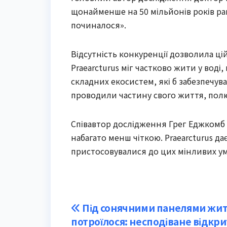
щонайменше на 50 мільйонів років ран
починалося».
Відсутність конкуренції дозволила ці
Praearcturus міг частково жити у воді,
складних екосистем, які б забезпечува
проводили частину свого життя, полю
Співавтор дослідження Грег Еджкомб 
набагато менш чіткою. Praearcturus д
пристосовувалися до цих мінливих ум
Post
Під сонячними панелями жит
потроїлося: несподіване відкри