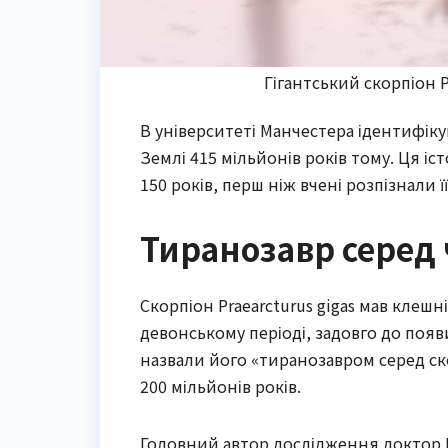
Гігантський скорпіон P
В університеті Манчестера ідентифіку
Землі 415 мільйонів років тому. Ця і
150 років, перш ніж вчені розпізнали ї
Тиранозавр серед
Скорпіон Praearcturus gigas мав клеш
девонському періоді, задовго до появ
назвали його «тиранозавром серед ск
200 мільйонів років.
Головний автор дослідження доктор Рі