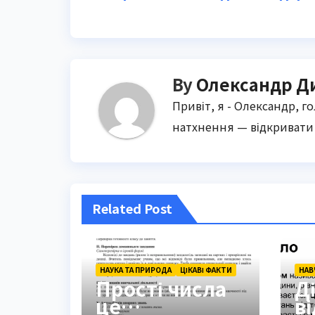
navigation
By
Олександр Д
Привіт, я - Олександр, г
натхнення — відкривати 
Related Post
НАУКА ТА ПРИРОДА
ЦІКАВІ ФАКТИ
НАВ
Прості числа
Д
це
в