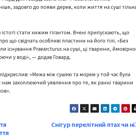
іше, задовго до появи дерев, коли життя на суші тільк
й істоті стати хижим гігантом. Вчені припускають, що
 про що свідчать особливі пластини на його тілі. «Без
ли існування Praearcturus на суші, ці тварини, ймовірно
ючи у воді», — додав Говард.
підкреслив: «Межа між сушею та морем у той час була
ає нам захоплюючий уявлення про те, як ранні тварини
ов».
тя
Снігур перелітний птах чи ні
ття