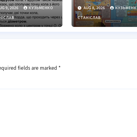
ентр кола
життя на
UG 9, 2026
КУЗЬМЕНКО
AUG 8, 2026
КУЗЬМЕНК
Землі: повни
гід
НІСЛАВ
СТАНІСЛАВ
equired fields are marked
*