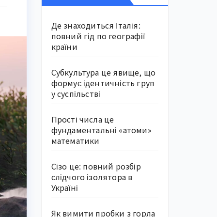
Де знаходиться Італія:
повний гід по географії
країни
Субкультура це явище, що
формує ідентичність груп
у суспільстві
Прості числа це
фундаментальні «атоми»
математики
Сізо це: повний розбір
слідчого ізолятора в
Україні
Як вимити пробки з горла