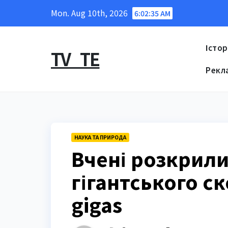
Skip
Mon. Aug 10th, 2026
6:02:36 AM
to
content
Істор
TV_TE
Рекл
НАУКА ТА ПРИРОДА
Вчені розкрил
гігантського ск
gigas