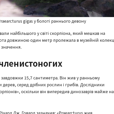
raearcturus gigas у болоті раннього девону
вали найбільшого у світі скорпіона, який мешкав на
стота довжиною один метр пролежала в музейній колекц
ї значення.
 членистоногих
ні завдовжки 15,7 сантиметра. Він жив у ранньому
и дерев, серед дрібних рослин і грибів. Дослідники
орпіонів», оскільки він випередив динозаврів майже на
чард Дж. Говард зазначив: «Praearcturus жив