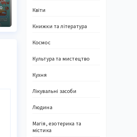
О
й
Квіти
Книжки та література
Космос
Культура та мистецтво
Кухня
Лікувальні засоби
Людина
Магія, езотерика та
містика