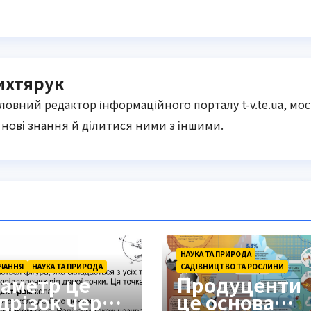
ихтярук
оловний редактор інформаційного порталу t-v.te.ua, моє
нові знання й ділитися ними з іншими.
НАУКА ТА ПРИРОДА
ЧАННЯ
НАУКА ТА ПРИРОДА
САДІВНИЦТВО ТА РОСЛИНИ
іаметр це
Продуценти
ідрізок через
це основа