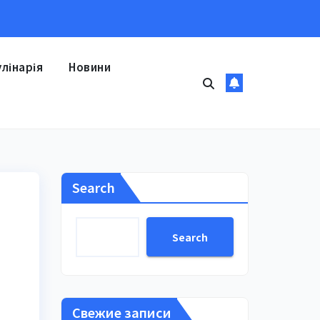
улінарія
Новини
Search
Search
Свежие записи