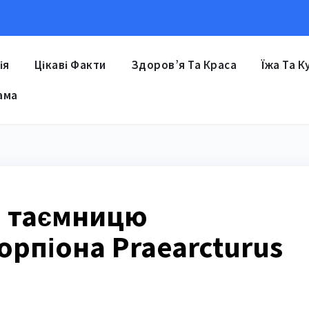
ія
Цікаві Факти
Здоров’я Та Краса
Їжа Та К
ама
и таємницю
орпіона Praearcturus