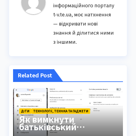
інформаційного порталу
t-v.te.ua, моє натхнення
— відкривати нові
знання й ділитися ними
з іншими.
Related Post
ДІТИ
ТЕХНОЛОГІЇ, ТЕХНІКА ТА ГАДЖЕТИ
Як вимкнути
батьківський
контроль Family Link: