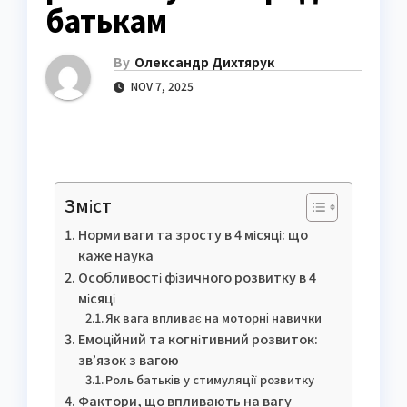
батькам
By
Олександр Дихтярук
NOV 7, 2025
Зміст
Норми ваги та зросту в 4 місяці: що
каже наука
Особливості фізичного розвитку в 4
місяці
Як вага впливає на моторні навички
Емоційний та когнітивний розвиток:
зв’язок з вагою
Роль батьків у стимуляції розвитку
Фактори, що впливають на вагу