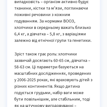
випадковість – організм активно будує
тканини, кістки та м’язи, поглинаючи
поживні речовини з кожним
годуванням. За нормами ВООЗ,
хлопчики в середньому важать близько
6,4 кг, а дівчатка – 5,8 кг, з варіаціями
залежно від етнічної групи та генетики.
Зріст також грає роль: хлопчики
зазвичай досягають 60-65 см, дівчатка –
58-63 см. Ці параметри базуються на
масштабних дослідженнях, проведених
у 2006-2025 роках, які враховують дітей з
різних континентів. Якщо дитина
годується грудьми, набір ваги може
бути повільнішим, але стабільним, тоді
як на штучному вигодовуванні –