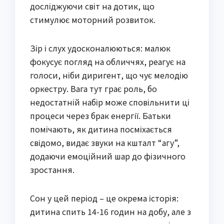
досліджуючи світ на дотик, що
стимулює моторний розвиток.
Зір і слух удосконалюються: малюк
фокусує погляд на обличчях, реагує на
голоси, ніби диригент, що чує мелодію
оркестру. Вага тут грає роль, бо
недостатній набір може сповільнити ці
процеси через брак енергії. Батьки
помічають, як дитина посміхається
свідомо, видає звуки на кшталт “агу”,
додаючи емоційний шар до фізичного
зростання.
Сон у цей період – це окрема історія:
дитина спить 14-16 годин на добу, але з