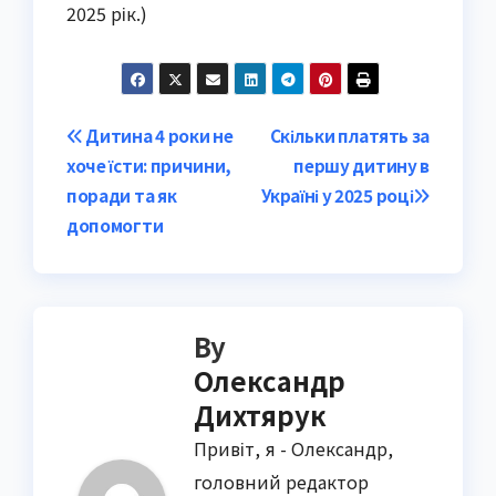
2025 рік.)
Post
Дитина 4 роки не
Скільки платять за
хоче їсти: причини,
першу дитину в
navigation
поради та як
Україні у 2025 році
допомогти
By
Олександр
Дихтярук
Привіт, я - Олександр,
головний редактор