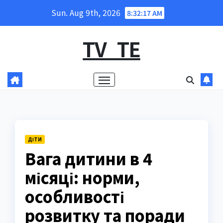
Skip
Sun. Aug 9th, 2026
8:32:18 AM
to
content
TV_TE
ДІТИ
Вага дитини в 4
місяці: норми,
особливості
розвитку та поради