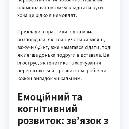
надмірна вага може ускладнити рухи,
хоча це рідко в немовлят.
Приклади з практики: одна мама
розповідала, як її син у чотири місяці,
важучи 6,5 кг, вже намагався сідати, тоді
як легша донька подруги відставала. Це
ілюструє, як генетика та харчування
переплітаються з розвитком, роблячи
кожен випадок унікальним.
Емоційний та
когнітивний
розвиток: зв’язок з