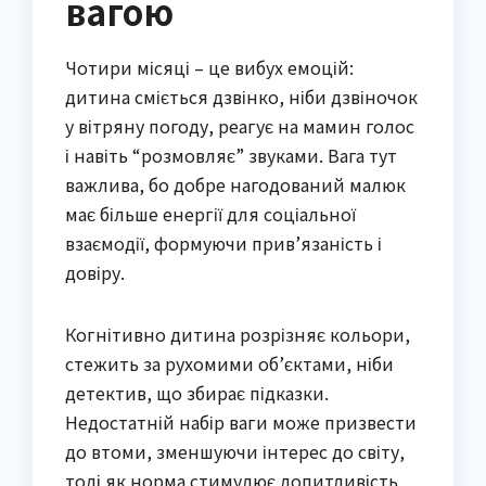
вагою
Чотири місяці – це вибух емоцій:
дитина сміється дзвінко, ніби дзвіночок
у вітряну погоду, реагує на мамин голос
і навіть “розмовляє” звуками. Вага тут
важлива, бо добре нагодований малюк
має більше енергії для соціальної
взаємодії, формуючи прив’язаність і
довіру.
Когнітивно дитина розрізняє кольори,
стежить за рухомими об’єктами, ніби
детектив, що збирає підказки.
Недостатній набір ваги може призвести
до втоми, зменшуючи інтерес до світу,
тоді як норма стимулює допитливість.