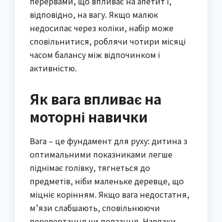
перервами, що впливає на апетит і,
відповідно, на вагу. Якщо малюк
недосипає через коліки, набір може
сповільнитися, роблячи чотири місяці
часом балансу між відпочинком і
активністю.
Як вага впливає на
моторні навички
Вага – це фундамент для руху: дитина з
оптимальними показниками легше
піднімає голівку, тягнеться до
предметів, ніби маленьке деревце, що
міцніє корінням. Якщо вага недостатня,
м’язи слабшають, сповільнюючи
перевертання чи повзання. Навпаки,