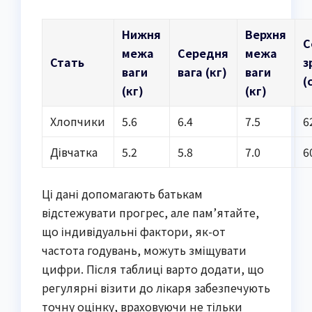
Нижня
Верхня
С
межа
Середня
межа
Стать
з
ваги
вага (кг)
ваги
(
(кг)
(кг)
Хлопчики
5.6
6.4
7.5
6
Дівчатка
5.2
5.8
7.0
6
Ці дані допомагають батькам
відстежувати прогрес, але пам’ятайте,
що індивідуальні фактори, як-от
частота годувань, можуть зміщувати
цифри. Після таблиці варто додати, що
регулярні візити до лікаря забезпечують
точну оцінку, враховуючи не тільки