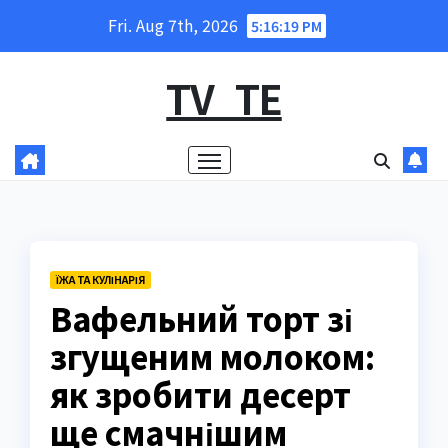
Skip
Fri. Aug 7th, 2026
5:16:20 PM
to
content
TV_TE
ЇЖА ТА КУЛІНАРІЯ
Вафельний торт зі
згущеним молоком:
як зробити десерт
ще смачнішим