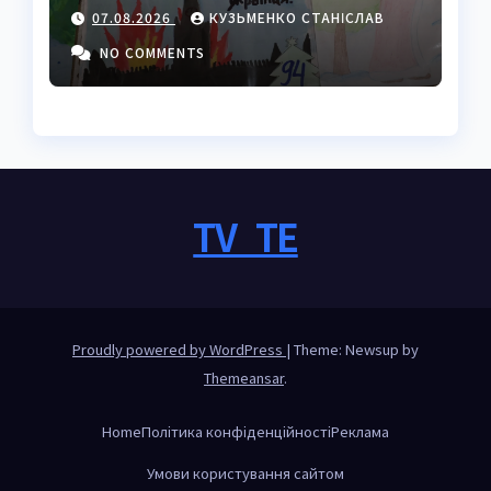
покроковий гайд з
07.08.2026
КУЗЬМЕНКО СТАНІСЛАВ
секретами майстрів
NO COMMENTS
TV_TE
Proudly powered by WordPress
|
Theme: Newsup by
Themeansar
.
Home
Політика конфіденційності
Реклама
Умови користування сайтом