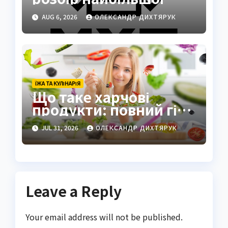
кулінарної та
AUG 6, 2026
ОЛЕКСАНДР ДИХТЯРУК
агротехнологічної
компанії України
ЇЖА ТА КУЛІНАРІЯ
Що таке харчові
продукти: повний гід
по визначенню та
JUL 31, 2026
ОЛЕКСАНДР ДИХТЯРУК
видам
Leave a Reply
Your email address will not be published.