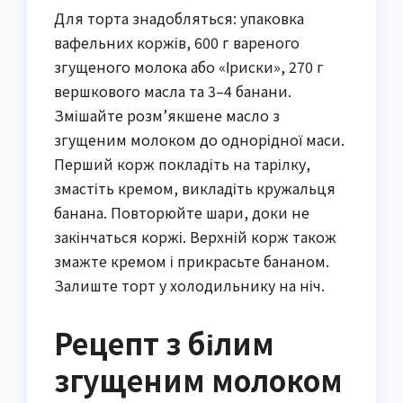
Для торта знадобляться: упаковка
вафельних коржів, 600 г вареного
згущеного молока або «Іриски», 270 г
вершкового масла та 3–4 банани.
Змішайте розм’якшене масло з
згущеним молоком до однорідної маси.
Перший корж покладіть на тарілку,
змастіть кремом, викладіть кружальця
банана. Повторюйте шари, доки не
закінчаться коржі. Верхній корж також
змажте кремом і прикрасьте бананом.
Залиште торт у холодильнику на ніч.
Рецепт з білим
згущеним молоком