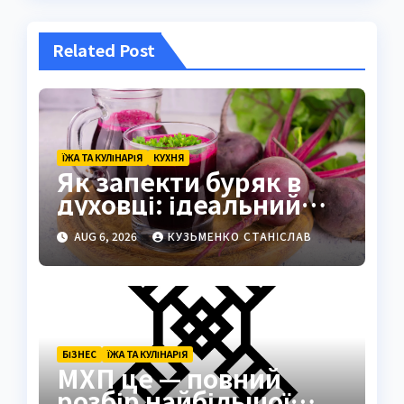
Related Post
ЇЖА ТА КУЛІНАРІЯ
КУХНЯ
Як запекти буряк в
духовці: ідеальний
спосіб зберегти смак
AUG 6, 2026
КУЗЬМЕНКО СТАНІСЛАВ
БІЗНЕС
ЇЖА ТА КУЛІНАРІЯ
МХП це — повний
розбір найбільшої