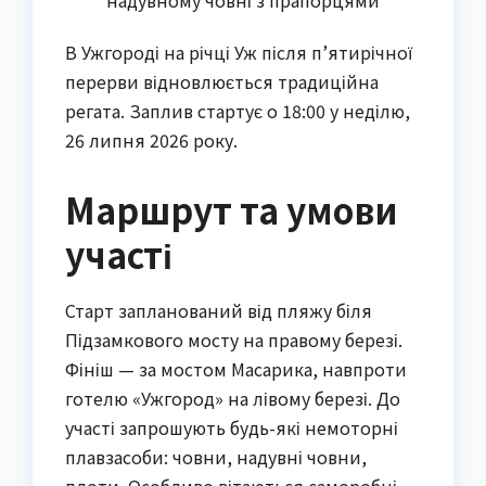
надувному човні з прапорцями
В Ужгороді на річці Уж після п’ятирічної
перерви відновлюється традиційна
регата. Заплив стартує о 18:00 у неділю,
26 липня 2026 року.
Маршрут та умови
участі
Старт запланований від пляжу біля
Підзамкового мосту на правому березі.
Фініш — за мостом Масарика, навпроти
готелю «Ужгород» на лівому березі. До
участі запрошують будь-які немоторні
плавзасоби: човни, надувні човни,