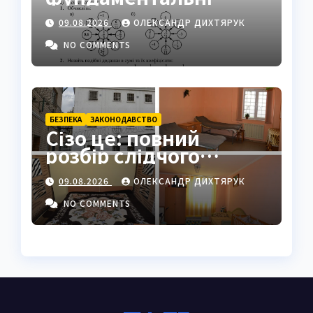
«атоми» математики
09.08.2026
ОЛЕКСАНДР ДИХТЯРУК
NO COMMENTS
БЕЗПЕКА
ЗАКОНОДАВСТВО
Сізо це: повний
розбір слідчого
ізолятора в Україні
09.08.2026
ОЛЕКСАНДР ДИХТЯРУК
NO COMMENTS