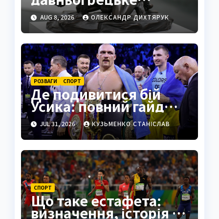
єдиноборство
AUG 8, 2026
ОЛЕКСАНДР ДИХТЯРУК
повного контакту
РОЗВАГИ
СПОРТ
Де подивитися бій
Усика: повний гайд
для фанатів 2026
JUL 31, 2026
КУЗЬМЕНКО СТАНІСЛАВ
СПОРТ
Що таке естафета:
визначення, історія та