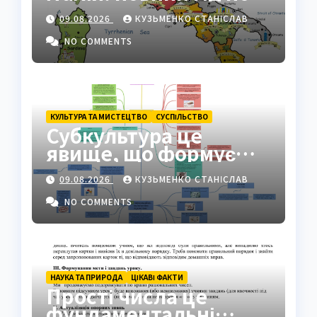
географії країни
09.08.2026
КУЗЬМЕНКО СТАНІСЛАВ
NO COMMENTS
КУЛЬТУРА ТА МИСТЕЦТВО
СУCПІЛЬСТВО
Субкультура це
явище, що формує
ідентичність груп у
09.08.2026
КУЗЬМЕНКО СТАНІСЛАВ
суспільстві
NO COMMENTS
НАУКА ТА ПРИРОДА
ЦІКАВІ ФАКТИ
Прості числа це
фундаментальні