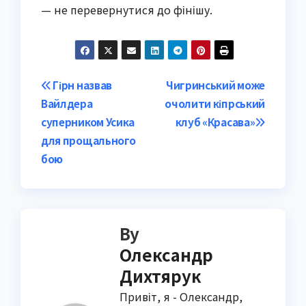
— не перевернутися до фінішу.
Post
Гірн назвав
Чигринський може
Вайлдера
очолити кіпрський
navigation
суперником Усика
клуб «Красава»
для прощального
бою
By
Олександр
Дихтярук
Привіт, я - Олександр,