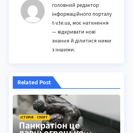
головний редактор
інформаційного порталу
t-v.te.ua, моє натхнення
— відкривати нові
знання й ділитися ними
з іншими.
Related Post
ІСТОРІЯ
СПОРТ
Панкратіон це
давньогрецьке