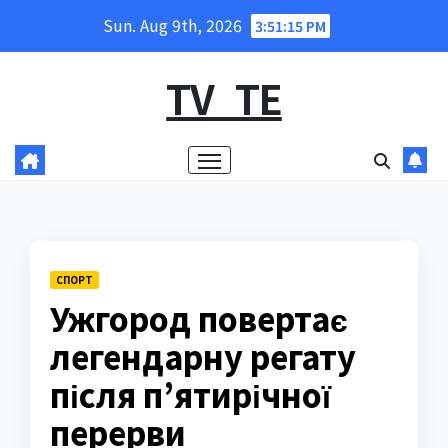
Skip
Sun. Aug 9th, 2026
3:51:16 PM
to
content
TV_TE
СПОРТ
Ужгород повертає
легендарну регату
після п’ятирічної
перерви