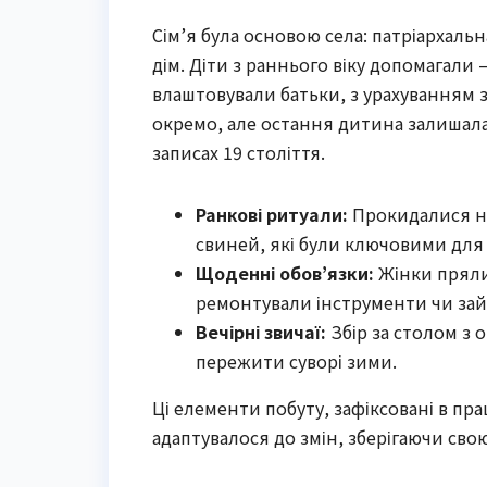
Сім’я була основою села: патріархальн
дім. Діти з раннього віку допомагали –
влаштовували батьки, з урахуванням з
окремо, але остання дитина залишала
записах 19 століття.
Ранкові ритуали:
Прокидалися на
свиней, які були ключовими для 
Щоденні обов’язки:
Жінки пряли,
ремонтували інструменти чи зай
Вечірні звичаї:
Збір за столом з 
пережити суворі зими.
Ці елементи побуту, зафіксовані в пр
адаптувалося до змін, зберігаючи свою