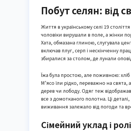
Побут селян: від с
Життя в українському селі 19 століт
чоловіки вирушали в поле, а жінки по
Хата, обмазана глиною, слугувала цен
включав плуг, серп і нескінченну пра
збиралися за столом, де лунали оповід
Їжа була простою, але поживною: хліб 
М’ясо їли рідко, переважно на свята, 
дерев чи лободу. Одяг теж відображав
все з домотканого полотна. Ці деталі,
виживання залежало від погоди та в
Сімейний уклад і рол