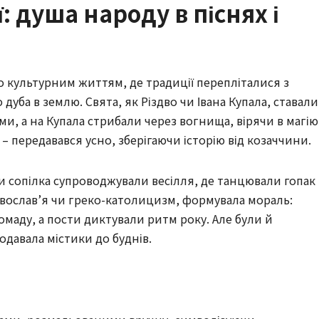
ї: душа народу в піснях і
ло культурним життям, де традиції перепліталися з
дуба в землю. Свята, як Різдво чи Івана Купала, ставали
ми, а на Купала стрибали через вогнища, вірячи в магію
 – передавався усно, зберігаючи історію від козаччини.
и сопілка супроводжували весілля, де танцювали гопак
авослав’я чи греко-католицизм, формувала мораль:
омаду, а пости диктували ритм року. Але були й
одавала містики до буднів.