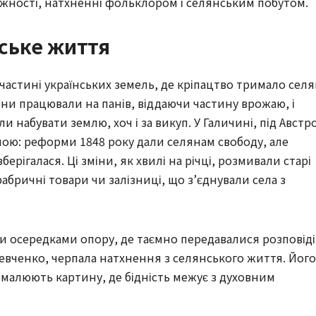
лежності, натхненні фольклором і селянським побутом.
ьське життя
 частині українських земель, де кріпацтво тримало сел
ни працювали на панів, віддаючи частину врожаю, і
и набувати землю, хоч і за викуп. У Галичині, під Австр
ою: реформи 1848 року дали селянам свободу, але
ерігалася. Ці зміни, як хвилі на річці, розмивали старі
абричні товари чи залізниці, що з’єднували села з
ли осередками опору, де таємно передавалися розповіді
 Шевченко, черпала натхнення з селянського життя. Його
малюють картину, де бідність межує з духовним