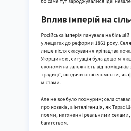
бо саме тут зароджувалися ідеї неза
Вплив імперій на сіл
Російська імперія панувала на більшій
у лещатах до реформи 1861 року. Селя
лише після скасування кріпацтва почал
Угорщиною, ситуація була дещо м’якш
економічна залежність від поміщиків зб
традиції, вводячи нові елементи, як ф
містами.
Але не все було похмурим; села става
про козаків, а інтелігенція, як Тарас
поеми, натхненні реальними селами, 
багатством.