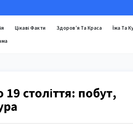
ія
Цікаві Факти
Здоров’я Та Краса
Їжа Та К
ама
 19 століття: побут,
ура