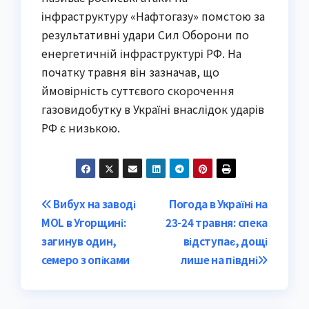
інфраструктуру «Нафтогазу» помстою за
результативні удари Сил Оборони по
енергетичній інфраструктурі РФ. На
початку травня він зазначав, що
ймовірність суттєвого скорочення
газовидобутку в Україні внаслідок ударів
РФ є низькою.
Post
Вибух на заводі
Погода в Україні на
MOL в Угорщині:
23-24 травня: спека
navigation
загинув один,
відступає, дощі
семеро з опіками
лише на півдні