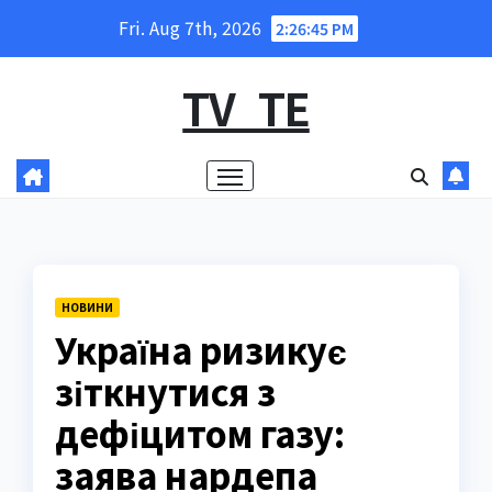
Skip
Fri. Aug 7th, 2026
2:26:46 PM
to
content
TV_TE
НОВИНИ
Україна ризикує
зіткнутися з
дефіцитом газу:
заява нардепа