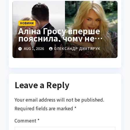
НОВИНИ
Аліна Гросу вперше
пояснила, чому не
показує чоловіка
AUG 1, 2026
ОЛЕКСАНДР ДИХТЯРУК
Leave a Reply
Your email address will not be published.
Required fields are marked
*
Comment
*