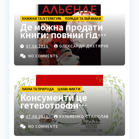
КНИЖКИ ТА ЛІТЕРАТУРА
ПОРАДИ ТА ЛАЙФХАКИ
Де можна продати
книги: повний гід
платформами 2026
07.08.2026
ОЛЕКСАНДР ДИХТЯРУК
NO COMMENTS
НАУКА ТА ПРИРОДА
ЦІКАВІ ФАКТИ
Консументи це
гетеротрофи
екосистеми
07.08.2026
КУЗЬМЕНКО СТАНІСЛАВ
NO COMMENTS