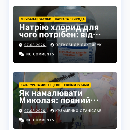
ЛІКУВАЛЬНІ ЗАСОБИ
НАУКА ТА ПРИРОДА
Натрію хлорид для
чого потрібен: від
фізрозчину до
07.08.2026
ОЛЕКСАНДР ДИХТЯРУК
промисловості
NO COMMENTS
КУЛЬТУРА ТА МИСТЕЦТВО
СВОЇМИ РУКАМИ
Як намалювати
Миколая: повний
покроковий гайд з
07.08.2026
КУЗЬМЕНКО СТАНІСЛАВ
секретами майстрів
NO COMMENTS