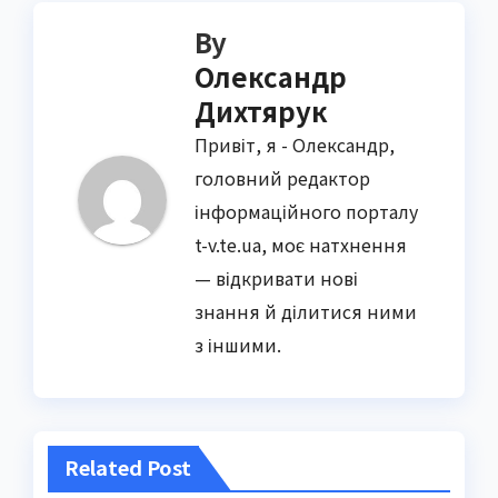
By
Олександр
Дихтярук
Привіт, я - Олександр,
головний редактор
інформаційного порталу
t-v.te.ua, моє натхнення
— відкривати нові
знання й ділитися ними
з іншими.
Related Post