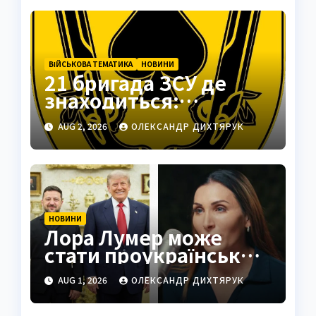
ВІЙСЬКОВА ТЕМАТИКА
НОВИНИ
21 бригада ЗСУ де
знаходиться:
Подільськ як
AUG 2, 2026
ОЛЕКСАНДР ДИХТЯРУК
стратегічний центр
НОВИНИ
Лора Лумер може
стати проукраїнським
голосом для Трампа
AUG 1, 2026
ОЛЕКСАНДР ДИХТЯРУК