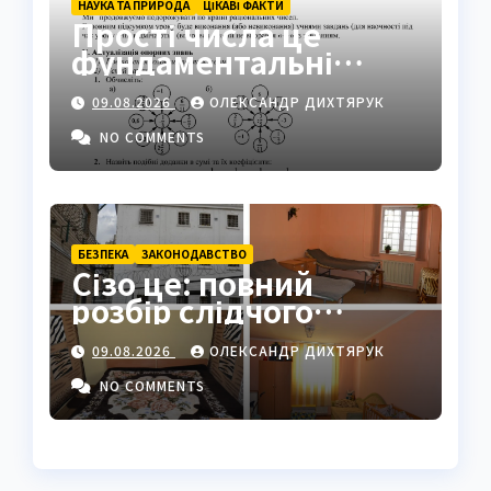
НАУКА ТА ПРИРОДА
ЦІКАВІ ФАКТИ
Прості числа це
фундаментальні
«атоми» математики
09.08.2026
ОЛЕКСАНДР ДИХТЯРУК
NO COMMENTS
БЕЗПЕКА
ЗАКОНОДАВСТВО
Сізо це: повний
розбір слідчого
ізолятора в Україні
09.08.2026
ОЛЕКСАНДР ДИХТЯРУК
NO COMMENTS