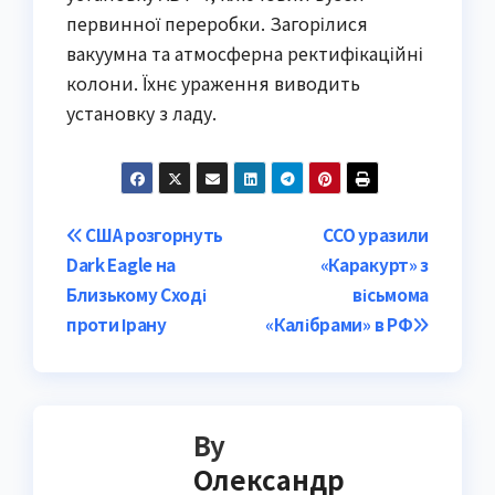
первинної переробки. Загорілися
вакуумна та атмосферна ректифікаційні
колони. Їхнє ураження виводить
установку з ладу.
Post
США розгорнуть
ССО уразили
Dark Eagle на
«Каракурт» з
navigation
Близькому Сході
вісьмома
проти Ірану
«Калібрами» в РФ
By
Олександр