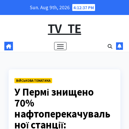
Skip
Sun. Aug 9th, 2026
4:12:38 PM
to
content
TV_TE
ВІЙСЬКОВА ТЕМАТИКА
У Пермі знищено
70%
нафтоперекачуваль
ної станції: