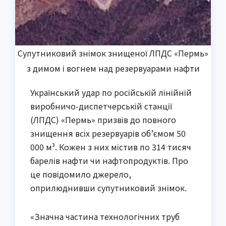
Супутниковий знімок знищеної ЛПДС «Пермь»
з димом і вогнем над резервуарами нафти
Український удар по російській лінійній
виробничо-диспетчерській станції
(ЛПДС) «Пермь» призвів до повного
знищення всіх резервуарів об’ємом 50
000 м³. Кожен з них містив по 314 тисяч
барелів нафти чи нафтопродуктів. Про
це повідомило джерело,
оприлюднивши супутниковий знімок.
«Значна частина технологічних труб