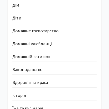
Дім
Діти
Домашнє госпотарство
Домашні улюбленці
Домашній затишок
Законодавство
Здоров’я та краса
Історія
Їжа та кулінарія