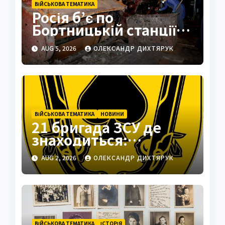
ВІЙСЬКОВА ТЕМАТИКА
Росія б’є по
Бортницькій станції:
експерт попередив
AUG 5, 2026
ОЛЕКСАНДР ДИХТЯРУК
про катастрофу
ВІЙСЬКОВА ТЕМАТИКА
НОВИНИ
21 бригада ЗСУ де
знаходиться:
Подільськ як
AUG 2, 2026
ОЛЕКСАНДР ДИХТЯРУК
стратегічний центр
ВІЙСЬКОВА ТЕМАТИКА
ІСТОРІЯ