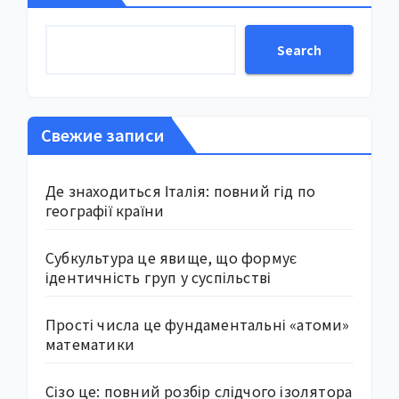
Search
Свежие записи
Де знаходиться Італія: повний гід по
географії країни
Субкультура це явище, що формує
ідентичність груп у суспільстві
Прості числа це фундаментальні «атоми»
математики
Сізо це: повний розбір слідчого ізолятора