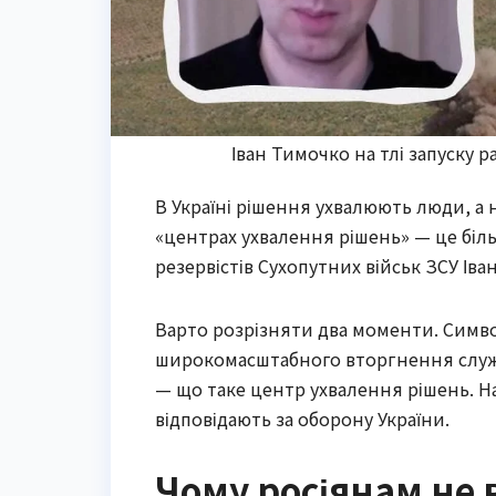
Іван Тимочко на тлі запуску 
В Україні рішення ухвалюють люди, а 
«центрах ухвалення рішень» — це біль
резервістів Сухопутних військ ЗСУ Іва
Варто розрізняти два моменти. Символ
широкомасштабного вторгнення служи
— що таке центр ухвалення рішень. Н
відповідають за оборону України.
Чому росіянам не 