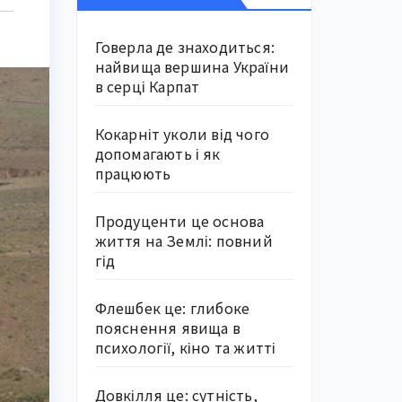
Говерла де знаходиться:
найвища вершина України
в серці Карпат
Кокарніт уколи від чого
допомагають і як
працюють
Продуценти це основа
життя на Землі: повний
гід
Флешбек це: глибоке
пояснення явища в
психології, кіно та житті
Довкілля це: сутність,