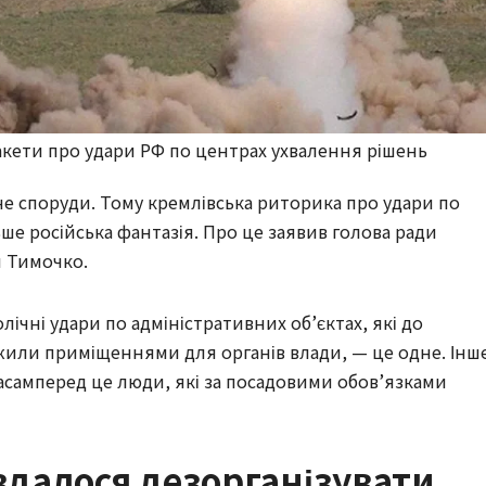
ракети про удари РФ по центрах ухвалення рішень
не споруди. Тому кремлівська риторика про удари по
ше російська фантазія. Про це заявив голова ради
н Тимочко.
ічні удари по адміністративних об’єктах, які до
ли приміщеннями для органів влади, — це одне. Інш
асамперед це люди, які за посадовими обов’язками
вдалося дезорганізувати