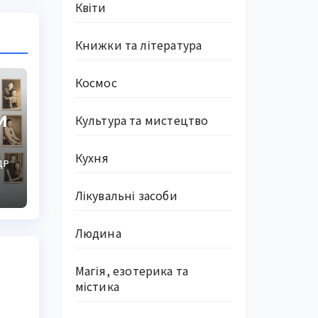
Квіти
Книжки та література
Космос
и
Культура та мистецтво
Кухня
ДР
Лікувальні засоби
Людина
Магія, езотерика та
містика