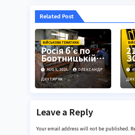
Related Post
ВІЙСЬКОВА ТЕМАТИКА
ВІЙ
Росія б’є по
2
Бортницькій
З
станції:
з
AUG 5, 2026
ОЛЕКСАНДР
A
експерт
П
попередив
с
ДИХТЯРУК
ДИХ
про
ц
катастрофу
Leave a Reply
Your email address will not be published.
R