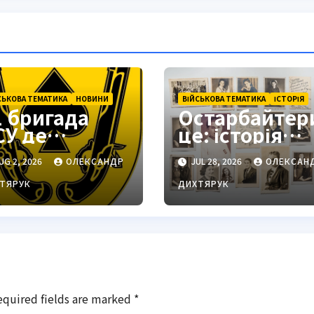
СЬКОВА ТЕМАТИКА
НОВИНИ
ВІЙСЬКОВА ТЕМАТИКА
ІСТОРІЯ
1 бригада
Остарбайтер
СУ де
це: історія
находиться:
примусової
UG 2, 2026
ОЛЕКСАНДР
JUL 28, 2026
ОЛЕКСАН
одільськ як
праці
тратегічний
українців
ТЯРУК
ДИХТЯРУК
ентр
equired fields are marked
*