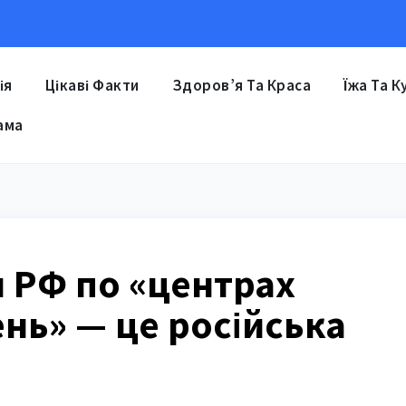
ія
Цікаві Факти
Здоров’я Та Краса
Їжа Та К
ама
 РФ по «центрах
нь» — це російська