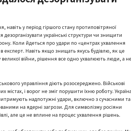
, навіть у період гіршого стану протиповітряної
ося дезорганізувати українські структури чи знищити
орону. Коли йдеться про удари по «центрах ухвалення
ив експерт. Навіть якщо знищать якусь будівлю, як це
ку великої війни, рішення все одно ухвалюють люди, а н
йськового управління діють розосереджено. Військові
 містах, і ворог не зміг порушити їхню роботу. Україн
витримують надпотужні удари, включно з сучасними та
ваними на ядерні загрози. Для символізму росіяни
івлі, але це не вплине на процес ухвалення рішень.