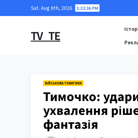
Skip
Sat. Aug 8th, 2026
5:23:38 PM
to
content
Істор
TV_TE
Рекл
ВІЙСЬКОВА ТЕМАТИКА
Тимочко: удари
ухвалення ріше
фантазія