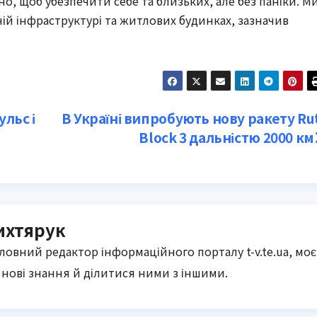
о, щоб убезпечити себе та близьких, але без паніки. М
й інфраструктурі та житлових будинках, зазначив
ульс і
В Україні випробують нову ракету Ru
Block 3 дальністю 2000 км
ихтярук
оловний редактор інформаційного порталу t-v.te.ua, моє
нові знання й ділитися ними з іншими.