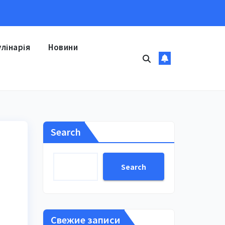
улінарія
Новини
Search
Search
Свежие записи