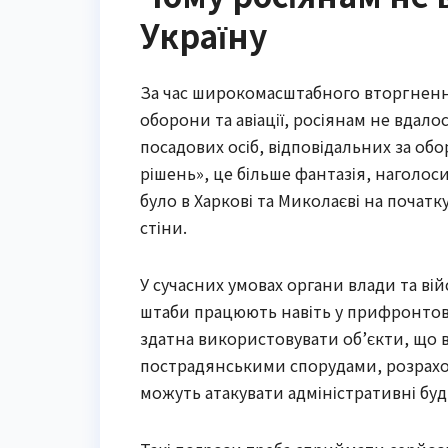
Україну
За час широкомасштабного вторгнення
оборони та авіації, росіянам не вдал
посадових осіб, відповідальних за об
рішень», це більше фантазія, наголос
було в Харкові та Миколаєві на почат
стіни.
У сучасних умовах органи влади та ві
штаби працюють навіть у прифронтових
здатна використовувати об’єкти, що 
пострадянськими спорудами, розрахо
можуть атакувати адміністративні буд