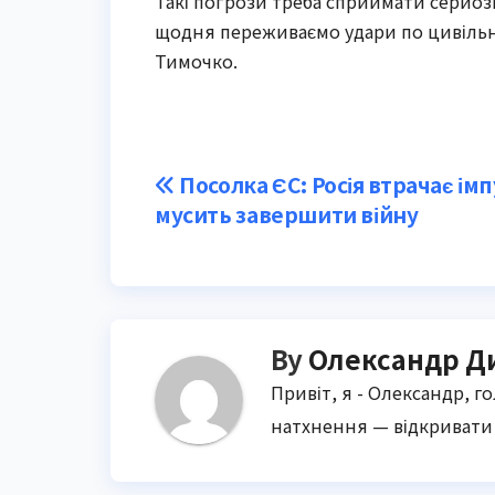
Такі погрози треба сприймати серйозн
щодня переживаємо удари по цивільні
Тимочко.
Post
Посолка ЄС: Росія втрачає імп
мусить завершити війну
navigation
By
Олександр Д
Привіт, я - Олександр, г
натхнення — відкривати 