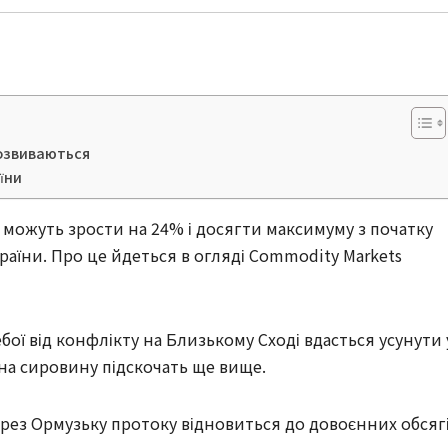
розвиваються
аїни
ці можуть зрости на 24% і досягти максимуму з початку
раїни. Про це йдеться в огляді Commodity Markets
ої від конфлікту на Близькому Сході вдасться усунути 
 на сировину підскочать ще вище.
ерез Ормузьку протоку відновиться до довоєнних обсяг