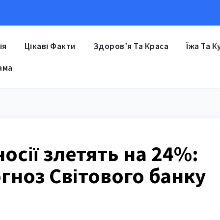
ія
Цікаві Факти
Здоров’я Та Краса
Їжа Та К
ама
осії злетять на 24%:
гноз Світового банку