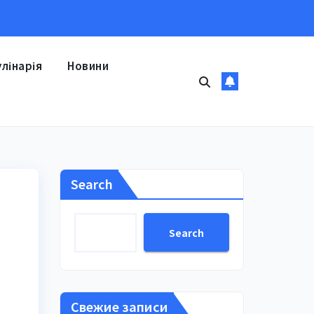
улінарія
Новини
Search
Search
Свежие записи