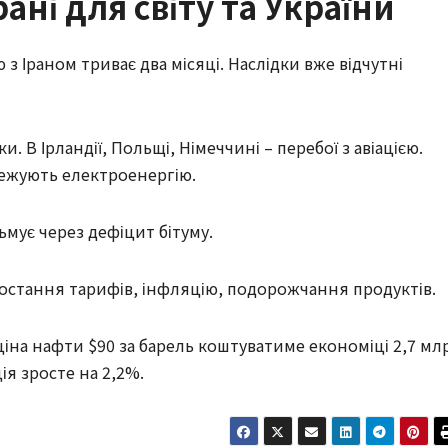
рані для світу та України
з Іраном триває два місяці. Наслідки вже відчутні
. В Ірландії, Польщі, Німеччині – перебої з авіацією.
межують електроенергію.
льмує через дефіцит бітуму.
ростання тарифів, інфляцію, подорожчання продуктів.
іна нафти $90 за барель коштуватиме економіці 2,7 мл
ія зросте на 2,2%.