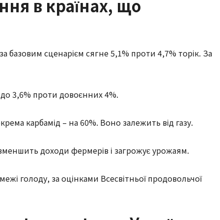
ння в країнах, що
за базовим сценарієм сягне 5,1% проти 4,7% торік. За
 до 3,6% проти довоєнних 4%.
крема карбамід – на 60%. Воно залежить від газу.
зменшить доходи фермерів і загрожує урожаям.
межі голоду, за оцінками Всесвітньої продовольчої