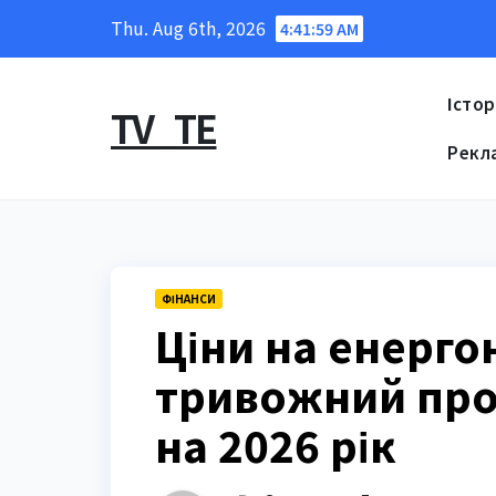
Skip
Thu. Aug 6th, 2026
4:42:00 AM
to
content
Істор
TV_TE
Рекл
ФІНАНСИ
Ціни на енергон
тривожний про
на 2026 рік