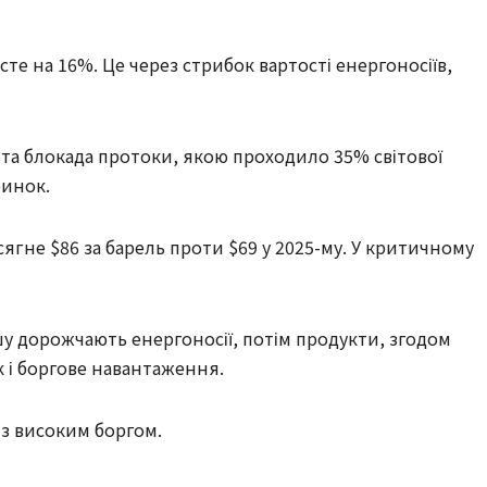
те на 16%. Це через стрибок вартості енергоносіїв,
 та блокада протоки, якою проходило 35% світової
ринок.
сягне $86 за барель проти $69 у 2025-му. У критичному
шу дорожчають енергоносії, потім продукти, згодом
 і боргове навантаження.
 з високим боргом.