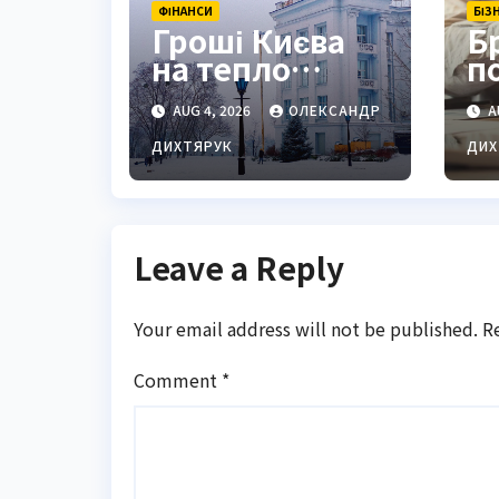
ФІНАНСИ
БІЗ
Гроші Києва
Б
на тепло
п
місяцями
в
AUG 4, 2026
ОЛЕКСАНДР
A
«гуляли»
в
рахунками
о
ДИХТЯРУК
ДИХ
н
п
Leave a Reply
Your email address will not be published.
R
Comment
*