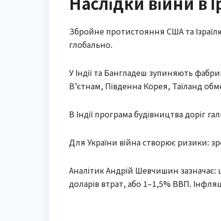
Наслідки війни в І
Збройне протистояння США та Ізраїлю 
глобально.
У Індії та Бангладеш зупиняють фабрики
В’єтнам, Південна Корея, Таїланд об
В Індії програма будівництва доріг га
Для України війна створює ризики: з
Аналітик Андрій Шевчишин зазначає: ц
доларів втрат, або 1–1,5% ВВП. Інфляц