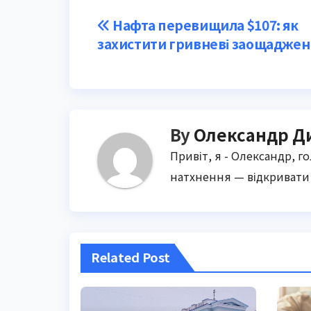
Post
Нафта перевищила $107: як
захистити гривневі заощаджен
navigation
By
Олександр Д
Привіт, я - Олександр, г
натхнення — відкривати 
Related Post