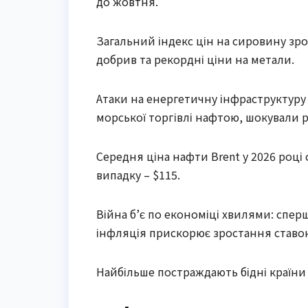
до жовтня.
Загальний індекс цін на сировину зрос
добрив та рекордні ціни на метали.
Атаки на енергетичну інфраструктуру
морської торгівлі нафтою, шокували 
Середня ціна нафти Brent у 2026 році 
випадку – $115.
Війна б’є по економіці хвилями: спер
інфляція прискорює зростання ставок
Найбільше постраждають бідні країни