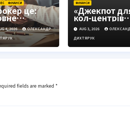
НЕС
ФІНАНСИ
ФІНАНСИ
рокер це:
«Джекпот дл
овне
кол-центрів»
изначення,
Смілянський
UG 4, 2026
ОЛЕКСАНДР
AUG 3, 2026
ОЛЕКСАН
иди та як
про нові
брати
правила НБУ
ТЯРУК
ДИХТЯРУК
адійного
осередника
equired fields are marked
*