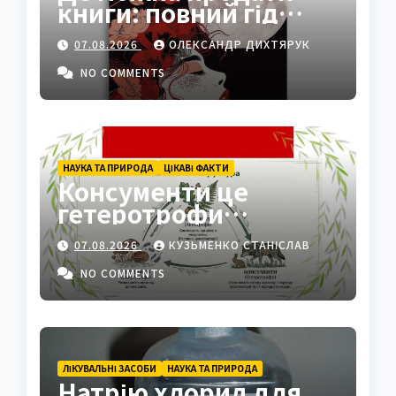
книги: повний гід
платформами 2026
07.08.2026
ОЛЕКСАНДР ДИХТЯРУК
NO COMMENTS
НАУКА ТА ПРИРОДА
ЦІКАВІ ФАКТИ
Консументи це
гетеротрофи
екосистеми
07.08.2026
КУЗЬМЕНКО СТАНІСЛАВ
NO COMMENTS
ЛІКУВАЛЬНІ ЗАСОБИ
НАУКА ТА ПРИРОДА
Натрію хлорид для