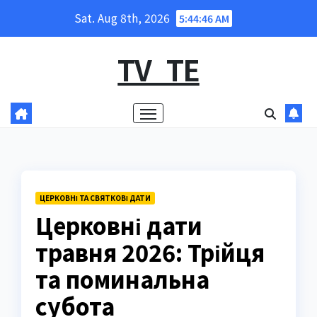
Skip
Sat. Aug 8th, 2026
5:44:47 AM
to
content
TV_TE
ЦЕРКОВНІ ТА СВЯТКОВІ ДАТИ
Церковні дати
травня 2026: Трійця
та поминальна
субота