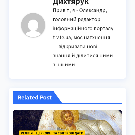
Дихтярук
Привіт, я - Олександр,
головний редактор
інформаційного порталу
t-v.te.ua, моє натхнення
— відкривати нові
знання й ділитися ними
з іншими.
Related Post
РЕЛІГІЯ
ЦЕРКОВНІ ТА СВЯТКОВІ ДАТИ