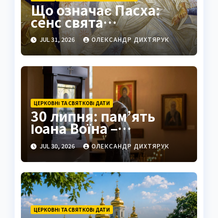
Що означає Пасха:
сенс свята
Воскресіння Христа
JUL 31, 2026
ОЛЕКСАНДР ДИХТЯРУК
ЦЕРКОВНІ ТА СВЯТКОВІ ДАТИ
30 липня: пам’ять
Іоана Воїна –
захисника полонених
JUL 30, 2026
ОЛЕКСАНДР ДИХТЯРУК
ЦЕРКОВНІ ТА СВЯТКОВІ ДАТИ