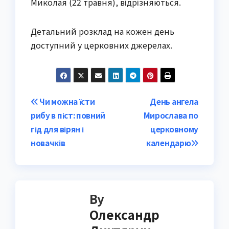
Миколая (22 травня), відрізняються.
Детальний розклад на кожен день
доступний у церковних джерелах.
Post
Чи можна їсти
День ангела
рибу в піст: повний
Мирослава по
navigation
гід для вірян і
церковному
новачків
календарю
By
Олександр