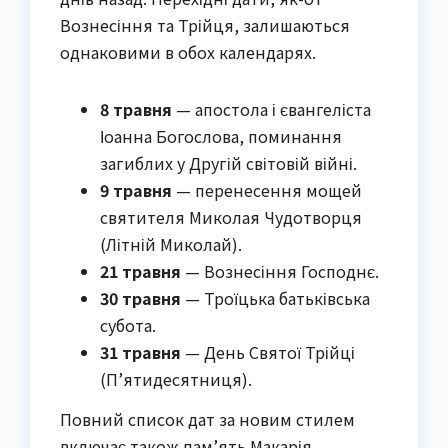
Вознесіння та Трійця, залишаються
однаковими в обох календарях.
8 травня
— апостола і євангеліста
Іоанна Богослова, поминання
загиблих у Другій світовій війні.
9 травня
— перенесення мощей
святителя Миколая Чудотворця
(Літній Миколай).
21 травня
— Вознесіння Господнє.
30 травня
— Троїцька батьківська
субота.
31 травня
— День Святої Трійці
(П’ятидесятниця).
Повний список дат за новим стилем
включає також пам’ять Макарія