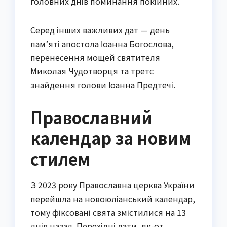
головних днів поминання покійних.
Серед інших важливих дат — день
пам’яті апостола Іоанна Богослова,
перенесення мощей святителя
Миколая Чудотворця та третє
знайдення голови Іоанна Предтечі.
Православний
календар за новим
стилем
З 2023 року Православна церква України
перейшла на новоюліанський календар,
тому фіксовані свята змістилися на 13
днів назад. Перехідні дати, як-от