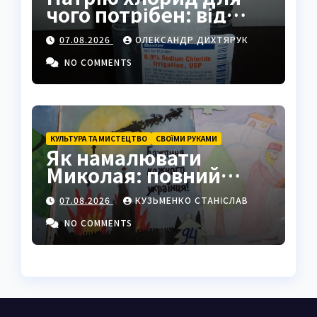
чого потрібен: від
фізрозчину до
07.08.2026
ОЛЕКСАНДР ДИХТЯРУК
промисловості
NO COMMENTS
КУЛЬТУРА ТА МИСТЕЦТВО
СВОЇМИ РУКАМИ
Як намалювати
Миколая: повний
покроковий гайд з
07.08.2026
КУЗЬМЕНКО СТАНІСЛАВ
секретами майстрів
NO COMMENTS