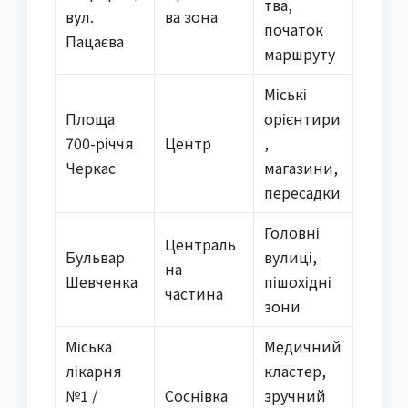
тва,
вул.
ва зона
початок
Пацаєва
маршруту
Міські
Площа
орієнтири
700-річчя
Центр
,
Черкас
магазини,
пересадки
Головні
Централь
Бульвар
вулиці,
на
Шевченка
пішохідні
частина
зони
Міська
Медичний
лікарня
кластер,
№1 /
Соснівка
зручний