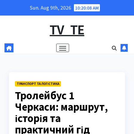
Skip
Sun. Aug 9th, 2026
10:20:09 AM
to
content
TV_TE
ТРАНСПОРТ ТА ЛОГІСТИКА
Тролейбус 1
Черкаси: маршрут,
історія та
практичний гід