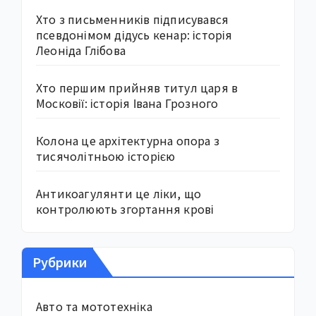
Хто з письменників підписувався
псевдонімом дідусь кенар: історія
Леоніда Глібова
Хто першим прийняв титул царя в
Московії: історія Івана Грозного
Колона це архітектурна опора з
тисячолітньою історією
Антикоагулянти це ліки, що
контролюють згортання крові
Рубрики
Авто та мототехніка