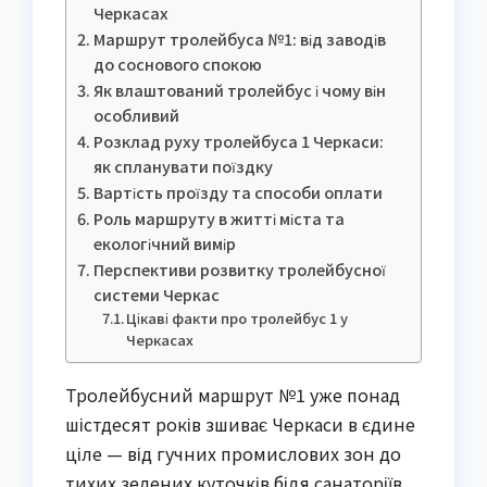
Черкасах
Маршрут тролейбуса №1: від заводів
до соснового спокою
Як влаштований тролейбус і чому він
особливий
Розклад руху тролейбуса 1 Черкаси:
як спланувати поїздку
Вартість проїзду та способи оплати
Роль маршруту в житті міста та
екологічний вимір
Перспективи розвитку тролейбусної
системи Черкас
Цікаві факти про тролейбус 1 у
Черкасах
Тролейбусний маршрут №1 уже понад
шістдесят років зшиває Черкаси в єдине
ціле — від гучних промислових зон до
тихих зелених куточків біля санаторіїв.