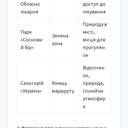
Обласна
доступ до
лікарня
лікування
Природа в
Парк
місті,
Зелена
«Соснови
місця для
зона
й бір»
прогулян
ок
Відпочин
ок,
Санаторій
Кінець
природа,
«Україна»
маршруту
спокійна
атмосфер
а
Інформація про зупинки узагальнена з