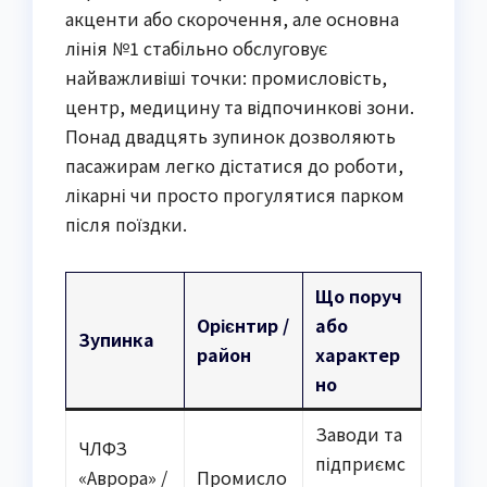
акценти або скорочення, але основна
лінія №1 стабільно обслуговує
найважливіші точки: промисловість,
центр, медицину та відпочинкові зони.
Понад двадцять зупинок дозволяють
пасажирам легко дістатися до роботи,
лікарні чи просто прогулятися парком
після поїздки.
Що поруч
Орієнтир /
або
Зупинка
район
характер
но
Заводи та
ЧЛФЗ
підприємс
«Аврора» /
Промисло