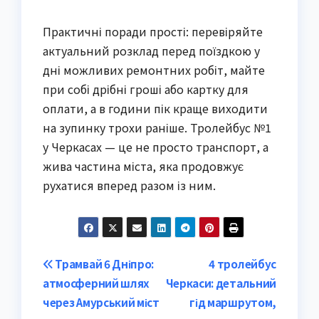
Практичні поради прості: перевіряйте
актуальний розклад перед поїздкою у
дні можливих ремонтних робіт, майте
при собі дрібні гроші або картку для
оплати, а в години пік краще виходити
на зупинку трохи раніше. Тролейбус №1
у Черкасах — це не просто транспорт, а
жива частина міста, яка продовжує
рухатися вперед разом із ним.
Post
Трамвай 6 Дніпро:
4 тролейбус
атмосферний шлях
Черкаси: детальний
navigation
через Амурський міст
гід маршрутом,