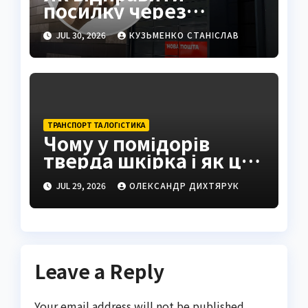
посилку через
поштомат: повна
JUL 30, 2026
КУЗЬМЕНКО СТАНІСЛАВ
інструкція 2026
ТРАНСПОРТ ТА ЛОГІСТИКА
Чому у помідорів
тверда шкірка і як це
виправити
JUL 29, 2026
ОЛЕКСАНДР ДИХТЯРУК
Leave a Reply
Your email address will not be published.